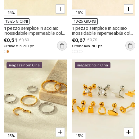
-15%
-15%
13-25 GIORNI
13-25 GIORNI
1 pezzo semplice in acciaio
1 pezzo semplice in acciaio
inossidabile impermeabile color
inossidabile impermeabile color
oro con zircone piercing
oro con zircone piercing
€0,51
€0,67
€0,60
€0,79
orecchino
orecchino
Ordine min. di 1 pz.
Ordine min. di 1 pz.
magazzino in Cina
magazzino in Cina
-15%
-15%