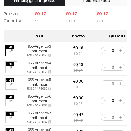
Imballaggi all'ingrosso
Personalizado
Prezzo
€0.17
€0.17
€0.17
Quantità
5-9
10-19
≥20
SKU
Prezzo
Quantità
955-Argento/3
-14%
€0,18
millimetri
€0,21
53624-176058
955-Argento/4
-14%
€0,18
millimetri
€0,21
53624-176059
955-Argento/5
-14%
€0,30
millimetri
€0,35
53624-176060
955-Argento/6
-14%
€0,30
millimetri
€0,35
53624-176061
955-Argento/7
-14%
€0,42
millimetri
€0,49
53624-176062
955-Argento/8
-14%