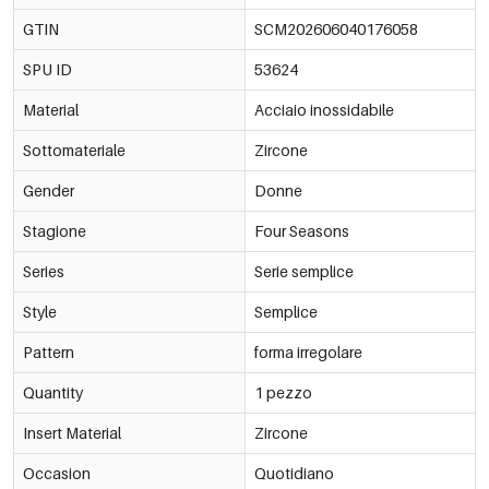
GTIN
SCM202606040176058
SPU ID
53624
Material
Acciaio inossidabile
Sottomateriale
Zircone
Gender
Donne
Stagione
Four Seasons
Series
Serie semplice
Style
Semplice
Pattern
forma irregolare
Quantity
1 pezzo
Insert Material
Zircone
Occasion
Quotidiano