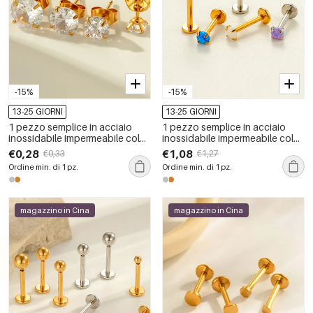
-15%
-15%
13-25 GIORNI
13-25 GIORNI
1 pezzo semplice in acciaio
1 pezzo semplice in acciaio
inossidabile impermeabile color
inossidabile impermeabile color
oro con zircone piercing
oro con zircone piercing
€0,28
€1,08
€0,33
€1,27
orecchino
orecchino
Ordine min. di 1 pz.
Ordine min. di 1 pz.
magazzino in Cina
magazzino in Cina