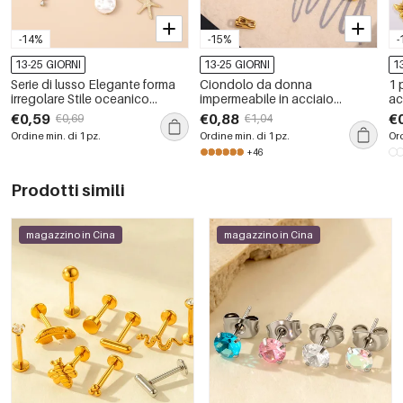
-14%
-15%
-
13-25 GIORNI
13-25 GIORNI
1
Serie di lusso Elegante forma
Ciondolo da donna
1 
irregolare Stile oceanico
impermeabile in acciaio
ac
Perline Catena Conchiglia
inossidabile con lettera di
im
€0,59
€0,88
€
€0,69
€1,04
Stella marina Lega Strass Perla
moda fai da te della serie
Ordine min. di 1 pz.
Ordine min. di 1 pz.
Ord
artificiale Ciondoli per borsa
semplice
+46
Prodotti simili
magazzino in Cina
magazzino in Cina