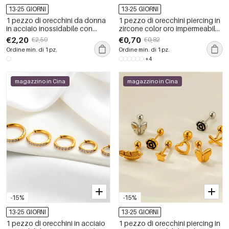
13-25 GIORNI
13-25 GIORNI
1 pezzo di orecchini da donna
1 pezzo di orecchini piercing in
in acciaio inossidabile con
zircone color oro impermeabile
zirconi color oro impermeabili
in acciaio inossidabile
€2,20
€0,70
€2,59
€0,82
Ordine min. di 1 pz.
Ordine min. di 1 pz.
+4
magazzino in Cina
magazzino in Cina
-15%
-15%
13-25 GIORNI
13-25 GIORNI
1 pezzo di orecchini in acciaio
1 pezzo di orecchini piercing in