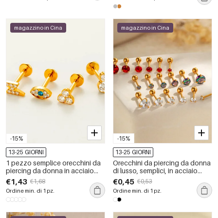
magazzino in Cina
magazzino in Cina
-15%
-15%
13-25 GIORNI
13-25 GIORNI
1 pezzo semplice orecchini da
Orecchini da piercing da donna
piercing da donna in acciaio
di lusso, semplici, in acciaio
inossidabile con zirconi color
inossidabile color oro,
€1,43
€0,45
€1,68
€0,53
oro impermeabili
impermeabili, con zirconi e
Ordine min. di 1 pz.
Ordine min. di 1 pz.
forma geometrica semplice.