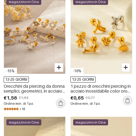
magazzino in Cina
magazzino in Cina
-15%
-16%
13-25 GIORNI
13-25 GIORNI
Orecchini da piercing da donna
1 pezzo di orecchini piercing in
semplici, geometrici, in acciaio
acciaio inossidabile color oro
inossidabile, impermeabili, color
impermeabile
€1,56
€0,65
€1,84
€0,77
oro, con zirconi
Ordine min. di 1 pz.
Ordine min. di 1 pz.
+18
magazzino in Cina
magazzino in Cina