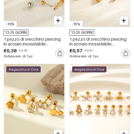
-16%
-15%
13-25 GIORNI
13-25 GIORNI
1 pezzo di orecchino piercing
1 pezzo di orecchino piercing
in acciaio inossidabile
in acciaio inossidabile
impermeabile color oro
impermeabile color oro
€0,38
€0,57
€0,45
€0,67
Ordine min. di 1 pz.
Ordine min. di 1 pz.
magazzino in Cina
magazzino in Cina