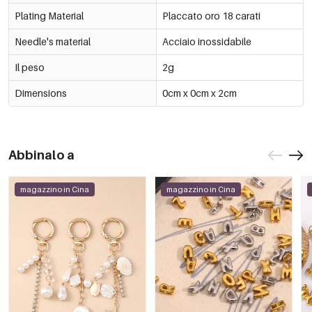
Plating Material
Placcato oro 18 carati
Needle's material
Acciaio inossidabile
Il peso
2g
Dimensions
0cm x 0cm x 2cm
Abbinalo a
magazzino in Cina
magazzino in Cina