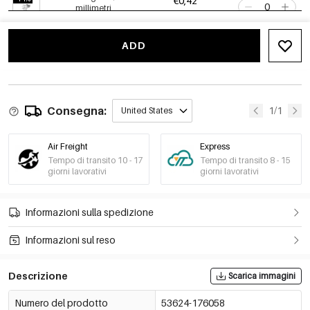
€0,42
millimetri
€0,49
53624-176063
-15%
€0,28
955-Oro/3 millimetri
ADD
53624-176064
€0,33
-15%
€0,28
955-Oro/4 millimetri
53624-176065
€0,33
Consegna:
1/1
United States
-15%
€0,40
955-Oro/5 millimetri
53624-176066
€0,47
Air Freight
Express
-15%
€0,40
955-Oro/6 millimetri
Tempo di transito 10 - 17
Tempo di transito 8 - 15
53624-176067
€0,47
giorni lavorativi
giorni lavorativi
-15%
€0,52
955-Oro/7 millimetri
53624-176068
€0,61
Informazioni sulla spedizione
-15%
€0,52
955-Oro/8 millimetri
53624-176069
€0,61
Informazioni sul reso
Descrizione
Scarica immagini
Numero del prodotto
53624-176058