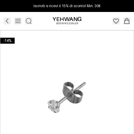
Iscriviti e ricevi il 15% di sconto! Min. 30€
B2B WHOLESALER
-14%