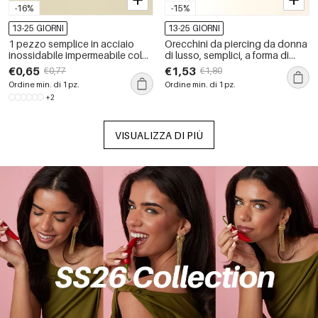
-16%
-15%
13-25 GIORNI
13-25 GIORNI
1 pezzo semplice in acciaio
Orecchini da piercing da donna
inossidabile impermeabile color
di lusso, semplici, a forma di
oro con zircone piercing
fiore e cuore, in acciaio
€0,65
€1,53
€0,77
€1,80
orecchino
inossidabile color oro,
Ordine min. di 1 pz.
Ordine min. di 1 pz.
impermeabili.
+2
VISUALIZZA DI PIÙ