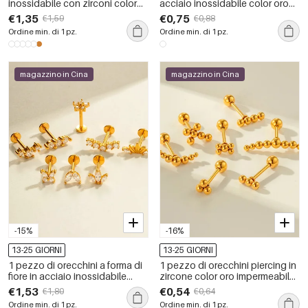
inossidabile con zirconi color
acciaio inossidabile color oro
oro impermeabili
impermeabile
€1,35
€0,75
€1,59
€0,88
Ordine min. di 1 pz.
Ordine min. di 1 pz.
magazzino in Cina
magazzino in Cina
-15%
-16%
13-25 GIORNI
13-25 GIORNI
1 pezzo di orecchini a forma di
1 pezzo di orecchini piercing in
fiore in acciaio inossidabile
zircone color oro impermeabile
impermeabile color oro con
in acciaio inossidabile con
€1,53
€0,54
€1,80
€0,64
zirconi
perline
Ordine min. di 1 pz.
Ordine min. di 1 pz.