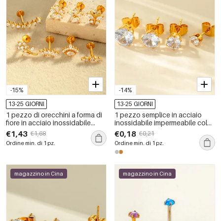
-15%
-14%
13-25 GIORNI
13-25 GIORNI
1 pezzo di orecchini a forma di
1 pezzo semplice in acciaio
fiore in acciaio inossidabile
inossidabile impermeabile color
impermeabile color oro con
oro con zircone piercing
€1,43
€0,18
€1,68
€0,21
zirconi
orecchino
Ordine min. di 1 pz.
Ordine min. di 1 pz.
magazzino in Cina
magazzino in Cina