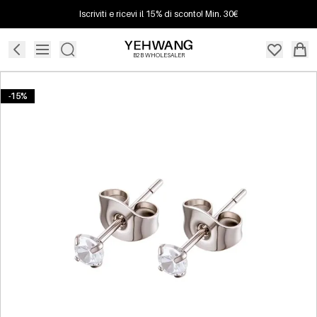
Iscriviti e ricevi il 15% di sconto! Min. 30€
B2B WHOLESALER
-15%