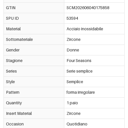
GTIN
SCM202606040175858
SPU ID
53594
Material
Acciaio inossidabile
Sottomateriale
Zircone
Gender
Donne
Stagione
Four Seasons
Series
Serie semplice
Style
Semplice
Pattern
forma irregolare
Quantity
1 paio
Insert Material
Zircone
Occasion
Quotidiano