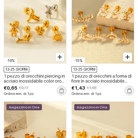
-16%
-15%
13-25 GIORNI
13-25 GIORNI
1 pezzo di orecchini piercing in
1 pezzo di orecchini a forma di
acciaio inossidabile color oro
fiore in acciaio inossidabile
impermeabile
impermeabile color oro con
€0,65
€1,43
€0,77
€1,68
zirconi
Ordine min. di 1 pz.
Ordine min. di 1 pz.
magazzino in Cina
magazzino in Cina