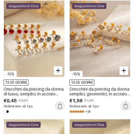
magazzino in Cina
magazzino in Cina
-15%
-15%
13-25 GIORNI
13-25 GIORNI
Orecchini da piercing da donna
Orecchini da piercing da donna
di lusso, semplici, in acciaio
semplici, geometrici, in acciaio
inossidabile color oro,
inossidabile, impermeabili, color
€0,45
€1,56
€0,53
€1,84
impermeabili, con zirconi e
oro, con zirconi
Ordine min. di 1 pz.
Ordine min. di 1 pz.
forma geometrica semplice.
+18
magazzino in Cina
magazzino in Cina