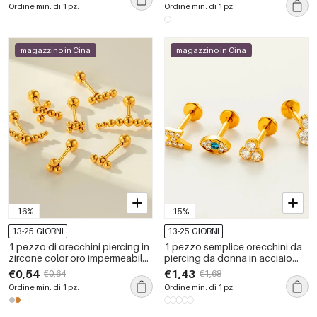
Ordine min. di 1 pz.
Ordine min. di 1 pz.
magazzino in Cina
magazzino in Cina
-16%
-15%
13-25 GIORNI
13-25 GIORNI
1 pezzo di orecchini piercing in
1 pezzo semplice orecchini da
zircone color oro impermeabile
piercing da donna in acciaio
in acciaio inossidabile con
inossidabile con zirconi color
€0,54
€1,43
€0,64
€1,68
perline
oro impermeabili
Ordine min. di 1 pz.
Ordine min. di 1 pz.