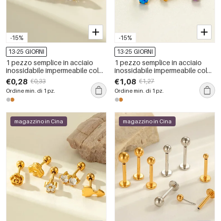
-15%
-15%
13-25 GIORNI
13-25 GIORNI
1 pezzo semplice in acciaio
1 pezzo semplice in acciaio
inossidabile impermeabile color
inossidabile impermeabile color
oro con zircone piercing
oro con zircone piercing
€0,28
€1,08
€0,33
€1,27
orecchino
orecchino
Ordine min. di 1 pz.
Ordine min. di 1 pz.
magazzino in Cina
magazzino in Cina