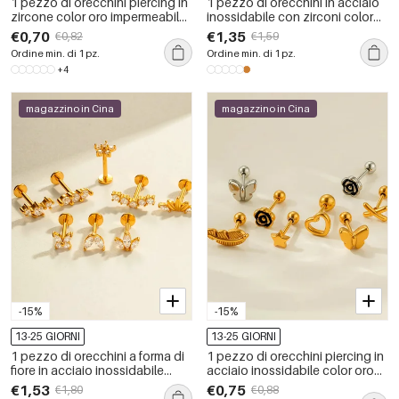
1 pezzo di orecchini piercing in
1 pezzo di orecchini in acciaio
zircone color oro impermeabile
inossidabile con zirconi color
in acciaio inossidabile
oro impermeabili
€0,70
€1,35
€0,82
€1,59
Ordine min. di 1 pz.
Ordine min. di 1 pz.
+4
magazzino in Cina
magazzino in Cina
-15%
-15%
13-25 GIORNI
13-25 GIORNI
1 pezzo di orecchini a forma di
1 pezzo di orecchini piercing in
fiore in acciaio inossidabile
acciaio inossidabile color oro
impermeabile color oro con
impermeabile
€1,53
€0,75
€1,80
€0,88
zirconi