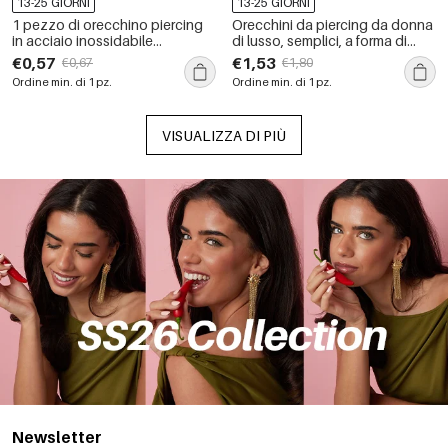
13-25 GIORNI
13-25 GIORNI
1 pezzo di orecchino piercing
Orecchini da piercing da donna
in acciaio inossidabile
di lusso, semplici, a forma di
impermeabile color oro
fiore e cuore, in acciaio
€0,57
€1,53
€0,67
€1,80
inossidabile color oro,
Ordine min. di 1 pz.
Ordine min. di 1 pz.
impermeabili.
VISUALIZZA DI PIÙ
Newsletter