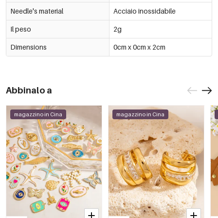
Needle's material
Acciaio inossidabile
Il peso
2g
Dimensions
0cm x 0cm x 2cm
Abbinalo a
magazzino in Cina
magazzino in Cina