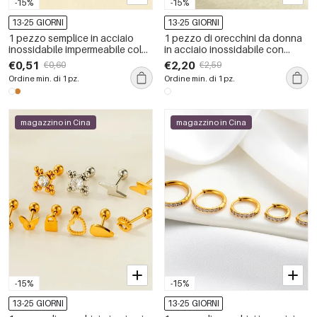
-15%
-15%
13-25 GIORNI
13-25 GIORNI
1 pezzo semplice in acciaio
1 pezzo di orecchini da donna
inossidabile impermeabile color
in acciaio inossidabile con
oro con zircone piercing
zirconi color oro impermeabili
€0,51
€2,20
€0,60
€2,59
orecchino
Ordine min. di 1 pz.
Ordine min. di 1 pz.
magazzino in Cina
magazzino in Cina
-15%
-15%
13-25 GIORNI
13-25 GIORNI