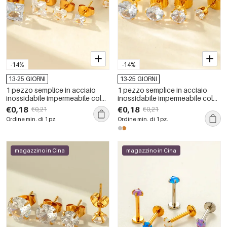
-14%
-14%
13-25 GIORNI
13-25 GIORNI
1 pezzo semplice in acciaio
1 pezzo semplice in acciaio
inossidabile impermeabile color
inossidabile impermeabile color
oro con zircone piercing
oro con zircone piercing
€0,18
€0,18
€0,21
€0,21
orecchino
orecchino
Ordine min. di 1 pz.
Ordine min. di 1 pz.
magazzino in Cina
magazzino in Cina