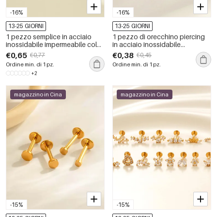
-16%
-16%
13-25 GIORNI
13-25 GIORNI
1 pezzo semplice in acciaio
1 pezzo di orecchino piercing
inossidabile impermeabile color
in acciaio inossidabile
oro con zircone piercing
impermeabile color oro
€0,65
€0,38
€0,77
€0,45
orecchino
Ordine min. di 1 pz.
Ordine min. di 1 pz.
+2
magazzino in Cina
magazzino in Cina
-15%
-15%