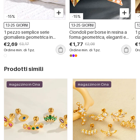
-15%
-15%
-
13-25 GIORNI
13-25 GIORNI
1
1 pezzo semplice serie
Ciondoli per borse in resina a
1 
giornaliera geometrica in
forma geometrica, eleganti e
cl
acciaio inossidabile placcato
con fiocco, serie semplice, in
in
€2,69
€1,77
€
€3,17
€2,08
oro 18K pietra naturale collane
colori misti.
do
Ordine min. di 1 pz.
Ordine min. di 1 pz.
Ord
con ciondolo da donna
gi
Prodotti simili
magazzino in Cina
magazzino in Cina