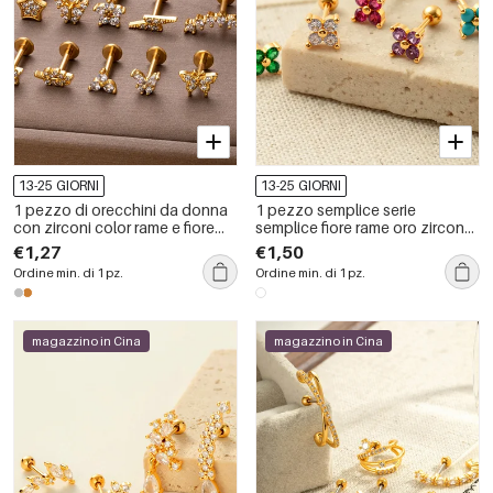
13-25 GIORNI
13-25 GIORNI
1 pezzo di orecchini da donna
1 pezzo semplice serie
con zirconi color rame e fiore
semplice fiore rame oro zircone
semplice, serie semplice
orecchini da donna piercing
€1,27
€1,50
Ordine min. di 1 pz.
Ordine min. di 1 pz.
magazzino in Cina
magazzino in Cina