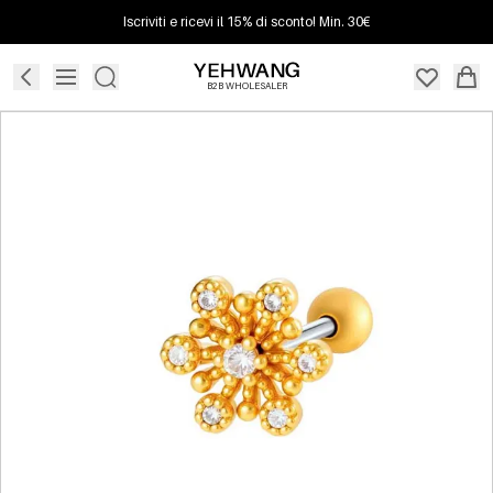
Iscriviti e ricevi il 15% di sconto! Min. 30€
B2B WHOLESALER