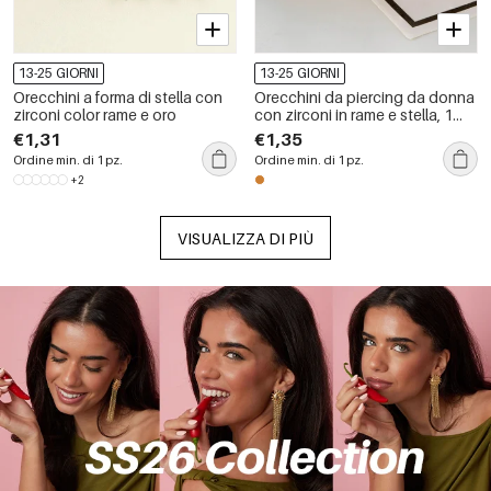
13-25 GIORNI
13-25 GIORNI
Orecchini a forma di stella con
Orecchini da piercing da donna
zirconi color rame e oro
con zirconi in rame e stella, 1
pezzo
€1,31
€1,35
Ordine min. di 1 pz.
Ordine min. di 1 pz.
+2
VISUALIZZA DI PIÙ