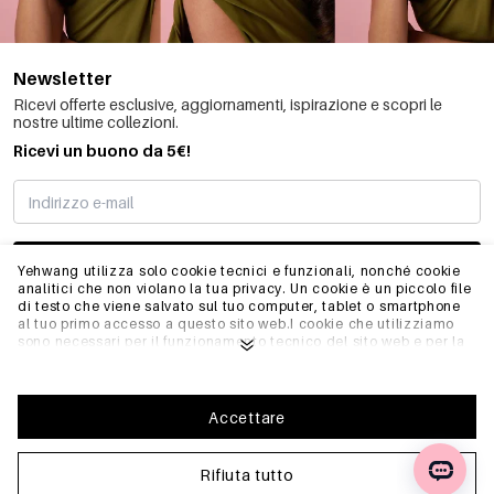
Newsletter
Ricevi offerte esclusive, aggiornamenti, ispirazione e scopri le
nostre ultime collezioni.
Ricevi un buono da 5€!
MI STO REGISTRANDO
Yehwang utilizza solo cookie tecnici e funzionali, nonché cookie
analitici che non violano la tua privacy. Un cookie è un piccolo file
di testo che viene salvato sul tuo computer, tablet o smartphone
al tuo primo accesso a questo sito web.I cookie che utilizziamo
INFO
sono necessari per il funzionamento tecnico del sito web e per la
facilità d'uso. Consentono al sito web di funzionare correttamente
e di ricordare, ad esempio, le impostazioni preferite. Ci
permettono anche di ottimizzare il nostro sito web.Per garantire
GENERALE
una buona esperienza di navigazione e acquisto su Yehwang, ti
Accettare
consigliamo di accettare la nostra raccolta e l'uso dei cookie.
Puoi disiscriverti dai cookie regolando le impostazioni del tuo
browser internet in modo che non memorizzi più i cookie. Puoi
Rifiuta tutto
FAQ
anche rimuovere tutte le informazioni memorizzate in precedenza