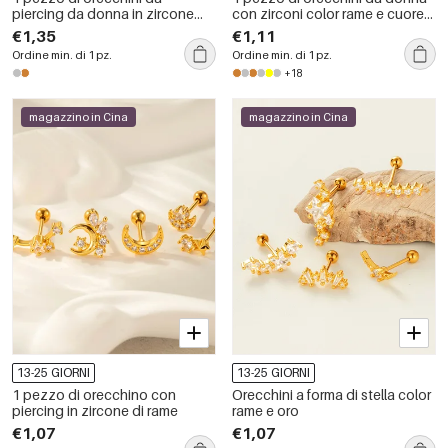
piercing da donna in zircone
con zirconi color rame e cuore
color rame e oro, di forma
semplice, serie semplice
€1,35
€1,11
rotonda e decorata
Ordine min. di 1 pz.
Ordine min. di 1 pz.
+18
magazzino in Cina
magazzino in Cina
13-25 GIORNI
13-25 GIORNI
1 pezzo di orecchino con
Orecchini a forma di stella color
piercing in zircone di rame
rame e oro
€1,07
€1,07