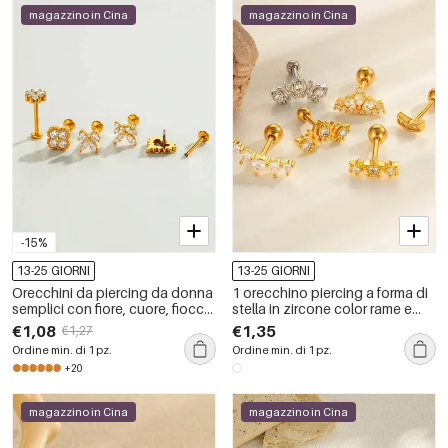
magazzino in Cina
magazzino in Cina
-15%
13-25 GIORNI
13-25 GIORNI
Orecchini da piercing da donna
1 orecchino piercing a forma di
semplici con fiore, cuore, fiocco,
stella in zircone color rame e
stella, in acciaio inossidabile
oro
€1,08
€1,35
€1,27
color oro, impermeabili.
Ordine min. di 1 pz.
Ordine min. di 1 pz.
+20
magazzino in Cina
magazzino in Cina