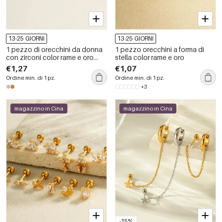
13-25 GIORNI
13-25 GIORNI
1 pezzo di orecchini da donna
1 pezzo orecchini a forma di
con zirconi color rame e oro
stella color rame e oro
colorati
€1,27
€1,07
Ordine min. di 1 pz.
Ordine min. di 1 pz.
+3
magazzino in Cina
magazzino in Cina
-15%