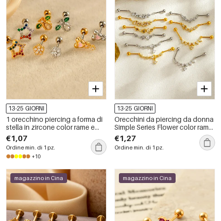
13-25 GIORNI
13-25 GIORNI
1 orecchino piercing a forma di
Orecchini da piercing da donna
stella in zircone color rame e
Simple Series Flower color rame
oro
e oro con zirconi
€1,07
€1,27
Ordine min. di 1 pz.
Ordine min. di 1 pz.
+10
magazzino in Cina
magazzino in Cina