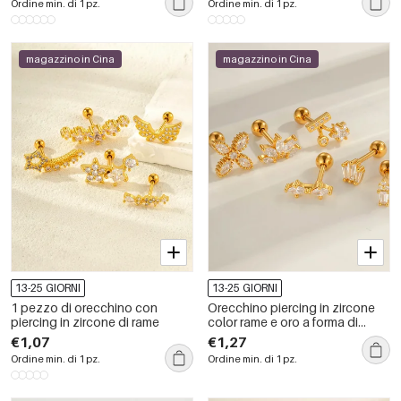
Ordine min. di 1 pz.
Ordine min. di 1 pz.
magazzino in Cina
magazzino in Cina
13-25 GIORNI
13-25 GIORNI
1 pezzo di orecchino con
Orecchino piercing in zircone
piercing in zircone di rame
color rame e oro a forma di
stella, 1 pezzo
€1,07
€1,27
Ordine min. di 1 pz.
Ordine min. di 1 pz.