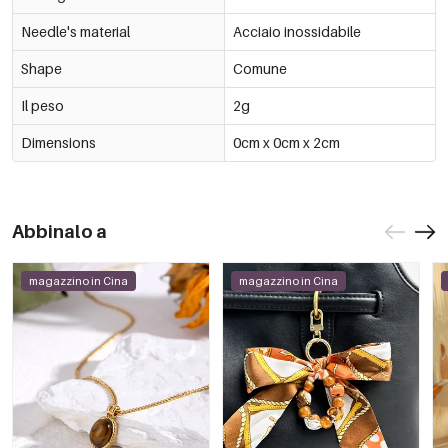
Needle's material
Acciaio inossidabile
Shape
Comune
Il peso
2g
Dimensions
0cm x 0cm x 2cm
Abbinalo a
magazzino in Cina
magazzino in Cina