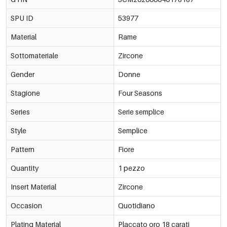
SPU ID
53977
024-8# Argento
€1,35
53977-178202
Material
Rame
Sottomateriale
Zircone
Gender
Donne
Stagione
Four Seasons
Series
Serie semplice
Style
Semplice
Pattern
Fiore
Quantity
1 pezzo
Insert Material
Zircone
Occasion
Quotidiano
Plating Material
Placcato oro 18 carati