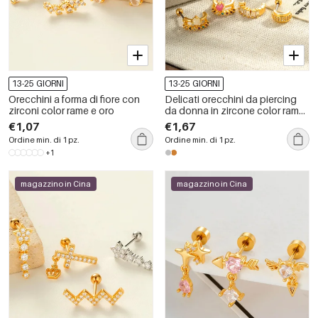
13-25 GIORNI
13-25 GIORNI
Orecchini a forma di fiore con
Delicati orecchini da piercing
zirconi color rame e oro
da donna in zircone color rame
e oro a forma di stella
€1,07
€1,67
Ordine min. di 1 pz.
Ordine min. di 1 pz.
+1
magazzino in Cina
magazzino in Cina