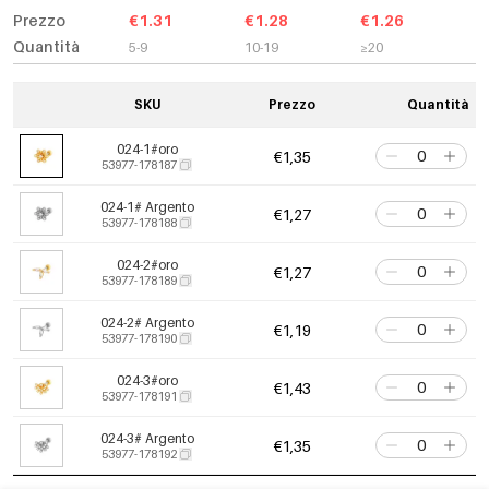
Prezzo
€1.31
€1.28
€1.26
Quantità
5-9
10-19
≥20
SKU
Prezzo
Quantità
024-1#oro
€1,35
53977-178187
024-1# Argento
€1,27
53977-178188
024-2#oro
€1,27
53977-178189
024-2# Argento
€1,19
53977-178190
024-3#oro
€1,43
53977-178191
024-3# Argento
€1,35
53977-178192