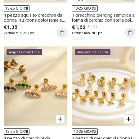
13-25 GIORNI
13-25 GIORNI
1 pezzo squisito orecchini da
1 orecchino piercing semplice a
donna in zircone color rame e
forma di cerchio con stella color
oro
oro e zirconi
€1,35
€1,62
€1,91
Ordine min. di 1 pz.
Ordine min. di 1 pz.
magazzino in Cina
magazzino in Cina
13-25 GIORNI
13-25 GIORNI
1 pezzo di orecchini da
1 pezzo di orecchini da donna