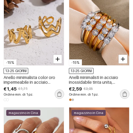
-15%
-15%
13-25 GIORNI
13-25 GIORNI
Anello minimalista color oro
Anelli minimalisti in acciaio
impermeabile in acciaio
inossidabile tinta unita,
inossidabile di forma irregolare
impermeabili, color oro e con
€1,45
€2,59
€1,71
€3,05
da 1 pezzo
zirconi.
Ordine min. di 1 pz.
Ordine min. di 1 pz.
magazzino in Cina
magazzino in Cina