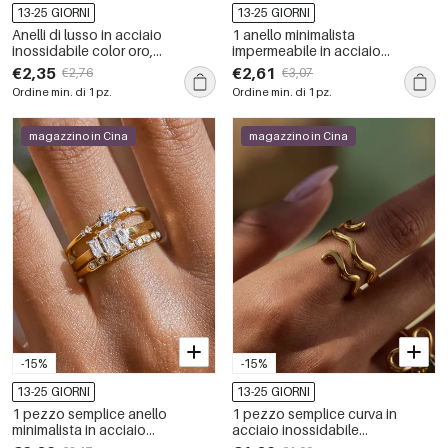
13-25 GIORNI
13-25 GIORNI
Anelli di lusso in acciaio
1 anello minimalista
inossidabile color oro,
impermeabile in acciaio
impermeabili, con pietre
inossidabile con motivo a fili
€2,35
€2,61
€2,76
€3,07
preziose.
d&#39;oro misti
Ordine min. di 1 pz.
Ordine min. di 1 pz.
magazzino in Cina
magazzino in Cina
-15%
-15%
13-25 GIORNI
13-25 GIORNI
1 pezzo semplice anello
1 pezzo semplice curva in
minimalista in acciaio
acciaio inossidabile
inossidabile impermeabile color
impermeabile color oro anelli