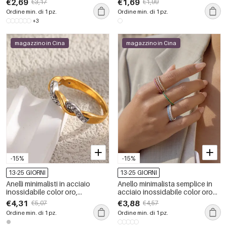
€2,69
€1,69
€3,17
€1,99
oro
minimalisti
Ordine min. di 1 pz.
Ordine min. di 1 pz.
+3
magazzino in Cina
magazzino in Cina
-15%
-15%
13-25 GIORNI
13-25 GIORNI
Anelli minimalisti in acciaio
Anello minimalista semplice in
inossidabile color oro,
acciaio inossidabile color oro
impermeabili e con strass, dal
impermeabile con zirconi.
€4,31
€3,88
€5,07
€4,57
design a torsione.
Ordine min. di 1 pz.
Ordine min. di 1 pz.