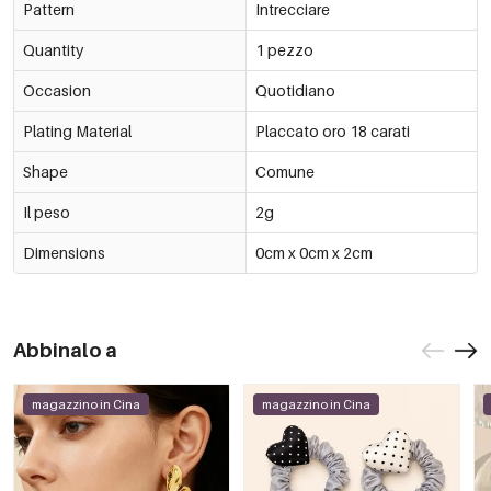
Pattern
Intrecciare
Quantity
1 pezzo
Occasion
Quotidiano
Plating Material
Placcato oro 18 carati
Shape
Comune
Il peso
2g
Dimensions
0cm x 0cm x 2cm
Abbinalo a
magazzino in Cina
magazzino in Cina