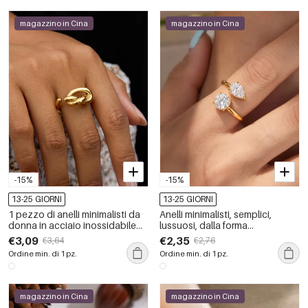
magazzino in Cina
magazzino in Cina
-15%
-15%
13-25 GIORNI
13-25 GIORNI
1 pezzo di anelli minimalisti da
Anelli minimalisti, semplici,
donna in acciaio inossidabile
lussuosi, dalla forma
color oro impermeabile e
geometrica, in acciaio
€3,09
€2,35
€3,64
€2,76
personalizzabili
inossidabile color oro
Ordine min. di 1 pz.
Ordine min. di 1 pz.
impermeabile con zirconi.
magazzino in Cina
magazzino in Cina