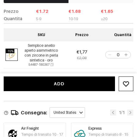
Prezzo
€1.72
€1.68
€1.65
Quantità
5-9
10-19
≥20
SKU
Prezzo
Quantità
Semplice anello
aperto asimmetrico
-15%
€1,77
con zircone in perla
€2,08
sintetica - oro
54487-180367
ADD
Consegna:
1/1
United States
Air Freight
Express
Tempo di transito 10 - 17
Tempo di transito 8 - 15