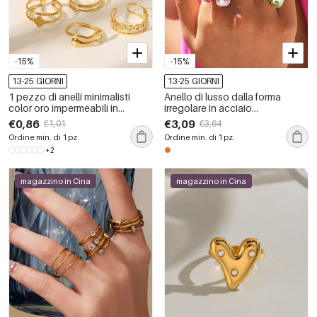
-15%
-15%
13-25 GIORNI
13-25 GIORNI
1 pezzo di anelli minimalisti
Anello di lusso dalla forma
color oro impermeabili in
irregolare in acciaio
acciaio inossidabile
inossidabile, impermeabile,
€0,86
€3,09
€1,01
€3,64
color oro, con cristallo e pietre
Ordine min. di 1 pz.
Ordine min. di 1 pz.
preziose.
+2
magazzino in Cina
magazzino in Cina