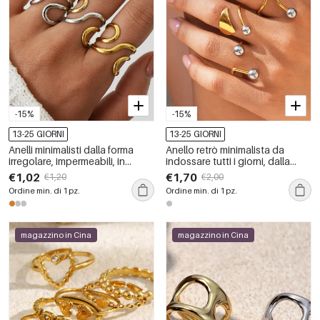
-15%
-15%
13-25 GIORNI
13-25 GIORNI
Anelli minimalisti dalla forma
Anello retrò minimalista da
irregolare, impermeabili, in
indossare tutti i giorni, dalla
acciaio inossidabile color oro.
forma irregolare, in acciaio
€1,02
€1,70
€1,20
€2,00
inossidabile impermeabile color
Ordine min. di 1 pz.
Ordine min. di 1 pz.
oro.
magazzino in Cina
magazzino in Cina