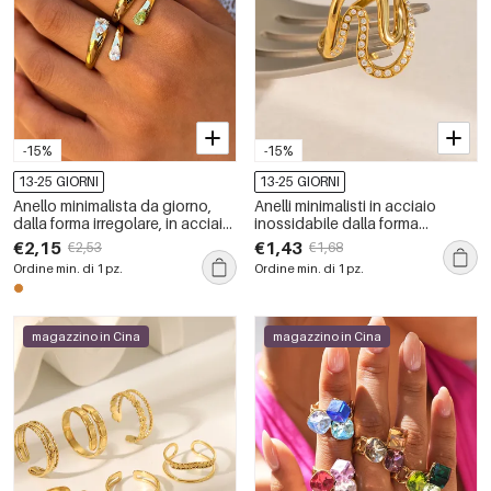
-15%
-15%
13-25 GIORNI
13-25 GIORNI
Anello minimalista da giorno,
Anelli minimalisti in acciaio
dalla forma irregolare, in acciaio
inossidabile dalla forma
inossidabile, impermeabile,
irregolare, impermeabili, color
€2,15
€1,43
€2,53
€1,68
color oro, con zirconi.
oro con strass.
Ordine min. di 1 pz.
Ordine min. di 1 pz.
magazzino in Cina
magazzino in Cina