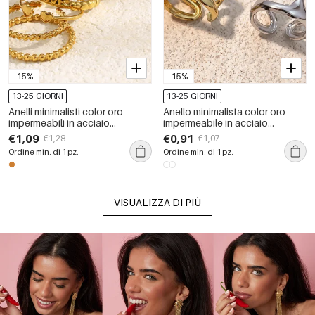
-15%
-15%
13-25 GIORNI
13-25 GIORNI
Anelli minimalisti color oro
Anello minimalista color oro
impermeabili in acciaio
impermeabile in acciaio
inossidabile con cerchio a
inossidabile di forma irregolare
€1,09
€0,91
€1,28
€1,07
forma di cuore semplice
da 1 pezzo
Ordine min. di 1 pz.
Ordine min. di 1 pz.
VISUALIZZA DI PIÙ