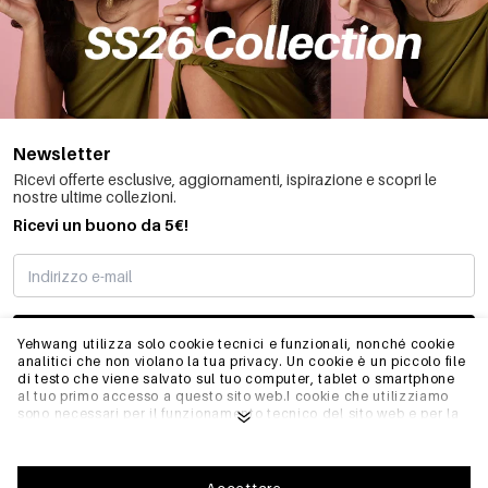
Newsletter
Ricevi offerte esclusive, aggiornamenti, ispirazione e scopri le
nostre ultime collezioni.
Ricevi un buono da 5€!
MI STO REGISTRANDO
Yehwang utilizza solo cookie tecnici e funzionali, nonché cookie
analitici che non violano la tua privacy. Un cookie è un piccolo file
di testo che viene salvato sul tuo computer, tablet o smartphone
al tuo primo accesso a questo sito web.I cookie che utilizziamo
INFO
sono necessari per il funzionamento tecnico del sito web e per la
facilità d'uso. Consentono al sito web di funzionare correttamente
e di ricordare, ad esempio, le impostazioni preferite. Ci
permettono anche di ottimizzare il nostro sito web.Per garantire
GENERALE
una buona esperienza di navigazione e acquisto su Yehwang, ti