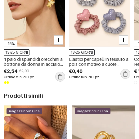
-15%
-
13-25 GIORNI
13-25 GIORNI
1
1 paio di splendidi orecchini a
Elastici per capelli in tessuto a
Co
bottone da donna in acciaio
pois con motivo a cuore
He
inossidabile color oro, con
semplice della serie romantica
im
€2,54
€0,40
€
€2,99
fiore
Ordine min. di 1 pz.
Ordine min. di 1 pz.
Ord
Prodotti simili
magazzino in Cina
magazzino in Cina