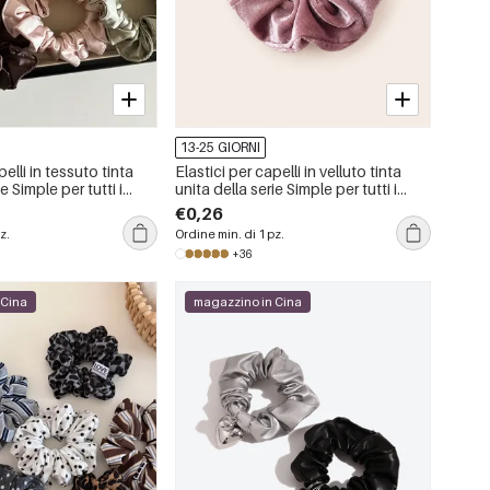
13-25 GIORNI
pelli in tessuto tinta
Elastici per capelli in velluto tinta
e Simple per tutti i
unita della serie Simple per tutti i
giorni
€0,26
z.
Ordine min. di 1 pz.
+36
 Cina
magazzino in Cina