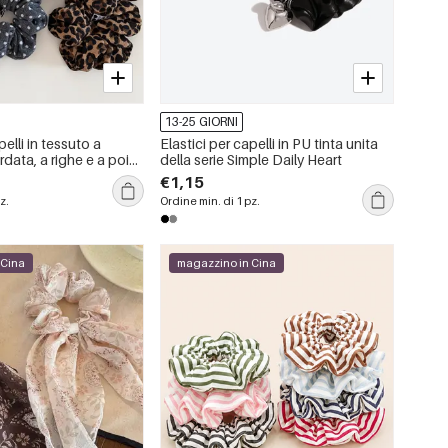
13-25 GIORNI
pelli in tessuto a
Elastici per capelli in PU tinta unita
rdata, a righe e a pois,
della serie Simple Daily Heart
 della serie Simple.
€1,15
z.
Ordine min. di 1 pz.
 Cina
magazzino in Cina