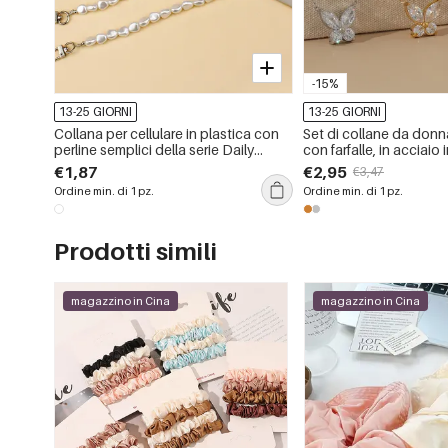
-15%
13-25 GIORNI
13-25 GIORNI
Collana per cellulare in plastica con
Set di collane da donn
perline semplici della serie Daily
con farfalle, in acciaio 
Beads.
colore oro, impermeabi
€1,87
€2,95
€3,47
zirconi.
Ordine min. di 1 pz.
Ordine min. di 1 pz.
Prodotti simili
magazzino in Cina
magazzino in Cina