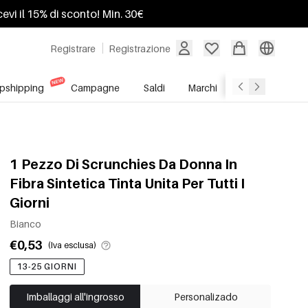
ricevi il 15% di sconto! Min. 30€
Registrare
Registrazione
pshipping
Campagne
Saldi
Marchi
Servizio All'In
1 Pezzo Di Scrunchies Da Donna In
Fibra Sintetica Tinta Unita Per Tutti I
Giorni
Bianco
€0,53
(Iva esclusa)
13-25 GIORNI
Imballaggi all'ingrosso
Personalizado