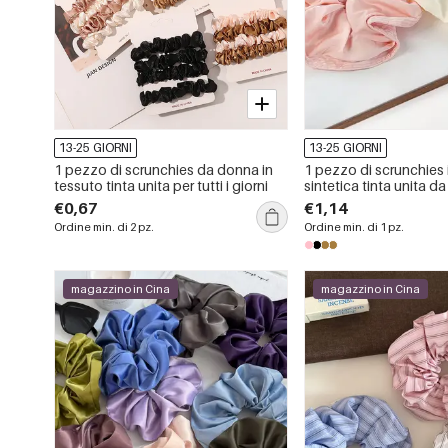
13-25 GIORNI
13-25 GIORNI
1 pezzo di scrunchies da donna in
1 pezzo di scrunchies i
tessuto tinta unita per tutti i giorni
sintetica tinta unita d
€0,67
€1,14
Ordine min. di 2 pz.
Ordine min. di 1 pz.
magazzino in Cina
magazzino in Cina