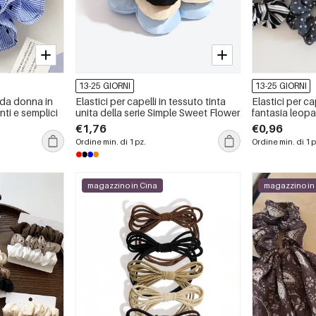
13-25 GIORNI
13-25 GIORNI
 da donna in
Elastici per capelli in tessuto tinta
Elastici per ca
nti e semplici
unita della serie Simple Sweet Flower
fantasia leopa
in colori misti,
€1,76
€0,96
Ordine min. di 1 pz.
Ordine min. di 1 p
magazzino in Cina
magazzino in