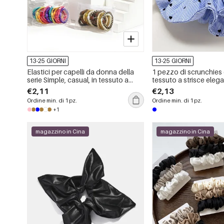
13-25 GIORNI
13-25 GIORNI
Elastici per capelli da donna della
1 pezzo di scrunchies
serie Simple, casual, in tessuto a
tessuto a strisce elega
colori misti.
€2,11
€2,13
Ordine min. di 1 pz.
Ordine min. di 1 pz.
+1
magazzino in Cina
magazzino in Cina