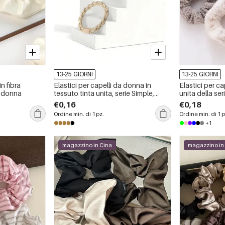
13-25 GIORNI
13-25 GIORNI
n fibra
Elastici per capelli da donna in
Elastici per ca
a donna
tessuto tinta unita, serie Simple,
unita della seri
casual.
giorni
€0,16
€0,18
Ordine min. di 1 pz.
Ordine min. di 1 p
+1
magazzino in Cina
magazzino in