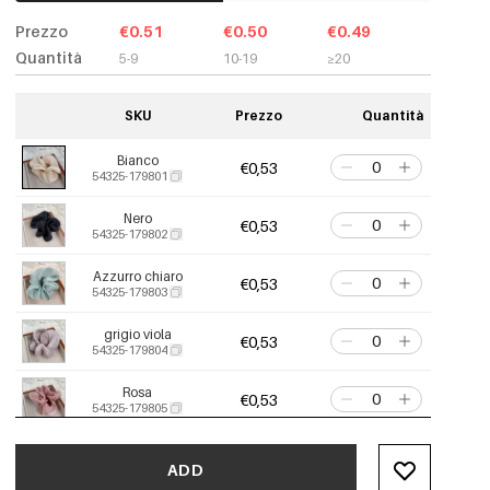
Prezzo
€0.51
€0.50
€0.49
Quantità
5-9
10-19
≥20
SKU
Prezzo
Quantità
Bianco
€0,53
54325-179801
Nero
€0,53
54325-179802
Azzurro chiaro
€0,53
54325-179803
grigio viola
€0,53
54325-179804
Rosa
€0,53
54325-179805
ADD