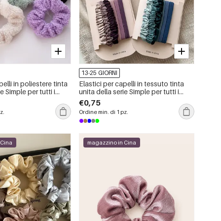
13-25 GIORNI
pelli in poliestere tinta
Elastici per capelli in tessuto tinta
e Simple per tutti i
unita della serie Simple per tutti i
giorni
€0,75
z.
Ordine min. di 1 pz.
 Cina
magazzino in Cina