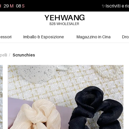
H
29
M
06
S
✨
Iscriviti e 
B2B WHOLESALER
essori
Imballo & Esposizione
Magazzino in Cina
Dro
pelli
/
Scrunchies