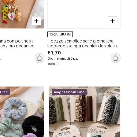
13-25 GIORNI
13-25 
na con perline in
1 pezzo semplice serie giornaliera
Braccia
acanziero oceanico.
leopardo stampa occhiali da sole in
sfumatu
plastica da donna
classi
€1,70
€0,67
z.
Ordine min. di 5 pz.
Ordine m
 Cina
magazzino in Cina