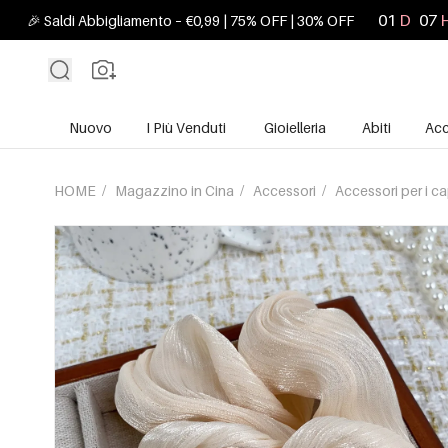
01
D
07
🎉 Saldi Abbigliamento – €0,99 | 75% OFF | 30% OFF
Nuovo
I Più Venduti
Gioielleria
Abiti
Acc
HOME
/
Magazzino in Cina
/
Accessori
/
Accessori per i ca