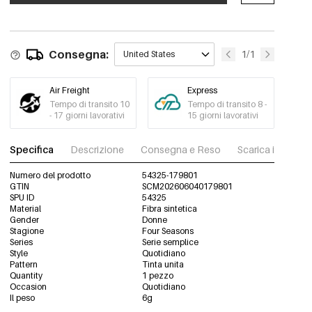
Consegna:
1/1
United States
Air Freight
Express
Tempo di transito 10
Tempo di transito 8 -
- 17 giorni lavorativi
15 giorni lavorativi
Specifica
Descrizione
Consegna e Reso
Scarica immagini
Numero del prodotto
54325-179801
GTIN
SCM202606040179801
SPU ID
54325
Material
Fibra sintetica
Gender
Donne
Stagione
Four Seasons
Series
Serie semplice
Style
Quotidiano
Pattern
Tinta unita
Quantity
1 pezzo
Occasion
Quotidiano
Il peso
6g