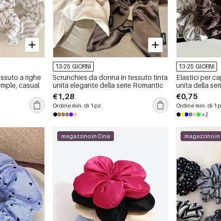
13-25 GIORNI
13-25 GIORNI
tessuto a righe
Scrunchies da donna in tessuto tinta
Elastici per ca
Simple, casual
unita elegante della serie Romantic
unita della seri
giorni
€1,28
€0,75
Ordine min. di 1 pz.
Ordine min. di 1 p
+2
magazzino in Cina
magazzino in