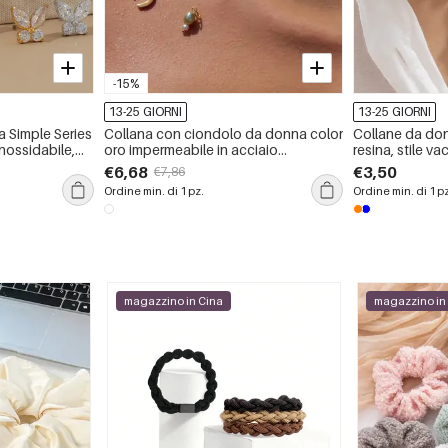
-15%
13-25 GIORNI
13-25 GIORNI
a Simple Series
Collana con ciondolo da donna color
Collane da don
inossidabile,
oro impermeabile in acciaio
resina, stile v
li e con
inossidabile con trifoglio, serie fai da
€6,68
€3,50
€7,86
te, 1 pezzo
Ordine min. di 1 pz.
Ordine min. di 1 p
magazzino in Cina
magazzino in