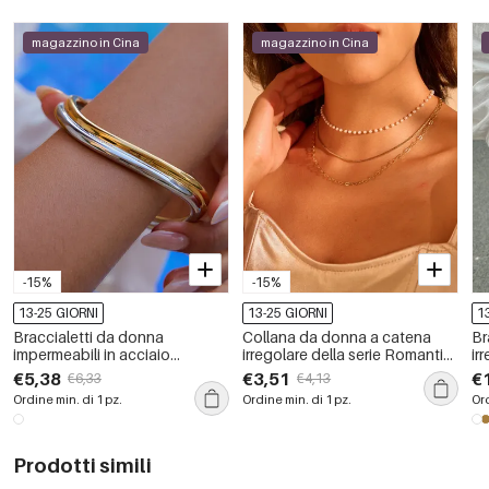
magazzino in Cina
magazzino in Cina
-15%
-15%
13-25 GIORNI
13-25 GIORNI
1
Braccialetti da donna
Collana da donna a catena
Br
impermeabili in acciaio
irregolare della serie Romantic,
ir
inossidabile classico irregolare
in acciaio inossidabile
€5,38
€3,51
€
€6,33
€4,13
da 1 pezzo
impermeabile, colore oro.
Ordine min. di 1 pz.
Ordine min. di 1 pz.
Ord
Prodotti simili