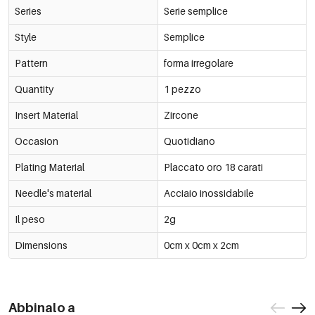
Series
Serie semplice
Style
Semplice
Pattern
forma irregolare
Quantity
1 pezzo
Insert Material
Zircone
Occasion
Quotidiano
Plating Material
Placcato oro 18 carati
Needle's material
Acciaio inossidabile
Il peso
2g
Dimensions
0cm x 0cm x 2cm
Abbinalo a