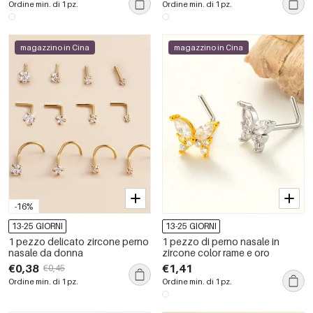
Ordine min. di 1 pz.
Ordine min. di 1 pz.
magazzino in Cina
magazzino in Cina
-16%
13-25 GIORNI
13-25 GIORNI
1 pezzo delicato zircone perno
1 pezzo di perno nasale in
nasale da donna
zircone color rame e oro
€0,38
€1,41
€0,45
Ordine min. di 1 pz.
Ordine min. di 1 pz.