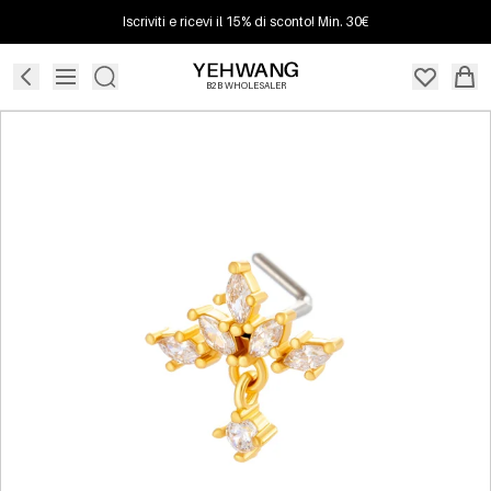
Iscriviti e ricevi il 15% di sconto! Min. 30€
B2B WHOLESALER