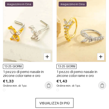
magazzino in Cina
magazzino in Cina
13-25 GIORNI
13-25 GIORNI
1 pezzo di perno nasale in
1 pezzo di perno nasale in
zircone color rame e oro
zircone color rame e oro
€1,33
€1,43
Ordine min. di 1 pz.
Ordine min. di 1 pz.
VISUALIZZA DI PIÙ