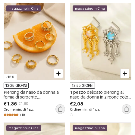
magazzino in Cina
magazzino in Cina
-15%
13-25 GIORNI
13-25 GIORNI
Piercing da naso da donna a
1 pezzo delicato piercing al
forma di serpente,
naso da donna in zircone color
impermeabile, color oro, con
rame oro
€1,36
€2,08
€1,60
zirconi.
Ordine min. di 1 pz.
Ordine min. di 1 pz.
+10
magazzino in Cina
magazzino in Cina