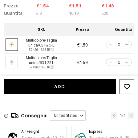
Prezzo
€1.54
€1.51
€1.48
Quantità
5-9
10-19
≥20
SKU
Prezzo
Quantità
Multicolore/Taglia
€1,59
unica/631-2G-L
52426-169515
Multicolore/Taglia
€1,59
unica/631-2S-L
52426-169516
ADD
Consegna:
1/1
United States
Air Freight
Express
Tempo di transito 10 - 17
Tempo di transito 8 - 15