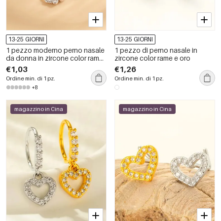
13-25 GIORNI
13-25 GIORNI
1 pezzo moderno perno nasale
1 pezzo di perno nasale in
da donna in zircone color rame
zircone color rame e oro
oro
€1,03
€1,26
Ordine min. di 1 pz.
Ordine min. di 1 pz.
+8
magazzino in Cina
magazzino in Cina