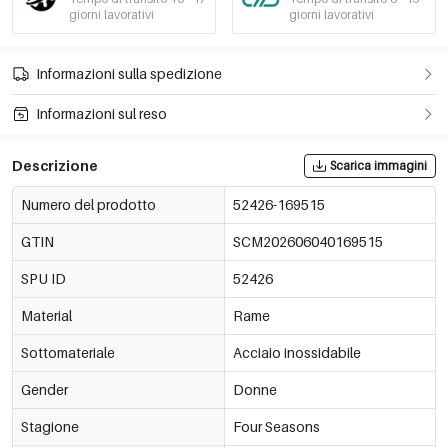
giorni lavorativi
giorni lavorativi
Informazioni sulla spedizione
Informazioni sul reso
Descrizione
Scarica immagini
Numero del prodotto
52426-169515
GTIN
SCM202606040169515
SPU ID
52426
Material
Rame
Sottomateriale
Acciaio inossidabile
Gender
Donne
Stagione
Four Seasons