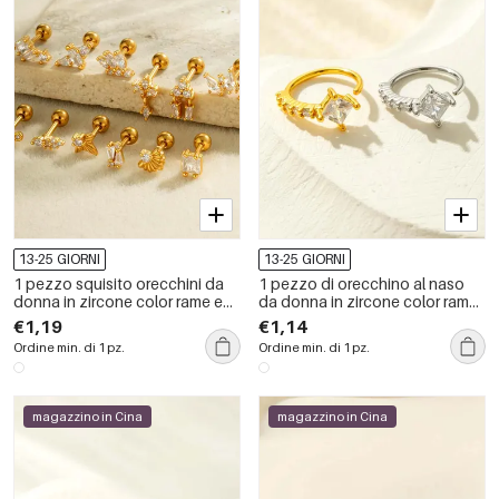
13-25 GIORNI
13-25 GIORNI
1 pezzo squisito orecchini da
1 pezzo di orecchino al naso
donna in zircone color rame e
da donna in zircone color rame
oro
e oro quadrato
€1,19
€1,14
Ordine min. di 1 pz.
Ordine min. di 1 pz.
magazzino in Cina
magazzino in Cina