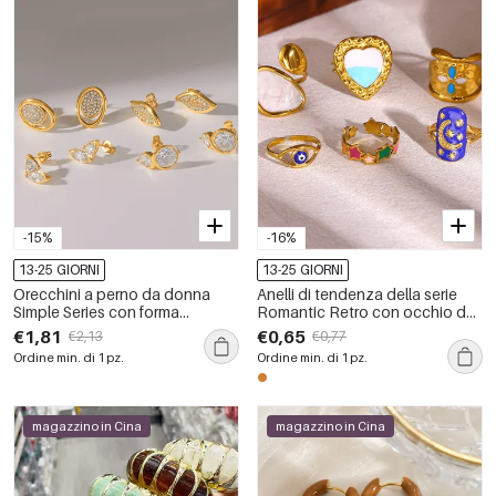
-15%
-16%
13-25 GIORNI
13-25 GIORNI
Orecchini a perno da donna
Anelli di tendenza della serie
Simple Series con forma
Romantic Retro con occhio del
geometrica, in acciaio
diavolo, forma irregolare e stella,
€1,81
€0,65
€2,13
€0,77
inossidabile, impermeabili, color
in acciaio inossidabile,
Ordine min. di 1 pz.
Ordine min. di 1 pz.
oro e strass.
impermeabili, colore oro.
magazzino in Cina
magazzino in Cina