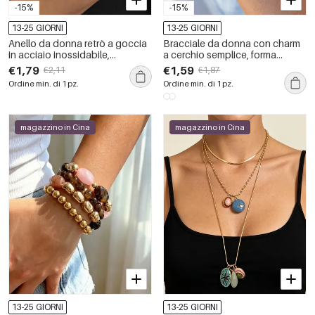
-15%
-15%
13-25 GIORNI
13-25 GIORNI
Anello da donna retrò a goccia
Bracciale da donna con charm
in acciaio inossidabile,
a cerchio semplice, forma
impermeabile, color oro, con
geometrica, in acciaio
€1,79
€1,59
€2,11
€1,87
pietra naturale.
inossidabile, impermeabile,
Ordine min. di 1 pz.
Ordine min. di 1 pz.
color oro, con zirconi.
magazzino in Cina
magazzino in Cina
13-25 GIORNI
13-25 GIORNI