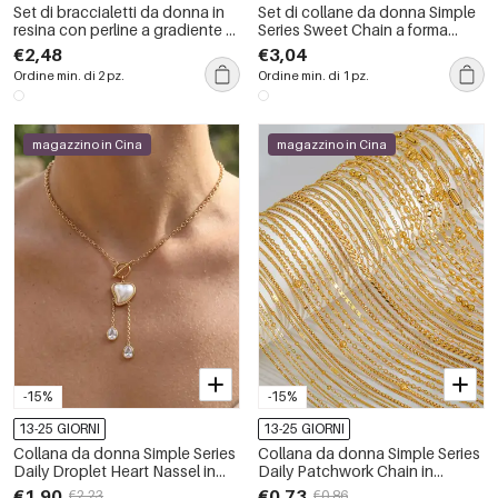
Set di braccialetti da donna in
Set di collane da donna Simple
resina con perline a gradiente di
Series Sweet Chain a forma
colore
ellittica in lega color oro
€2,48
€3,04
Ordine min. di 2 pz.
Ordine min. di 1 pz.
magazzino in Cina
magazzino in Cina
-15%
-15%
13-25 GIORNI
13-25 GIORNI
Collana da donna Simple Series
Collana da donna Simple Series
Daily Droplet Heart Nassel in
Daily Patchwork Chain in
acciaio inossidabile
acciaio inossidabile
€1,90
€0,73
€2,23
€0,86