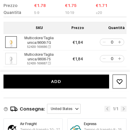
Prezzo
€1.78
€1.75
€1.71
Quantità
5-9
10-19
≥20
SKU
Prezzo
Quantità
Multicolore/Taglia
€1,84
unica/8606-7G
52430-169686
Multicolore/Taglia
€1,84
unica/8606-7S
52430-169687
ADD
Consegna:
1/1
United States
Air Freight
Express
Tempo di transito 10 - 17
Tempo di transito 8 - 15