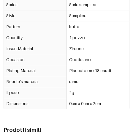
Series
Serie semplice
Style
Semplice
Pattern
frutta
Quantity
1 pezzo
Insert Material
Zircone
Occasion
Quotidiano
Plating Material
Placcato oro 18 carati
Needle's material
rame
Il peso
2g
Dimensions
0cm x 0cm x 2cm
Prodotti simili