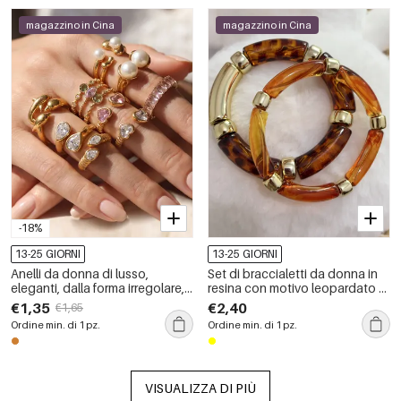
magazzino in Cina
magazzino in Cina
-18%
13-25 GIORNI
13-25 GIORNI
Anelli da donna di lusso,
Set di braccialetti da donna in
eleganti, dalla forma irregolare,
resina con motivo leopardato e
in acciaio inossidabile,
colori misti
€1,35
€2,40
€1,65
impermeabili, color oro, con
Ordine min. di 1 pz.
Ordine min. di 1 pz.
zirconi.
VISUALIZZA DI PIÙ