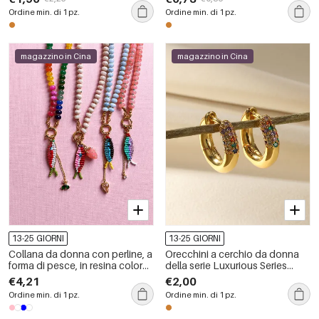
impermeabile color oro con
impermeabile color oro
Ordine min. di 1 pz.
Ordine min. di 1 pz.
zirconi
magazzino in Cina
magazzino in Cina
13-25 GIORNI
13-25 GIORNI
Collana da donna con perline, a
Orecchini a cerchio da donna
forma di pesce, in resina color
della serie Luxurious Series
oro, della serie Romantic Series.
Simple Circle Lines in rame color
€4,21
€2,00
oro con zirconi
Ordine min. di 1 pz.
Ordine min. di 1 pz.