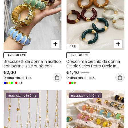
-15%
13-25 GIORNI
13-25 GIORNI
Braccialetti da donna in acrilico
Orecchini a cerchio da donna
con perline, stile punk, con
Simple Series Retro Circle in
forme geometriche e sfumature
acciaio inossidabile
€2,00
€1,46
€1,72
di colore.
impermeabile color oro.
Ordine min. di 1 pz.
Ordine min. di 1 pz.
+4
magazzino in Cina
magazzino in Cina