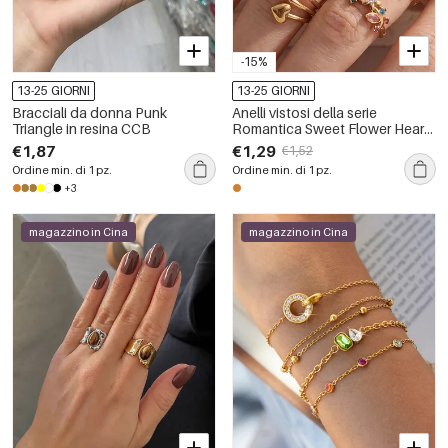
-15%
13-25 GIORNI
13-25 GIORNI
Bracciali da donna Punk
Anelli vistosi della serie
Triangle in resina CCB
Romantica Sweet Flower Heart
in acciaio inossidabile color oro
€1,87
€1,29
€1,52
impermeabile con strass
Ordine min. di 1 pz.
Ordine min. di 1 pz.
+3
magazzino in Cina
magazzino in Cina