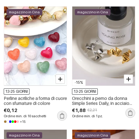
magazzino in Cina
magazzino in Cina
-15%
13-25 GIORNI
13-25 GIORNI
Perline acriliche a forma di cuore
Orecchini a perno da donna
con sfumature di colore
Simple Series Daily, in acciaio
inossidabile, impermeabili, color
€0,12
€1,88
€2,21
oro, con forma geometrica.
Ordine min. di 10 sacchetti
Ordine min. di 1 pz.
+15
magazzino in Cina
magazzino in Cina