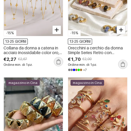
-15%
-15%
13-25 GIORNI
13-25 GIORNI
Collana da donna a catena in
Orecchini a cerchio da donna
acciaio inossidabile color oro,
Simple Series Retro con
modello Simple Series con
sfumatura di colore, in acciaio
€2,27
€1,70
€2,67
€2,00
forma geometrica a goccia,
inossidabile, impermeabili, color
Ordine min. di 1 pz.
Ordine min. di 1 pz.
impermeabile.
oro e pietra naturale.
+7
magazzino in Cina
magazzino in Cina