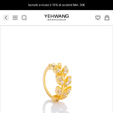
Iscriviti e ricevi il 15% di sconto! Min. 30€
B2B WHOLESALER