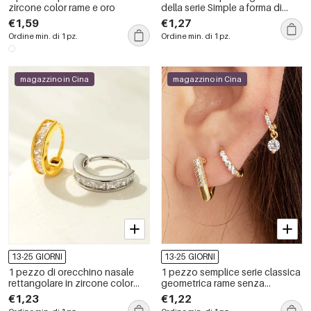
zircone color rame e oro
della serie Simple a forma di
foglia geometrica, color oro
€1,59
€1,27
rame, con zirconi.
Ordine min. di 1 pz.
Ordine min. di 1 pz.
magazzino in Cina
magazzino in Cina
13-25 GIORNI
13-25 GIORNI
1 pezzo di orecchino nasale
1 pezzo semplice serie classica
rettangolare in zircone color
geometrica rame senza
rame e oro da donna
placcatura materiale zircone
€1,23
€1,22
orecchini da donna piercing