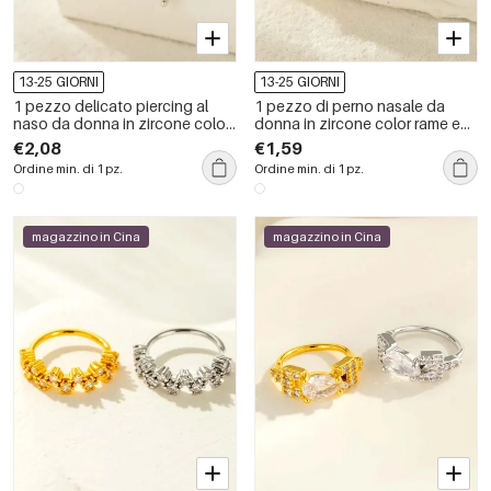
13-25 GIORNI
13-25 GIORNI
1 pezzo delicato piercing al
1 pezzo di perno nasale da
naso da donna in zircone color
donna in zircone color rame e
rame oro
oro personalizzabile
€2,08
€1,59
Ordine min. di 1 pz.
Ordine min. di 1 pz.
magazzino in Cina
magazzino in Cina