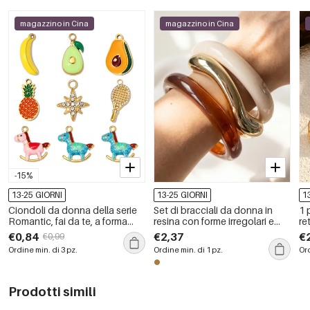
magazzino in Cina
magazzino in Cina
-15%
13-25 GIORNI
13-25 GIORNI
1
Ciondoli da donna della serie
Set di bracciali da donna in
1 
Romantic, fai da te, a forma
resina con forme irregolari e
re
irregolare, in acciaio
sfumature di colore.
co
€0,84
€2,37
€
€0,99
inossidabile, impermeabili,
Ordine min. di 3 pz.
Ordine min. di 1 pz.
Ord
color oro, con frutta.
Prodotti simili