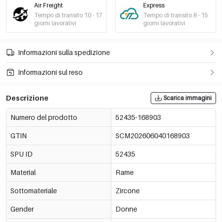
Air Freight
Express
Tempo di transito 10 - 17
Tempo di transito 8 - 15
giorni lavorativi
giorni lavorativi
Informazioni sulla spedizione
Informazioni sul reso
Descrizione
Scarica immagini
Numero del prodotto
52435-168903
GTIN
SCM202606040168903
SPU ID
52435
Material
Rame
Sottomateriale
Zircone
Gender
Donne