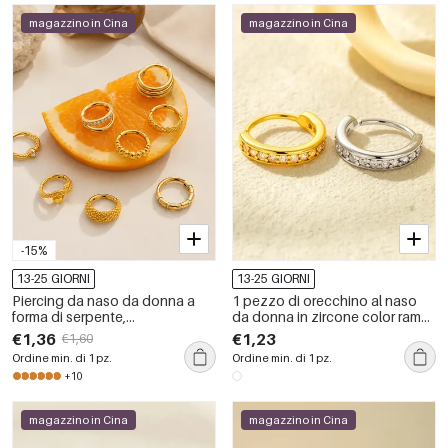
magazzino in Cina
magazzino in Cina
-15%
13-25 GIORNI
13-25 GIORNI
Piercing da naso da donna a
1 pezzo di orecchino al naso
forma di serpente,
da donna in zircone color rame
impermeabile, color oro, con
e oro geometrico
€1,36
€1,23
€1,60
zirconi.
Ordine min. di 1 pz.
Ordine min. di 1 pz.
+10
magazzino in Cina
magazzino in Cina