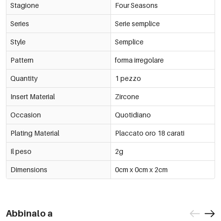
Stagione
Four Seasons
Series
Serie semplice
Style
Semplice
Pattern
forma irregolare
Quantity
1 pezzo
Insert Material
Zircone
Occasion
Quotidiano
Plating Material
Placcato oro 18 carati
Il peso
2g
Dimensions
0cm x 0cm x 2cm
Abbinalo a