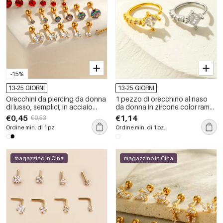
-15%
13-25 GIORNI
13-25 GIORNI
Orecchini da piercing da donna
1 pezzo di orecchino al naso
di lusso, semplici, in acciaio
da donna in zircone color rame
inossidabile color oro,
e oro quadrato
€0,45
€1,14
€0,53
impermeabili, con zirconi e
Ordine min. di 1 pz.
Ordine min. di 1 pz.
forma geometrica semplice.
magazzino in Cina
magazzino in Cina