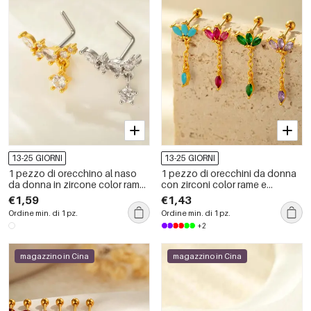
13-25 GIORNI
13-25 GIORNI
1 pezzo di orecchino al naso
1 pezzo di orecchini da donna
da donna in zircone color rame
con zirconi color rame e
e oro geometrico
geometrici semplici, serie Simple
€1,59
€1,43
Ordine min. di 1 pz.
Ordine min. di 1 pz.
+2
magazzino in Cina
magazzino in Cina