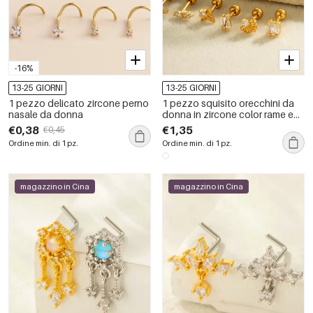
-16%
13-25 GIORNI
13-25 GIORNI
1 pezzo delicato zircone perno
1 pezzo squisito orecchini da
nasale da donna
donna in zircone color rame e
oro
€0,38
€1,35
€0,45
Ordine min. di 1 pz.
Ordine min. di 1 pz.
magazzino in Cina
magazzino in Cina