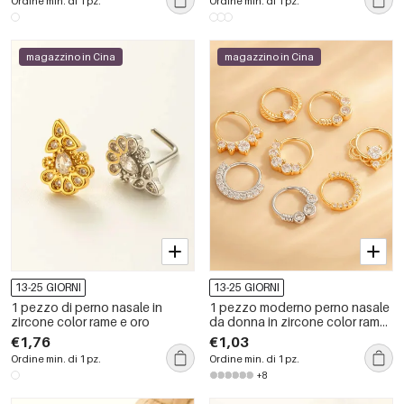
Ordine min. di 1 pz.
Ordine min. di 1 pz.
magazzino in Cina
magazzino in Cina
13-25 GIORNI
13-25 GIORNI
1 pezzo di perno nasale in
1 pezzo moderno perno nasale
zircone color rame e oro
da donna in zircone color rame
oro
€1,76
€1,03
Ordine min. di 1 pz.
Ordine min. di 1 pz.
+8