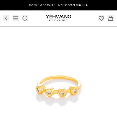
Iscriviti e ricevi il 15% di sconto! Min. 30€
B2B WHOLESALER