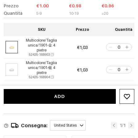
Prezzo
€1.00
€0.98
€0.96
Quantità
5-9
10-19
≥20
SKU
Prezzo
Quantità
Multicolore/Taglia
unica/1901-金 4
€1,03
pietre
52435-168903
Multicolore/Taglia
unica/1901-银 4
€1,03
pietre
52435-168904
ADD
Consegna:
1/1
United States