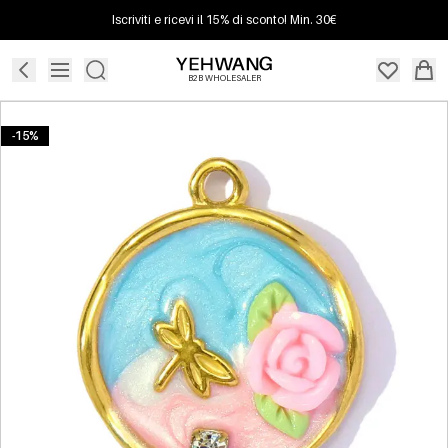
Iscriviti e ricevi il 15% di sconto! Min. 30€
B2B WHOLESALER
-15%