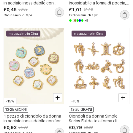
in acciaio inossidabile con
inossidabile a forma di goccia,
fiocco floreale fai da te della
impermeabili, color oro, con
€0,45
€1,01
€0,53
€1,19
serie Romantic Series.
pietra naturale
Ordine min. di 3 pz.
Ordine min. di 1 pz.
+9
magazzino in Cina
magazzino in Cina
-15%
-15%
13-25 GIORNI
13-25 GIORNI
1 pezzo di ciondolo da donna
Ciondoli da donna Simple
in acciaio inossidabile con fiore
Series Fai da te a forma di
colorato, impermeabile, color
costellazione, in acciaio
€0,93
€0,79
€1,09
€0,93
oro
inossidabile impermeabile color