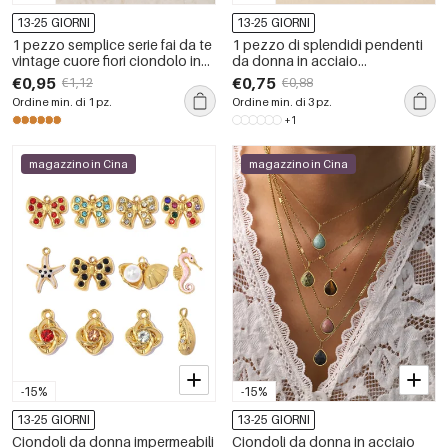
13-25 GIORNI
13-25 GIORNI
1 pezzo semplice serie fai da te
1 pezzo di splendidi pendenti
vintage cuore fiori ciondolo in
da donna in acciaio
acciaio inossidabile
inossidabile color oro
€0,95
€0,75
€1,12
€0,88
impermeabile
impermeabile a forma di fiore
Ordine min. di 1 pz.
Ordine min. di 3 pz.
+1
magazzino in Cina
magazzino in Cina
-15%
-15%
13-25 GIORNI
13-25 GIORNI
Ciondoli da donna impermeabili
Ciondoli da donna in acciaio