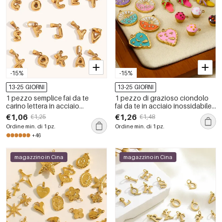
-15%
-15%
13-25 GIORNI
13-25 GIORNI
1 pezzo semplice fai da te
1 pezzo di grazioso ciondolo
carino lettera in acciaio
fai da te in acciaio inossidabile
inossidabile impermeabile color
impermeabile color oro
€1,06
€1,26
€1,25
€1,48
oro ciondolo da donna
Ordine min. di 1 pz.
Ordine min. di 1 pz.
+46
magazzino in Cina
magazzino in Cina