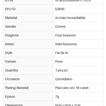
GTIN
SCM202606040177076
SPU ID
53835
Material
Acciaio inossidabile
Gender
Donne
Stagione
Four Seasons
Series
Serie lussuosa
Style
Fai da te
Pattern
Fiore
Quantity
1 pezzo
Occasion
Quotidiano
Plating Material
Placcato oro 18 carati
Il peso
7g
Dimensions
0cm x 0cm x 2cm