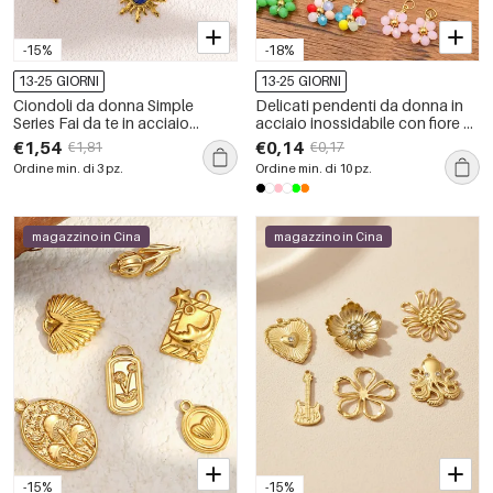
-15%
-18%
13-25 GIORNI
13-25 GIORNI
Ciondoli da donna Simple
Delicati pendenti da donna in
Series Fai da te in acciaio
acciaio inossidabile con fiore di
inossidabile, impermeabili, color
cristallo naturale e impermeabili
€1,54
€0,14
€1,81
€0,17
oro, con pietra naturale.
Ordine min. di 3 pz.
Ordine min. di 10 pz.
magazzino in Cina
magazzino in Cina
-15%
-15%