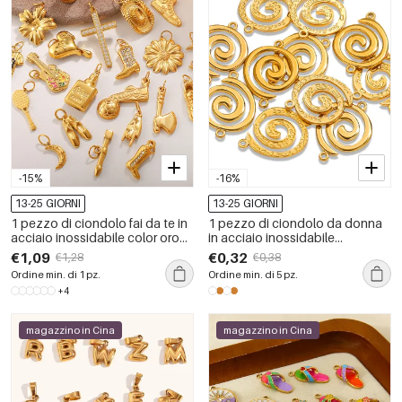
-15%
-16%
13-25 GIORNI
13-25 GIORNI
1 pezzo di ciondolo fai da te in
1 pezzo di ciondolo da donna
acciaio inossidabile color oro
in acciaio inossidabile
impermeabile
impermeabile color oro a forma
€1,09
€0,32
€1,28
€0,38
di vortice moderno della serie
Ordine min. di 1 pz.
Ordine min. di 5 pz.
Lustrous
+4
magazzino in Cina
magazzino in Cina