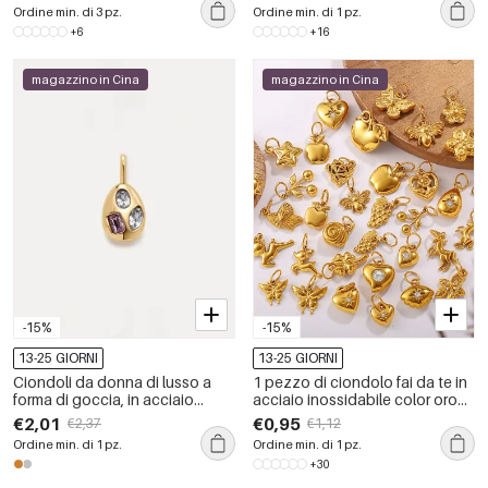
da donna
inossidabile a forma di fiore
Ordine min. di 3 pz.
Ordine min. di 1 pz.
+6
+16
magazzino in Cina
magazzino in Cina
-15%
-15%
13-25 GIORNI
13-25 GIORNI
Ciondoli da donna di lusso a
1 pezzo di ciondolo fai da te in
forma di goccia, in acciaio
acciaio inossidabile color oro
inossidabile impermeabile color
impermeabile
€2,01
€0,95
€2,37
€1,12
oro, della serie fai-da-te.
Ordine min. di 1 pz.
Ordine min. di 1 pz.
+30