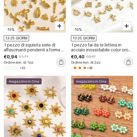
-15%
-15%
13-25 GIORNI
13-25 GIORNI
1 pezzo di squisita serie di
1 pezzo fai da te lettera in
affascinanti pendenti a forma di
acciaio inossidabile color oro
conchiglia fai da te in acciaio
ciondolo da donna
€0,94
€0,40
€1,11
€0,47
inossidabile impermeabile color
Ordine min. di 1 pz.
Ordine min. di 2 pz.
oro da donna
+33
+46
magazzino in Cina
magazzino in Cina