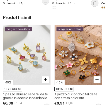
zirconi
Ordine min. di 1 pz.
Ordine min. di 1 pz.
Ord
Prodotti simili
magazzino in Cina
magazzino in Cina
-15%
-15%
13-25 GIORNI
13-25 GIORNI
1 pezzo di lusso serie fai da te
1 pezzo di ciondolo fai da te
goccia in acciaio inossidabile
con strass color oro
impermeabile color oro ciondoli
impermeabile in acciaio
€0,88
€0,91
€1,04
€1,07