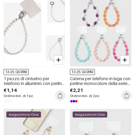
13-25 GIORNI
13-25 GIORNI
1 pezzo di cinturino per
Catena per telefono in lega con
telefono in alluminio con perline
perline monocolore della serie
della serie Gorgeous
Simple.
€1,14
€2,21
Ordine min. di 1 pz.
Ordine min. di 2 pz.
magazzino in Cina
magazzino in Cina