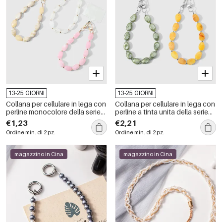
13-25 GIORNI
13-25 GIORNI
Collana per cellulare in lega con
Collana per cellulare in lega con
perline monocolore della serie
perline a tinta unita della serie
Simple.
Simple
€1,23
€2,21
Ordine min. di 2 pz.
Ordine min. di 2 pz.
magazzino in Cina
magazzino in Cina