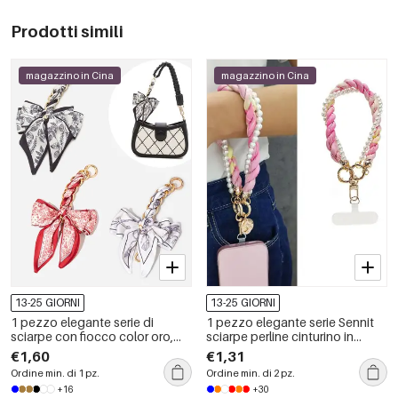
Prodotti simili
magazzino in Cina
magazzino in Cina
13-25 GIORNI
13-25 GIORNI
1 pezzo elegante serie di
1 pezzo elegante serie Sennit
sciarpe con fiocco color oro,
sciarpe perline cinturino in
tracolla estensibile in alluminio
alluminio per telefono
€1,60
€1,31
per borsa
Ordine min. di 1 pz.
Ordine min. di 2 pz.
+16
+30