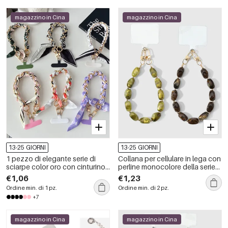
magazzino in Cina
magazzino in Cina
13-25 GIORNI
13-25 GIORNI
1 pezzo di elegante serie di
Collana per cellulare in lega con
sciarpe color oro con cinturino
perline monocolore della serie
per telefono in alluminio
Simple.
€1,06
€1,23
Ordine min. di 1 pz.
Ordine min. di 2 pz.
+7
magazzino in Cina
magazzino in Cina