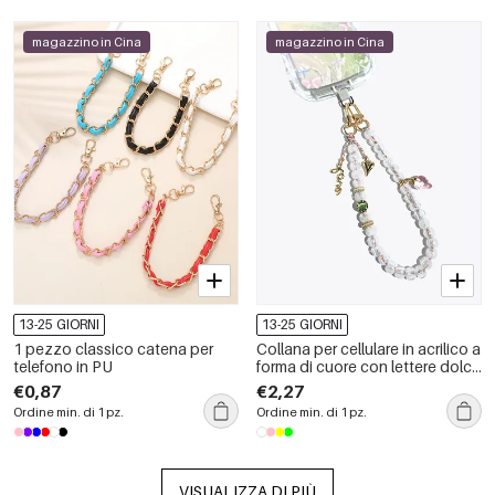
magazzino in Cina
magazzino in Cina
13-25 GIORNI
13-25 GIORNI
1 pezzo classico catena per
Collana per cellulare in acrilico a
telefono in PU
forma di cuore con lettere dolci
della serie Simple.
€0,87
€2,27
Ordine min. di 1 pz.
Ordine min. di 1 pz.
VISUALIZZA DI PIÙ