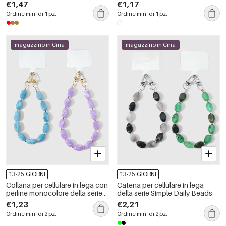
€1,47
€1,17
Ordine min. di 1 pz.
Ordine min. di 1 pz.
magazzino in Cina
magazzino in Cina
13-25 GIORNI
13-25 GIORNI
Collana per cellulare in lega con
Catena per cellulare in lega
perline monocolore della serie
della serie Simple Daily Beads
Simple.
€1,23
€2,21
Ordine min. di 2 pz.
Ordine min. di 2 pz.