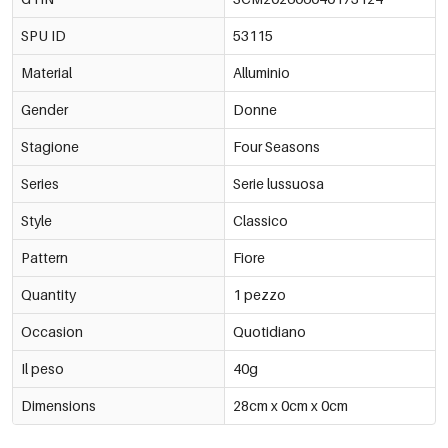
SPU ID
53115
Bianco 1
€1,04
53115-173139
Material
Alluminio
Verde 4
€1,04
53115-173140
Gender
Donne
Arancione 1
Stagione
Four Seasons
€1,04
53115-173141
Series
Serie lussuosa
Nero 45
€1,04
53115-173142
Style
Classico
Pattern
Fiore
Quantity
1 pezzo
Occasion
Quotidiano
Il peso
40g
Dimensions
28cm x 0cm x 0cm