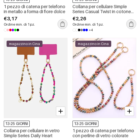
1 pezzo di catena per telefono
Collana per cellulare Simple
in metallo a forma di fiore dolce
Series Casual Twist in cotone
intrecciato a colori misti
€3,17
€2,26
Ordine min. di 1 pz.
Ordine min. di 1 pz.
+4
magazzino in Cina
magazzino in Cina
13-25 GIORNI
13-25 GIORNI
Collana per cellulare in vetro
1 pezzo di catena per telefono
Simple Series Daily Heart
con perline di vetro colorate