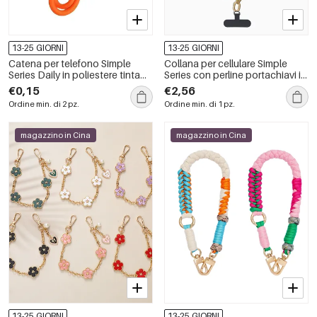
13-25 GIORNI
13-25 GIORNI
Catena per telefono Simple
Collana per cellulare Simple
Series Daily in poliestere tinta
Series con perline portachiavi in
unita
vetro di colori misti
€0,15
€2,56
Ordine min. di 2 pz.
Ordine min. di 1 pz.
magazzino in Cina
magazzino in Cina
13-25 GIORNI
13-25 GIORNI