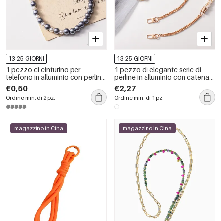
13-25 GIORNI
13-25 GIORNI
1 pezzo di cinturino per
1 pezzo di elegante serie di
telefono in alluminio con perline
perline in alluminio con catena
argentate della serie Modern
di estensione per telefono
€0,50
€2,27
cellulare
Ordine min. di 2 pz.
Ordine min. di 1 pz.
magazzino in Cina
magazzino in Cina