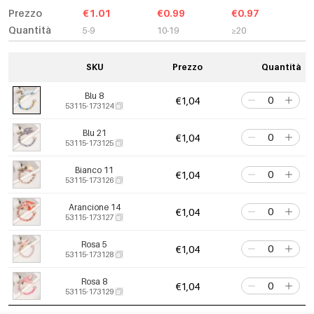
Prezzo
€1.01
€0.99
€0.97
Quantità
5-9
10-19
≥20
SKU
Prezzo
Quantità
Blu 8
€1,04
53115-173124
Blu 21
€1,04
53115-173125
Bianco 11
€1,04
53115-173126
Arancione 14
€1,04
53115-173127
Rosa 5
€1,04
53115-173128
Rosa 8
€1,04
53115-173129