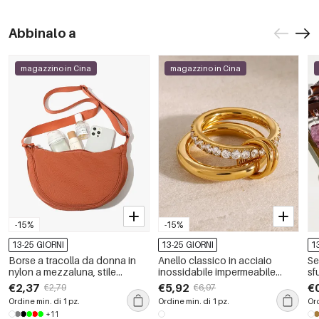
Abbinalo a
magazzino in Cina
magazzino in Cina
-15%
-15%
13-25 GIORNI
13-25 GIORNI
1
Borse a tracolla da donna in
Anello classico in acciaio
Se
nylon a mezzaluna, stile
inossidabile impermeabile
sf
sportivo, tinta unita.
color oro con zircone e pietra
ac
€2,37
€5,92
€
€2,79
€6,97
preziosa da 1 pezzo
Ordine min. di 1 pz.
Ordine min. di 1 pz.
Ord
+11