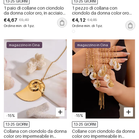
13-25 GIORNI
13-25 GIORNI
1 paio di collane con ciondolo
1 pezzo di collana con
da donna color oro, in acciaio
ciondolo da donna color oro
inossidabile, impermeabili, a
impermeabile in acciaio
€4,67
€4,12
€5,49
€4,85
forma di tartaruga sexy, serie
inossidabile a forma di tartaruga
Ordine min. di 1 pz.
Ordine min. di 1 pz.
lussuosa
per le vacanze
magazzino in Cina
magazzino in Cina
-15%
-15%
13-25 GIORNI
13-25 GIORNI
Collana con ciondolo da donna
Collane con ciondolo da donna
color oro impermeabile in
color oro impermeabile in