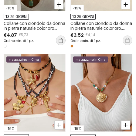
-15%
-15%
13-25 GIORNI
13-25 GIORNI
Collane con ciondolo da donna
Collane con ciondolo da donna
in pietra naturale color oro
in pietra naturale color oro,
impermeabile in acciaio
semplici e impermeabili, in
€4,87
€3,52
€5,73
€4,14
inossidabile a forma di stella
acciaio inossidabile
Ordine min. di 1 pz.
Ordine min. di 1 pz.
marina
magazzino in Cina
magazzino in Cina
-15%
-15%