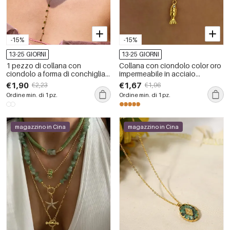
-15%
-15%
13-25 GIORNI
13-25 GIORNI
1 pezzo di collana con
Collana con ciondolo color oro
ciondolo a forma di conchiglia
impermeabile in acciaio
per le vacanze, in acciaio
inossidabile a forma di pesce, 1
€1,90
€1,67
€2,23
€1,96
inossidabile, impermeabile,
pezzo
Ordine min. di 1 pz.
Ordine min. di 1 pz.
color oro, da donna
magazzino in Cina
magazzino in Cina