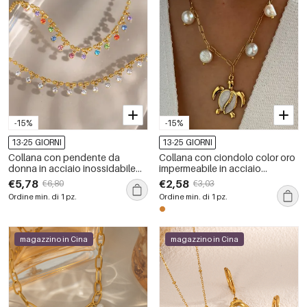
-15%
-15%
13-25 GIORNI
13-25 GIORNI
Collana con pendente da
Collana con ciondolo color oro
donna in acciaio inossidabile
impermeabile in acciaio
impermeabile color oro con
inossidabile a forma di
€5,78
€2,58
€6,80
€3,03
zirconi
tartaruga, 1 pezzo
Ordine min. di 1 pz.
Ordine min. di 1 pz.
magazzino in Cina
magazzino in Cina