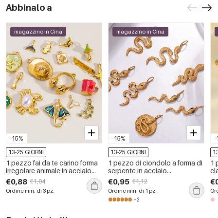
Abbinalo a
magazzino in Cina
magazzino in Cina
-15%
-15%
-
13-25 GIORNI
13-25 GIORNI
1
1 pezzo fai da te carino forma
1 pezzo di ciondolo a forma di
1 
irregolare animale in acciaio
serpente in acciaio
cl
inossidabile impermeabile
inossidabile impermeabile
ge
€0,88
€0,95
€
€1,04
€1,12
ciondolo da donna
color oro
in
Ordine min. di 3 pz.
Ordine min. di 1 pz.
Ord
pe
+2
in