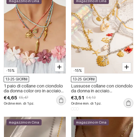
magazzino in Cina
magazzino in Cina
-15%
-15%
13-25 GIORNI
13-25 GIORNI
1 paio di collane con ciondolo
Lussuose collane con ciondolo
da donna color oro in acciaio
da donna in acciaio
inossidabile impermeabile a
inossidabile e tartaruga
€4,65
€3,51
€5,47
€4,13
forma di tartaruga, serie
naturale, impermeabili, color oro
Ordine min. di 1 pz.
Ordine min. di 1 pz.
semplice
magazzino in Cina
magazzino in Cina