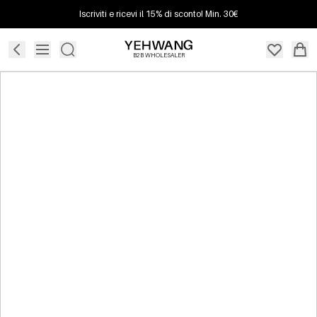
Iscriviti e ricevi il 15% di sconto! Min. 30€
B2B WHOLESALER