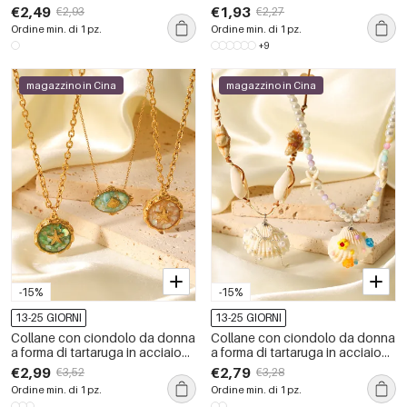
acciaio inossidabile a forma di
acciaio inossidabile a forma di
€2,49
€1,93
€2,93
€2,27
tartaruga retrò, serie semplice, 1
tartaruga per le vacanze
Ordine min. di 1 pz.
Ordine min. di 1 pz.
pezzo
+9
magazzino in Cina
magazzino in Cina
-15%
-15%
13-25 GIORNI
13-25 GIORNI
Collane con ciondolo da donna
Collane con ciondolo da donna
a forma di tartaruga in acciaio
a forma di tartaruga in acciaio
inossidabile, impermeabili, color
inossidabile, impermeabili, color
€2,99
€2,79
€3,52
€3,28
oro
oro
Ordine min. di 1 pz.
Ordine min. di 1 pz.