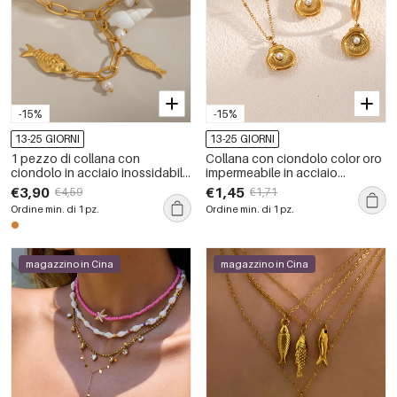
-15%
-15%
13-25 GIORNI
13-25 GIORNI
1 pezzo di collana con
Collana con ciondolo color oro
ciondolo in acciaio inossidabile
impermeabile in acciaio
a forma di tartaruga naturale di
inossidabile con conchiglia da
€3,90
€1,45
€4,59
€1,71
lusso da donna
1 pezzo
Ordine min. di 1 pz.
Ordine min. di 1 pz.
magazzino in Cina
magazzino in Cina