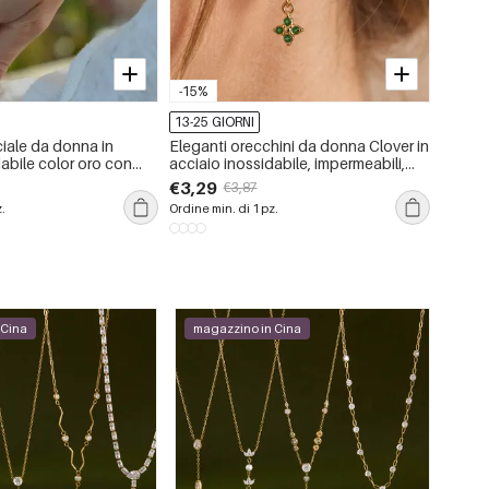
-15%
-15%
13-25 GIORNI
13-25 
iale da donna in
Eleganti orecchini da donna Clover in
Bracci
dabile color oro con
acciaio inossidabile, impermeabili,
acciaio
 di trifoglio e zirconi,
color oro, con zirconi.
imperm
€3,29
€3,39
€3,87
geomet
z.
Ordine min. di 1 pz.
Ordine m
 Cina
magazzino in Cina