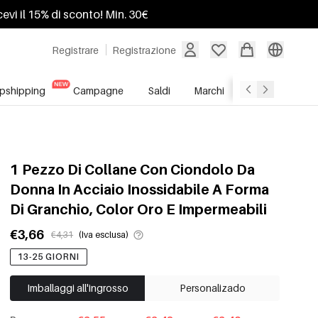
ricevi il 15% di sconto! Min. 30€
Registrare
Registrazione
pshipping
Campagne
Saldi
Marchi
Servizio All'In
1 Pezzo Di Collane Con Ciondolo Da
Donna In Acciaio Inossidabile A Forma
Di Granchio, Color Oro E Impermeabili
€3,66
€4,31
(Iva esclusa)
13-25 GIORNI
Imballaggi all'ingrosso
Personalizado