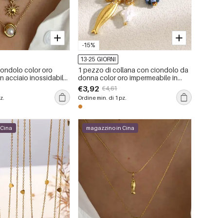
-15%
13-25 GIORNI
iondolo color oro
1 pezzo di collana con ciondolo da
n acciaio inossidabile
donna color oro impermeabile in
acciaio inossidabile a forma di
€3,92
€4,61
pesce stravagante
z.
Ordine min. di 1 pz.
 Cina
magazzino in Cina