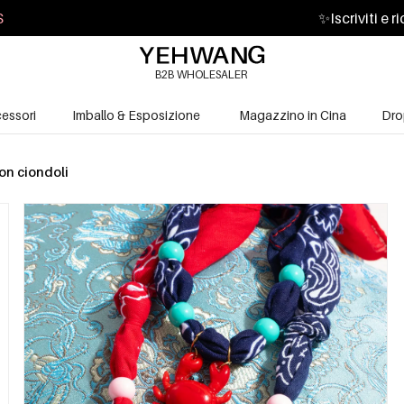
S
✨
Iscriviti e 
B2B WHOLESALER
essori
Imballo & Esposizione
Magazzino in Cina
Dro
on ciondoli