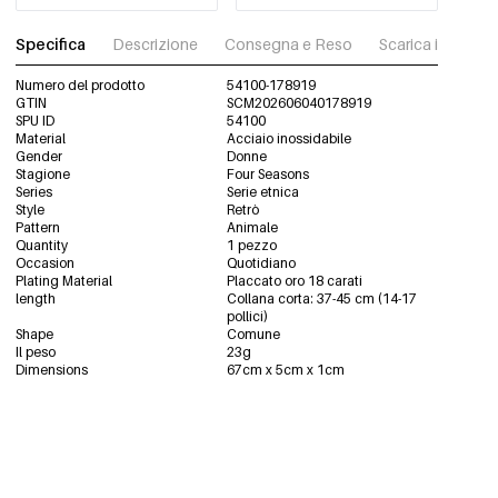
Specifica
Descrizione
Consegna e Reso
Scarica immagini
Numero del prodotto
54100-178919
GTIN
SCM202606040178919
SPU ID
54100
Material
Acciaio inossidabile
Gender
Donne
Stagione
Four Seasons
Series
Serie etnica
Style
Retrò
Pattern
Animale
Quantity
1 pezzo
Occasion
Quotidiano
Plating Material
Placcato oro 18 carati
length
Collana corta: 37-45 cm (14-17
pollici)
Shape
Comune
Il peso
23g
Dimensions
67cm x 5cm x 1cm