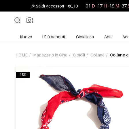
01
D
17
H
19
M
35
🎉 Saldi Accessori – €0,10!
Nuovo
I Più Venduti
Gioielleria
Abiti
Acc
HOME
/
Magazzino in Cina
/
Gioielli
/
Collane
/
Collane c
-15%