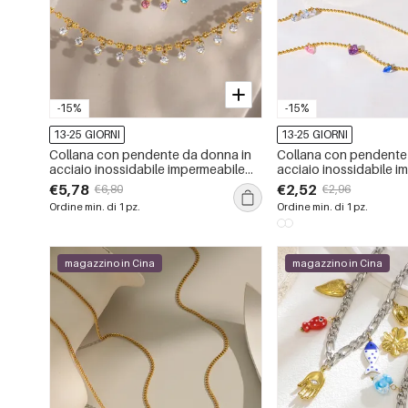
-15%
-15%
13-25 GIORNI
13-25 GIORNI
Collana con pendente da donna in
Collana con pendente
acciaio inossidabile impermeabile
acciaio inossidabile i
color oro con zirconi
color oro con zirconi
€5,78
€2,52
€6,80
€2,96
Ordine min. di 1 pz.
Ordine min. di 1 pz.
magazzino in Cina
magazzino in Cina