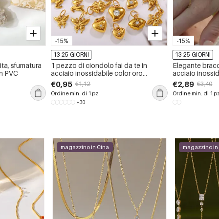
-15%
-15%
13-25 GIORNI
13-25 GIORNI
nita, sfumatura
1 pezzo di ciondolo fai da te in
Elegante bracc
 in PVC
acciaio inossidabile color oro
acciaio inossi
impermeabile
ciondolo a forma
€0,95
€2,89
€1,12
€3,40
impermeabile.
Ordine min. di 1 pz.
Ordine min. di 1 p
+30
magazzino in Cina
magazzino in