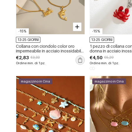
-15%
-15%
13-25 GIORNI
13-25 GIORNI
Collana con ciondolo color oro
1 pezzo di collana co
impermeabile in acciaio inossidabile
donna in acciaio inoss
a forma di granchio, 1 pezzo
oro impermeabile a for
€2,83
€4,50
€3,33
€5,29
granchio vivido
Ordine min. di 1 pz.
Ordine min. di 1 pz.
magazzino in Cina
magazzino in Cina