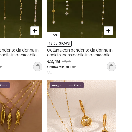
-15%
13-25 GIORNI
endente da donna in
Collana con pendente da donna in
idabile impermeabile
acciaio inossidabile impermeabile
zirconi
color oro con zirconi
€3,19
€3,75
z.
Ordine min. di 1 pz.
 Cina
magazzino in Cina