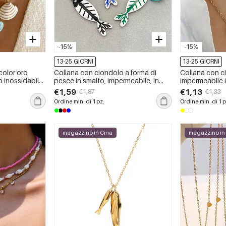
-15%
-15%
13-25 GIORNI
13-25 GIORNI
color oro
Collana con ciondolo a forma di
Collana con c
o inossidabile
pesce in smalto, impermeabile, in
impermeabile i
altato da 1
acciaio inossidabile color oro, per
da 1 pezzo
€1,59
€1,13
€1,87
€1,33
donna, ideale per le vacanze.
Ordine min. di 1 pz.
Ordine min. di 1 p
magazzino in Cina
magazzino in