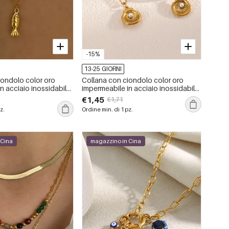
-15%
13-25 GIORNI
iondolo color oro
Collana con ciondolo color oro
n acciaio inossidabile
impermeabile in acciaio inossidabile
sce, 1 pezzo
con conchiglia da 1 pezzo
€1,45
€1,71
z.
Ordine min. di 1 pz.
 Cina
magazzino in Cina