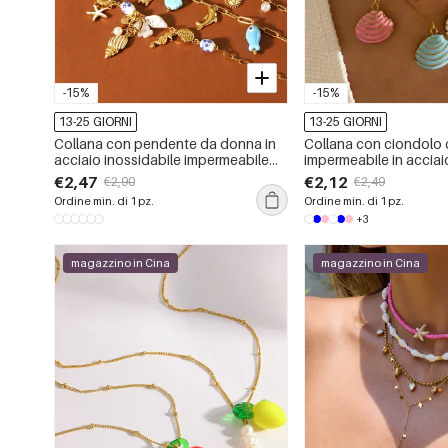
-15%
-15%
13-25 GIORNI
13-25 GIORNI
Collana con pendente da donna in
Collana con ciondolo 
acciaio inossidabile impermeabile
impermeabile in acciai
color oro, stile spiaggia.
a forma di granchio sm
€2,47
€2,12
€2,90
€2,49
pezzo
Ordine min. di 1 pz.
Ordine min. di 1 pz.
+3
magazzino in Cina
magazzino in Cina