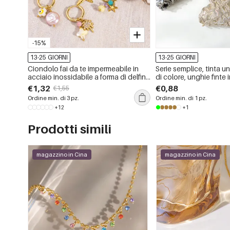
-15%
13-25 GIORNI
13-25 GIORNI
Ciondolo fai da te impermeabile in
Serie semplice, tinta u
acciaio inossidabile a forma di delfino
di colore, unghie finte
della serie Classic Ocean
€1,32
€0,88
€1,55
Ordine min. di 3 pz.
Ordine min. di 1 pz.
+12
+1
Prodotti simili
magazzino in Cina
magazzino in Cina