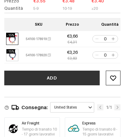
Prezzo
€3.55
€3.48
€3.40
Quantità
5-9
10-19
≥20
SKU
Prezzo
Quantità
-15%
€3,66
54100-178919
€4,31
-15%
€3,26
54100-178920
€3,83
ADD
Consegna:
1/1
United States
Air Freight
Express
Tempo di transito 10
Tempo di transito 8 -
- 17 giorni lavorativi
15 giorni lavorativi