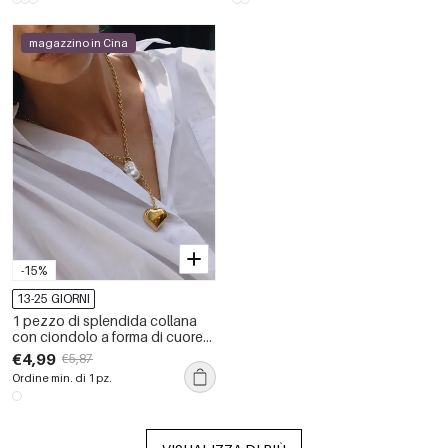
magazzino in Cina
-15%
13-25 GIORNI
1 pezzo di splendida collana
con ciondolo a forma di cuore
in acciaio inossidabile
€4,99
€5,87
impermeabile color oro da
Ordine min. di 1 pz.
donna