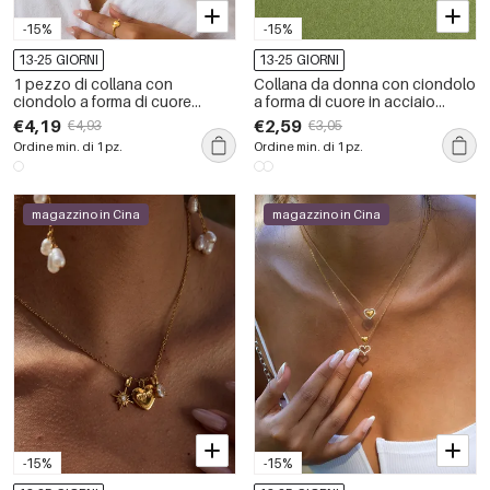
-15%
-15%
13-25 GIORNI
13-25 GIORNI
1 pezzo di collana con
Collana da donna con ciondolo
ciondolo a forma di cuore
a forma di cuore in acciaio
delicato in acciaio inossidabile
inossidabile, impermeabile,
€4,19
€2,59
€4,93
€3,05
impermeabile color oro da
color oro, con conchiglia di
Ordine min. di 1 pz.
Ordine min. di 1 pz.
donna
zirconi.
magazzino in Cina
magazzino in Cina
-15%
-15%