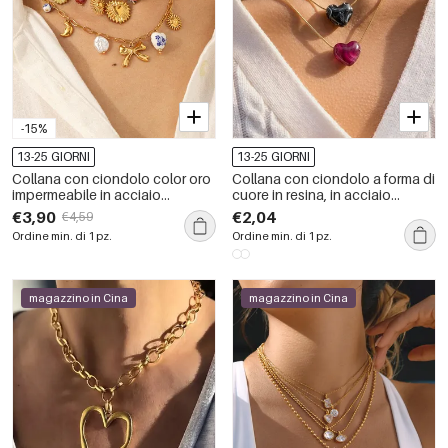
-15%
13-25 GIORNI
13-25 GIORNI
Collana con ciondolo color oro
Collana con ciondolo a forma di
impermeabile in acciaio
cuore in resina, in acciaio
inossidabile a forma di cuore
inossidabile, impermeabile,
€3,90
€2,04
€4,59
retrò da 1 pezzo
colore oro, da donna.
Ordine min. di 1 pz.
Ordine min. di 1 pz.
magazzino in Cina
magazzino in Cina