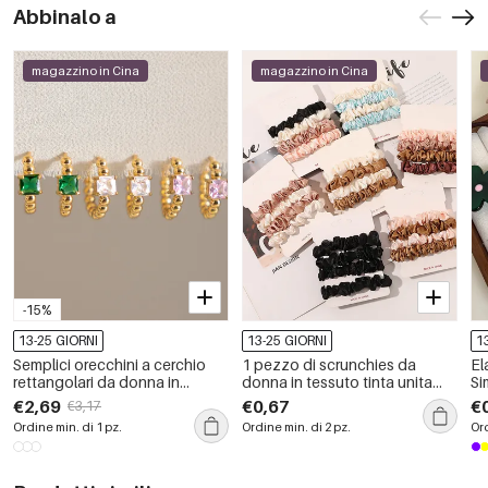
Abbinalo a
magazzino in Cina
magazzino in Cina
-15%
13-25 GIORNI
13-25 GIORNI
1
Semplici orecchini a cerchio
1 pezzo di scrunchies da
El
rettangolari da donna in
donna in tessuto tinta unita
Si
acciaio inossidabile,
per tutti i giorni
€2,69
€0,67
€
€3,17
impermeabili, color oro, con
Ordine min. di 1 pz.
Ordine min. di 2 pz.
Ord
zirconi.