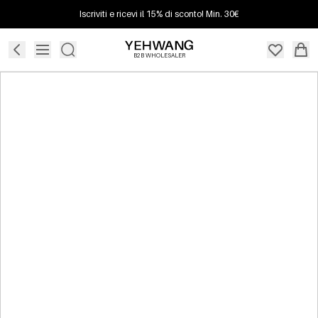
Iscriviti e ricevi il 15% di sconto! Min. 30€
B2B WHOLESALER