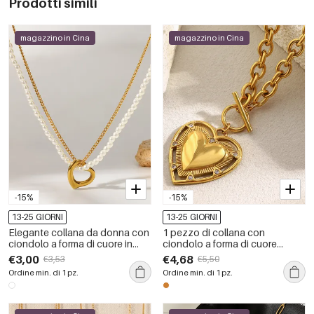
Prodotti simili
magazzino in Cina
magazzino in Cina
-15%
-15%
13-25 GIORNI
13-25 GIORNI
Elegante collana da donna con
1 pezzo di collana con
ciondolo a forma di cuore in
ciondolo a forma di cuore
acciaio inossidabile color oro
delicato in acciaio inossidabile
€3,00
€4,68
€3,53
€5,50
impermeabile e perla artificiale.
impermeabile color oro da
Ordine min. di 1 pz.
Ordine min. di 1 pz.
donna