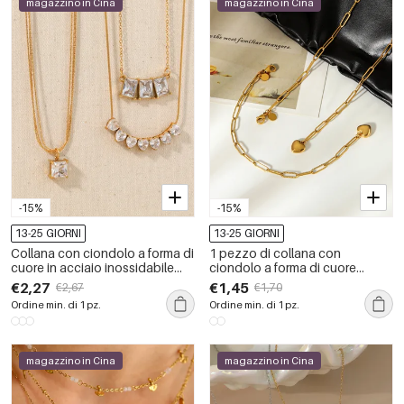
magazzino in Cina
magazzino in Cina
-15%
-15%
13-25 GIORNI
13-25 GIORNI
Collana con ciondolo a forma di
1 pezzo di collana con
cuore in acciaio inossidabile
ciondolo a forma di cuore
impermeabile color oro da
semplice in acciaio inossidabile,
€2,27
€1,45
€2,67
€1,70
donna
anti-ossidazione, color oro, da
Ordine min. di 1 pz.
Ordine min. di 1 pz.
donna
magazzino in Cina
magazzino in Cina