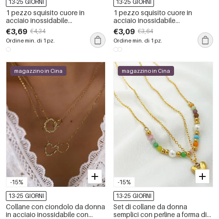
13-25 GIORNI
13-25 GIORNI
1 pezzo squisito cuore in
1 pezzo squisito cuore in
acciaio inossidabile
acciaio inossidabile
impermeabile color oro collane
impermeabile color oro collane
€3,69
€3,09
€4,34
€3,64
con ciondolo da donna
con ciondolo da donna
Ordine min. di 1 pz.
Ordine min. di 1 pz.
magazzino in Cina
magazzino in Cina
-15%
-15%
13-25 GIORNI
13-25 GIORNI
Collane con ciondolo da donna
Set di collane da donna
in acciaio inossidabile con
semplici con perline a forma di