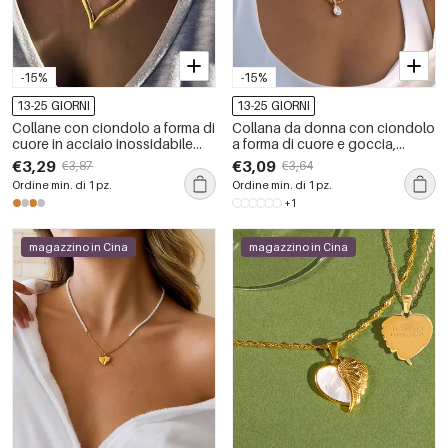
-15%
-15%
13-25 GIORNI
13-25 GIORNI
Collane con ciondolo a forma di
Collana da donna con ciondolo
cuore in acciaio inossidabile
a forma di cuore e goccia,
impermeabile color oro della
semplice, in acciaio inossidabile
€3,29
€3,09
€3,87
€3,64
serie Simple
color oro impermeabile con
Ordine min. di 1 pz.
Ordine min. di 1 pz.
zirconi.
+1
magazzino in Cina
magazzino in Cina