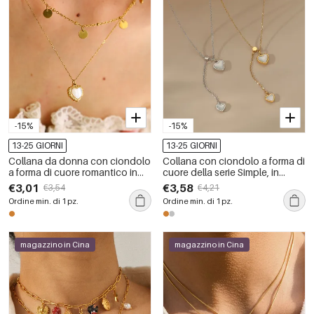
-15%
-15%
13-25 GIORNI
13-25 GIORNI
Collana da donna con ciondolo
Collana con ciondolo a forma di
a forma di cuore romantico in
cuore della serie Simple, in
acciaio inossidabile color oro
acciaio inossidabile
€3,01
€3,58
€3,54
€4,21
impermeabile.
impermeabile color oro, da
Ordine min. di 1 pz.
Ordine min. di 1 pz.
donna.
magazzino in Cina
magazzino in Cina