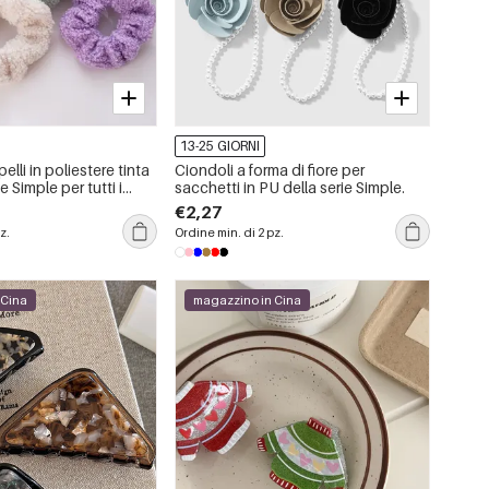
13-25 GIORNI
pelli in poliestere tinta
Ciondoli a forma di fiore per
e Simple per tutti i
sacchetti in PU della serie Simple.
€2,27
z.
Ordine min. di 2 pz.
 Cina
magazzino in Cina