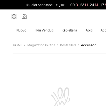
00
D
23
H
24
M
16
🎉 Saldi Accessori – €0,10!
Nuovo
I Più Venduti
Gioielleria
Abiti
Acc
HOME
/
Magazzino in Cina
/
Bestsellers
/
Accessori