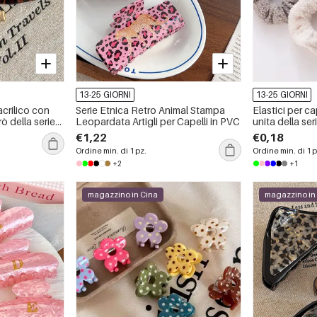
13-25 GIORNI
13-25 GIORNI
acrilico con
Serie Etnica Retro Animal Stampa
Elastici per ca
ò della serie
Leopardata Artigli per Capelli in PVC
unita della seri
giorni
€1,22
€0,18
Ordine min. di 1 pz.
Ordine min. di 1 p
+2
+1
magazzino in Cina
magazzino in