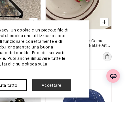
vacy. Un cookie è un piccolo file di
13-25 GIORNI
web.I cookie che utilizziamo sono
pelli triangolari in
Serie etnica Cuore carino Colore
di funzionare correttamente e di
tampa leopardata e
solido Cartone animato Natale Artigli
web.Per garantire una buona
olore, serie Simple.
per capelli in PVC
€0,99
so dei cookie. Puoi disiscriverti
z.
Ordine min. di 1 pz.
ie. Puoi anche rimuovere tutte le
 fai clic su
politica sulla
 Cina
magazzino in Cina
iuta tutto
Accettare