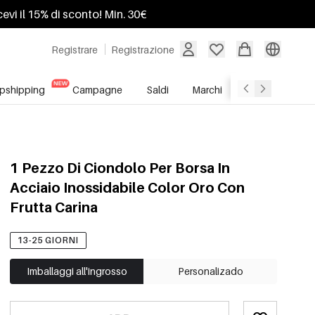
ricevi il 15% di sconto! Min. 30€
Registrare
Registrazione
pshipping
Campagne
Saldi
Marchi
Servizio All'In
1 Pezzo Di Ciondolo Per Borsa In
Acciaio Inossidabile Color Oro Con
Frutta Carina
13-25 GIORNI
Imballaggi all'ingrosso
Personalizado