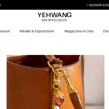
S
✨
Iscriviti e 
B2B WHOLESALER
essori
Imballo & Esposizione
Magazzino in Cina
Dro