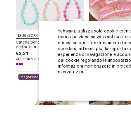
Yehwang utilizza solo cookie tecnici
13-25 GIORNI
13-25 GIORNI
testo che viene salvato sul tuo co
Catena per telefono in lega con
Serie semplice, lettera 
necessari per il funzionamento tecn
perline monocolore della serie
tinta unita, colore sfu
ricordare, ad esempio, le impostazi
Simple.
finte in acrilico unisex
€2,21
€0,84
esperienza di navigazione e acquisto
Ordine min. di 2 pz.
Ordine min. di 1 pz.
dai cookie regolando le impostazion
informazioni memorizzate in precede
riservatezza
.
magazzino in Cina
magazzino in Cina