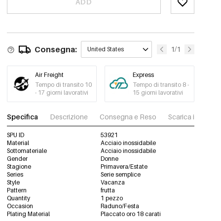
ADD
Consegna:
1/1
United States
Air Freight
Express
Tempo di transito 10
Tempo di transito 8 -
- 17 giorni lavorativi
15 giorni lavorativi
Specifica
Descrizione
Consegna e Reso
Scarica immagini
SPU ID
53921
Material
Acciaio inossidabile
Sottomateriale
Acciaio inossidabile
Gender
Donne
Stagione
Primavera/Estate
Series
Serie semplice
Style
Vacanza
Pattern
frutta
Quantity
1 pezzo
Occasion
Raduno/Festa
Plating Material
Placcato oro 18 carati