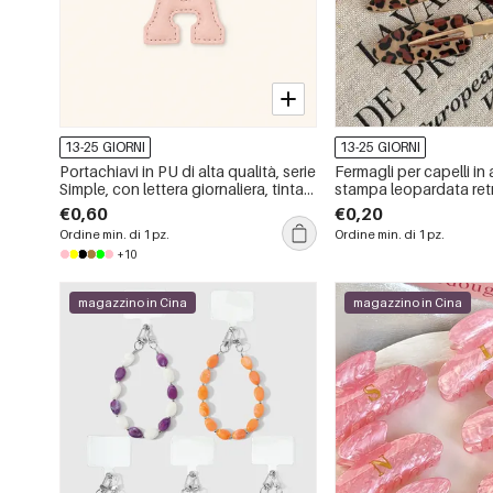
13-25 GIORNI
13-25 GIORNI
Portachiavi in PU di alta qualità, serie
Fermagli per capelli in 
Simple, con lettera giornaliera, tinta
stampa leopardata retr
unita, colore verde chiaro.
Simple
€0,60
€0,20
Ordine min. di 1 pz.
Ordine min. di 1 pz.
+10
magazzino in Cina
magazzino in Cina