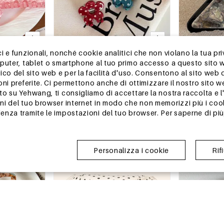
 e funzionali, nonché cookie analitici che non violano la tua pri
13-25 GIORNI
13-25 GIORNI
mputer, tablet o smartphone al tuo primo accesso a questo sito 
giornaliera,
Serie Semplice - Fermagli per capelli
Fermagli per ca
ico del sito web e per la facilità d'uso. Consentono al sito web 
mato, unghie
in acrilico a tinta unita con pois -
acetato con s
oni preferite. Ci permettono anche di ottimizzare il nostro sito 
Fiore quotidiano
sfumatura di c
€0,91
€1,90
 su Yehwang, ti consigliamo di accettare la nostra raccolta e l'u
Ordine min. di 1 pz.
Ordine min. di 1 p
i del tuo browser internet in modo che non memorizzi più i cook
+3
nza tramite le impostazioni del tuo browser. Per saperne di più,
magazzino in Cina
magazzino in
Personalizza i cookie
Rif