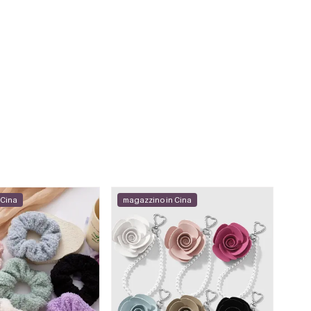
 Cina
magazzino in Cina