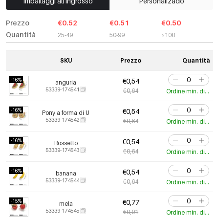
Imballaggi all'ingrosso
Personalizado
Prezzo
€0.52
€0.51
€0.50
Quantità
25-49
50-99
≥100
SKU
Prezzo
Quantità
-16%
€0,54
anguria
53339-174541
€0,64
Ordine min. di 5 pz.
-16%
€0,54
Pony a forma di U
53339-174542
€0,64
Ordine min. di 5 pz.
-16%
€0,54
Rossetto
53339-174543
€0,64
Ordine min. di 5 pz.
-16%
€0,54
banana
53339-174544
€0,64
Ordine min. di 5 pz.
-15%
€0,77
mela
53339-174545
€0,91
Ordine min. di 5 pz.