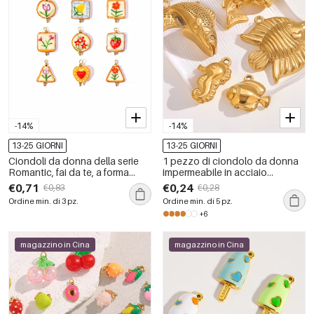
-14%
-14%
13-25 GIORNI
13-25 GIORNI
Ciondoli da donna della serie
1 pezzo di ciondolo da donna
Romantic, fai da te, a forma
impermeabile in acciaio
irregolare, in acciaio
inossidabile a forma di pesce fai
€0,71
€0,24
€0,83
€0,28
inossidabile, impermeabili, color
da te
Ordine min. di 3 pz.
Ordine min. di 5 pz.
oro, con frutta.
+6
magazzino in Cina
magazzino in Cina