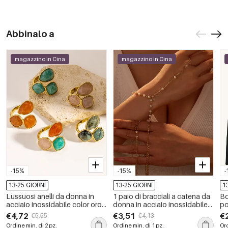
Abbinalo a
magazzino in Cina
magazzino in Cina
-15%
-15%
-
13-25 GIORNI
13-25 GIORNI
1
Lussuosi anelli da donna in
1 paio di bracciali a catena da
Bo
acciaio inossidabile color oro,
donna in acciaio inossidabile
po
dalla forma geometrica e dai
color oro, eleganti e semplici,
st
€4,72
€3,51
€
€5,55
€4,13
colori misti, impermeabili e con
impermeabili
Ordine min. di 2 pz.
Ordine min. di 1 pz.
Ord