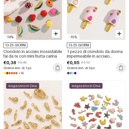
-16%
-15%
13-25 GIORNI
13-25 GIORNI
Ciondolo in acciaio inossidabile
1 pezzo di ciondolo da donna
fai da te con mini frutta carina
impermeabile in acciaio
inossidabile fai da te a forma di
€0,38
€0,95
€0,45
€1,12
gelato
Ordine min. di 1 pz.
Ordine min. di 3 pz.
+16
magazzino in Cina
magazzino in Cina