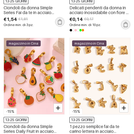
13-25 GIORNI
13-25 GIORNI
Ciondoli da donna Simple
Delicati pendenti da donna in
Series Fai da te in acciaio
acciaio inossidabile con fiore di
inossidabile, impermeabili, color
cristallo naturale e impermeabili
€1,54
€0,14
€1,81
€0,17
oro, con pietra naturale.
Ordine min. di 3 pz.
Ordine min. di 10 pz.
magazzino in Cina
magazzino in Cina
-15%
-15%
13-25 GIORNI
13-25 GIORNI
Ciondoli da donna Simple
1 pezzo semplice fai da te
Series Daily Fruit in acciaio
carino lettera in acciaio