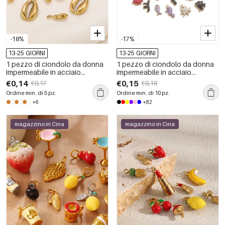
-18%
-17%
13-25 GIORNI
13-25 GIORNI
1 pezzo di ciondolo da donna
1 pezzo di ciondolo da donna
impermeabile in acciaio
impermeabile in acciaio
inossidabile con conchiglia fai
inossidabile con organismo
€0,14
€0,15
€0,17
€0,18
da te
marino fai da te
Ordine min. di 5 pz.
Ordine min. di 10 pz.
+6
+82
magazzino in Cina
magazzino in Cina