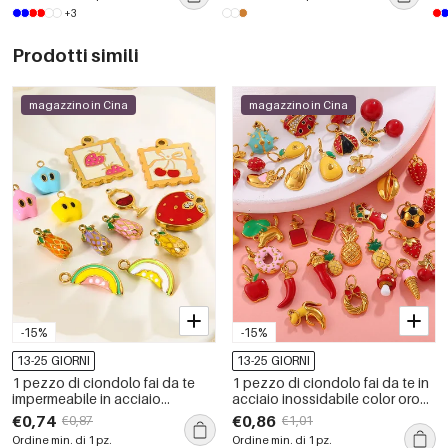
pietre preziose.
+3
Prodotti simili
magazzino in Cina
magazzino in Cina
-15%
-15%
13-25 GIORNI
13-25 GIORNI
1 pezzo di ciondolo fai da te
1 pezzo di ciondolo fai da te in
impermeabile in acciaio
acciaio inossidabile color oro
inossidabile a forma di frutta
impermeabile con frutta dolce
€0,74
€0,86
€0,87
€1,01
Ordine min. di 1 pz.
Ordine min. di 1 pz.