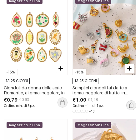
magazzino in Cina
magazzino in Cina
-15%
-15%
13-25 GIORNI
13-25 GIORNI
Ciondoli da donna della serie
Semplici ciondoli fai-da-te a
Romantic, a forma irregolare, in
forma irregolare di frutta, in
acciaio inossidabile,
acciaio inossidabile
€0,79
€1,09
€0,93
€1,28
impermeabili e color oro, con
impermeabile color oro con
Ordine min. di 3 pz.
Ordine min. di 1 pz.
motivo floreale fai da te.
strass.
+13
magazzino in Cina
magazzino in Cina