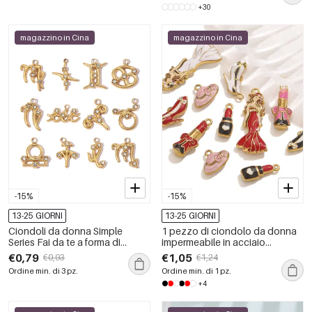
+30
magazzino in Cina
magazzino in Cina
-15%
-15%
13-25 GIORNI
13-25 GIORNI
Ciondoli da donna Simple
1 pezzo di ciondolo da donna
Series Fai da te a forma di
impermeabile in acciaio
costellazione, in acciaio
inossidabile fai da te
€0,79
€1,05
€0,93
€1,24
inossidabile impermeabile color
Ordine min. di 3 pz.
Ordine min. di 1 pz.
oro.
+4