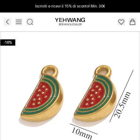
Iscriviti e ricevi il 15% di sconto! Min. 30€
B2B WHOLESALER
-16%