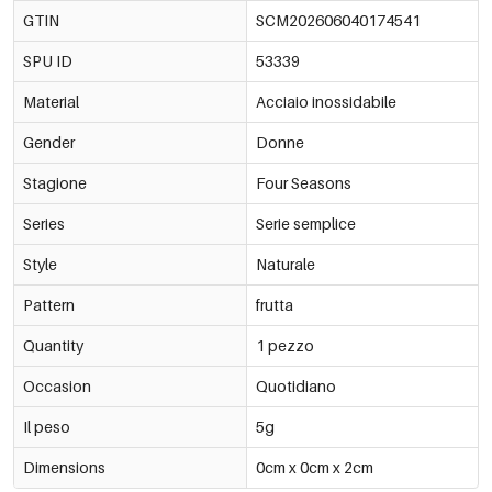
GTIN
SCM202606040174541
SPU ID
53339
Material
Acciaio inossidabile
Gender
Donne
Stagione
Four Seasons
Series
Serie semplice
Style
Naturale
Pattern
frutta
Quantity
1 pezzo
Occasion
Quotidiano
Il peso
5g
Dimensions
0cm x 0cm x 2cm