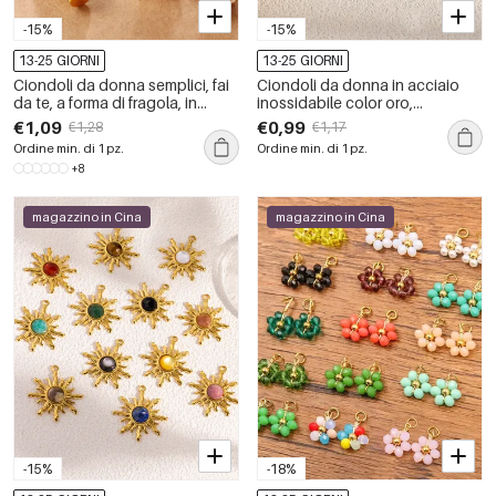
-15%
-15%
13-25 GIORNI
13-25 GIORNI
Ciondoli da donna semplici, fai
Ciondoli da donna in acciaio
da te, a forma di fragola, in
inossidabile color oro,
acciaio inossidabile
impermeabili e decorati con
€1,09
€0,99
€1,28
€1,17
impermeabile color oro.
frutta smaltata.
Ordine min. di 1 pz.
Ordine min. di 1 pz.
+8
magazzino in Cina
magazzino in Cina
-15%
-18%