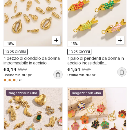
-18%
-15%
13-25 GIORNI
13-25 GIORNI
1 pezzo di ciondolo da donna
1 paio di pendenti da donna in
impermeabile in acciaio
acciaio inossidabile
inossidabile con conchiglia fai
impermeabile a forma di
€0,14
€1,54
€0,17
€1,81
da te
animaletto della serie semplice
Ordine min. di 5 pz.
Ordine min. di 3 pz.
+6
magazzino in Cina
magazzino in Cina