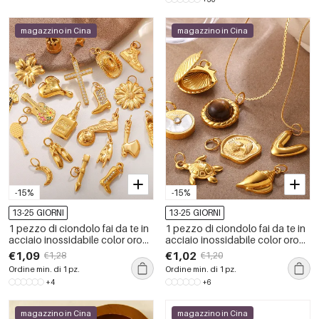
magazzino in Cina
magazzino in Cina
-15%
-15%
13-25 GIORNI
13-25 GIORNI
1 pezzo di ciondolo fai da te in
1 pezzo di ciondolo fai da te in
acciaio inossidabile color oro
acciaio inossidabile color oro
impermeabile
impermeabile
€1,09
€1,02
€1,28
€1,20
Ordine min. di 1 pz.
Ordine min. di 1 pz.
+4
+6
magazzino in Cina
magazzino in Cina