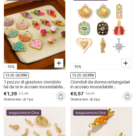
-15%
-15%
13-25 GIORNI
13-25 GIORNI
1 pezzo di grazioso ciondolo
Ciondoli da donna rettangolari
fai da te in acciaio inossidabile
in acciaio inossidabile
impermeabile color oro
impermeabile color oro, serie
€1,26
€0,57
€1,48
€0,67
Classic, fai da te, con animali dei
Ordine min. di 1 pz.
Ordine min. di 3 pz.
cartoni animati.
magazzino in Cina
magazzino in Cina