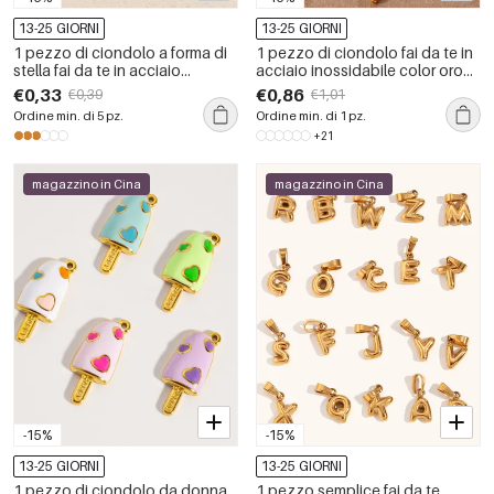
13-25 GIORNI
13-25 GIORNI
1 pezzo di ciondolo a forma di
1 pezzo di ciondolo fai da te in
stella fai da te in acciaio
acciaio inossidabile color oro
inossidabile impermeabile da
impermeabile
€0,33
€0,86
€0,39
€1,01
donna
Ordine min. di 5 pz.
Ordine min. di 1 pz.
+21
magazzino in Cina
magazzino in Cina
-15%
-15%
13-25 GIORNI
13-25 GIORNI
1 pezzo di ciondolo da donna
1 pezzo semplice fai da te