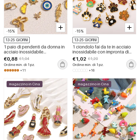
-15%
-15%
13-25 GIORNI
13-25 GIORNI
1 paio di pendenti da donna in
1 ciondolo fai da te in acciaio
acciaio inossidabile
inossidabile con impronta di
impermeabile a forma di
zampa di cane, impermeabile,
€0,88
€1,02
€1,04
€1,20
animaletto della serie semplice
color oro
Ordine min. di 1 pz.
Ordine min. di 1 pz.
+11
+16
magazzino in Cina
magazzino in Cina