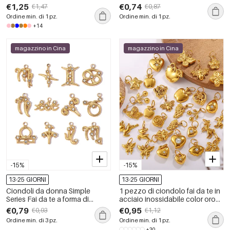
inossidabile a forma di animale
inossidabile a forma di frutta
€1,25
€0,74
€1,47
€0,87
carino
Ordine min. di 1 pz.
Ordine min. di 1 pz.
+14
magazzino in Cina
magazzino in Cina
-15%
-15%
13-25 GIORNI
13-25 GIORNI
Ciondoli da donna Simple
1 pezzo di ciondolo fai da te in
Series Fai da te a forma di
acciaio inossidabile color oro
costellazione, in acciaio
impermeabile
€0,79
€0,95
€0,93
€1,12
inossidabile impermeabile color
Ordine min. di 3 pz.
Ordine min. di 1 pz.
oro.
+30