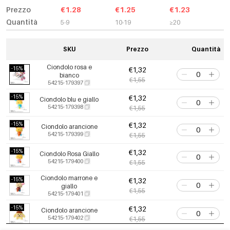
Prezzo
€1.28
€1.25
€1.23
Quantità
5-9
10-19
≥20
SKU
Prezzo
Quantità
Ciondolo rosa e
-15%
€1,32
bianco
€1,55
54215-179397
-15%
€1,32
Ciondolo blu e giallo
54215-179398
€1,55
-15%
€1,32
Ciondolo arancione
54215-179399
€1,55
-15%
€1,32
Ciondolo Rosa Giallo
54215-179400
€1,55
Ciondolo marrone e
-15%
€1,32
giallo
€1,55
54215-179401
-15%
€1,32
Ciondolo arancione
54215-179402
€1,55