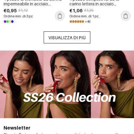
impermeabile in acciaio
carino lettera in acciaio
inossidabile fai da te a forma di
inossidabile impermeabile color
€0,95
€1,06
€1,12
€1,25
gelato
oro ciondolo da donna
Ordine min. di 3 pz.
Ordine min. di 1 pz.
+46
VISUALIZZA DI PIÙ
Newsletter