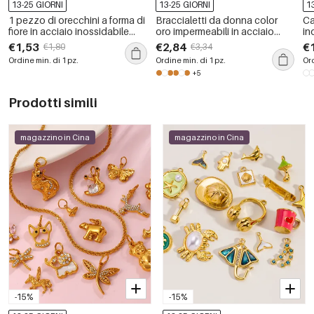
13-25 GIORNI
13-25 GIORNI
1
1 pezzo di orecchini a forma di
Braccialetti da donna color
Ca
fiore in acciaio inossidabile
oro impermeabili in acciaio
in
impermeabile color oro con
inossidabile dalla forma
po
€1,53
€2,84
€
€1,80
€3,34
zirconi
classica irregolare, 1 pezzo
or
Ordine min. di 1 pz.
Ordine min. di 1 pz.
Ord
+5
Prodotti simili
magazzino in Cina
magazzino in Cina
-15%
-15%