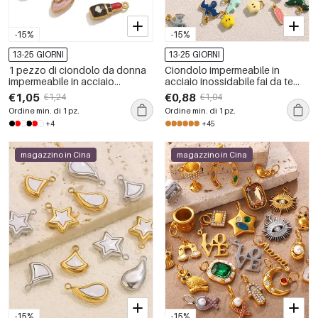
-15%
-15%
13-25 GIORNI
13-25 GIORNI
1 pezzo di ciondolo da donna
Ciondolo impermeabile in
impermeabile in acciaio
acciaio inossidabile fai da te
inossidabile fai da te
con simpatico mini animale
€1,05
€0,88
€1,24
€1,04
Ordine min. di 1 pz.
Ordine min. di 1 pz.
+4
+45
magazzino in Cina
magazzino in Cina
-15%
-15%