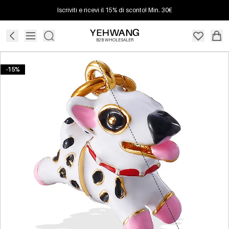
Iscriviti e ricevi il 15% di sconto! Min. 30€
B2B WHOLESALER
-15%