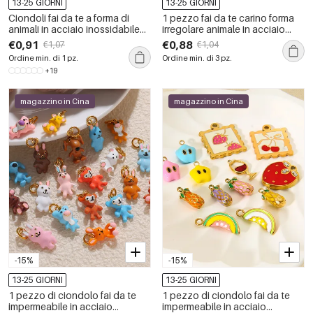
13-25 GIORNI
13-25 GIORNI
Ciondoli fai da te a forma di
1 pezzo fai da te carino forma
animali in acciaio inossidabile
irregolare animale in acciaio
impermeabile color oro.
inossidabile impermeabile
€0,91
€0,88
€1,07
€1,04
ciondolo da donna
Ordine min. di 1 pz.
Ordine min. di 3 pz.
+19
magazzino in Cina
magazzino in Cina
-15%
-15%
13-25 GIORNI
13-25 GIORNI
1 pezzo di ciondolo fai da te
1 pezzo di ciondolo fai da te
impermeabile in acciaio
impermeabile in acciaio