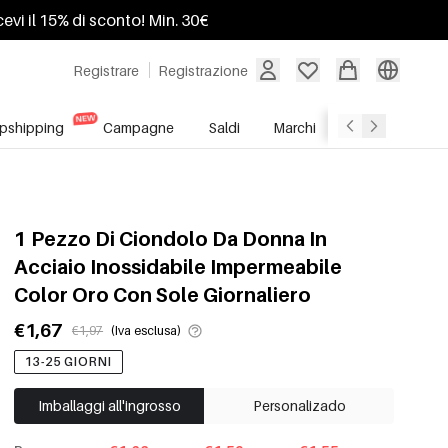
ricevi il 15% di sconto! Min. 30€
Registrare
Registrazione
pshipping
Campagne
Saldi
Marchi
Servizio All'In
1 Pezzo Di Ciondolo Da Donna In
Acciaio Inossidabile Impermeabile
Color Oro Con Sole Giornaliero
€1,67
€1,97
(Iva esclusa)
13-25 GIORNI
Imballaggi all'ingrosso
Personalizado