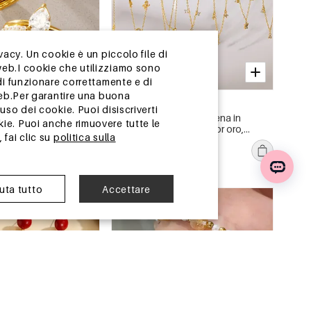
vacy. Un cookie è un piccolo file di
web.I cookie che utilizziamo sono
di funzionare correttamente e di
-15%
web.Per garantire una buona
13-25 GIORNI
so dei cookie. Puoi disiscriverti
i da donna in acciaio
Collana da donna a catena in
ie. Puoi anche rimuovere tutte le
olor oro, a forma
acciaio inossidabile color oro,
 fai clic su
politica sulla
rmeabili, con strass e
modello Simple Series con forma
€2,27
€2,67
geometrica a goccia, impermeabile.
z.
Ordine min. di 1 pz.
iuta tutto
Accettare
 Cina
magazzino in Cina