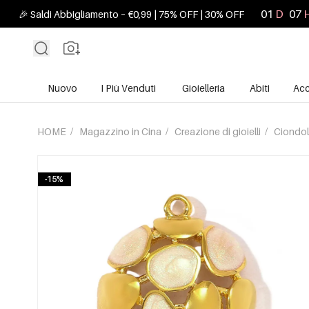
01
D
07
🎉 Saldi Abbigliamento – €0,99 | 75% OFF | 30% OFF
Nuovo
I Più Venduti
Gioielleria
Abiti
Acc
HOME
/
Magazzino in Cina
/
Creazione di gioielli
/
Ciondol
-15%