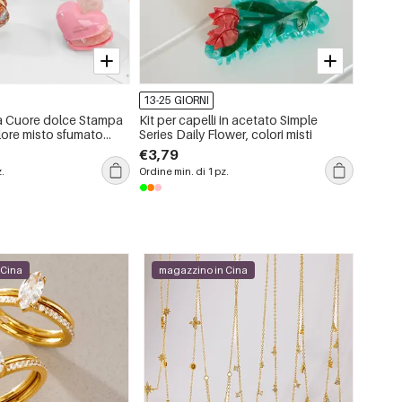
13-25 GIORNI
13-25 
ca Cuore dolce Stampa
Kit per capelli in acetato Simple
Serie 
lore misto sfumato
Series Daily Flower, colori misti
natura
lli in acetato
Colore 
€3,79
€3,23
z.
Ordine min. di 1 pz.
Ordine m
 Cina
magazzino in Cina