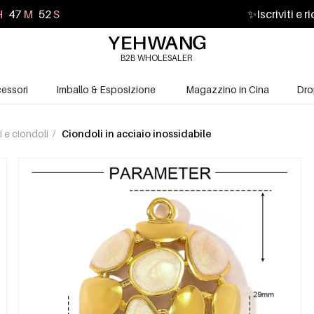
H
47
M
50
S
✨
Iscriviti e 
B2B WHOLESALER
essori
Imballo & Esposizione
Magazzino in Cina
Dro
i e ciondoli
/
Ciondoli in acciaio inossidabile