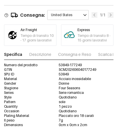
€1,15
Ordine min. di 3 pz.
-15%
€1,09
Consegna:
1/1
United States
53849-177257
€1,28
Ordine min. di 3 pz.
Air Freight
Express
-15%
€1,09
53849-177258
Tempo di transito 10
Tempo di transito 8 -
€1,28
Ordine min. di 3 pz.
- 17 giorni lavorativi
15 giorni lavorativi
-15%
€1,09
53849-177259
Specifica
Descrizione
Consegna e Reso
Scarica immagini
€1,28
Ordine min. di 3 pz.
Numero del prodotto
53849-177249
-15%
€1,09
GTIN
53849-177260
SCM202606040177249
€1,28
Ordine min. di 3 pz.
SPU ID
53849
Material
Acciaio inossidabile
Gender
Donne
Stagione
Four Seasons
Series
Serie romantica
Style
Quotidiano
Pattern
sole
Quantity
1 pezzo
Occasion
Quotidiano
Plating Material
Placcato oro 18 carati
Il peso
7g
Dimensions
0cm x 0cm x 2cm