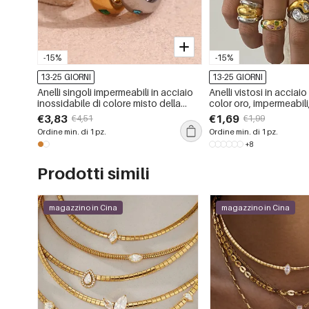
-15%
-15%
13-25 GIORNI
13-25 GIORNI
Anelli singoli impermeabili in acciaio
Anelli vistosi in acciai
inossidabile di colore misto della
color oro, impermeabili
serie quotidiana di lusso
irregolare e dallo stile 
€3,83
€1,69
€4,51
€1,99
Ordine min. di 1 pz.
Ordine min. di 1 pz.
+8
Prodotti simili
magazzino in Cina
magazzino in Cina