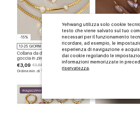
Yehwang utilizza solo cookie tecnici
testo che viene salvato sul tuo co
necessari per il funzionamento tecn
-15%
-15%
ricordare, ad esempio, le impostazi
13-25 GIORNI
13-25 GIORNI
esperienza di navigazione e acquisto
Collana da donna con ciondolo a
Collana con pendente
dai cookie regolando le impostazion
goccia in zircone, impermeabile, in
acciaio inossidabile co
informazioni memorizzate in precede
acciaio inossidabile color oro.
impermeabile, con zirc
€3,09
€2,99
€3,64
€3,52
geometrica semplice.
riservatezza
.
Ordine min. di 1 pz.
Ordine min. di 1 pz.
magazzino in Cina
magazzino in Cina