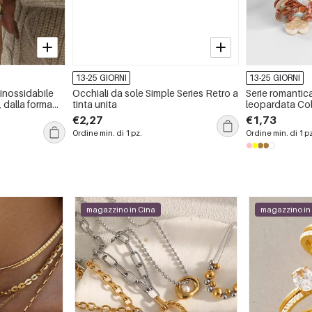
13-25 GIORNI
13-25 GIORNI
o inossidabile
Occhiali da sole Simple Series Retro a
Serie romanti
, dalla forma
tinta unita
leopardata Co
punk.
Artigli per cape
€2,27
€1,73
Ordine min. di 1 pz.
Ordine min. di 1 p
magazzino in Cina
magazzino in