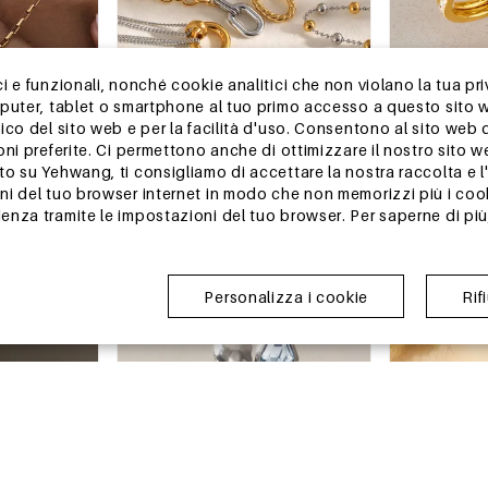
 e funzionali, nonché cookie analitici che non violano la tua pri
mputer, tablet o smartphone al tuo primo accesso a questo sito 
ico del sito web e per la facilità d'uso. Consentono al sito web 
-15%
-15%
oni preferite. Ci permettono anche di ottimizzare il nostro sito 
13-25 GIORNI
13-25 GIORNI
 su Yehwang, ti consigliamo di accettare la nostra raccolta e l'u
 da donna in
Collana da donna semplice con
Lussuosi anell
i del tuo browser internet in modo che non memorizzi più i cook
lor oro,
perline, colori oro e argento misti, in
inossidabile c
nza tramite le impostazioni del tuo browser. Per saperne di più,
oni e forma
acciaio inossidabile, impermeabile.
ellittica, impe
€1,79
€1,79
€2,10
€2,11
zirconi.
Ordine min. di 1 pz.
Ordine min. di 1 p
Personalizza i cookie
Rif
magazzino in Cina
magazzino in