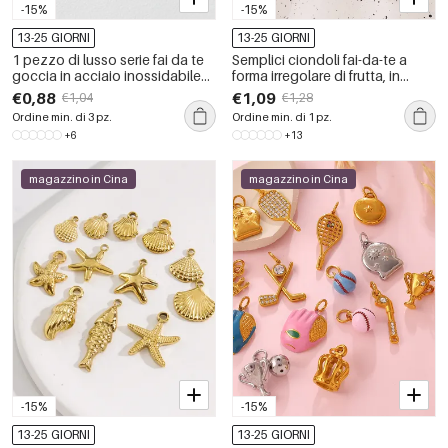
-15%
-15%
13-25 GIORNI
13-25 GIORNI
1 pezzo di lusso serie fai da te
Semplici ciondoli fai-da-te a
goccia in acciaio inossidabile
forma irregolare di frutta, in
impermeabile color oro ciondoli
acciaio inossidabile
€0,88
€1,09
€1,04
€1,28
da donna
impermeabile color oro con
Ordine min. di 3 pz.
Ordine min. di 1 pz.
strass.
+6
+13
magazzino in Cina
magazzino in Cina
-15%
-15%
13-25 GIORNI
13-25 GIORNI