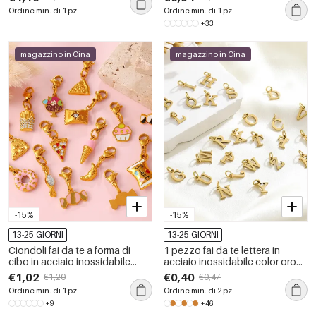
impermeabile color oro
inossidabile impermeabile color
Ordine min. di 1 pz.
Ordine min. di 1 pz.
oro da donna
+33
magazzino in Cina
magazzino in Cina
-15%
-15%
13-25 GIORNI
13-25 GIORNI
Ciondoli fai da te a forma di
1 pezzo fai da te lettera in
cibo in acciaio inossidabile
acciaio inossidabile color oro
impermeabile color oro con
ciondolo da donna
€1,02
€0,40
€1,20
€0,47
strass.
Ordine min. di 1 pz.
Ordine min. di 2 pz.
+9
+46