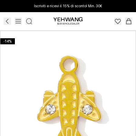
Iscriviti e ricevi il 15% di sconto! Min. 30€
B2B WHOLESALER
-14%