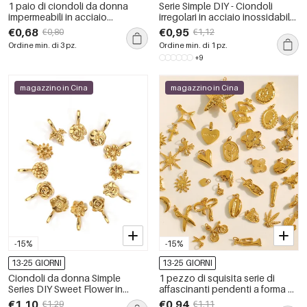
1 paio di ciondoli da donna
Serie Simple DIY - Ciondoli
impermeabili in acciaio
irregolari in acciaio inossidabile
inossidabile a forma di tartaruga
impermeabile color oro con
€0,68
€0,95
€0,80
€1,12
classica della serie Simple
strass
Ordine min. di 3 pz.
Ordine min. di 1 pz.
+9
magazzino in Cina
magazzino in Cina
-15%
-15%
13-25 GIORNI
13-25 GIORNI
Ciondoli da donna Simple
1 pezzo di squisita serie di
Series DIY Sweet Flower in
affascinanti pendenti a forma di
acciaio inossidabile
conchiglia fai da te in acciaio
€1,10
€0,94
€1,29
€1,11