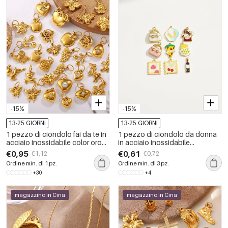
-15%
-15%
13-25 GIORNI
13-25 GIORNI
1 pezzo di ciondolo fai da te in
1 pezzo di ciondolo da donna
acciaio inossidabile color oro
in acciaio inossidabile
impermeabile
impermeabile color oro con
€0,95
€0,61
€1,12
€0,72
motivo alimentare semplice
Ordine min. di 1 pz.
Ordine min. di 3 pz.
+30
+4
magazzino in Cina
magazzino in Cina