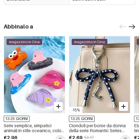
Abbinalo a
magazzino in Cina
magazzino in Cina
-15%
13-25 GIORNI
13-25 GIORNI
1
Serie semplice, simpatici
Ciondoli per borse da donna
El
animali in stile oceanico, colori
della serie Romantic Series
ti
misti, conchiglie, acetato,
Sweet Letter Bow Knot in rame
Da
€2,96
€2,69
€
€3,17