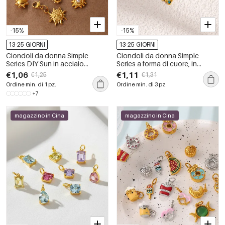
-15%
-15%
13-25 GIORNI
13-25 GIORNI
Ciondoli da donna Simple
Ciondoli da donna Simple
Series DIY Sun in acciaio
Series a forma di cuore, in
inossidabile impermeabile color
acciaio inossidabile
€1,06
€1,11
€1,25
€1,31
oro
impermeabile, colore oro.
Ordine min. di 1 pz.
Ordine min. di 3 pz.
+7
magazzino in Cina
magazzino in Cina