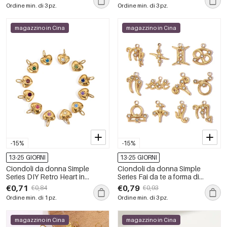
oro, con pietra naturale.
impermeabili, colore oro.
Ordine min. di 3 pz.
Ordine min. di 3 pz.
magazzino in Cina
magazzino in Cina
-15%
-15%
13-25 GIORNI
13-25 GIORNI
Ciondoli da donna Simple
Ciondoli da donna Simple
Series DIY Retro Heart in
Series Fai da te a forma di
acciaio inossidabile
costellazione, in acciaio
€0,71
€0,79
€0,84
€0,93
impermeabile color oro
inossidabile impermeabile color
Ordine min. di 1 pz.
Ordine min. di 3 pz.
oro.
magazzino in Cina
magazzino in Cina