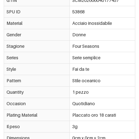
GTIN
SCM202606040177457
SPU ID
53868
Material
Acciaio inossidabile
Gender
Donne
Stagione
Four Seasons
Series
Serie semplice
Style
Fai da te
Pattern
Stile oceanico
Quantity
1 pezzo
Occasion
Quotidiano
Plating Material
Placcato oro 18 carati
Il peso
3g
Dimensions
0cm x 0cm x 2cm