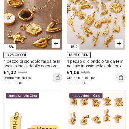
-15%
-15%
13-25 GIORNI
13-25 GIORNI
1 pezzo di ciondolo fai da te in
1 pezzo di ciondolo fai da te in
acciaio inossidabile color oro
acciaio inossidabile color oro
impermeabile
impermeabile
€1,02
€1,09
€1,20
€1,28
Ordine min. di 1 pz.
Ordine min. di 1 pz.
+6
+4
magazzino in Cina
magazzino in Cina