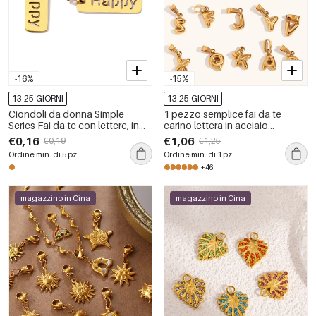
-16%
-15%
13-25 GIORNI
13-25 GIORNI
Ciondoli da donna Simple
1 pezzo semplice fai da te
Series Fai da te con lettere, in
carino lettera in acciaio
acciaio inossidabile
inossidabile impermeabile color
€0,16
€1,06
€0,19
€1,25
impermeabile color oro.
oro ciondolo da donna
Ordine min. di 5 pz.
Ordine min. di 1 pz.
+46
magazzino in Cina
magazzino in Cina