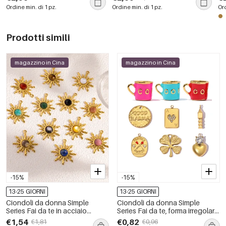
unghie per capelli
Ordine min. di 1 pz.
Ordine min. di 1 pz.
Ord
Prodotti simili
magazzino in Cina
magazzino in Cina
-15%
-15%
13-25 GIORNI
13-25 GIORNI
Ciondoli da donna Simple
Ciondoli da donna Simple
Series Fai da te in acciaio
Series Fai da te, forma irregolare,
inossidabile, impermeabili, color
in acciaio inossidabile,
€1,54
€0,82
€1,81
€0,96