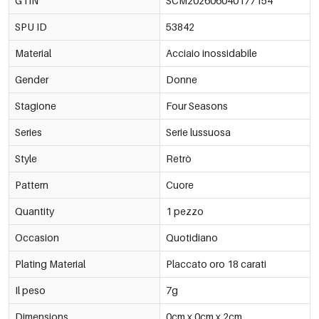
GTIN
SCM202606040177154
€1,20
Ordine min. di 3 pz.
SPU ID
53842
-15%
€1,02
53842-177167
€1,20
Ordine min. di 3 pz.
Material
Acciaio inossidabile
Gender
Donne
Stagione
Four Seasons
Series
Serie lussuosa
Style
Retrò
Pattern
Cuore
Quantity
1 pezzo
Occasion
Quotidiano
Plating Material
Placcato oro 18 carati
Il peso
7g
Dimensions
0cm x 0cm x 2cm