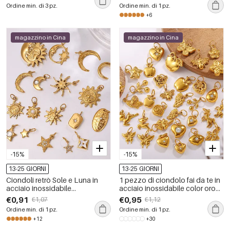
Ordine min. di 3 pz.
Ordine min. di 1 pz.
+6
magazzino in Cina
magazzino in Cina
-15%
-15%
13-25 GIORNI
13-25 GIORNI
Ciondoli retrò Sole e Luna in
1 pezzo di ciondolo fai da te in
acciaio inossidabile
acciaio inossidabile color oro
impermeabili color oro
impermeabile
€0,91
€0,95
€1,07
€1,12
Ordine min. di 1 pz.
Ordine min. di 1 pz.
+12
+30