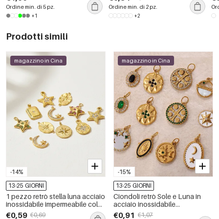
abbinato, 1 pezzo
de
Ordine min. di 5 pz.
Ordine min. di 2 pz.
Ord
+1
+2
Prodotti simili
magazzino in Cina
magazzino in Cina
-14%
-15%
13-25 GIORNI
13-25 GIORNI
1 pezzo retrò stella luna acciaio
Ciondoli retrò Sole e Luna in
inossidabile impermeabile color
acciaio inossidabile
oro ciondolo da donna
impermeabili color oro
€0,59
€0,91
€0,69
€1,07