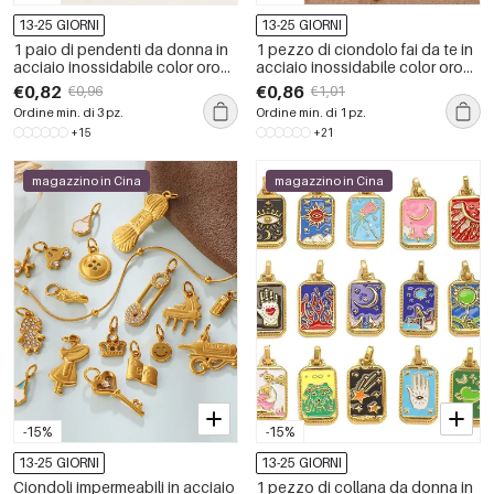
13-25 GIORNI
13-25 GIORNI
1 paio di pendenti da donna in
1 pezzo di ciondolo fai da te in
acciaio inossidabile color oro
acciaio inossidabile color oro
con motivo geometrico retrò,
impermeabile
€0,82
€0,86
€0,96
€1,01
serie semplice
Ordine min. di 3 pz.
Ordine min. di 1 pz.
+15
+21
magazzino in Cina
magazzino in Cina
-15%
-15%
13-25 GIORNI
13-25 GIORNI
Ciondoli impermeabili in acciaio
1 pezzo di collana da donna in