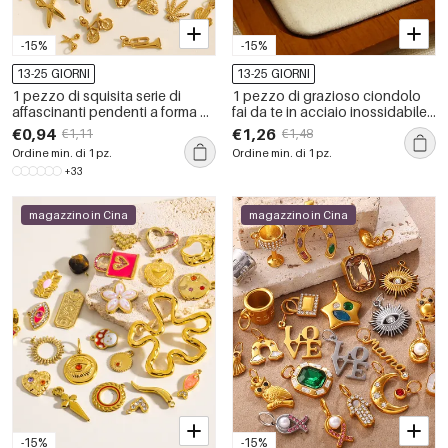
-15%
-15%
13-25 GIORNI
13-25 GIORNI
1 pezzo di squisita serie di
1 pezzo di grazioso ciondolo
affascinanti pendenti a forma di
fai da te in acciaio inossidabile
conchiglia fai da te in acciaio
impermeabile color oro
€0,94
€1,26
€1,11
€1,48
inossidabile impermeabile color
Ordine min. di 1 pz.
Ordine min. di 1 pz.
oro da donna
+33
magazzino in Cina
magazzino in Cina
-15%
-15%