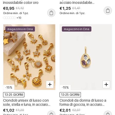
inossidabile color oro
acciaio inossidabile
impermeabile color oro con
€0,95
€1,25
€1,12
€1,47
goccia di sole, elegante e
Ordine min. di 1 pz.
Ordine min. di 1 pz.
romantica serie
+10
magazzino in Cina
magazzino in Cina
-15%
-15%
13-25 GIORNI
13-25 GIORNI
Ciondoli unisex di lusso con
Ciondoli da donna di lusso a
sole, stella e luna, in acciaio
forma di goccia, in acciaio
inossidabile impermeabile color
inossidabile impermeabile color
€1,02
€2,01
€1,20
€2,37
oro con strass.
oro, della serie fai-da-te.