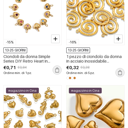
-15%
-16%
13-25 GIORNI
13-25 GIORNI
Ciondoli da donna Simple
1 pezzo di ciondolo da donna
Series DIY Retro Heart in
in acciaio inossidabile
acciaio inossidabile
impermeabile color oro a forma
€0,71
€0,32
€0,84
€0,38
impermeabile color oro
di vortice moderno della serie
Ordine min. di 1 pz.
Ordine min. di 5 pz.
Lustrous
magazzino in Cina
magazzino in Cina