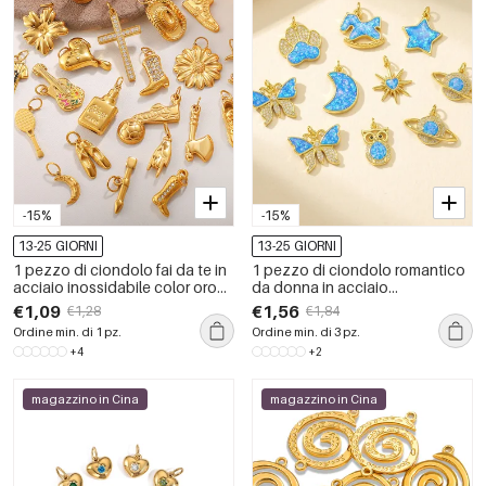
-15%
-15%
13-25 GIORNI
13-25 GIORNI
1 pezzo di ciondolo fai da te in
1 pezzo di ciondolo romantico
acciaio inossidabile color oro
da donna in acciaio
impermeabile
inossidabile con luna opale
€1,09
€1,56
€1,28
€1,84
color oro impermeabile
Ordine min. di 1 pz.
Ordine min. di 3 pz.
+4
+2
magazzino in Cina
magazzino in Cina