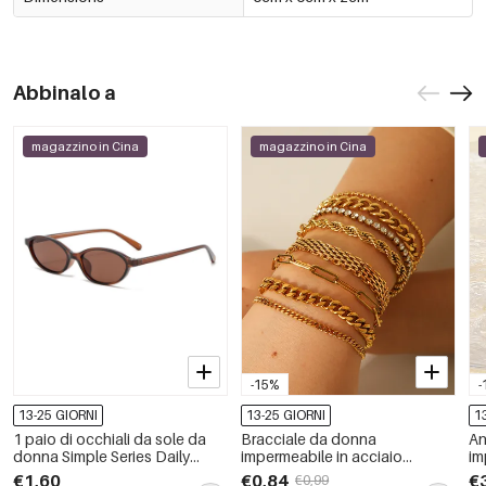
Abbinalo a
magazzino in Cina
magazzino in Cina
-15%
-
13-25 GIORNI
13-25 GIORNI
1
1 paio di occhiali da sole da
Bracciale da donna
An
donna Simple Series Daily
impermeabile in acciaio
im
Tinta Unita in policarbonato
inossidabile color oro
in
€1,60
€0,84
€
€0,99