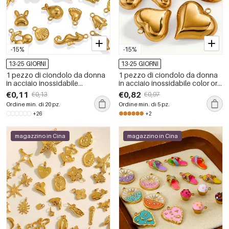
-15%
-15%
13-25 GIORNI
13-25 GIORNI
1 pezzo di ciondolo da donna
1 pezzo di ciondolo da donna
in acciaio inossidabile
in acciaio inossidabile color oro
impermeabile color oro con
impermeabile a forma di cuore
€0,11
€0,82
€0,13
€0,97
conchiglia casual della serie
dolce della serie romantica
Ordine min. di 20 pz.
Ordine min. di 5 pz.
romantica
+26
+2
magazzino in Cina
magazzino in Cina