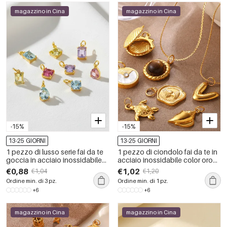
magazzino in Cina
magazzino in Cina
-15%
-15%
13-25 GIORNI
13-25 GIORNI
1 pezzo di lusso serie fai da te
1 pezzo di ciondolo fai da te in
goccia in acciaio inossidabile
acciaio inossidabile color oro
impermeabile color oro ciondoli
impermeabile
€0,88
€1,02
€1,04
€1,20
da donna
Ordine min. di 3 pz.
Ordine min. di 1 pz.
+6
+6
magazzino in Cina
magazzino in Cina