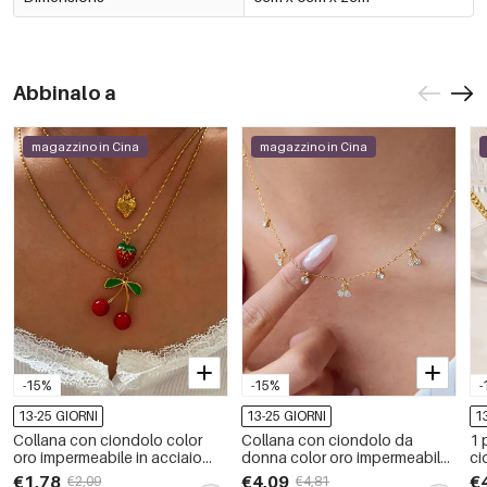
Abbinalo a
magazzino in Cina
magazzino in Cina
-15%
-15%
-
13-25 GIORNI
13-25 GIORNI
1
Collana con ciondolo color
Collana con ciondolo da
1 
oro impermeabile in acciaio
donna color oro impermeabile
ci
inossidabile con 1 pezzo di
in acciaio inossidabile con
in
€1,78
€4,09
€
€2,09
€4,81