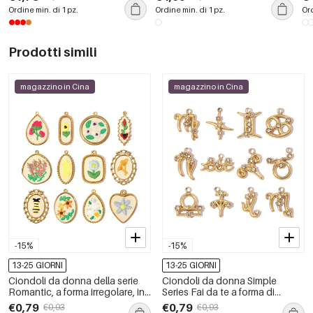
frutta
ciliegia, serie romantica, 1
co
Ordine min. di 1 pz.
Ordine min. di 1 pz.
Ord
pezzo
e 
Prodotti simili
magazzino in Cina
magazzino in Cina
-15%
-15%
13-25 GIORNI
13-25 GIORNI
Ciondoli da donna della serie
Ciondoli da donna Simple
Romantic, a forma irregolare, in
Series Fai da te a forma di
acciaio inossidabile,
costellazione, in acciaio
€0,79
€0,79
€0,93
€0,93