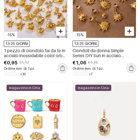
-15%
-15%
13-25 GIORNI
13-25 GIORNI
1 pezzo di ciondolo fai da te in
Ciondoli da donna Simple
acciaio inossidabile color oro
Series DIY Sun in acciaio
impermeabile
inossidabile impermeabile color
€0,95
€1,06
€1,12
€1,25
oro
Ordine min. di 1 pz.
Ordine min. di 1 pz.
+30
+7
magazzino in Cina
magazzino in Cina