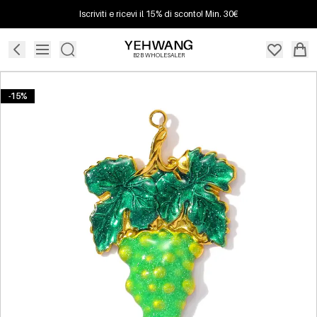
Iscriviti e ricevi il 15% di sconto! Min. 30€
B2B WHOLESALER
-15%