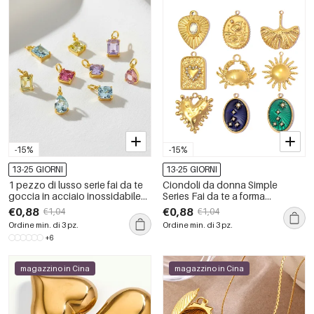
-15%
-15%
13-25 GIORNI
13-25 GIORNI
1 pezzo di lusso serie fai da te
Ciondoli da donna Simple
goccia in acciaio inossidabile
Series Fai da te a forma
impermeabile color oro ciondoli
irregolare a cuore in acciaio
€0,88
€0,88
€1,04
€1,04
da donna
inossidabile, impermeabili,
Ordine min. di 3 pz.
Ordine min. di 3 pz.
colore oro.
+6
magazzino in Cina
magazzino in Cina