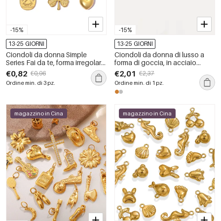
-15%
-15%
13-25 GIORNI
13-25 GIORNI
Ciondoli da donna Simple
Ciondoli da donna di lusso a
Series Fai da te, forma irregolare,
forma di goccia, in acciaio
in acciaio inossidabile,
inossidabile impermeabile color
€0,82
€2,01
€0,96
€2,37
impermeabili, colore oro.
oro, della serie fai-da-te.
Ordine min. di 3 pz.
Ordine min. di 1 pz.
magazzino in Cina
magazzino in Cina