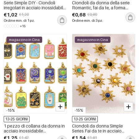
Serie Simple DIY - Ciondoli
Ciondoli da donna della serie
irregolari in acciaio inossidabile
Romantic, fai da te, a forma
impermeabile color oro con
irregolare, in acciaio
€1,02
€0,68
€1,20
€0,80
strass
inossidabile, impermeabili, color
Ordine min. di 1 pz.
Ordine min. di 3 pz.
oro, con motivo a ciliegia.
+15
magazzino in Cina
magazzino in Cina
-15%
-15%
13-25 GIORNI
13-25 GIORNI
1 pezzo di collana da donna in
Ciondoli da donna Simple
acciaio inossidabile
Series Fai da te in acciaio
impermeabile color oro con
inossidabile, impermeabili, color
€1,25
€1,54
€1,47
€1,81