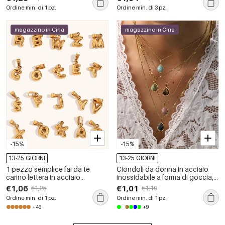
goccia di sole, elegante e
oro, con pietra naturale.
Ordine min. di 1 pz.
Ordine min. di 3 pz.
romantica serie
magazzino in Cina
magazzino in Cina
-15%
-15%
13-25 GIORNI
13-25 GIORNI
1 pezzo semplice fai da te
Ciondoli da donna in acciaio
carino lettera in acciaio
inossidabile a forma di goccia,
inossidabile impermeabile color
impermeabili, color oro, con
€1,06
€1,01
€1,25
€1,19
oro ciondolo da donna
pietra naturale
Ordine min. di 1 pz.
Ordine min. di 1 pz.
+46
+9