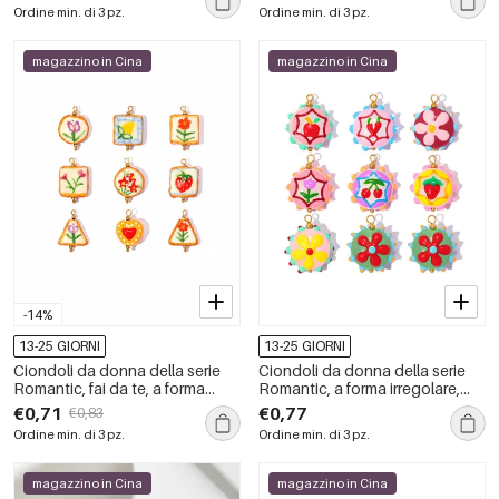
impermeabili e color oro, con
inossidabile impermeabile color
Ordine min. di 3 pz.
Ordine min. di 3 pz.
motivo floreale fai da te.
oro.
magazzino in Cina
magazzino in Cina
-14%
13-25 GIORNI
13-25 GIORNI
Ciondoli da donna della serie
Ciondoli da donna della serie
Romantic, fai da te, a forma
Romantic, a forma irregolare,
irregolare, in acciaio
con smalto color oro, a tema
€0,71
€0,77
€0,83
inossidabile, impermeabili, color
floreale fai da te.
Ordine min. di 3 pz.
Ordine min. di 3 pz.
oro, con frutta.
magazzino in Cina
magazzino in Cina