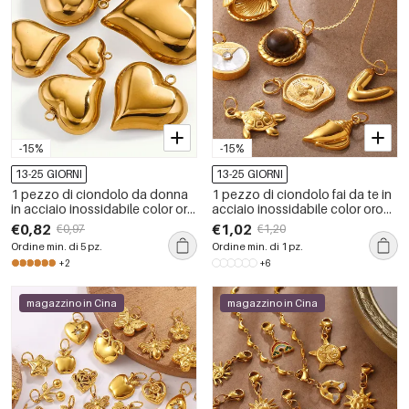
-15%
-15%
13-25 GIORNI
13-25 GIORNI
1 pezzo di ciondolo da donna
1 pezzo di ciondolo fai da te in
in acciaio inossidabile color oro
acciaio inossidabile color oro
impermeabile a forma di cuore
impermeabile
€0,82
€1,02
€0,97
€1,20
dolce della serie romantica
Ordine min. di 5 pz.
Ordine min. di 1 pz.
+2
+6
magazzino in Cina
magazzino in Cina