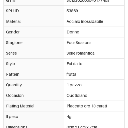
GTIN
SCM202606040177469
€0,85
Ordine min. di 3 pz.
SPU ID
53869
-16%
€0,65
53869-177482
€0,77
Ordine min. di 3 pz.
Material
Acciaio inossidabile
Gender
-15%
Donne
€0,95
53869-177483
€1,12
Ordine min. di 3 pz.
Stagione
Four Seasons
Series
Serie romantica
Style
Fai da te
Pattern
frutta
Quantity
1 pezzo
Occasion
Quotidiano
Plating Material
Placcato oro 18 carati
Il peso
4g
Dimensions
0cm x 0cm x 2cm