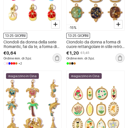
-15%
13-25 GIORNI
13-25 GIORNI
Ciondoli da donna della serie
Ciondolo da donna a forma di
Romantic, fai da te, a forma di
cuore rettangolare in stile retrò,
cuore irregolare, color rame e
impermeabile, color oro, con
€0,64
€1,20
€1,41
oro.
pietra naturale e perla artificiale.
Ordine min. di 3 pz.
Ordine min. di 3 pz.
+2
magazzino in Cina
magazzino in Cina