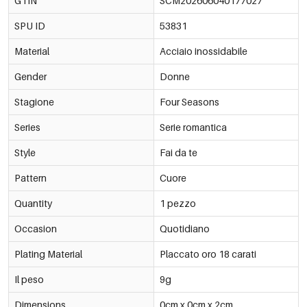
GTIN
SCM202606040177027
SPU ID
53831
Material
Acciaio inossidabile
Gender
Donne
Stagione
Four Seasons
Series
Serie romantica
Style
Fai da te
Pattern
Cuore
Quantity
1 pezzo
Occasion
Quotidiano
Plating Material
Placcato oro 18 carati
Il peso
9g
Dimensions
0cm x 0cm x 2cm