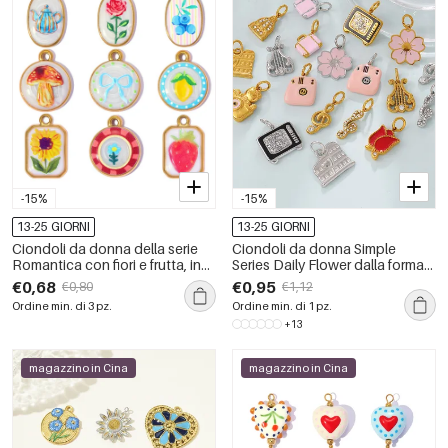
-15%
-15%
13-25 GIORNI
13-25 GIORNI
Ciondoli da donna della serie
Ciondoli da donna Simple
Romantica con fiori e frutta, in
Series Daily Flower dalla forma
acciaio inossidabile
irregolare, in acciaio
€0,68
€0,95
€0,80
€1,12
impermeabile color oro.
inossidabile impermeabile color
Ordine min. di 3 pz.
Ordine min. di 1 pz.
oro con strass.
+13
magazzino in Cina
magazzino in Cina