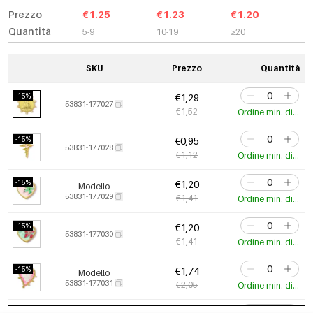
Prezzo
€1.25
€1.23
€1.20
Quantità
5-9
10-19
≥20
SKU
Prezzo
Quantità
-15%
€1,29
53831-177027
€1,52
Ordine min. di 3 pz.
-15%
€0,95
53831-177028
€1,12
Ordine min. di 3 pz.
-15%
€1,20
Modello
53831-177029
€1,41
Ordine min. di 3 pz.
-15%
€1,20
53831-177030
€1,41
Ordine min. di 3 pz.
-15%
€1,74
Modello
53831-177031
€2,05
Ordine min. di 3 pz.
-15%