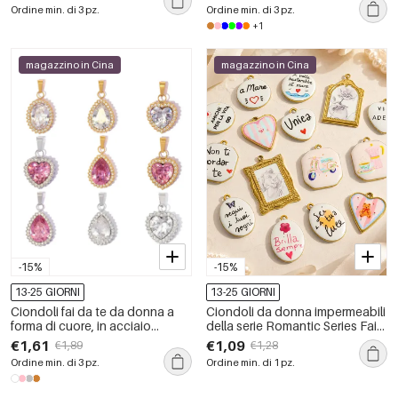
impermeabile color oro.
impermeabili, colore oro.
Ordine min. di 3 pz.
Ordine min. di 3 pz.
+1
magazzino in Cina
magazzino in Cina
-15%
-15%
13-25 GIORNI
13-25 GIORNI
Ciondoli fai da te da donna a
Ciondoli da donna impermeabili
forma di cuore, in acciaio
della serie Romantic Series Fai
inossidabile impermeabile color
da te con lettere, cuori,
€1,61
€1,09
€1,89
€1,28
oro con strass e zirconi, della
rettangolari ed ellittici in acciaio
Ordine min. di 3 pz.
Ordine min. di 1 pz.
serie Luxury Series.
inossidabile.