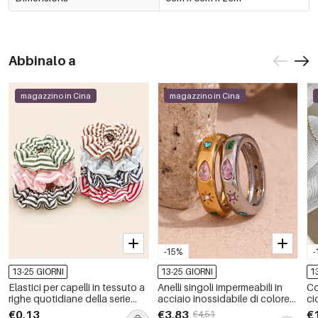
Abbinalo a
magazzino in Cina
magazzino in Cina
-15%
-
13-25 GIORNI
13-25 GIORNI
1
Elastici per capelli in tessuto a
Anelli singoli impermeabili in
Co
righe quotidiane della serie
acciaio inossidabile di colore
ci
Simple
misto della serie quotidiana di
go
€0,13
€3,83
€
€4,51