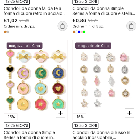
13-25 GIORNI
13-25 GIORNI
Ciondoli da donna fai da te a
Ciondoli da donna Simple
forma di cuore retrò in acciaio
Series a forma di cuore e stella
inossidabile color oro
in acciaio inossidabile,
€1,02
€0,86
€1,20
€1,01
impermeabile con strass
impermeabili, color oro, con
Ordine min. di 3 pz.
Ordine min. di 3 pz.
strass.
magazzino in Cina
magazzino in Cina
-15%
-15%
13-25 GIORNI
13-25 GIORNI
Ciondoli da donna Simple
Ciondoli da donna di lusso in
Series a forma di cuore in
acciaio inossidabile,