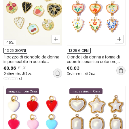
-15%
13-25 GIORNI
13-25 GIORNI
1 pezzo di ciondolo da donna
Ciondoli da donna a forma di
impermeabile in acciaio
cuore in ceramica color oro,
inossidabile a forma di cuore
serie romantica fai da te.
€0,86
€0,83
€1,01
colorato
Ordine min. di 3 pz.
Ordine min. di 3 pz.
+2
magazzino in Cina
magazzino in Cina