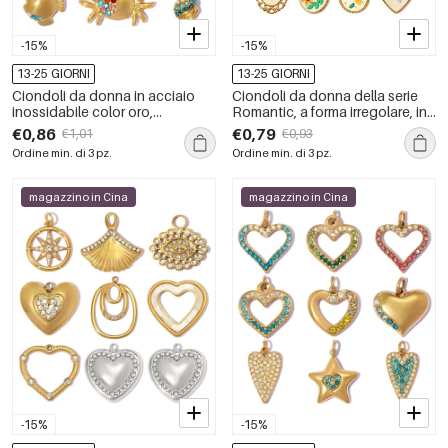
-15%
-15%
13-25 GIORNI
13-25 GIORNI
Ciondoli da donna in acciaio
Ciondoli da donna della serie
inossidabile color oro,
Romantic, a forma irregolare, in
impermeabili, stile vacanziero
acciaio inossidabile,
€0,86
€0,79
€1,01
€0,93
oceanico, con strass.
impermeabili e color oro, con
Ordine min. di 3 pz.
Ordine min. di 3 pz.
motivo floreale fai da te.
magazzino in Cina
magazzino in Cina
-15%
-15%