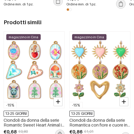
lusso
ac
Ordine min. di 1 pz.
Ordine min. di 1 pz.
Ord
im
Prodotti simili
magazzino in Cina
magazzino in Cina
-15%
-15%
13-25 GIORNI
13-25 GIORNI
Ciondoli da donna della serie
Ciondoli da donna della serie
Romantic Sweet Heart Animal in
Romantica con fiore e cuore in
acciaio inossidabile
smalto, in acciaio inossidabile,
€0,68
€0,86
€0,80
€1,01