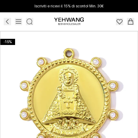
Iscriviti e ricevi il 15% di sconto! Min. 30€
B2B WHOLESALER
-15%