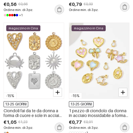
smalto, in acciaio inossidabile,
impermeabili e dalla forma
€0,56
€0,79
€0,66
€0,93
impermeabili, color oro.
geometrica semplice, con
Ordine min. di 3 pz.
Ordine min. di 3 pz.
zirconi, della serie Luxurious.
+1
magazzino in Cina
magazzino in Cina
-15%
-15%
13-25 GIORNI
13-25 GIORNI
Ciondoli fai da te da donna a
1 pezzo di ciondolo da donna
forma di cuore e sole in acciaio
in acciaio inossidabile a forma
inossidabile, impermeabili, color
di cuore, impermeabile, color
€1,05
€0,77
€1,23
€0,91
oro, con strass.
oro
Ordine min. di 3 pz.
Ordine min. di 3 pz.