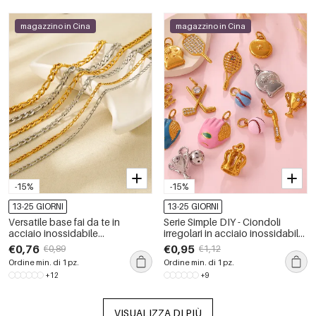
magazzino in Cina
magazzino in Cina
-15%
-15%
13-25 GIORNI
13-25 GIORNI
Versatile base fai da te in
Serie Simple DIY - Ciondoli
acciaio inossidabile
irregolari in acciaio inossidabile
impermeabile Cha
impermeabile color oro con
€0,76
€0,95
€0,89
€1,12
strass
Ordine min. di 1 pz.
Ordine min. di 1 pz.
+12
+9
VISUALIZZA DI PIÙ