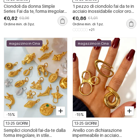
Ciondoli da donna Simple
1 pezzo di ciondolo fai da te in
Series Fai da te, forma irregolare,
acciaio inossidabile color oro
in acciaio inossidabile,
impermeabile
€0,82
€0,86
€0,96
€1,01
impermeabili, colore oro.
Ordine min. di 3 pz.
Ordine min. di 1 pz.
+21
magazzino in Cina
magazzino in Cina
-15%
-15%
13-25 GIORNI
13-25 GIORNI
Semplici ciondoli fai-da-te dalla
Anello con dichiarazione
forma irregolare, in stile
impermeabile in acciaio