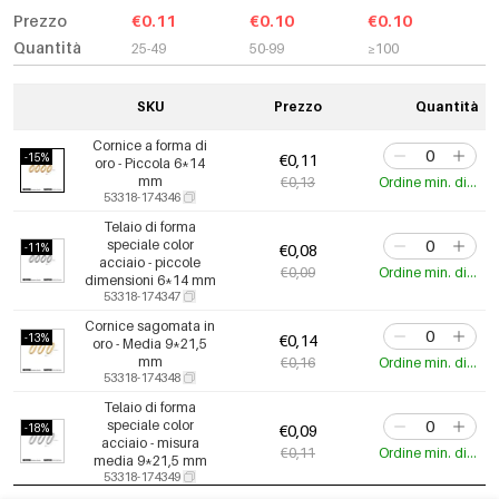
Prezzo
€0.11
€0.10
€0.10
Quantità
25-49
50-99
≥100
SKU
Prezzo
Quantità
Cornice a forma di
-15%
€0,11
oro - Piccola 6*14
mm
€0,13
Ordine min. di 5 pz.
53318-174346
Telaio di forma
speciale color
-11%
€0,08
acciaio - piccole
€0,09
Ordine min. di 5 pz.
dimensioni 6*14 mm
53318-174347
Cornice sagomata in
-13%
€0,14
oro - Media 9*21,5
mm
€0,16
Ordine min. di 5 pz.
53318-174348
Telaio di forma
speciale color
-18%
€0,09
acciaio - misura
€0,11
Ordine min. di 5 pz.
media 9*21,5 mm
53318-174349