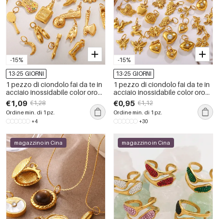
-15%
-15%
13-25 GIORNI
13-25 GIORNI
1 pezzo di ciondolo fai da te in
1 pezzo di ciondolo fai da te in
acciaio inossidabile color oro
acciaio inossidabile color oro
impermeabile
impermeabile
€1,09
€0,95
€1,28
€1,12
Ordine min. di 1 pz.
Ordine min. di 1 pz.
+4
+30
magazzino in Cina
magazzino in Cina