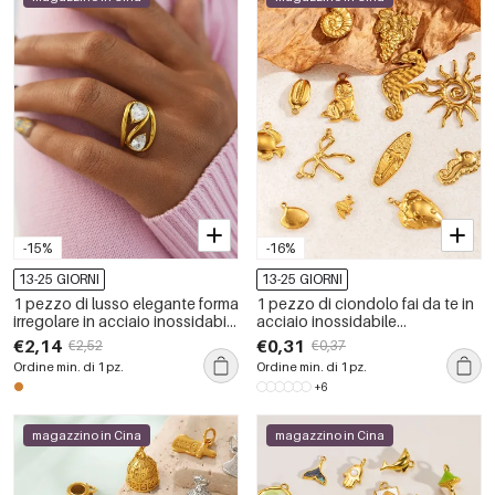
-15%
-16%
13-25 GIORNI
13-25 GIORNI
1 pezzo di lusso elegante forma
1 pezzo di ciondolo fai da te in
irregolare in acciaio inossidabile
acciaio inossidabile
impermeabile color oro anelli
impermeabile color oro
€2,14
€0,31
€2,52
€0,37
dichiarazione
Ordine min. di 1 pz.
Ordine min. di 1 pz.
+6
magazzino in Cina
magazzino in Cina