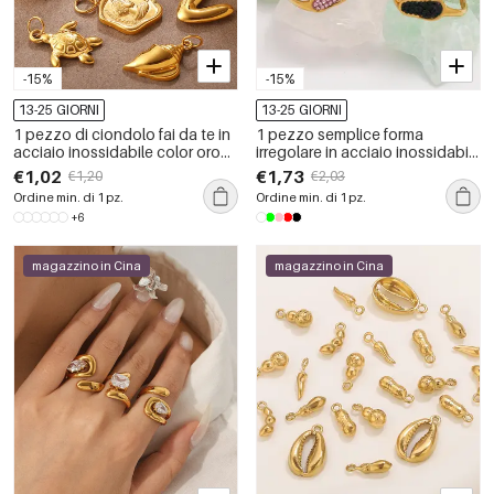
-15%
-15%
13-25 GIORNI
13-25 GIORNI
1 pezzo di ciondolo fai da te in
1 pezzo semplice forma
acciaio inossidabile color oro
irregolare in acciaio inossidabile
impermeabile
impermeabile color oro anelli
€1,02
€1,73
€1,20
€2,03
dichiarazione
Ordine min. di 1 pz.
Ordine min. di 1 pz.
+6
magazzino in Cina
magazzino in Cina