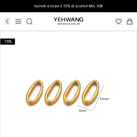
Iscriviti e ricevi il 15% di sconto! Min. 30€
B2B WHOLESALER
-15%