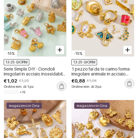
-15%
-15%
13-25 GIORNI
13-25 GIORNI
Serie Simple DIY - Ciondoli
1 pezzo fai da te carino forma
irregolari in acciaio inossidabile
irregolare animale in acciaio
impermeabile color oro con
inossidabile impermeabile
€1,02
€0,88
€1,20
€1,04
strass
ciondolo da donna
Ordine min. di 1 pz.
Ordine min. di 3 pz.
+15
magazzino in Cina
magazzino in Cina