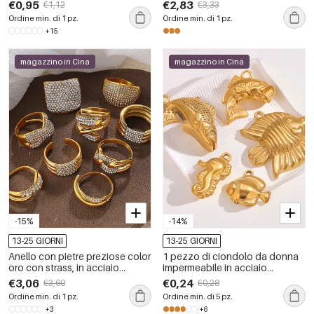
oceanico, in acciaio
inossidabile a forma di cerchio
€0,95
€2,83
€1,12
€3,33
inossidabile impermeabile color
irregolare da 1 pezzo
Ordine min. di 1 pz.
Ordine min. di 1 pz.
oro con strass.
+15
magazzino in Cina
magazzino in Cina
-15%
-14%
13-25 GIORNI
13-25 GIORNI
Anello con pietre preziose color
1 pezzo di ciondolo da donna
oro con strass, in acciaio
impermeabile in acciaio
inossidabile, di forma irregolare,
inossidabile a forma di pesce fai
€3,06
€0,24
€3,60
€0,28
impermeabile, 1 pezzo
da te
Ordine min. di 1 pz.
Ordine min. di 5 pz.
+3
+6