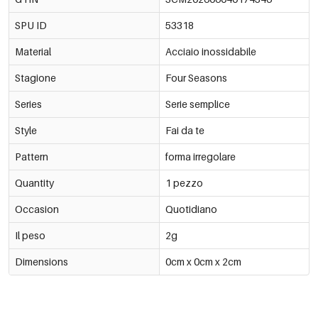
SPU ID
53318
Material
Acciaio inossidabile
Stagione
Four Seasons
Series
Serie semplice
Style
Fai da te
Pattern
forma irregolare
Quantity
1 pezzo
Occasion
Quotidiano
Il peso
2g
Dimensions
0cm x 0cm x 2cm