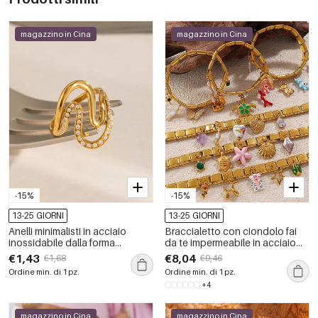
magazzino in Cina
magazzino in Cina
-15%
-15%
13-25 GIORNI
13-25 GIORNI
Anelli minimalisti in acciaio
Braccialetto con ciondolo fai
inossidabile dalla forma
da te impermeabile in acciaio
irregolare, impermeabili, color
inossidabile da 1 pezzo
€1,43
€8,04
€1,68
€9,46
oro con strass.
Ordine min. di 1 pz.
Ordine min. di 1 pz.
+4
magazzino in Cina
magazzino in Cina