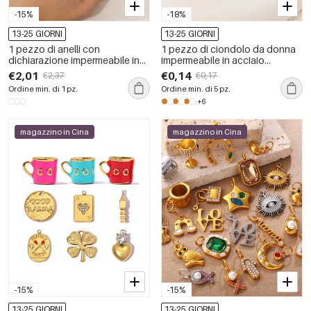
-15%
-18%
13-25 GIORNI
13-25 GIORNI
1 pezzo di anelli con
1 pezzo di ciondolo da donna
dichiarazione impermeabile in
impermeabile in acciaio
acciaio inossidabile di forma
inossidabile con conchiglia fai
€2,01
€0,14
€2,37
€0,17
irregolare
da te
Ordine min. di 1 pz.
Ordine min. di 5 pz.
+6
magazzino in Cina
magazzino in Cina
-15%
-15%
13-25 GIORNI
13-25 GIORNI