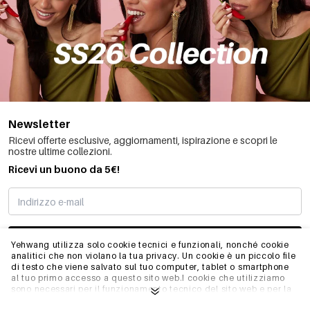
Newsletter
Ricevi offerte esclusive, aggiornamenti, ispirazione e scopri le
nostre ultime collezioni.
Ricevi un buono da 5€!
MI STO REGISTRANDO
Yehwang utilizza solo cookie tecnici e funzionali, nonché cookie
analitici che non violano la tua privacy. Un cookie è un piccolo file
di testo che viene salvato sul tuo computer, tablet o smartphone
al tuo primo accesso a questo sito web.I cookie che utilizziamo
INFO
sono necessari per il funzionamento tecnico del sito web e per la
facilità d'uso. Consentono al sito web di funzionare correttamente