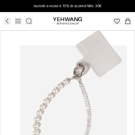
Iscriviti e ricevi il 15% di sconto! Min. 30€
B2B WHOLESALER