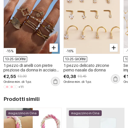
-15%
-16%
-
13-25 GIORNI
13-25 GIORNI
1
1 pezzo di anelli con pietre
1 pezzo delicato zircone
Se
preziose da donna in acciaio
perno nasale da donna
im
inossidabile di forma irregolare,
in
€2,55
€0,38
€
€3,00
€0,45
impermeabili, color oro
fo
Ordine min. di 1 pz.
Ordine min. di 1 pz.
Ord
+11
Prodotti simili
magazzino in Cina
magazzino in Cina