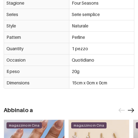
Stagione
Four Seasons
Series
Serie semplice
Style
Naturale
Pattern
Perline
Quantity
1 pezzo
Occasion
Quotidiano
Il peso
20g
Dimensions
15cm x 0cm x 0cm
Abbinalo a
magazzino in Cina
magazzino in Cina