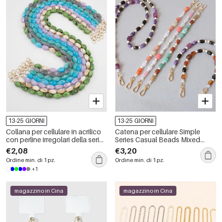
13-25 GIORNI
13-25 GIORNI
Collana per cellulare in acrilico
Catena per cellulare Simple
con perline irregolari della serie
Series Casual Beads Mixed
Simple, ideale per tutti i giorni.
Color Acrylic Bag
€2,08
€3,20
Ordine min. di 1 pz.
Ordine min. di 1 pz.
+1
magazzino in Cina
magazzino in Cina