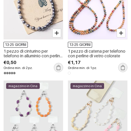
13-25 GIORNI
13-25 GIORNI
1 pezzo di cinturino per
1 pezzo di catena per telefono
telefono in alluminio con perline
con perline di vetro colorate
argentate della serie Modern
€0,50
€1,17
Ordine min. di 2 pz.
Ordine min. di 1 pz.
magazzino in Cina
magazzino in Cina