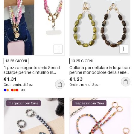
13-25 GIORNI
13-25 GIORNI
1 pezzo elegante serie Sennit
Collana per cellulare in lega con
sciarpe perline cinturino in
perline monocolore della serie
alluminio per telefono
Simple.
€1,31
€1,23
Ordine min. di 2 pz.
Ordine min. di 2 pz.
+30
magazzino in Cina
magazzino in Cina