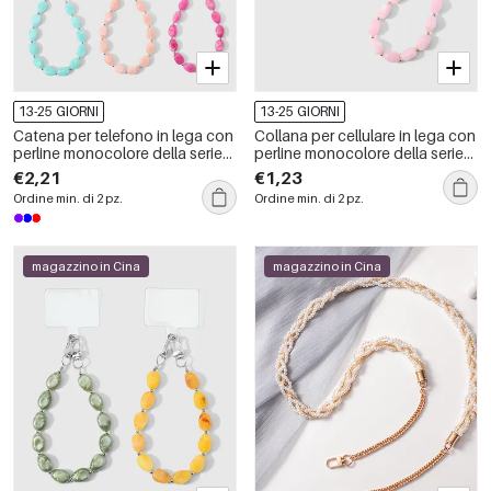
13-25 GIORNI
13-25 GIORNI
Catena per telefono in lega con
Collana per cellulare in lega con
perline monocolore della serie
perline monocolore della serie
Simple.
Simple.
€2,21
€1,23
Ordine min. di 2 pz.
Ordine min. di 2 pz.
magazzino in Cina
magazzino in Cina