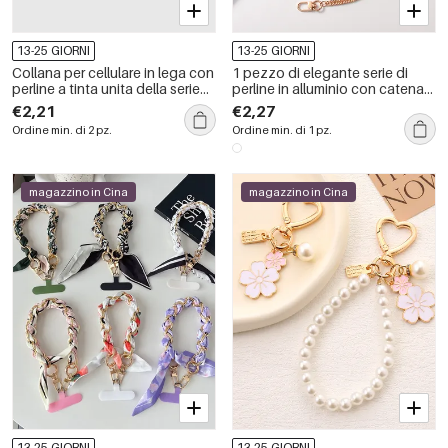
13-25 GIORNI
13-25 GIORNI
Collana per cellulare in lega con
1 pezzo di elegante serie di
perline a tinta unita della serie
perline in alluminio con catena
Simple
di estensione per telefono
€2,21
€2,27
cellulare
Ordine min. di 2 pz.
Ordine min. di 1 pz.
magazzino in Cina
magazzino in Cina
13-25 GIORNI
13-25 GIORNI