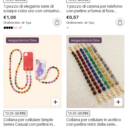
1 pezzo di elegante serie di
1 pezzo di catena per telefono
sciarpe color oro con cinturino
con perline a forma di fiore
per telefono in alluminio
dolce
€1,06
€0,57
Ordine min. di 1 pz.
Ordine min. di 1 pz.
+7
magazzino in Cina
magazzino in Cina
13-25 GIORNI
13-25 GIORNI
Collana per cellulare Simple
Collana per cellulare in acrilico
Series Casual con perline in
con perline retrò della serie