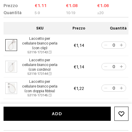
Prezzo
€1.11
€1.08
€1.06
Quantità
5-9
10-19
≥20
SKU
Prezzo
Quantità
Laccetto per
cellulare bianco perla
€1,14
(con clip)
53116-173143
Laccetto per
cellulare bianco perla
€1,14
(con cordino)
53116-173144
Laccetto per
cellulare bianco perla
€1,22
(con doppia fibbia)
53116-173145
ADD