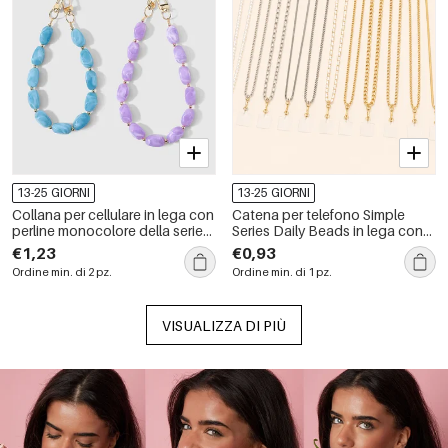
13-25 GIORNI
13-25 GIORNI
Collana per cellulare in lega con
Catena per telefono Simple
perline monocolore della serie
Series Daily Beads in lega con
Simple.
perle artificiali
€1,23
€0,93
Ordine min. di 2 pz.
Ordine min. di 1 pz.
VISUALIZZA DI PIÙ