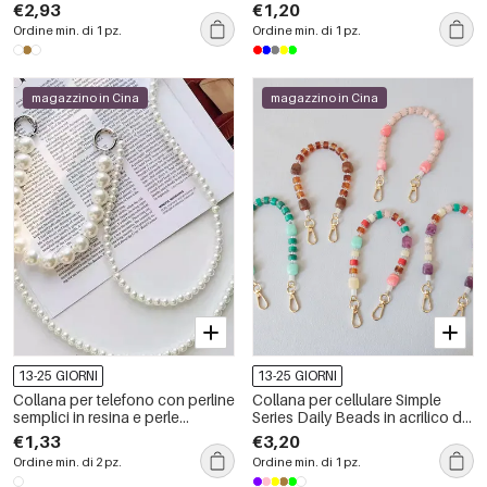
acrilico di colori misti
Simple.
€2,93
€1,20
Ordine min. di 1 pz.
Ordine min. di 1 pz.
magazzino in Cina
magazzino in Cina
13-25 GIORNI
13-25 GIORNI
Collana per telefono con perline
Collana per cellulare Simple
semplici in resina e perle
Series Daily Beads in acrilico di
artificiali, serie Romantica
colori misti
€1,33
€3,20
Ordine min. di 2 pz.
Ordine min. di 1 pz.