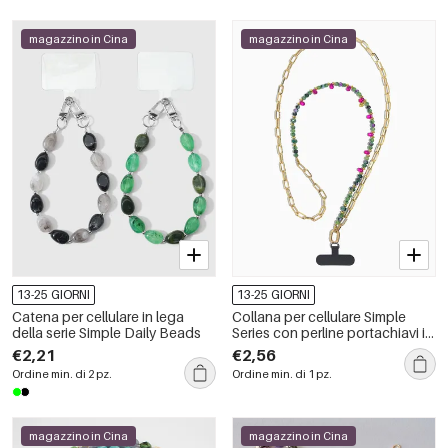
magazzino in Cina
magazzino in Cina
13-25 GIORNI
13-25 GIORNI
Catena per cellulare in lega
Collana per cellulare Simple
della serie Simple Daily Beads
Series con perline portachiavi in
vetro di colori misti
€2,21
€2,56
Ordine min. di 2 pz.
Ordine min. di 1 pz.
magazzino in Cina
magazzino in Cina