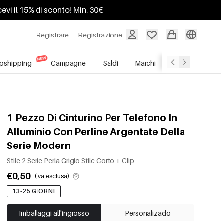
ricevi il 15% di sconto! Min. 30€
Registrare
Registrazione
pshipping
Campagne
Saldi
Marchi
Servizio All'In
1 Pezzo Di Cinturino Per Telefono In
Alluminio Con Perline Argentate Della
Serie Modern
Stile 2 Serie Perla Grigio Stile Corto + Clip
€0,50
(Iva esclusa)
13-25 GIORNI
Imballaggi all'ingrosso
Personalizado