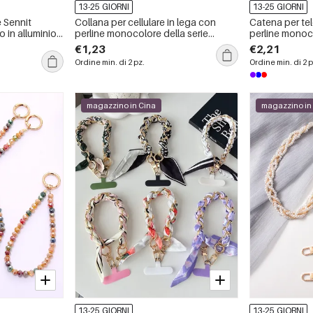
13-25 GIORNI
13-25 GIORNI
 Sennit
Collana per cellulare in lega con
Catena per tel
o in alluminio
perline monocolore della serie
perline monoco
Simple.
Simple.
€1,23
€2,21
Ordine min. di 2 pz.
Ordine min. di 2 p
magazzino in Cina
magazzino in
13-25 GIORNI
13-25 GIORNI