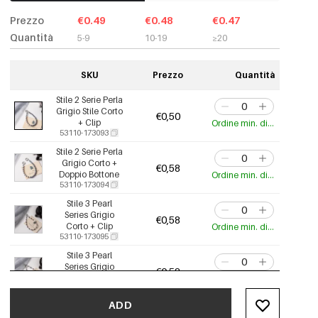
Prezzo
€0.49
€0.48
€0.47
Quantità
5-9
10-19
≥20
SKU
Prezzo
Quantità
Stile 2 Serie Perla
Grigio Stile Corto
€0,50
+ Clip
Ordine min. di 2 pz.
53110-173093
Stile 2 Serie Perla
Grigio Corto +
€0,58
Doppio Bottone
Ordine min. di 2 pz.
53110-173094
Stile 3 Pearl
Series Grigio
€0,58
Corto + Clip
Ordine min. di 2 pz.
53110-173095
Stile 3 Pearl
Series Grigio
€0,58
Corto + Cordino
Ordine min. di 2 pz.
53110-173096
ADD
Stile 3 Pearl