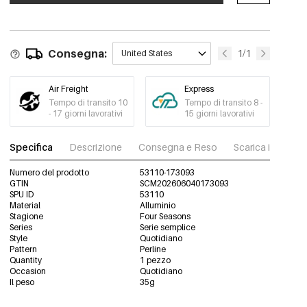
Series Grigio e
€0,69
Bianco Corto +
Ordine min. di 2 pz.
Doppio Bottone
53110-173097
Consegna:
1/1
United States
Air Freight
Express
Tempo di transito 10
Tempo di transito 8 -
- 17 giorni lavorativi
15 giorni lavorativi
Specifica
Descrizione
Consegna e Reso
Scarica immagini
Numero del prodotto
53110-173093
GTIN
SCM202606040173093
SPU ID
53110
Material
Alluminio
Stagione
Four Seasons
Series
Serie semplice
Style
Quotidiano
Pattern
Perline
Quantity
1 pezzo
Occasion
Quotidiano
Il peso
35g