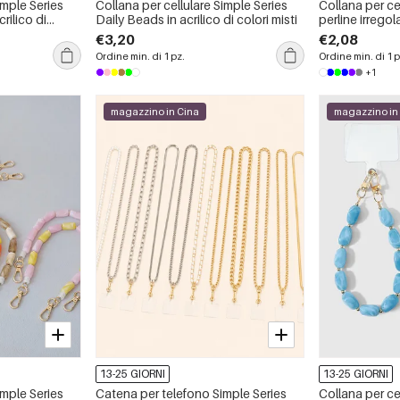
imple Series
Collana per cellulare Simple Series
Collana per cel
rilico di
Daily Beads in acrilico di colori misti
perline irregol
ideale per tutti
€3,20
€2,08
Ordine min. di 1 pz.
Ordine min. di 1 p
+1
magazzino in Cina
magazzino in
13-25 GIORNI
13-25 GIORNI
imple Series
Catena per telefono Simple Series
Collana per ce