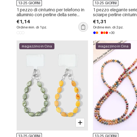
13-25 GIORNI
13-25 GIORNI
1 pezzo di cinturino per telefono in
1 pezzo elegante serie
alluminio con perline della serie
sciarpe perline cinturin
Gorgeous
per telefono
€1,14
€1,31
Ordine min. di 1 pz.
Ordine min. di 2 pz.
+30
magazzino in Cina
magazzino in Cina
13-25 GIORNI
13-25 GIORNI