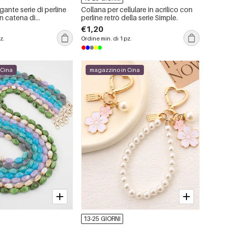
gante serie di perline
Collana per cellulare in acrilico con
on catena di
perline retrò della serie Simple.
 telefono cellulare
€1,20
z.
Ordine min. di 1 pz.
 Cina
magazzino in Cina
13-25 GIORNI