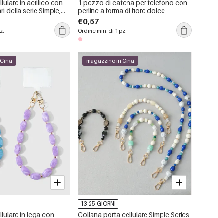
lulare in acrilico con
1 pezzo di catena per telefono con
ari della serie Simple,
perline a forma di fiore dolce
 i giorni.
€0,57
z.
Ordine min. di 1 pz.
 Cina
magazzino in Cina
13-25 GIORNI
llulare in lega con
Collana porta cellulare Simple Series