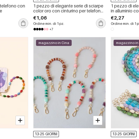
 telefono con
1 pezzo di elegante serie di sciarpe
1 pezzo di ele
te
color oro con cinturino per telefono
in alluminio c
in alluminio
estensione per
€1,06
€2,27
Ordine min. di 1 pz.
Ordine min. di 1 p
+7
magazzino in Cina
magazzino in
13-25 GIORNI
13-25 GIORNI