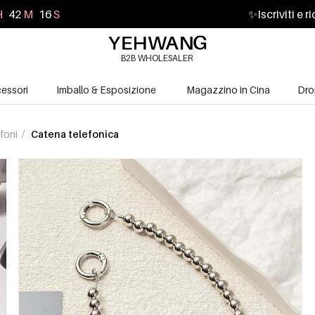
H
42
M
14
S
✨
Iscriviti e 
B2B WHOLESALER
essori
Imballo & Esposizione
Magazzino in Cina
Dro
efoni
/
Catena telefonica