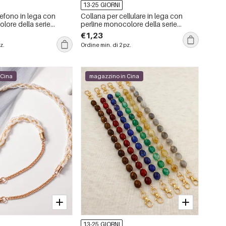
13-25 GIORNI
efono in lega con
Collana per cellulare in lega con
lore della serie
perline monocolore della serie
Simple.
€1,23
z.
Ordine min. di 2 pz.
 Cina
magazzino in Cina
13-25 GIORNI