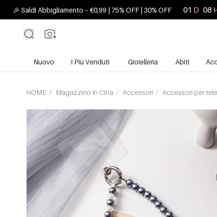
01
D
08
🎉 Saldi Abbigliamento – €0,99 | 75% OFF | 30% OFF
Nuovo
I Più Venduti
Gioielleria
Abiti
Acc
HOME
/
Magazzino in Cina
/
Accessori
/
Accessori per tel