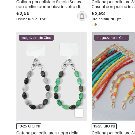
Collana per cellulare Simple Series
Collana per cellulare S
con perline portachiavi in vetro di
Casual con perline in ac
colori misti
colori misti
€2,56
€2,93
Ordine min. di 1 pz.
Ordine min. di 1 pz.
magazzino in Cina
magazzino in Cina
13-25 GIORNI
13-25 GIORNI
Catena per cellulare in lega della
Collana per cellulare S