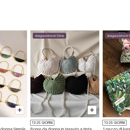
magazzino in Cina
magazzino in 
13-25 GIORNI
13-25 GIORNI
a donna Simple
Borse da donna in tessuto a tinta
1 pezzo di luss