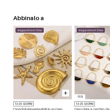
Abbinalo a
magazzino in Cina
magazzino in Cina
-15%
13-25 GIORNI
13-25 GIORNI
Ciondoli impermeabili in acciaio
Orecchini a cerchio d