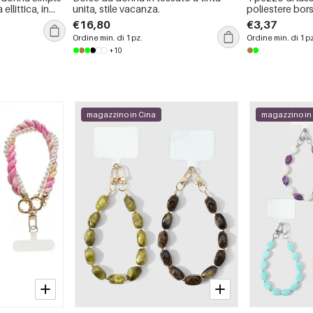
ellittica, in
unita, stile vacanza.
poliestere bor
mpermeabili,
€16,80
€3,37
turale.
Ordine min. di 1 pz.
Ordine min. di 1 p
+10
magazzino in Cina
magazzino in