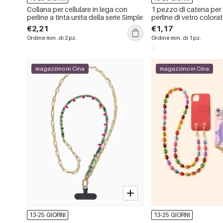
Collana per cellulare in lega con
1 pezzo di catena per
perline a tinta unita della serie Simple
perline di vetro colora
€2,21
€1,17
Ordine min. di 2 pz.
Ordine min. di 1 pz.
magazzino in Cina
magazzino in Cina
13-25 GIORNI
13-25 GIORNI