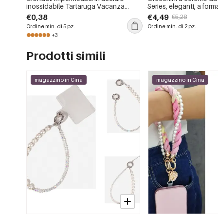
inossidabile Tartaruga Vacanza
Series, eleganti, a forma 
Quotidiana Serie Semplice Gioielli da
acciaio inossidabile, i
€0,38
€4,49
€5,28
donna
color oro, con pietra na
Ordine min. di 5 pz.
Ordine min. di 2 pz.
+3
Prodotti simili
magazzino in Cina
magazzino in Cina