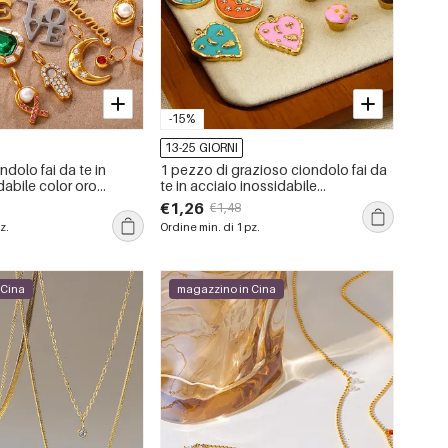
-15%
13-25 GIORNI
ndolo fai da te in
1 pezzo di grazioso ciondolo fai da
dabile color oro
te in acciaio inossidabile
impermeabile color oro
€1,26
€1,48
z.
Ordine min. di 1 pz.
 Cina
magazzino in Cina