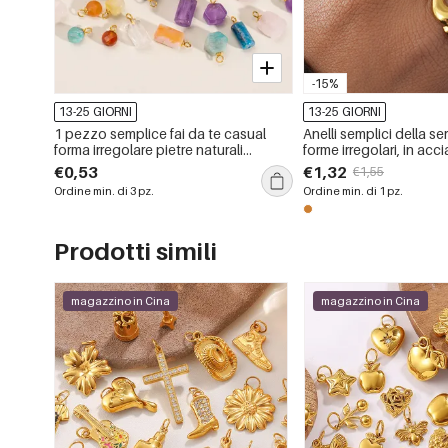
-15%
13-25 GIORNI
13-25 GIORNI
1 pezzo semplice fai da te casual
Anelli semplici della ser
forma irregolare pietre naturali
forme irregolari, in acci
pendenti da donna
inossidabile impermeab
€0,53
€1,32
€1,55
Ordine min. di 3 pz.
Ordine min. di 1 pz.
Prodotti simili
magazzino in Cina
magazzino in Cina