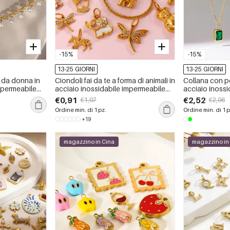
-15%
-15%
13-25 GIORNI
13-25 GIORNI
 da donna in
Ciondoli fai da te a forma di animali in
Collana con p
mpermeabile
acciaio inossidabile impermeabile
acciaio inoss
color oro.
color oro con 
€0,91
€2,52
€1,07
€2,96
Ordine min. di 1 pz.
Ordine min. di 1 p
+19
magazzino in Cina
magazzino in