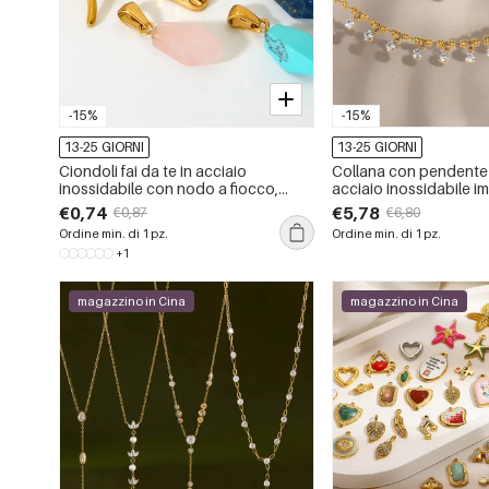
-15%
-15%
13-25 GIORNI
13-25 GIORNI
Ciondoli fai da te in acciaio
Collana con pendente
inossidabile con nodo a fiocco,
acciaio inossidabile i
impermeabili, color oro
color oro con zirconi
€0,74
€5,78
€0,87
€6,80
Ordine min. di 1 pz.
Ordine min. di 1 pz.
+1
magazzino in Cina
magazzino in Cina