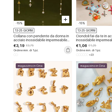
-15%
-15%
13-25 GIORNI
13-25 GIORNI
Collana con pendente da donna in
Ciondoli fai-da-te in a
acciaio inossidabile impermeabile
inossidabile impermeab
color oro con zirconi
stile oceanico
€3,19
€1,06
€3,75
€1,25
Ordine min. di 1 pz.
Ordine min. di 1 pz.
+23
magazzino in Cina
magazzino in Cina