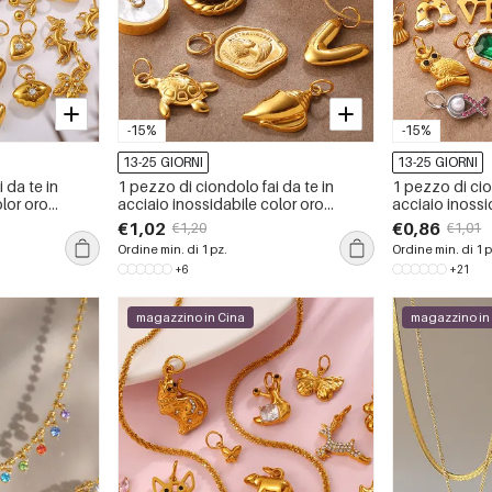
-15%
-15%
13-25 GIORNI
13-25 GIORNI
 da te in
1 pezzo di ciondolo fai da te in
1 pezzo di cio
olor oro
acciaio inossidabile color oro
acciaio inossi
impermeabile
impermeabile
€1,02
€0,86
€1,20
€1,01
Ordine min. di 1 pz.
Ordine min. di 1 p
+6
+21
magazzino in Cina
magazzino in