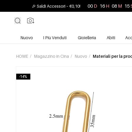
00
D
16
H
08
M
13
🎉 Saldi Accessori – €0,10!
Nuovo
I Più Venduti
Gioielleria
Abiti
Acc
HOME
/
Magazzino in Cina
/
Nuovo
/
Materiali per la pr
-14%