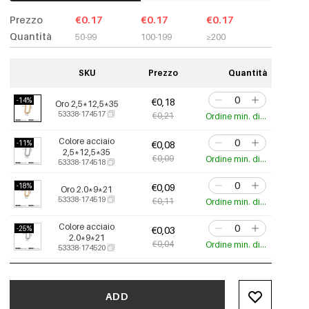
Prezzo
€0.17
€0.17
€0.17
Quantità
50-99
100-199
≥200
SKU
Prezzo
Quantità
-14%
€0,18
Oro 2,5*12,5*35
53338-174517
€0,21
Ordine min. di 20 pz.
Colore acciaio
-11%
€0,08
2,5*12,5*35
€0,09
Ordine min. di 20 pz.
53338-174518
-18%
€0,09
Oro 2.0*9*21
53338-174519
€0,11
Ordine min. di 20 pz.
Colore acciaio
-25%
€0,03
2.0*9*21
€0,04
Ordine min. di 20 pz.
53338-174520
-14%
€0,06
Oro 1,5*6,5*19
53338-174521
€0,07
Ordine min. di 20 pz.
ADD