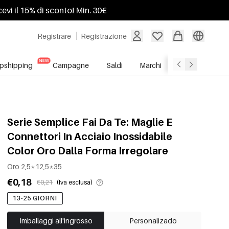
ricevi il 15% di sconto! Min. 30€
Registrare
Registrazione
pshipping
Campagne
Saldi
Marchi
Servizio All'In
Serie Semplice Fai Da Te: Maglie E
Connettori In Acciaio Inossidabile
Color Oro Dalla Forma Irregolare
Oro 2,5*12,5*35
€0,18
€0,21
(Iva esclusa)
13-25 GIORNI
Imballaggi all'ingrosso
Personalizado