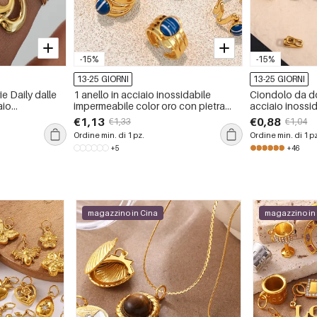
-15%
-15%
13-25 GIORNI
13-25 GIORNI
ie Daily dalle
1 anello in acciaio inossidabile
Ciondolo da d
aio
impermeabile color oro con pietra
acciaio inossid
ile color oro.
naturale
moda fai da te 
€1,13
€0,88
€1,33
€1,04
Ordine min. di 1 pz.
Ordine min. di 1 p
+5
+46
magazzino in Cina
magazzino in