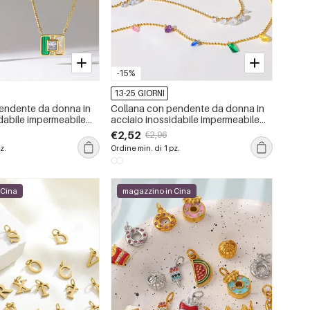
-15%
13-25 GIORNI
endente da donna in
Collana con pendente da donna in
idabile impermeabile
acciaio inossidabile impermeabile
zirconi
color oro con zirconi
€2,52
€2,96
z.
Ordine min. di 1 pz.
 Cina
magazzino in Cina