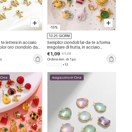
-15%
13-25 GIORNI
te lettera in acciaio
Semplici ciondoli fai-da-te a forma
olor oro ciondolo da
irregolare di frutta, in acciaio
inossidabile impermeabile color oro
€1,09
€1,28
con strass.
z.
Ordine min. di 1 pz.
+13
 Cina
magazzino in Cina