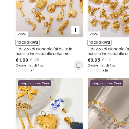
-15%
-15%
13-25 GIORNI
13-25 GIORNI
1 pezzo di ciondolo fai da te in
1 pezzo di ciondolo fai
acciaio inossidabile color oro
acciaio inossidabile c
impermeabile
impermeabile
€1,09
€0,95
€1,28
€1,12
Ordine min. di 1 pz.
Ordine min. di 1 pz.
+4
+30
magazzino in Cina
magazzino in Cina