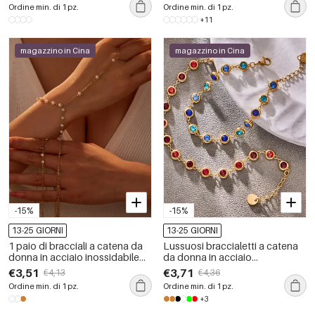
ossidazione, della serie Ornate
strass
Ordine min. di 1 pz.
Ordine min. di 1 pz.
+11
magazzino in Cina
magazzino in Cina
-15%
-15%
13-25 GIORNI
13-25 GIORNI
1 paio di bracciali a catena da
Lussuosi braccialetti a catena
donna in acciaio inossidabile
da donna in acciaio
color oro, eleganti e semplici,
inossidabile color oro,
€3,51
€3,71
€4,13
€4,36
impermeabili
impermeabili e anti-ossidazione,
Ordine min. di 1 pz.
Ordine min. di 1 pz.
con cerchi colorati
+3