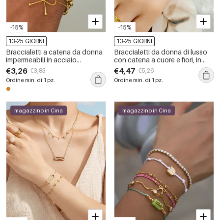
-15%
-15%
13-25 GIORNI
13-25 GIORNI
Braccialetti a catena da donna
Braccialetti da donna di lusso
impermeabili in acciaio
con catena a cuore e fiori, in
inossidabile di forma irregolare,
acciaio inossidabile
€3,26
€4,47
€3,83
€5,26
1 pezzo
impermeabile color oro.
Ordine min. di 1 pz.
Ordine min. di 1 pz.
magazzino in Cina
magazzino in Cina