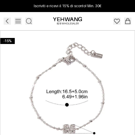
Iscriviti e ricevi il 15% di sconto! Min. 30€
B2B WHOLESALER
-15%