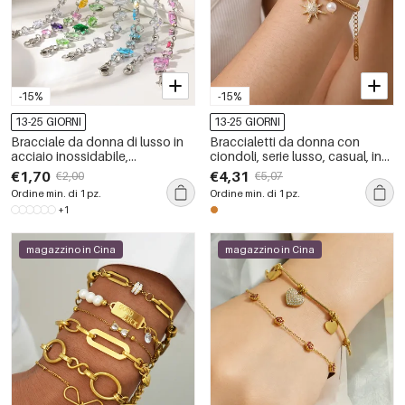
-15%
-15%
13-25 GIORNI
13-25 GIORNI
Bracciale da donna di lusso in
Braccialetti da donna con
acciaio inossidabile,
ciondoli, serie lusso, casual, in
impermeabile, color oro, con
acciaio inossidabile,
€1,70
€4,31
€2,00
€5,07
catena e cristalli.
impermeabili, color oro, con
Ordine min. di 1 pz.
Ordine min. di 1 pz.
catena a sole.
+1
magazzino in Cina
magazzino in Cina