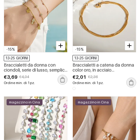
-15%
-15%
13-25 GIORNI
13-25 GIORNI
Braccialetti da donna con
Braccialetti a catena da donna
ciondoli, serie di lusso, semplici,
color oro, in acciaio
dalla forma irregolare, in acciaio
inossidabile, impermeabili,
€3,69
€2,01
€4,34
€2,36
inossidabile, impermeabili, color
eleganti e delicati, 1 pezzo
Ordine min. di 1 pz.
Ordine min. di 1 pz.
oro.
magazzino in Cina
magazzino in Cina