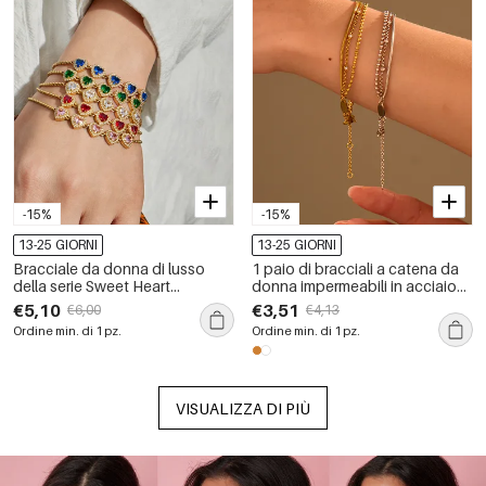
-15%
-15%
13-25 GIORNI
13-25 GIORNI
Bracciale da donna di lusso
1 paio di bracciali a catena da
della serie Sweet Heart
donna impermeabili in acciaio
Patchwork in acciaio
inossidabile della serie Simple
€5,10
€3,51
€6,00
€4,13
inossidabile impermeabile con
Daily
Ordine min. di 1 pz.
Ordine min. di 1 pz.
zirconi.
VISUALIZZA DI PIÙ