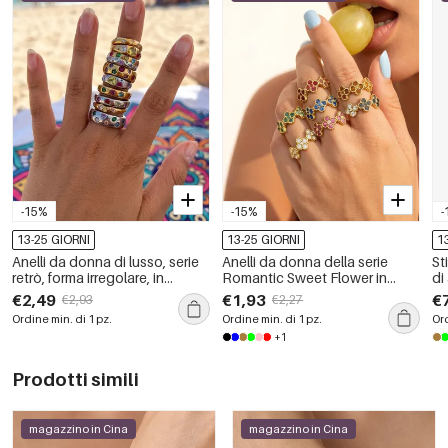
-15%
-15%
-
13-25 GIORNI
13-25 GIORNI
1
Anelli da donna di lusso, serie
Anelli da donna della serie
St
retrò, forma irregolare, in
Romantic Sweet Flower in
di
acciaio inossidabile,
acciaio inossidabile color oro
qu
€2,49
€1,93
€
€2,93
€2,27
impermeabili, color oro, con
impermeabile con zirconi
Ordine min. di 1 pz.
Ordine min. di 1 pz.
Ord
zirconi.
+1
Prodotti simili
magazzino in Cina
magazzino in Cina