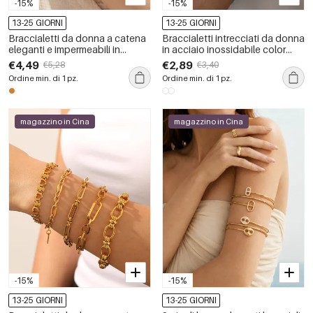
-15%
-15%
13-25 GIORNI
13-25 GIORNI
Braccialetti da donna a catena
Braccialetti intrecciati da donna
eleganti e impermeabili in
in acciaio inossidabile color
acciaio inossidabile color oro,
oro, serie romantica con
€4,49
€2,89
€5,28
€3,40
serie di lusso con lettere.
graziose lettere intrecciate,
Ordine min. di 1 pz.
Ordine min. di 1 pz.
impermeabili.
magazzino in Cina
magazzino in Cina
-15%
-15%
13-25 GIORNI
13-25 GIORNI