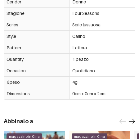
Gender
Donne
Stagione
Four Seasons
Series
Serie lussuosa
Style
Carino
Pattern
Lettera
Quantity
1 pezzo
Occasion
Quotidiano
Il peso
4g
Dimensions
0cm x 0cm x 2cm
Abbinalo a
magazzino in Cina
magazzino in Cina