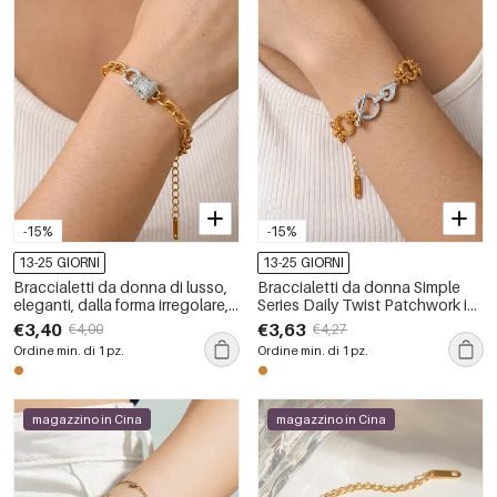
-15%
-15%
13-25 GIORNI
13-25 GIORNI
Braccialetti da donna di lusso,
Braccialetti da donna Simple
eleganti, dalla forma irregolare,
Series Daily Twist Patchwork in
in acciaio inossidabile,
acciaio inossidabile
€3,40
€3,63
€4,00
€4,27
impermeabili e color oro, con
impermeabile color oro con
Ordine min. di 1 pz.
Ordine min. di 1 pz.
catena a forma di animale.
catena.
magazzino in Cina
magazzino in Cina