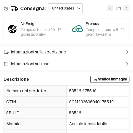
Consegna:
1/1
United States
Air Freight
Express
Tempo di transito 10 - 17
Tempo di transito 8 - 15
giorni lavorativi
giorni lavorativi
Informazioni sulla spedizione
Informazioni sul reso
Descrizione
Scarica immagini
Numero del prodotto
53516-175519
GTIN
SCM202606040175519
SPU ID
53516
Material
Acciaio inossidabile