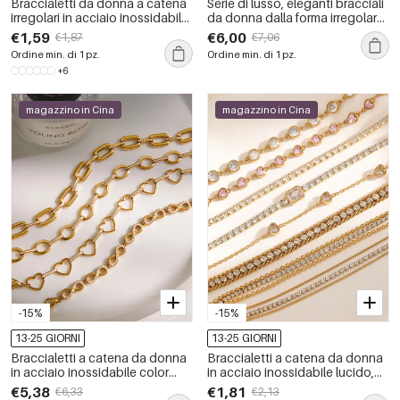
Braccialetti da donna a catena
Serie di lusso, eleganti bracciali
irregolari in acciaio inossidabile,
da donna dalla forma irregolare
impermeabili, color oro, per tutti
in acciaio inossidabile,
€1,59
€6,00
€1,87
€7,06
i giorni.
impermeabili e color oro.
Ordine min. di 1 pz.
Ordine min. di 1 pz.
+6
magazzino in Cina
magazzino in Cina
-15%
-15%
13-25 GIORNI
13-25 GIORNI
Braccialetti a catena da donna
Braccialetti a catena da donna
in acciaio inossidabile color
in acciaio inossidabile lucido,
oro, impermeabili e anti-
impermeabili, color oro con
€5,38
€1,81
€6,33
€2,13