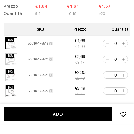
Prezzo
€1.64
€1.61
€1.57
Quantità
5-9
10-19
≥20
SKU
Prezzo
Quantità
-15%
€1,69
53516-175519
€1,99
-15%
€2,69
53516-175520
€3,17
-15%
€2,30
53516-175521
€2,70
-15%
€3,19
53516-175522
€3,75
ADD