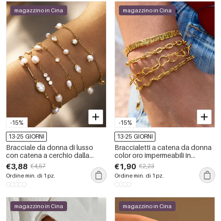
magazzino in Cina
magazzino in Cina
-15%
-15%
13-25 GIORNI
13-25 GIORNI
Bracciale da donna di lusso
Braccialetti a catena da donna
con catena a cerchio dalla
color oro impermeabili in
forma semplice e irregolare, in
acciaio inossidabile con
€3,88
€1,90
€4,57
€2,23
acciaio inossidabile,
torsione classica da 1 pezzo
Ordine min. di 1 pz.
Ordine min. di 1 pz.
impermeabile, color oro e con
zirconi.
magazzino in Cina
magazzino in Cina