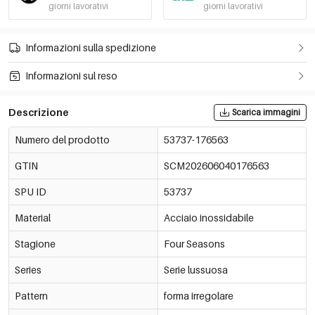
giorni lavorativi
giorni lavorativi
Informazioni sulla spedizione
Informazioni sul reso
Descrizione
Scarica immagini
Numero del prodotto
53737-176563
GTIN
SCM202606040176563
SPU ID
53737
Material
Acciaio inossidabile
Stagione
Four Seasons
Series
Serie lussuosa
Pattern
forma irregolare