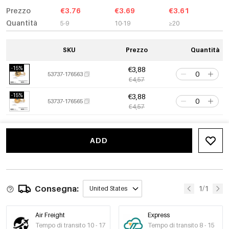
Prezzo
€3.76
€3.69
€3.61
Quantità
5-9
10-19
≥20
SKU
Prezzo
Quantità
-15%
€3,88
53737-176563
€4,57
-15%
€3,88
53737-176565
€4,57
ADD
Consegna:
1/1
United States
Air Freight
Express
Tempo di transito 10 - 17
Tempo di transito 8 - 15