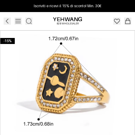
Iscriviti e ricevi il 15% di sconto! Min. 30€
B2B WHOLESALER
-15%