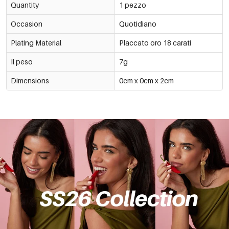
Quantity
1 pezzo
Occasion
Quotidiano
Plating Material
Placcato oro 18 carati
Il peso
7g
Dimensions
0cm x 0cm x 2cm