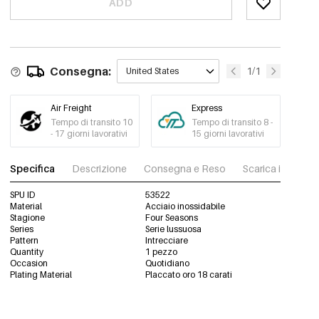
ADD
Consegna:
1/1
United States
Air Freight
Express
Tempo di transito 10
Tempo di transito 8 -
- 17 giorni lavorativi
15 giorni lavorativi
Specifica
Descrizione
Consegna e Reso
Scarica immagini
SPU ID
53522
Material
Acciaio inossidabile
Stagione
Four Seasons
Series
Serie lussuosa
Pattern
Intrecciare
Quantity
1 pezzo
Occasion
Quotidiano
Plating Material
Placcato oro 18 carati