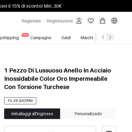
ricevi il 15% di sconto! Min. 30€
Registrare
Registrazione
pshipping
Campagne
Saldi
Marchi
Servizio All'In
1 Pezzo Di Lussuoso Anello In Acciaio
Inossidabile Color Oro Impermeabile
Con Torsione Turchese
13-25 GIORNI
Imballaggi all'ingrosso
Personalizado