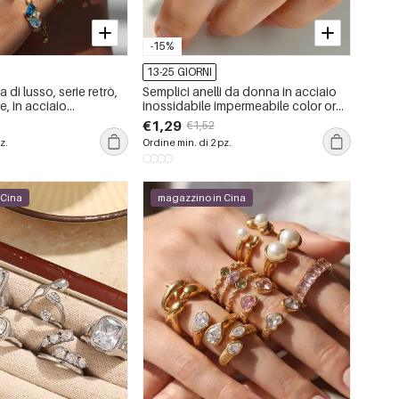
-15%
13-25 GIORNI
 di lusso, serie retrò,
Semplici anelli da donna in acciaio
e, in acciaio
inossidabile impermeabile color oro
impermeabili, color oro,
con strass.
€1,29
€1,52
z.
Ordine min. di 2 pz.
 Cina
magazzino in Cina