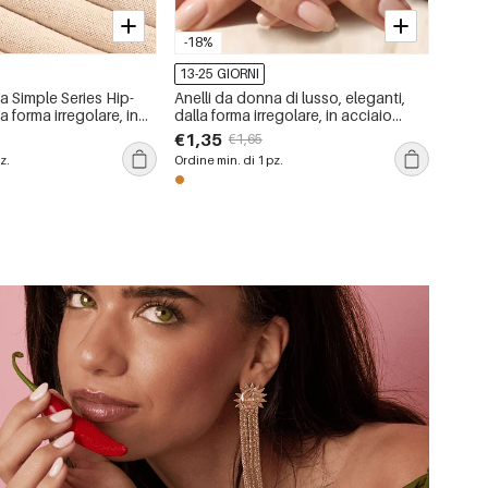
-18%
13-25 GIORNI
a Simple Series Hip-
Anelli da donna di lusso, eleganti,
 forma irregolare, in
dalla forma irregolare, in acciaio
dabile, impermeabili,
inossidabile, impermeabili, color oro,
€1,35
€1,65
 pietra preziosa.
con zirconi.
z.
Ordine min. di 1 pz.