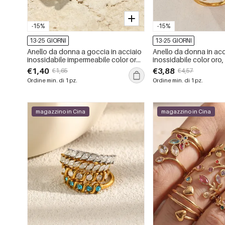
-15%
-15%
13-25 GIORNI
13-25 GIORNI
Anello da donna a goccia in acciaio
Anello da donna in acc
inossidabile impermeabile color oro
inossidabile color oro
con zirconi.
con zirconi e forma g
€1,40
€3,88
€1,65
€4,57
semplice.
Ordine min. di 1 pz.
Ordine min. di 1 pz.
magazzino in Cina
magazzino in Cina