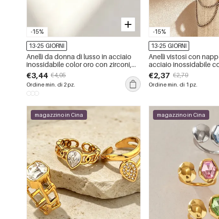
-15%
-15%
13-25 GIORNI
13-25 GIORNI
Anelli da donna di lusso in acciaio
Anelli vistosi con napp
inossidabile color oro con zirconi,
acciaio inossidabile c
dalla forma geometrica e
impermeabile e zirconi
€3,44
€2,37
€4,05
€2,79
impermeabili.
Ordine min. di 2 pz.
Ordine min. di 1 pz.
magazzino in Cina
magazzino in Cina