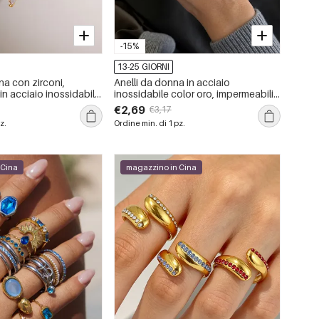
-15%
13-25 GIORNI
na con zirconi,
Anelli da donna in acciaio
in acciaio inossidabile
inossidabile color oro, impermeabili,
n nappa a goccia e
dalla forma irregolare e dal design
€2,69
€3,17
e.
elegante, con zirconi, della serie
z.
Ordine min. di 1 pz.
Luxurious Series.
 Cina
magazzino in Cina