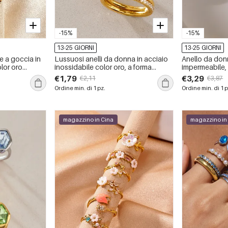
-15%
-15%
13-25 GIORNI
13-25 GIORNI
e a goccia in
Lussuosi anelli da donna in acciaio
Anello da don
olor oro
inossidabile color oro, a forma
impermeabile, 
ellittica, impermeabili, con strass e
color oro, co
€1,79
€3,29
€2,11
€3,87
zirconi.
pietre prezios
Ordine min. di 1 pz.
Ordine min. di 1 p
magazzino in Cina
magazzino in