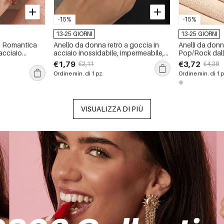
-15%
-15%
13-25 GIORNI
13-25 GIORNI
rie Romantica
Anello da donna retrò a goccia in
Anelli da donn
acciaio
acciaio inossidabile, impermeabile,
Pop/Rock dalla
 impermeabile
color oro, con pietra naturale.
acciaio inossi
€1,79
€3,72
€2,11
€4,38
con zirconi, in
Ordine min. di 1 pz.
Ordine min. di 1 p
VISUALIZZA DI PIÙ