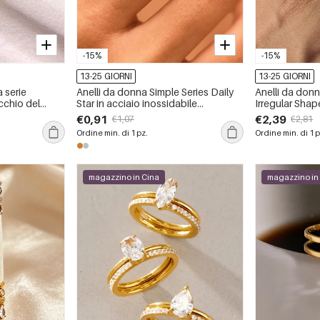
-15%
-15%
13-25 GIORNI
13-25 GIORNI
a serie
Anelli da donna Simple Series Daily
Anelli da don
cchio del
Star in acciaio inossidabile
Irregular Shap
 e stella, in
impermeabile color oro.
inossidabile, 
€0,91
€2,39
€1,07
€2,81
mpermeabili,
con zirconi.
Ordine min. di 1 pz.
Ordine min. di 1 p
magazzino in Cina
magazzino in