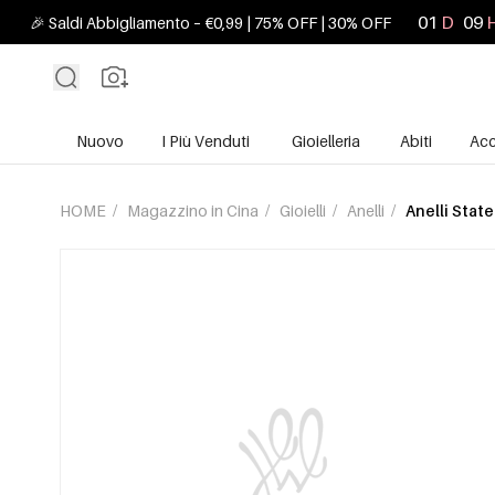
01
D
09
🎉 Saldi Abbigliamento – €0,99 | 75% OFF | 30% OFF
Nuovo
I Più Venduti
Gioielleria
Abiti
Acc
HOME
/
Magazzino in Cina
/
Gioielli
/
Anelli
/
Anelli Stat