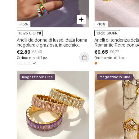
-15%
-16%
13-25 GIORNI
13-25 GIORNI
Anelli da donna di lusso, dalla forma
Anelli di tendenza dell
irregolare e graziosa, in acciaio
Romantic Retro con o
inossidabile, color oro, impermeabili,
diavolo, forma irregolare
€2,89
€0,65
€3,40
€0,77
con zirconi.
acciaio inossidabile, i
Ordine min. di 1 pz.
Ordine min. di 1 pz.
colore oro.
+1
magazzino in Cina
magazzino in Cina