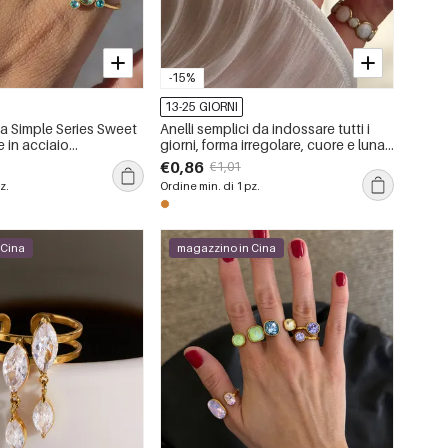
-15%
13-25 GIORNI
na Simple Series Sweet
Anelli semplici da indossare tutti i
e in acciaio
giorni, forma irregolare, cuore e luna,
impermeabili, color oro,
in acciaio inossidabile, impermeabili,
€0,86
€1,01
colore oro.
z.
Ordine min. di 1 pz.
 Cina
magazzino in Cina