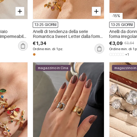
-15%
13-25 GIORNI
13-25 GIORNI
iaio
Anelli di tendenza della serie
Anelli da donna
, impermeabile,
Romantica Sweet Letter dalla forma
forma irregolar
eometrica
irregolare, in rame e oro.
inossidabile, 
€1,34
€3,09
€3,64
con zirconi.
Ordine min. di 1 pz.
Ordine min. di 1 p
+1
magazzino in Cina
magazzino in