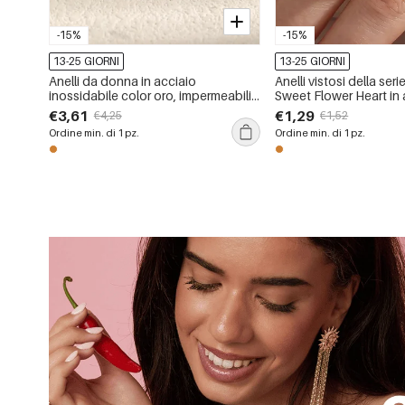
-15%
-15%
13-25 GIORNI
13-25 GIORNI
Anelli da donna in acciaio
Anelli vistosi della se
inossidabile color oro, impermeabili,
Sweet Flower Heart in 
dalla forma semplice e irregolare,
inossidabile color oro
€3,61
€1,29
€4,25
€1,52
con zirconi, della serie Luxurious.
con strass
Ordine min. di 1 pz.
Ordine min. di 1 pz.