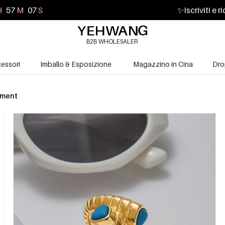
H
57
M
05
S
✨
Iscriviti e 
B2B WHOLESALER
essori
Imballo & Esposizione
Magazzino in Cina
Dro
ement