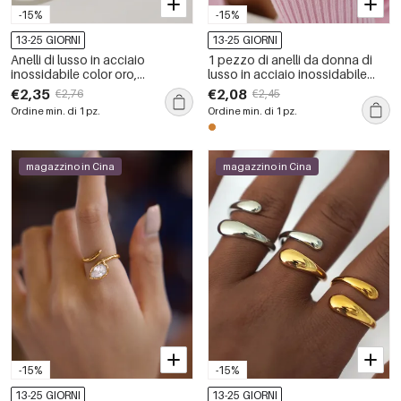
-15%
-15%
13-25 GIORNI
13-25 GIORNI
Anelli di lusso in acciaio
1 pezzo di anelli da donna di
inossidabile color oro,
lusso in acciaio inossidabile
impermeabili, con pietre
con goccia d&#39;acqua,
€2,35
€2,08
€2,76
€2,45
preziose.
impermeabili, color oro
Ordine min. di 1 pz.
Ordine min. di 1 pz.
magazzino in Cina
magazzino in Cina
-15%
-15%
13-25 GIORNI
13-25 GIORNI