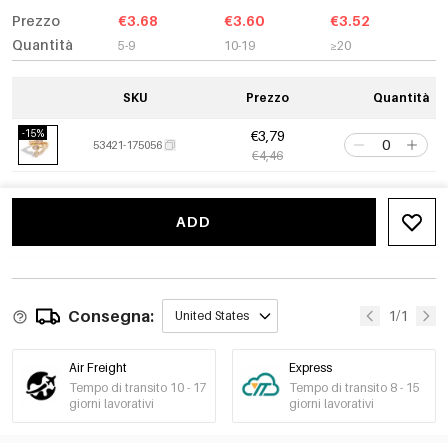
Prezzo
€3.68
€3.60
€3.52
Quantità
5-9
10-19
≥20
SKU
Prezzo
Quantità
-15%
€3,79
53421-175056
€4,46
ADD
Consegna:
1/1
United States
Air Freight
Express
Tempo di transito 10 - 17
Tempo di transito 8 - 15
giorni lavorativi
giorni lavorativi