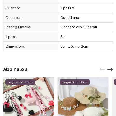
Quantity
1 pezzo
Occasion
Quotidiano
Plating Material
Placcato oro 18 carati
Il peso
6g
Dimensions
0cm x 0cm x 2cm
Abbinalo a
magazzino in Cina
magazzino in Cina