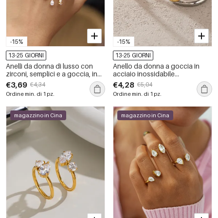
-15%
-15%
13-25 GIORNI
13-25 GIORNI
Anelli da donna di lusso con
Anello da donna a goccia in
zirconi, semplici e a goccia, in
acciaio inossidabile
acciaio inossidabile,
impermeabile color oro con
€3,69
€4,28
€4,34
€5,04
impermeabili, color oro.
zirconi.
Ordine min. di 1 pz.
Ordine min. di 1 pz.
magazzino in Cina
magazzino in Cina