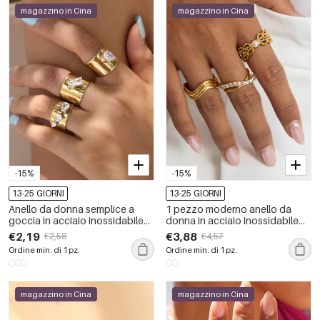
magazzino in Cina
magazzino in Cina
-15%
-15%
13-25 GIORNI
13-25 GIORNI
Anello da donna semplice a
1 pezzo moderno anello da
goccia in acciaio inossidabile
donna in acciaio inossidabile
color oro impermeabile con
scavato, impermeabile, color
€2,19
€3,88
€2,58
€4,57
zirconi.
oro, con pietre preziose
Ordine min. di 1 pz.
Ordine min. di 1 pz.
magazzino in Cina
magazzino in Cina