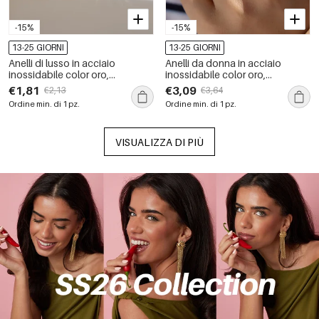
-15%
-15%
13-25 GIORNI
13-25 GIORNI
Anelli di lusso in acciaio
Anelli da donna in acciaio
inossidabile color oro,
inossidabile color oro,
impermeabili, con pietre
impermeabili, a forma di goccia
€1,81
€3,09
€2,13
€3,64
preziose.
ed ellisse, con pietre preziose.
Ordine min. di 1 pz.
Ordine min. di 1 pz.
VISUALIZZA DI PIÙ