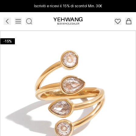
Iscriviti e ricevi il 15% di sconto! Min. 30€
B2B WHOLESALER
-15%