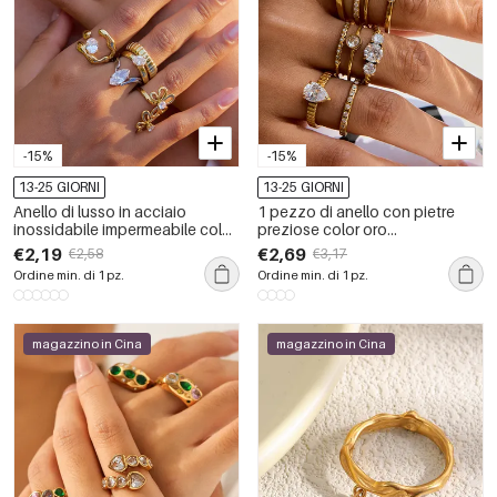
-15%
-15%
13-25 GIORNI
13-25 GIORNI
Anello di lusso in acciaio
1 pezzo di anello con pietre
inossidabile impermeabile color
preziose color oro
oro con pietra preziosa
impermeabile in acciaio
€2,19
€2,69
€2,58
€3,17
inossidabile a goccia da donna
Ordine min. di 1 pz.
Ordine min. di 1 pz.
magazzino in Cina
magazzino in Cina