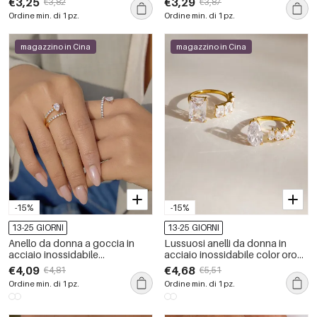
€3,25
€3,29
€3,82
€3,87
zirconi
oro, con zirconi.
Ordine min. di 1 pz.
Ordine min. di 1 pz.
magazzino in Cina
magazzino in Cina
-15%
-15%
13-25 GIORNI
13-25 GIORNI
Anello da donna a goccia in
Lussuosi anelli da donna in
acciaio inossidabile
acciaio inossidabile color oro
impermeabile color oro con
con zirconi, forma irregolare a
€4,09
€4,68
€4,81
€5,51
strass e zirconi.
goccia, impermeabili, per tutti i
Ordine min. di 1 pz.
Ordine min. di 1 pz.
giorni.