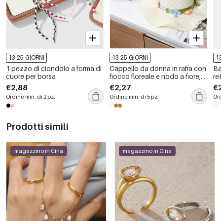
13-25 GIORNI
13-25 GIORNI
1
1 pezzo di ciondolo a forma di
Cappello da donna in rafia con
Ba
cuore per borsa
fiocco floreale e nodo a fiore,
re
serie Simple, ideale per le
€2,88
€2,27
€
vacanze.
Ordine min. di 2 pz.
Ordine min. di 5 pz.
Ord
Prodotti simili
magazzino in Cina
magazzino in Cina