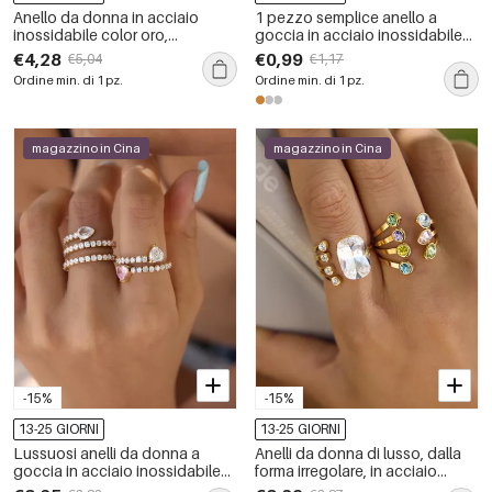
Anello da donna in acciaio
1 pezzo semplice anello a
inossidabile color oro,
goccia in acciaio inossidabile
impermeabile, a forma di goccia,
color oro
€4,28
€0,99
€5,04
€1,17
con zirconi.
Ordine min. di 1 pz.
Ordine min. di 1 pz.
magazzino in Cina
magazzino in Cina
-15%
-15%
13-25 GIORNI
13-25 GIORNI
Lussuosi anelli da donna a
Anelli da donna di lusso, dalla
goccia in acciaio inossidabile
forma irregolare, in acciaio
color oro impermeabile con
inossidabile, impermeabili, color