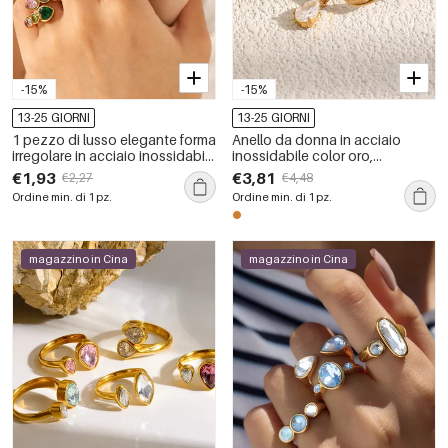
-15%
-15%
13-25 GIORNI
13-25 GIORNI
1 pezzo di lusso elegante forma
Anello da donna in acciaio
irregolare in acciaio inossidabile
inossidabile color oro,
impermeabile color oro zircone
impermeabile, con zirconi e
€1,93
€3,81
€2,27
€4,48
anelli da donna con pietre
forma irregolare a goccia
Ordine min. di 1 pz.
Ordine min. di 1 pz.
preziose
semplice.
magazzino in Cina
magazzino in Cina