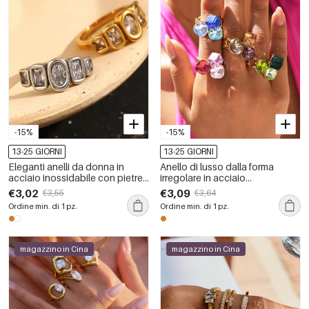
-15%
-15%
13-25 GIORNI
13-25 GIORNI
Eleganti anelli da donna in
Anello di lusso dalla forma
acciaio inossidabile con pietre
irregolare in acciaio
preziose color oro, impermeabili
inossidabile, impermeabile,
€3,02
€3,09
€3,55
€3,64
color oro, con cristallo e pietre
Ordine min. di 1 pz.
Ordine min. di 1 pz.
preziose.
magazzino in Cina
magazzino in Cina