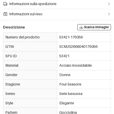
Informazioni sulla spedizione
Informazioni sul reso
Descrizione
Scarica immagini
Numero del prodotto
53421-175056
GTIN
SCM202606040175056
SPU ID
53421
Material
Acciaio inossidabile
Gender
Donne
Stagione
Four Seasons
Series
Serie lussuosa
Style
Elegante
Pattern
Gocciolina