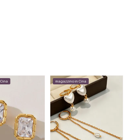
 Cina
magazzino in Cina