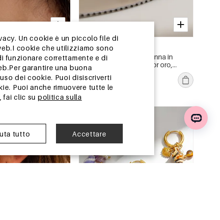
-15%
vacy. Un cookie è un piccolo file di
13-25 GIORNI
web.I cookie che utilizziamo sono
denti da donna Simple
Orecchini a perno da donna in
di funzionare correttamente e di
n Oceanic Style Fish
acciaio inossidabile color oro,
web.Per garantire una buona
in acciaio inossidabile
impermeabili, dalla forma geometrica
€1,33
€1,56
so dei cookie. Puoi disiscriverti
e con zirconi.
z.
Ordine min. di 1 pz.
ie. Puoi anche rimuovere tutte le
 fai clic su
politica sulla
 Cina
magazzino in Cina
iuta tutto
Accettare