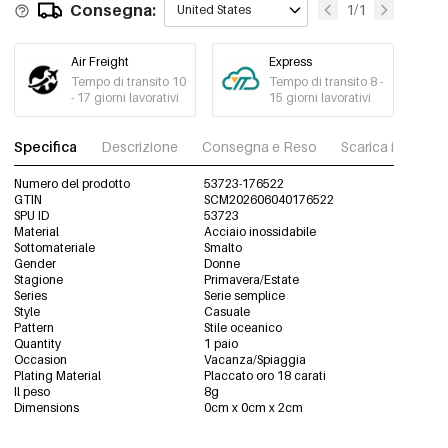
Consegna:
1/1
United States
Air Freight
Express
Tempo di transito 10
Tempo di transito 8 -
- 17 giorni lavorativi
15 giorni lavorativi
Specifica
Descrizione
Consegna e Reso
Scarica immagini
Numero del prodotto
53723-176522
GTIN
SCM202606040176522
SPU ID
53723
Material
Acciaio inossidabile
Sottomateriale
Smalto
Gender
Donne
Stagione
Primavera/Estate
Series
Serie semplice
Style
Casuale
Pattern
Stile oceanico
Quantity
1 paio
Occasion
Vacanza/Spiaggia
Plating Material
Placcato oro 18 carati
Il peso
8g
Dimensions
0cm x 0cm x 2cm