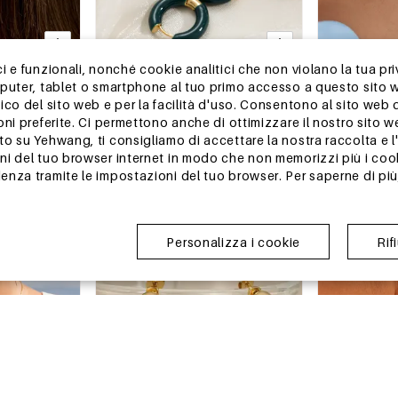
-15%
-15%
 e funzionali, nonché cookie analitici che non violano la tua pri
13-25 GIORNI
13-25 GIORNI
mputer, tablet o smartphone al tuo primo accesso a questo sito 
cciaio
Orecchini a cerchio da donna Simple
Orecchini pen
ico del sito web e per la facilità d'uso. Consentono al sito web 
li color oro,
Series Retro Circle in acciaio
Series Vacatio
oni preferite. Ci permettono anche di ottimizzare il nostro sito 
tar Starfish
inossidabile impermeabile color oro.
Starfish Coral 
€1,46
€5,21
€1,72
€6,13
 su Yehwang, ti consigliamo di accettare la nostra raccolta e l'u
impermeabile
Ordine min. di 1 pz.
Ordine min. di 1 p
i del tuo browser internet in modo che non memorizzi più i cook
nza tramite le impostazioni del tuo browser. Per saperne di più,
magazzino in Cina
magazzino in
Personalizza i cookie
Rif