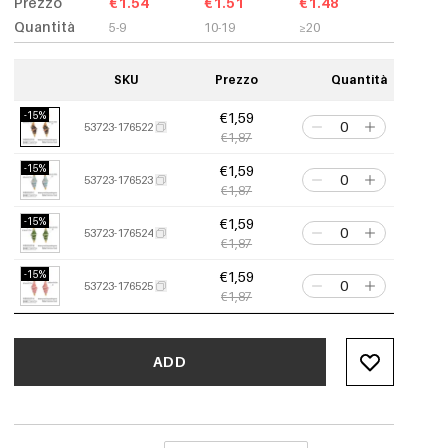
Prezzo
€1.54
€1.51
€1.48
Quantità
5-9
10-19
≥20
SKU
Prezzo
Quantità
-15%
€1,59
53723-176522
€1,87
-15%
€1,59
53723-176523
€1,87
-15%
€1,59
53723-176524
€1,87
-15%
€1,59
53723-176525
€1,87
ADD