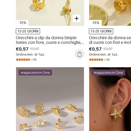
-15%
-15%
13-25 GIORNI
13-25 GIORNI
Orecchini a clip da donna Simple
Orecchini da donna se
Series con fiore, cuore e conchiglia,
di cuore con fiori e mot
in acciaio inossidabile, impermeabili,
in acciaio inossidabil
€0,57
€0,57
€0,67
€0,67
colore oro.
color oro.
Ordine min. di 1 pz.
Ordine min. di 1 pz.
+10
+10
magazzino in Cina
magazzino in Cina