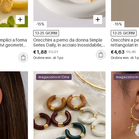
-15%
-15%
13-25 GIORNI
13-25 GIORNI
mplici a forma
Orecchini a perno da donna Simple
Orecchini a p
ivi geometrici,
Series Daily, in acciaio inossidabile,
rettangolari in
e impermeabile
impermeabili, color oro, con forma
impermeabili, 
€1,88
€4,63
€2,21
€5,45
geometrica.
Ordine min. di 1 pz.
Ordine min. di 1 p
magazzino in Cina
magazzino in