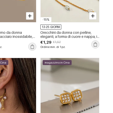
-15%
13-25 GIORNI
erno da donna
Orecchini da donna con perline,
 acciaio inossidabile,
eleganti, a forma di cuore e nappa, in
color oro, con zirconi.
acciaio inossidabile impermeabile
€1,29
€1,52
color oro, serie Romantic Series.
z.
Ordine min. di 1 pz.
 Cina
magazzino in Cina