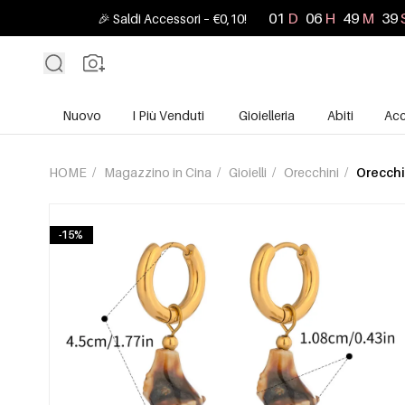
01
D
06
H
49
M
38
🎉 Saldi Accessori – €0,10!
Nuovo
I Più Venduti
Gioielleria
Abiti
Acc
HOME
/
Magazzino in Cina
/
Gioielli
/
Orecchini
/
Orecchi
-15%