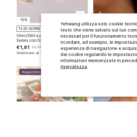
-15%
-15%
Yehwang utilizza solo cookie tecnici
13-25 GIORNI
13-25 GIORNI
testo che viene salvato sul tuo co
Orecchini a perno da donna Simple
Orecchini a perno in a
necessari per il funzionamento tecn
Series con forma geometrica, in
inossidabile impermeabi
ricordare, ad esempio, le impostazi
acciaio inossidabile, impermeabili,
serie romantica Daily S
€1,81
€3,29
€2,13
€3,87
esperienza di navigazione e acquisto
color oro e strass.
Ordine min. di 1 pz.
Ordine min. di 1 pz.
dai cookie regolando le impostazion
informazioni memorizzate in precede
riservatezza
.
magazzino in Cina
magazzino in Cina