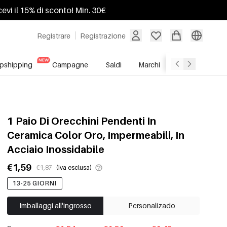
ricevi il 15% di sconto! Min. 30€
Registrare
Registrazione
pshipping
Campagne
Saldi
Marchi
Servizio All'In
1 Paio Di Orecchini Pendenti In
Ceramica Color Oro, Impermeabili, In
Acciaio Inossidabile
€1,59
€1,87
(Iva esclusa)
13-25 GIORNI
Imballaggi all'ingrosso
Personalizado