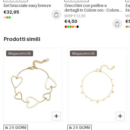
Set bracciale easy breeze
Orecchini con perline e
Ea
dettagli in Colore oro - Colore
St
€32,95
oro/rosso
MSRP €13,99
MS
€4,50
€
Prodotti simili
Magazzino UE
Magazzino UE
2-5 GIORNI
2-5 GIORNI