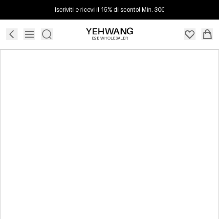
Iscriviti e ricevi il 15% di sconto! Min. 30€
B2B WHOLESALER