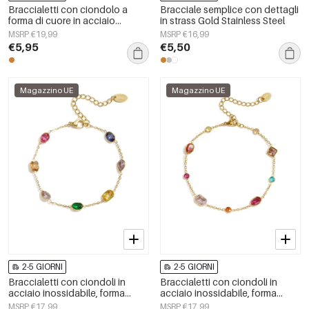
Braccialetti con ciondolo a
Bracciale semplice con dettagli
forma di cuore in acciaio
in strass Gold Stainless Steel
inossidabile placcato oro 14
MSRP €19,99
MSRP €16,99
carati, serie semplice per tutti i
€5,95
€5,50
giorni, gioielli da donna.
Magazzino UE
Magazzino UE
2-5 GIORNI
2-5 GIORNI
Braccialetti con ciondoli in
Braccialetti con ciondoli in
acciaio inossidabile, forma
acciaio inossidabile, forma
geometrica, semplici, per tutti i
geometrica, semplici, per tutti i
MSRP €17,99
MSRP €17,99