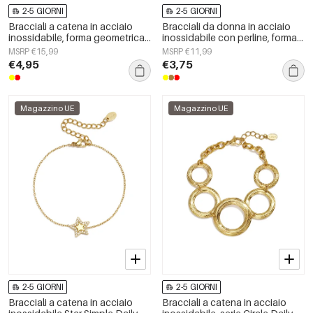
2-5 GIORNI
2-5 GIORNI
Bracciali a catena in acciaio
Bracciali da donna in acciaio
inossidabile, forma geometrica,
inossidabile con perline, forma
semplici, serie Simple, gioielli da
irregolare, casual, semplici, per
MSRP €15,99
MSRP €11,99
donna per tutti i giorni.
tutti i giorni.
€4,95
€3,75
Magazzino UE
Magazzino UE
2-5 GIORNI
2-5 GIORNI
Bracciali a catena in acciaio
Bracciali a catena in acciaio