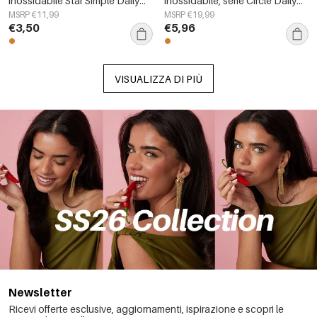
inossidabile Star Simple Daily
inossidabile, serie Circle Daily
Simple Series Gioielli da donna
Simple, gioielli da donna
MSRP €11,99
MSRP €19,99
€3,50
€5,96
VISUALIZZA DI PIÙ
Newsletter
Ricevi offerte esclusive, aggiornamenti, ispirazione e scopri le