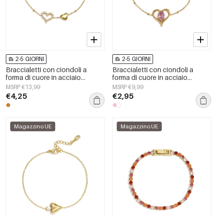
2-5 GIORNI
2-5 GIORNI
Braccialetti con ciondoli a
Braccialetti con ciondoli a
forma di cuore in acciaio
forma di cuore in acciaio
inossidabile placcato oro 14
inossidabile, serie Simple Daily
MSRP €13,99
MSRP €9,99
carati, serie Simple Daily Simple,
Simple, gioielli da donna
€4,25
€2,95
gioielli da donna
Magazzino UE
Magazzino UE