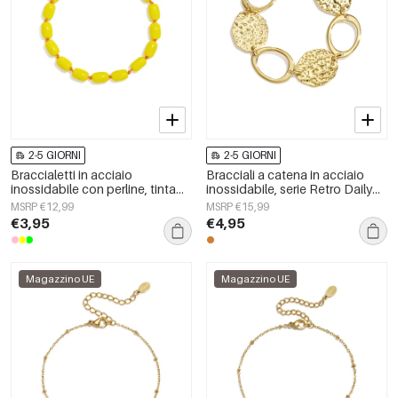
2-5 GIORNI
2-5 GIORNI
Braccialetti in acciaio
Bracciali a catena in acciaio
inossidabile con perline, tinta
inossidabile, serie Retro Daily
unita, semplici, per tutti i giorni,
Classic, gioielli da donna
MSRP €12,99
MSRP €15,99
serie Simple, gioielli da donna
€3,95
€4,95
Magazzino UE
Magazzino UE