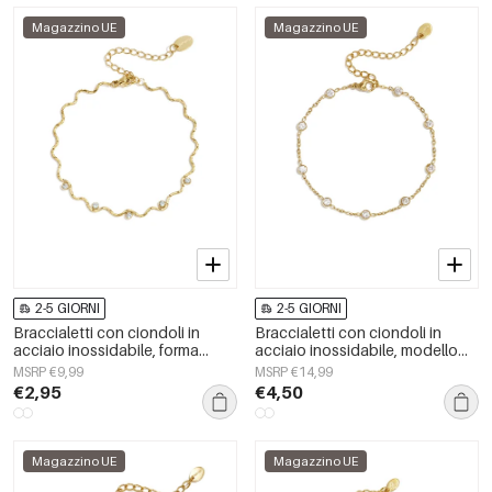
Magazzino UE
Magazzino UE
2-5 GIORNI
2-5 GIORNI
Braccialetti con ciondoli in
Braccialetti con ciondoli in
acciaio inossidabile, forma
acciaio inossidabile, modello
irregolare, semplici, per tutti i
Circle Simple, serie Daily Simple,
MSRP €9,99
MSRP €14,99
giorni, serie Simple, gioielli da
gioielli da donna
€2,95
€4,50
donna
Magazzino UE
Magazzino UE