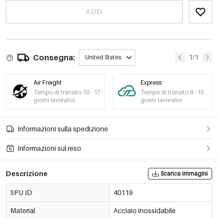
ADD
Consegna:
1/1
United States
Air Freight
Express
Tempo di transito 10 - 17
Tempo di transito 8 - 15
giorni lavorativi
giorni lavorativi
Informazioni sulla spedizione
Informazioni sul reso
Descrizione
Scarica immagini
SPU ID
40119
Material
Acciaio inossidabile