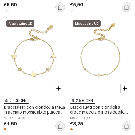
giorni, serie Simple, gioielli da
giorni, serie Simple, gioielli da
€5,50
€5,50
donna
donna
Magazzino UE
Magazzino UE
2-5 GIORNI
2-5 GIORNI
Braccialetti con ciondoli a stella
Braccialetti con ciondoli a
in acciaio inossidabile placcato
croce in acciaio inossidabile,
oro 14 carati, serie Daily Simple,
serie semplice, gioielli da donna
MSRP €14,99
MSRP €10,99
gioielli da donna
€4,50
€3,25