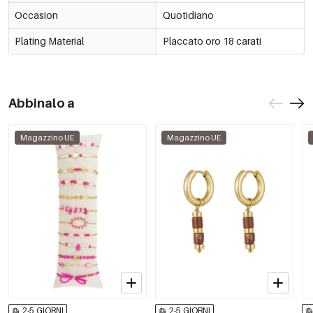
Occasion
Quotidiano
Plating Material
Placcato oro 18 carati
Abbinalo a
Magazzino UE
Magazzino UE
2-5 GIORNI
2-5 GIORNI