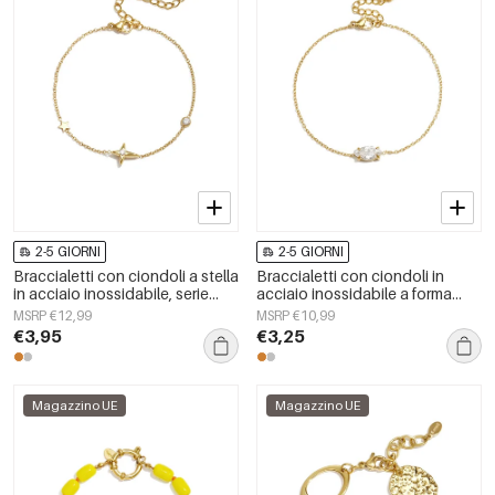
2-5 GIORNI
2-5 GIORNI
Braccialetti con ciondoli a stella
Braccialetti con ciondoli in
in acciaio inossidabile, serie
acciaio inossidabile a forma
semplice e quotidiana, gioielli
ellittica, semplici, per tutti i
MSRP €12,99
MSRP €10,99
da donna
giorni, della serie Simple, gioielli
€3,95
€3,25
da donna.
Magazzino UE
Magazzino UE