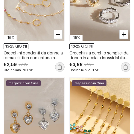
-15%
-15%
13-25 GIORNI
13-25 GIORNI
Orecchini pendenti da donna a
Orecchini a cerchio semplici da
forma ellittica con catena a
donna in acciaio inossidabile
nappine, in acciaio inossidabile,
color oro, impermeabili, della
€2,59
€3,88
€3,05
€4,57
impermeabili, della serie
serie Luxurious.
Ordine min. di 1 pz.
Ordine min. di 1 pz.
Romantic Series Vacation.
magazzino in Cina
magazzino in Cina