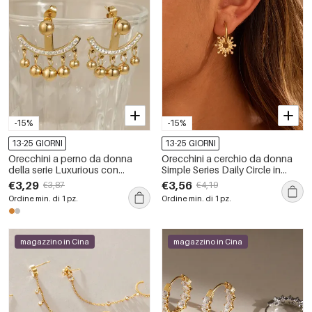
-15%
-15%
13-25 GIORNI
13-25 GIORNI
Orecchini a perno da donna
Orecchini a cerchio da donna
della serie Luxurious con
Simple Series Daily Circle in
nappina, in acciaio inossidabile,
acciaio inossidabile
€3,29
€3,56
€3,87
€4,19
impermeabili, color oro e strass.
impermeabile color oro
Ordine min. di 1 pz.
Ordine min. di 1 pz.
magazzino in Cina
magazzino in Cina