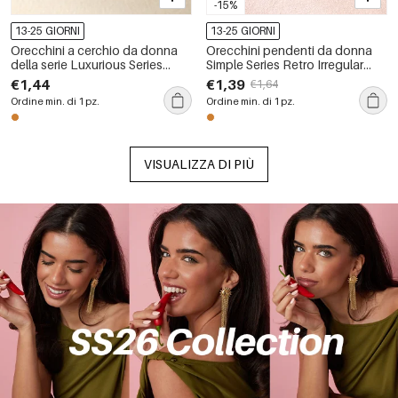
-15%
13-25 GIORNI
13-25 GIORNI
Orecchini a cerchio da donna
Orecchini pendenti da donna
della serie Luxurious Series
Simple Series Retro Irregular
Simple Circle Lines in rame color
Shape Sun in acciaio
€1,44
€1,39
€1,64
oro con zirconi
inossidabile impermeabile color
Ordine min. di 1 pz.
Ordine min. di 1 pz.
oro
VISUALIZZA DI PIÙ