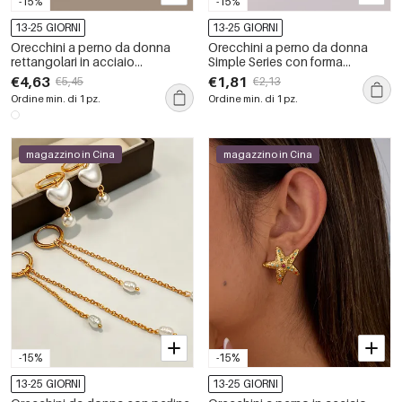
-15%
-15%
13-25 GIORNI
13-25 GIORNI
Orecchini a perno da donna
Orecchini a perno da donna
rettangolari in acciaio
Simple Series con forma
inossidabile, impermeabili, color
geometrica, in acciaio
€4,63
€1,81
€5,45
€2,13
oro, con zirconi.
inossidabile, impermeabili, color
Ordine min. di 1 pz.
Ordine min. di 1 pz.
oro e strass.
magazzino in Cina
magazzino in Cina
-15%
-15%
13-25 GIORNI
13-25 GIORNI