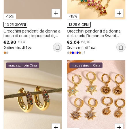
-15%
-15%
13-25 GIORNI
13-25 GIORNI
Orecchini pendenti da donna a
Orecchini pendenti da donna
forma di cuore, impermeabili,
della serie Romantic Sweet
color oro, con zirconi.
Flower in acciaio inossidabile,
€2,90
€2,64
€3,41
€3,10
impermeabili, color oro, con
Ordine min. di 1 pz.
Ordine min. di 1 pz.
zirconi.
+7
magazzino in Cina
magazzino in Cina