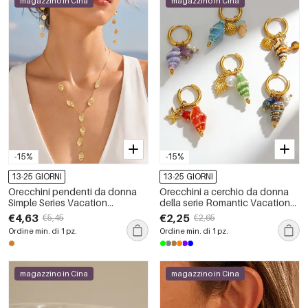
magazzino in Cina
magazzino in Cina
-15%
-15%
13-25 GIORNI
13-25 GIORNI
Orecchini pendenti da donna
Orecchini a cerchio da donna
Simple Series Vacation
della serie Romantic Vacation
Patchwork Leaf in acciaio
con perline, conchiglia e filo, in
€4,63
€2,25
€5,45
€2,65
inossidabile, impermeabili,
acciaio inossidabile,
Ordine min. di 1 pz.
Ordine min. di 1 pz.
colore oro.
impermeabili, colore oro.
magazzino in Cina
magazzino in Cina