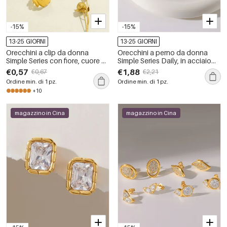
-15%
-15%
13-25 GIORNI
13-25 GIORNI
Orecchini a clip da donna
Orecchini a perno da donna
Simple Series con fiore, cuore e
Simple Series Daily, in acciaio
conchiglia, in acciaio
inossidabile, impermeabili, color
€0,57
€1,88
€0,67
€2,21
inossidabile, impermeabili,
oro, con forma geometrica.
Ordine min. di 1 pz.
Ordine min. di 1 pz.
colore oro.
+10
magazzino in Cina
magazzino in Cina