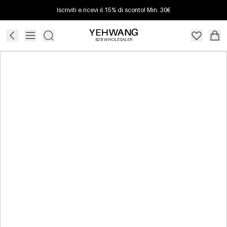
Iscriviti e ricevi il 15% di sconto! Min. 30€
B2B WHOLESALER