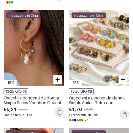
magazzino in Cina
magazzino in Cina
-15%
-15%
13-25 GIORNI
13-25 GIORNI
Orecchini pendenti da donna
Orecchini a cerchio da donna
Simple Series Vacation Oceanic
Simple Series Retro con
Style Fish Starfish Coral in
sfumatura di colore, in acciaio
€5,21
€1,70
€6,13
€2,00
acciaio inossidabile
inossidabile, impermeabili, color
Ordine min. di 1 pz.
Ordine min. di 1 pz.
impermeabile
oro e pietra naturale.
+7