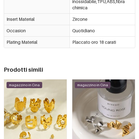
inossidabile,TPU,ABS,fibra
chimica
Insert Material
Zircone
Occasion
Quotidiano
Plating Material
Placcato oro 18 carati
Prodotti simili
magazzino in Cina
magazzino in Cina