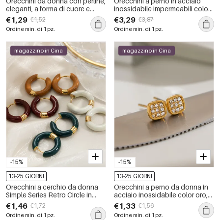
Orecchini da donna con perline,
Orecchini a perno in acciaio
eleganti, a forma di cuore e
inossidabile impermeabili color
nappa, in acciaio inossidabile
oro, serie romantica Daily Star
€1,29
€3,29
€1,52
€3,87
impermeabile color oro, serie
Starfish
Ordine min. di 1 pz.
Ordine min. di 1 pz.
Romantic Series.
magazzino in Cina
magazzino in Cina
-15%
-15%
13-25 GIORNI
13-25 GIORNI
Orecchini a cerchio da donna
Orecchini a perno da donna in
Simple Series Retro Circle in
acciaio inossidabile color oro,
acciaio inossidabile
impermeabili, dalla forma
€1,46
€1,33
€1,72
€1,56
impermeabile color oro.
geometrica e con zirconi.
Ordine min. di 1 pz.
Ordine min. di 1 pz.