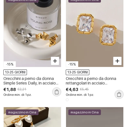
-15%
-15%
13-25 GIORNI
13-25 GIORNI
Orecchini a perno da donna
Orecchini a perno da donna
Simple Series Daily, in acciaio
rettangolari in acciaio
inossidabile, impermeabili, color
inossidabile, impermeabili, color
€1,88
€4,63
€2,21
€5,45
oro, con forma geometrica.
oro, con zirconi.
Ordine min. di 1 pz.
Ordine min. di 1 pz.
magazzino in Cina
magazzino in Cina