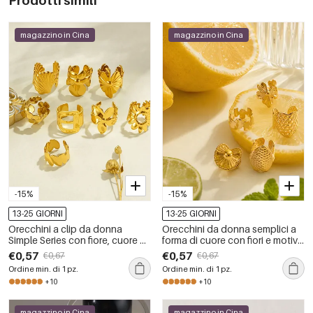
Prodotti simili
magazzino in Cina
magazzino in Cina
-15%
-15%
13-25 GIORNI
13-25 GIORNI
Orecchini a clip da donna
Orecchini da donna semplici a
Simple Series con fiore, cuore e
forma di cuore con fiori e motivi
conchiglia, in acciaio
geometrici, in acciaio
€0,57
€0,57
€0,67
€0,67
inossidabile, impermeabili,
inossidabile impermeabile color
Ordine min. di 1 pz.
Ordine min. di 1 pz.
colore oro.
oro.
+10
+10
magazzino in Cina
magazzino in Cina