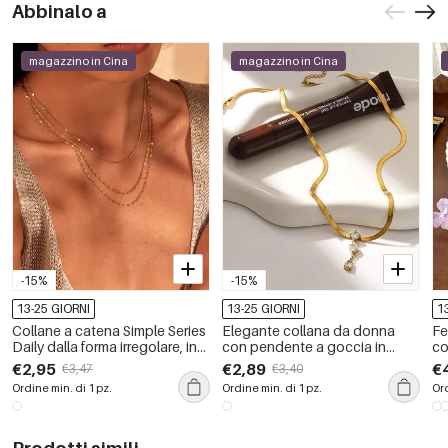
Abbinalo a
magazzino in Cina
magazzino in Cina
-15%
-15%
13-25 GIORNI
13-25 GIORNI
1
Collane a catena Simple Series
Elegante collana da donna
Fe
Daily dalla forma irregolare, in
con pendente a goccia in
co
acciaio inossidabile e
acciaio inossidabile color oro
co
€2,95
€2,89
€
€3,47
€3,40
impermeabili.
impermeabile e zirconi.
Ordine min. di 1 pz.
Ordine min. di 1 pz.
Ord