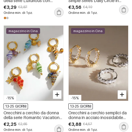
della serie Luxurious con
Simple Series Daily Circle in
nappina, in acciaio inossidabile,
acciaio inossidabile
€3,29
€3,56
€3,87
€4,19
impermeabili, color oro e strass.
impermeabile color oro
Ordine min. di 1 pz.
Ordine min. di 1 pz.
magazzino in Cina
magazzino in Cina
-15%
-15%
13-25 GIORNI
13-25 GIORNI
Orecchini a cerchio da donna
Orecchini a cerchio semplici da
della serie Romantic Vacation
donna in acciaio inossidabile
con perline, conchiglia e filo, in
color oro, impermeabili, della
€2,25
€3,88
€2,65
€4,57
acciaio inossidabile,
serie Luxurious.
Ordine min. di 1 pz.
Ordine min. di 1 pz.
impermeabili, colore oro.