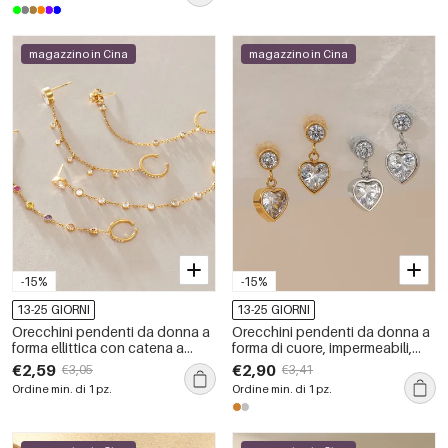
magazzino in Cina
magazzino in Cina
-15%
-15%
13-25 GIORNI
13-25 GIORNI
Orecchini pendenti da donna a
Orecchini pendenti da donna a
forma ellittica con catena a
forma di cuore, impermeabili,
nappine, in acciaio inossidabile,
color oro, con zirconi.
€2,59
€2,90
€3,05
€3,41
impermeabili, della serie
Ordine min. di 1 pz.
Ordine min. di 1 pz.
Romantic Series Vacation.