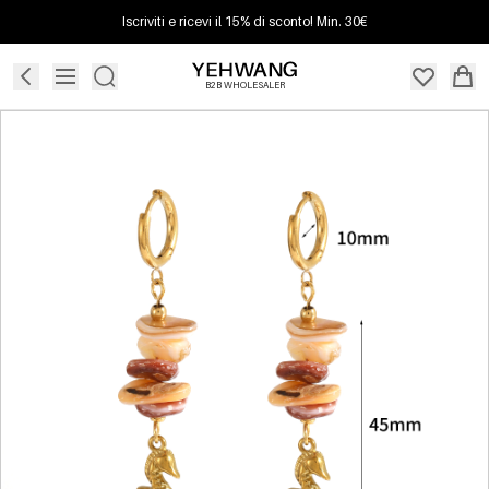
Iscriviti e ricevi il 15% di sconto! Min. 30€
B2B WHOLESALER