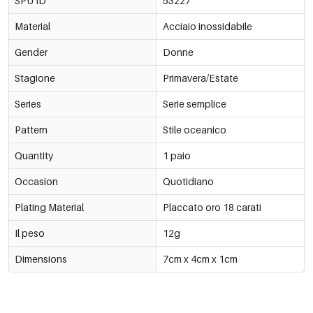
SPU ID
53227
Material
Acciaio inossidabile
Gender
Donne
Stagione
Primavera/Estate
Series
Serie semplice
Pattern
Stile oceanico
Quantity
1 paio
Occasion
Quotidiano
Plating Material
Placcato oro 18 carati
Il peso
12g
Dimensions
7cm x 4cm x 1cm