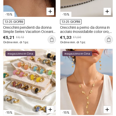
-15%
-15%
13-25 GIORNI
13-25 GIORNI
Orecchini pendenti da donna
Orecchini a perno da donna in
Simple Series Vacation Oceanic
acciaio inossidabile color oro,
Style Fish Starfish Coral in
impermeabili, dalla forma
€5,21
€1,33
€6,13
€1,56
acciaio inossidabile
geometrica e con zirconi.
Ordine min. di 1 pz.
Ordine min. di 1 pz.
impermeabile
magazzino in Cina
magazzino in Cina
-15%
-15%