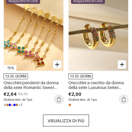
magazzino in Cina
magazzino in Cina
-15%
13-25 GIORNI
13-25 GIORNI
Orecchini pendenti da donna
Orecchini a cerchio da donna
della serie Romantic Sweet
della serie Luxurious Series
Flower in acciaio inossidabile,
Simple Circle Lines in rame color
€2,64
€2,00
€3,10
impermeabili, color oro, con
oro con zirconi
Ordine min. di 1 pz.
Ordine min. di 1 pz.
zirconi.
+7
VISUALIZZA DI PIÙ