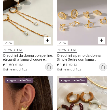
-15%
-15%
13-25 GIORNI
13-25 GIORNI
Orecchini da donna con perline,
Orecchini a perno da donna
eleganti, a forma di cuore e
Simple Series con forma
nappa, in acciaio inossidabile
geometrica, in acciaio
€1,29
€1,81
€1,52
€2,13
impermeabile color oro, serie
inossidabile, impermeabili, color
Ordine min. di 1 pz.
Ordine min. di 1 pz.
Romantic Series.
oro e strass.
magazzino in Cina
magazzino in Cina