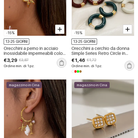
-15%
-15%
13-25 GIORNI
13-25 GIORNI
Orecchini a perno in acciaio
Orecchini a cerchio da donna
inossidabile impermeabili color
Simple Series Retro Circle in
oro, serie romantica Daily Star
acciaio inossidabile
€3,29
€1,46
€3,87
€1,72
Starfish
impermeabile color oro.
Ordine min. di 1 pz.
Ordine min. di 1 pz.
magazzino in Cina
magazzino in Cina