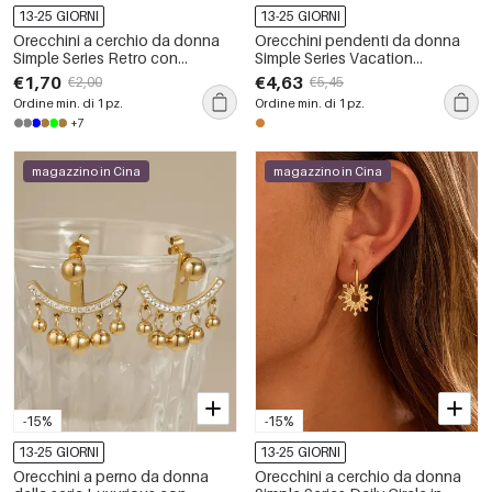
13-25 GIORNI
13-25 GIORNI
Orecchini a cerchio da donna
Orecchini pendenti da donna
Simple Series Retro con
Simple Series Vacation
sfumatura di colore, in acciaio
Patchwork Leaf in acciaio
€1,70
€4,63
€2,00
€5,45
inossidabile, impermeabili, color
inossidabile, impermeabili,
Ordine min. di 1 pz.
Ordine min. di 1 pz.
oro e pietra naturale.
colore oro.
+7
magazzino in Cina
magazzino in Cina
-15%
-15%
13-25 GIORNI
13-25 GIORNI
Orecchini a perno da donna
Orecchini a cerchio da donna