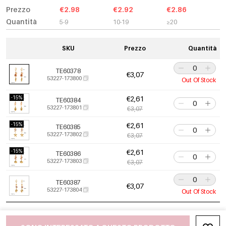
Prezzo
€2.98
€2.92
€2.86
Quantità
5-9
10-19
≥20
SKU
Prezzo
Quantità
TE60378
€3,07
53227-173800
Out Of Stock
-15%
€2,61
TE60384
53227-173801
€3,07
-15%
€2,61
TE60385
53227-173802
€3,07
-15%
€2,61
TE60386
53227-173803
€3,07
TE60387
€3,07
53227-173804
Out Of Stock