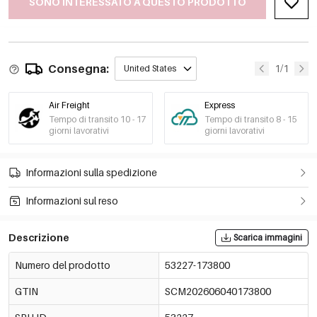
SONO INTERESSATO A QUESTO PRODOTTO
Consegna:
1/1
United States
Air Freight
Express
Tempo di transito 10 - 17
Tempo di transito 8 - 15
giorni lavorativi
giorni lavorativi
Informazioni sulla spedizione
Informazioni sul reso
Descrizione
Scarica immagini
Numero del prodotto
53227-173800
GTIN
SCM202606040173800