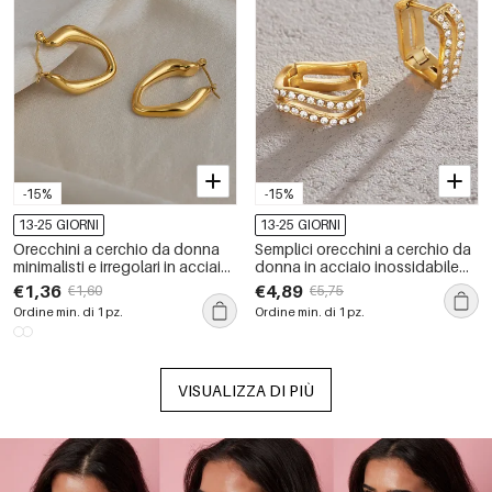
-15%
-15%
13-25 GIORNI
13-25 GIORNI
Orecchini a cerchio da donna
Semplici orecchini a cerchio da
minimalisti e irregolari in acciaio
donna in acciaio inossidabile
inossidabile, impermeabili e
traforato, impermeabili, color
€1,36
€4,89
€1,60
€5,75
color oro.
oro, con strass.
Ordine min. di 1 pz.
Ordine min. di 1 pz.
VISUALIZZA DI PIÙ