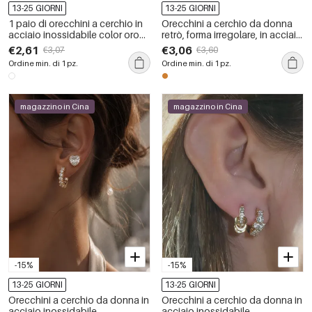
13-25 GIORNI
13-25 GIORNI
1 paio di orecchini a cerchio in
Orecchini a cerchio da donna
acciaio inossidabile color oro
retrò, forma irregolare, in acciaio
impermeabili
inossidabile, impermeabili, color
€2,61
€3,06
€3,07
€3,60
oro.
Ordine min. di 1 pz.
Ordine min. di 1 pz.
magazzino in Cina
magazzino in Cina
-15%
-15%
13-25 GIORNI
13-25 GIORNI
Orecchini a cerchio da donna in
Orecchini a cerchio da donna in
acciaio inossidabile
acciaio inossidabile