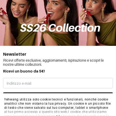
Newsletter
Ricevi offerte esclusive, aggiornamenti, ispirazione e scopri le
nostre ultime collezioni.
Ricevi un buono da 5€!
MI STO REGISTRANDO
Yehwang utilizza solo cookie tecnici e funzionali, nonché cookie
analitici che non violano la tua privacy. Un cookie è un piccolo file
di testo che viene salvato sul tuo computer, tablet o smartphone
al tuo primo accesso a questo sito web.I cookie che utilizziamo
INFO
sono necessari per il funzionamento tecnico del sito web e per la