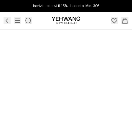
Iscriviti e ricevi il 15% di sconto! Min. 30€
B2B WHOLESALER