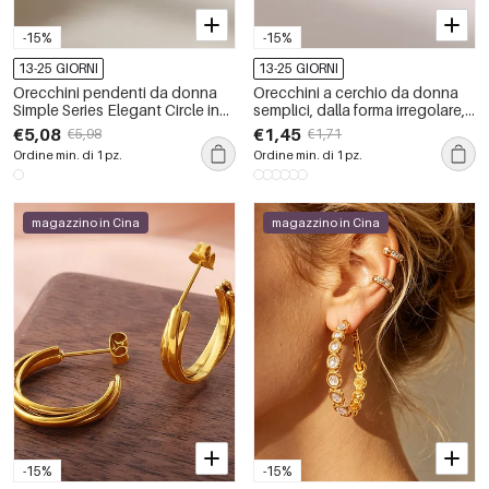
-15%
-15%
13-25 GIORNI
13-25 GIORNI
Orecchini pendenti da donna
Orecchini a cerchio da donna
Simple Series Elegant Circle in
semplici, dalla forma irregolare,
acciaio inossidabile color oro
in acciaio inossidabile
€5,08
€1,45
€5,98
€1,71
impermeabile color oro.
Ordine min. di 1 pz.
Ordine min. di 1 pz.
magazzino in Cina
magazzino in Cina
-15%
-15%