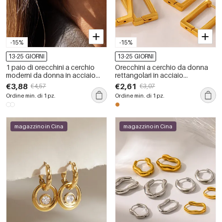
-15%
-15%
13-25 GIORNI
13-25 GIORNI
1 paio di orecchini a cerchio
Orecchini a cerchio da donna
moderni da donna in acciaio
rettangolari in acciaio
inossidabile color oro
inossidabile, impermeabili, color
€3,88
€2,61
€4,57
€3,07
impermeabili
oro, per tutti i giorni.
Ordine min. di 1 pz.
Ordine min. di 1 pz.
magazzino in Cina
magazzino in Cina