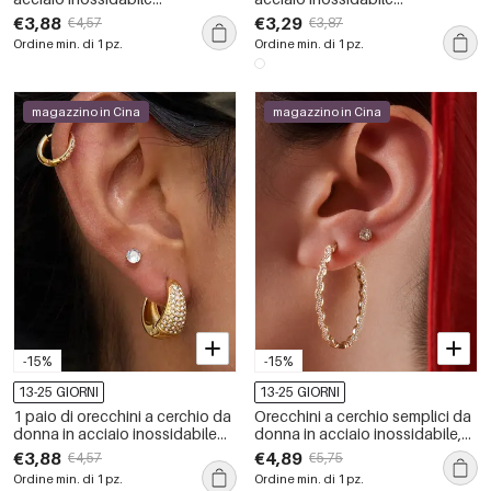
impermeabile color oro con
impermeabile color oro con
€3,88
€3,29
€4,57
€3,87
zirconi.
zirconi.
Ordine min. di 1 pz.
Ordine min. di 1 pz.
magazzino in Cina
magazzino in Cina
-15%
-15%
13-25 GIORNI
13-25 GIORNI
1 paio di orecchini a cerchio da
Orecchini a cerchio semplici da
donna in acciaio inossidabile
donna in acciaio inossidabile,
color oro, impermeabili, di lusso
impermeabili, color oro con
€3,88
€4,89
€4,57
€5,75
strass.
Ordine min. di 1 pz.
Ordine min. di 1 pz.