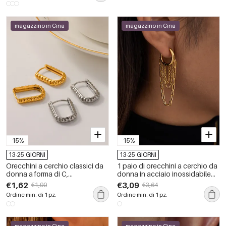
magazzino in Cina
magazzino in Cina
-15%
-15%
13-25 GIORNI
13-25 GIORNI
Orecchini a cerchio classici da
1 paio di orecchini a cerchio da
donna a forma di C,
donna in acciaio inossidabile
impermeabili, in acciaio
con nappe delicate e
€1,62
€3,09
€1,90
€3,64
inossidabile color oro.
impermeabili color oro
Ordine min. di 1 pz.
Ordine min. di 1 pz.