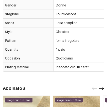
Gender
Donne
Stagione
Four Seasons
Series
Serie semplice
Style
Classico
Pattern
forma irregolare
Quantity
1 paio
Occasion
Quotidiano
Plating Material
Placcato oro 18 carati
Abbinalo a
magazzino in Cina
magazzino in Cina