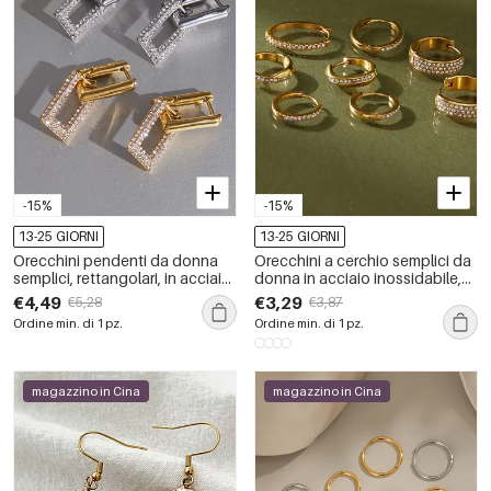
-15%
-15%
13-25 GIORNI
13-25 GIORNI
Orecchini pendenti da donna
Orecchini a cerchio semplici da
semplici, rettangolari, in acciaio
donna in acciaio inossidabile,
inossidabile impermeabile color
impermeabili, color oro con
€4,49
€3,29
€5,28
€3,87
oro con strass.
strass.
Ordine min. di 1 pz.
Ordine min. di 1 pz.
magazzino in Cina
magazzino in Cina