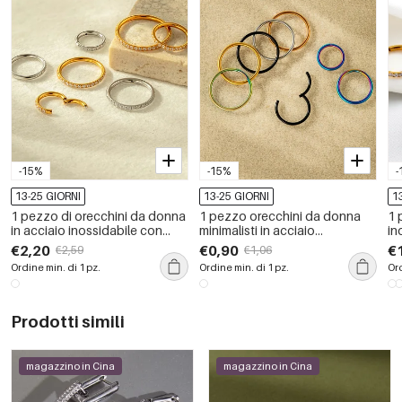
-15%
-15%
-
13-25 GIORNI
13-25 GIORNI
1
1 pezzo di orecchini da donna
1 pezzo orecchini da donna
1 
in acciaio inossidabile con
minimalisti in acciaio
in
zirconi color oro impermeabili
inossidabile color oro
or
€2,20
€0,90
€
€2,59
€1,06
impermeabili
Ordine min. di 1 pz.
Ordine min. di 1 pz.
Ord
Prodotti simili
magazzino in Cina
magazzino in Cina