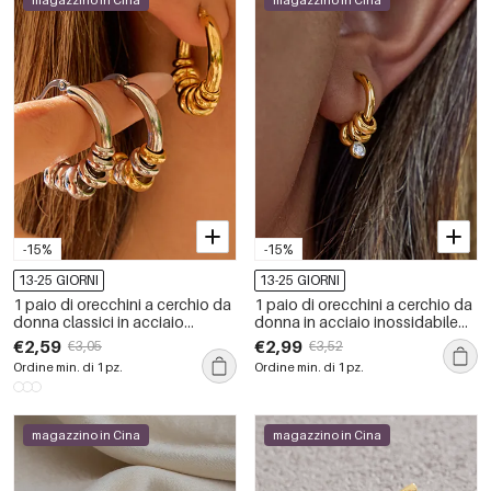
magazzino in Cina
magazzino in Cina
-15%
-15%
13-25 GIORNI
13-25 GIORNI
1 paio di orecchini a cerchio da
1 paio di orecchini a cerchio da
donna classici in acciaio
donna in acciaio inossidabile
inossidabile color oro,
color oro, impermeabili, semplici
€2,59
€2,99
€3,05
€3,52
impermeabili e misti
e circolari
Ordine min. di 1 pz.
Ordine min. di 1 pz.
magazzino in Cina
magazzino in Cina