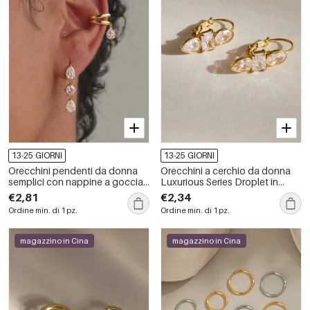
13-25 GIORNI
13-25 GIORNI
Orecchini pendenti da donna
Orecchini a cerchio da donna
semplici con nappine a goccia,
Luxurious Series Droplet in
in acciaio inossidabile,
acciaio inossidabile color oro
€2,81
€2,34
impermeabili, color oro, con
impermeabile con zirconi
Ordine min. di 1 pz.
Ordine min. di 1 pz.
zirconi.
magazzino in Cina
magazzino in Cina