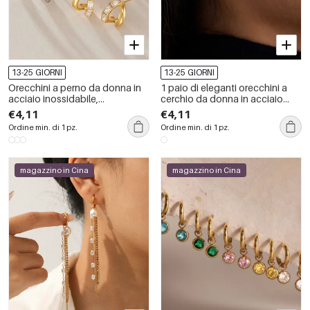
13-25 GIORNI
13-25 GIORNI
Orecchini a perno da donna in
1 paio di eleganti orecchini a
acciaio inossidabile,
cerchio da donna in acciaio
impermeabili, color oro, con
inossidabile con zirconi color
€4,11
€4,11
zirconi, dalla forma irregolare.
oro impermeabili
Ordine min. di 1 pz.
Ordine min. di 1 pz.
magazzino in Cina
magazzino in Cina