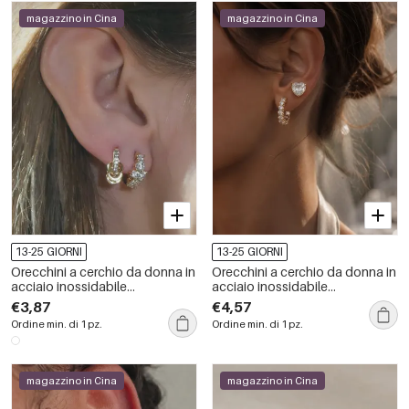
magazzino in Cina
magazzino in Cina
13-25 GIORNI
13-25 GIORNI
Orecchini a cerchio da donna in
Orecchini a cerchio da donna in
acciaio inossidabile
acciaio inossidabile
impermeabile color oro con
impermeabile color oro con
€3,87
€4,57
zirconi.
zirconi.
Ordine min. di 1 pz.
Ordine min. di 1 pz.
magazzino in Cina
magazzino in Cina