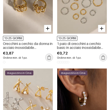
13-25 GIORNI
13-25 GIORNI
Orecchini a cerchio da donna in
1 paio di orecchini a cerchio
acciaio inossidabile
basic in acciaio inossidabile
impermeabile color oro con
color oro impermeabili
€3,87
€0,72
zirconi.
Ordine min. di 1 pz.
Ordine min. di 1 pz.
magazzino in Cina
magazzino in Cina