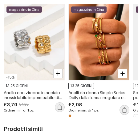
magazzino in Cina
magazzino in Cina
-15%
13-25 GIORNI
13-25 GIORNI
1
Anello con zircone in acciaio
Anelli da donna Simple Series
Sc
inossidabile impermeabile di
Daily dalla forma irregolare e
po
forma irregolare
traforata, in acciaio
a 
€3,70
€2,08
€
€4,35
inossidabile impermeabile
lu
Ordine min. di 1 pz.
Ordine min. di 1 pz.
Ord
color oro.
Prodotti simili