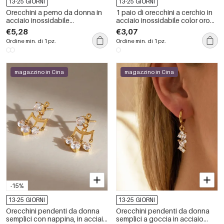
13-25 GIORNI
13-25 GIORNI
Orecchini a perno da donna in
1 paio di orecchini a cerchio in
acciaio inossidabile
acciaio inossidabile color oro
impermeabile color oro con
impermeabili
€5,28
€3,07
zirconi
Ordine min. di 1 pz.
Ordine min. di 1 pz.
magazzino in Cina
magazzino in Cina
-15%
13-25 GIORNI
13-25 GIORNI
Orecchini pendenti da donna
Orecchini pendenti da donna
semplici con nappina, in acciaio
semplici a goccia in acciaio