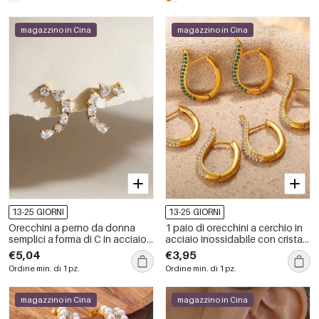
magazzino in Cina
magazzino in Cina
13-25 GIORNI
13-25 GIORNI
Orecchini a perno da donna
1 paio di orecchini a cerchio in
semplici a forma di C in acciaio
acciaio inossidabile con cristalli
inossidabile color oro con
color oro impermeabili
€5,04
€3,95
zirconi, impermeabili.
Ordine min. di 1 pz.
Ordine min. di 1 pz.
magazzino in Cina
magazzino in Cina