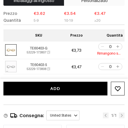
Imballaggi all'ingrosso
Personalizado
Prezzo
€3.62
€3.54
€3.47
Quantità
5-9
10-19
≥20
SKU
Prezzo
Quantità
TE60403-G
€3,73
53229-173807
Rimangono solo 3
TE60403-S
€3,47
53229-173808
ADD
Consegna:
1/1
United States