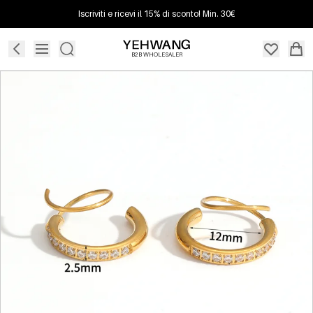
Iscriviti e ricevi il 15% di sconto! Min. 30€
B2B WHOLESALER