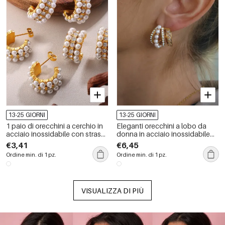
13-25 GIORNI
13-25 GIORNI
1 paio di orecchini a cerchio in
Eleganti orecchini a lobo da
acciaio inossidabile con strass
donna in acciaio inossidabile
color oro impermeabili
color oro, impermeabili, con
€3,41
€6,45
zirconi e perle.
Ordine min. di 1 pz.
Ordine min. di 1 pz.
VISUALIZZA DI PIÙ