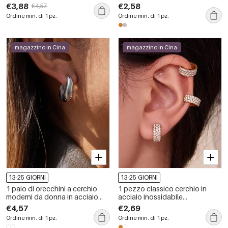
inossidabile, impermeabili, color
inossidabile, impermeabili, color
€3,88
€2,58
€4,57
oro e zirconi.
oro, con zirconi.
Ordine min. di 1 pz.
Ordine min. di 1 pz.
magazzino in Cina
magazzino in Cina
13-25 GIORNI
13-25 GIORNI
1 paio di orecchini a cerchio
1 pezzo classico cerchio in
moderni da donna in acciaio
acciaio inossidabile
inossidabile color oro
impermeabile color oro zircone
€4,57
€2,69
impermeabili
orecchini da donna
Ordine min. di 1 pz.
Ordine min. di 1 pz.