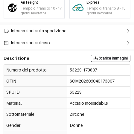
Air Freight
Express
Tempo di transito 10 - 17
Tempo di transito 8 - 15
giorni lavorativi
giorni lavorativi
Informazioni sulla spedizione
Informazioni sul reso
Descrizione
Scarica immagini
Numero del prodotto
53229-173807
GTIN
SCM202606040173807
SPU ID
53229
Material
Acciaio inossidabile
Sottomateriale
Zircone
Gender
Donne