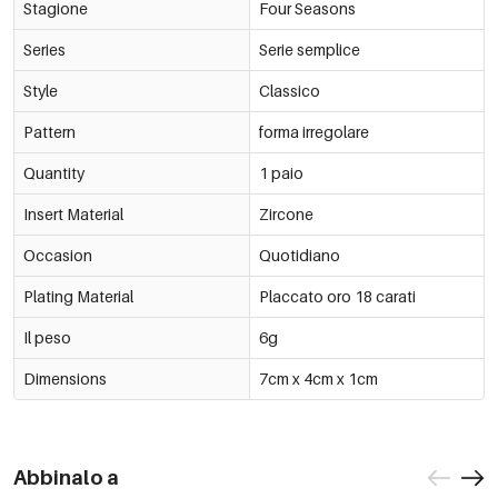
Stagione
Four Seasons
Series
Serie semplice
Style
Classico
Pattern
forma irregolare
Quantity
1 paio
Insert Material
Zircone
Occasion
Quotidiano
Plating Material
Placcato oro 18 carati
Il peso
6g
Dimensions
7cm x 4cm x 1cm
Abbinalo a