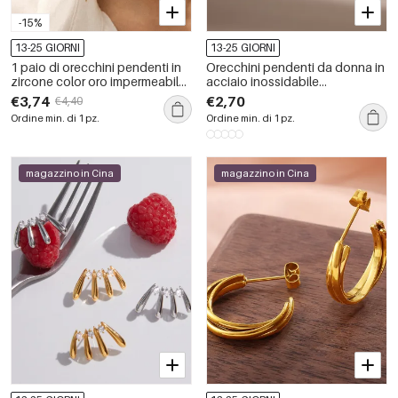
-15%
13-25 GIORNI
13-25 GIORNI
1 paio di orecchini pendenti in
Orecchini pendenti da donna in
zircone color oro impermeabile
acciaio inossidabile
con nappa in acciaio
impermeabile color oro con
€3,74
€2,70
€4,40
inossidabile di lusso
zirconi.
Ordine min. di 1 pz.
Ordine min. di 1 pz.
magazzino in Cina
magazzino in Cina