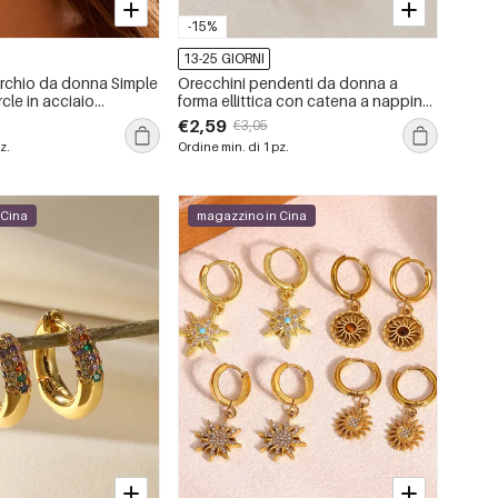
-15%
13-25 GIORNI
erchio da donna Simple
Orecchini pendenti da donna a
rcle in acciaio
forma ellittica con catena a nappine,
mpermeabile color oro
in acciaio inossidabile, impermeabili,
€2,59
€3,05
della serie Romantic Series Vacation.
z.
Ordine min. di 1 pz.
 Cina
magazzino in Cina