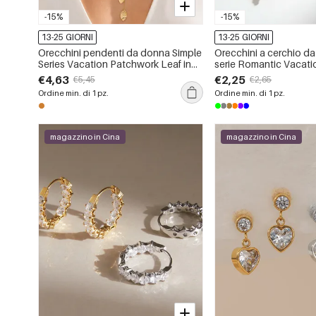
-15%
-15%
13-25 GIORNI
13-25 GIORNI
Orecchini pendenti da donna Simple
Orecchini a cerchio da
Series Vacation Patchwork Leaf in
serie Romantic Vacatio
acciaio inossidabile, impermeabili,
conchiglia e filo, in ac
€4,63
€2,25
€5,45
€2,65
colore oro.
inossidabile, impermeab
Ordine min. di 1 pz.
Ordine min. di 1 pz.
oro.
magazzino in Cina
magazzino in Cina