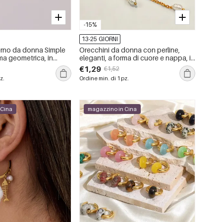
-15%
13-25 GIORNI
erno da donna Simple
Orecchini da donna con perline,
ma geometrica, in
eleganti, a forma di cuore e nappa, in
dabile, impermeabili,
acciaio inossidabile impermeabile
€1,29
€1,52
ass.
color oro, serie Romantic Series.
z.
Ordine min. di 1 pz.
 Cina
magazzino in Cina