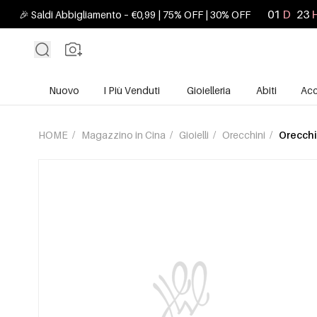
01
D
23
🎉 Saldi Abbigliamento – €0,99 | 75% OFF | 30% OFF
Nuovo
I Più Venduti
Gioielleria
Abiti
Acc
HOME
/
Magazzino in Cina
/
Gioielli
/
Orecchini
/
Orecchi