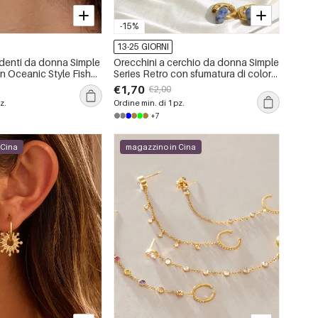
-15%
13-25 GIORNI
denti da donna Simple
Orecchini a cerchio da donna Simple
n Oceanic Style Fish
Series Retro con sfumatura di colore,
in acciaio inossidabile
in acciaio inossidabile, impermeabili,
€1,70
€2,00
color oro e pietra naturale.
z.
Ordine min. di 1 pz.
+7
 Cina
magazzino in Cina