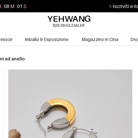
H
08
M
00
S
✨
Iscriviti e 
B2B WHOLESALER
essori
Imballo & Esposizione
Magazzino in Cina
Dro
ni ad anello