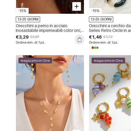
-15%
-15%
13-25 GIORNI
13-25 GIORNI
Orecchini a perno in acciaio
Orecchini a cerchio d
inossidabile impermeabili color oro,
Series Retro Circle in 
serie romantica Daily Star Starfish
inossidabile impermeab
€3,29
€1,46
€3,87
€1,72
Ordine min. di 1 pz.
Ordine min. di 1 pz.
magazzino in Cina
magazzino in Cina