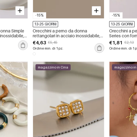
-15%
-15%
13-25 GIORNI
13-25 GIORNI
donna Simple
Orecchini a perno da donna
Orecchini a p
 inossidabile,
rettangolari in acciaio inossidabile,
Series con for
o, con forma
impermeabili, color oro, con zirconi.
acciaio inossi
€4,63
€1,81
€5,45
€2,13
color oro e str
Ordine min. di 1 pz.
Ordine min. di 1 p
magazzino in Cina
magazzino in