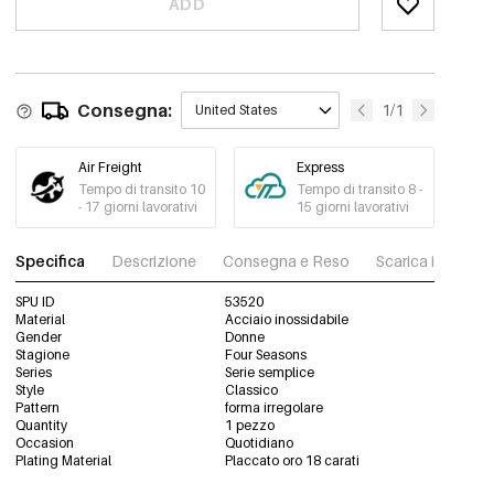
ADD
Consegna:
1/1
United States
Air Freight
Express
Tempo di transito 10
Tempo di transito 8 -
- 17 giorni lavorativi
15 giorni lavorativi
Specifica
Descrizione
Consegna e Reso
Scarica immagini
SPU ID
53520
Material
Acciaio inossidabile
Gender
Donne
Stagione
Four Seasons
Series
Serie semplice
Style
Classico
Pattern
forma irregolare
Quantity
1 pezzo
Occasion
Quotidiano
Plating Material
Placcato oro 18 carati