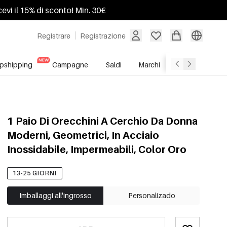
ricevi il 15% di sconto! Min. 30€
Registrare
Registrazione
pshipping
Campagne
Saldi
Marchi
Servizio All'In
1 Paio Di Orecchini A Cerchio Da Donna
Moderni, Geometrici, In Acciaio
Inossidabile, Impermeabili, Color Oro
13-25 GIORNI
Imballaggi all'ingrosso
Personalizado