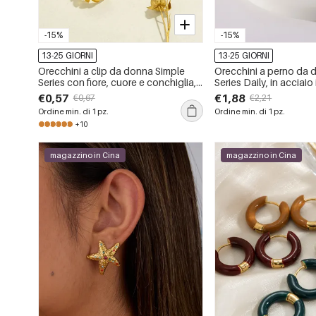
-15%
-15%
13-25 GIORNI
13-25 GIORNI
Orecchini a clip da donna Simple
Orecchini a perno da 
Series con fiore, cuore e conchiglia,
Series Daily, in acciaio
in acciaio inossidabile, impermeabili,
impermeabili, color or
€0,57
€1,88
€0,67
€2,21
colore oro.
geometrica.
Ordine min. di 1 pz.
Ordine min. di 1 pz.
+10
magazzino in Cina
magazzino in Cina