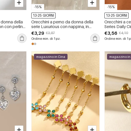
-15%
-15%
13-25 GIORNI
13-25 GIORNI
 donna della
Orecchini a perno da donna della
Orecchini a c
n con perline,
serie Luxurious con nappina, in
Series Daily Ci
ciaio
acciaio inossidabile, impermeabili,
inossidabile i
€3,29
€3,56
€3,87
€4,19
ili, colore
color oro e strass.
Ordine min. di 1 pz.
Ordine min. di 1 p
magazzino in Cina
magazzino in