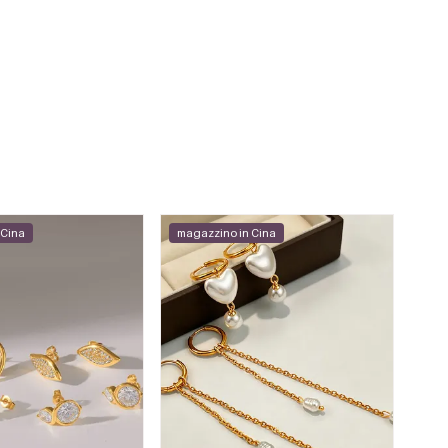
 Cina
magazzino in Cina