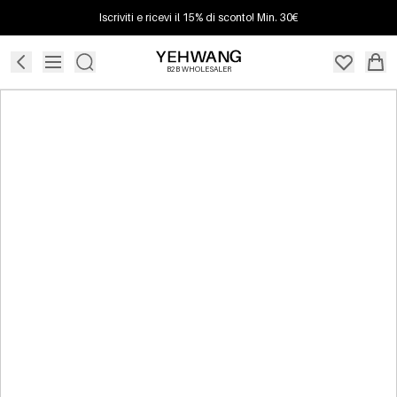
Iscriviti e ricevi il 15% di sconto! Min. 30€
B2B WHOLESALER