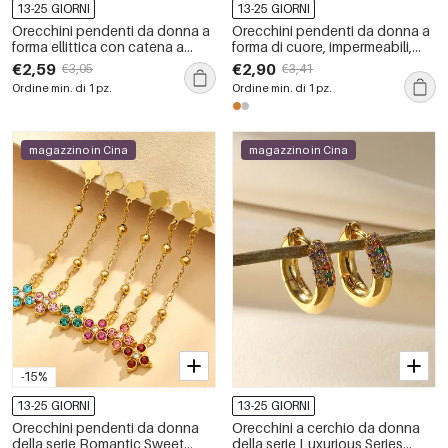
13-25 GIORNI
13-25 GIORNI
Orecchini pendenti da donna a
Orecchini pendenti da donna a
forma ellittica con catena a
forma di cuore, impermeabili,
nappine, in acciaio inossidabile,
color oro, con zirconi.
€2,59
€2,90
€3,05
€3,41
impermeabili, della serie
Ordine min. di 1 pz.
Ordine min. di 1 pz.
Romantic Series Vacation.
magazzino in Cina
magazzino in Cina
-15%
13-25 GIORNI
13-25 GIORNI
Orecchini pendenti da donna
Orecchini a cerchio da donna
della serie Romantic Sweet
della serie Luxurious Series