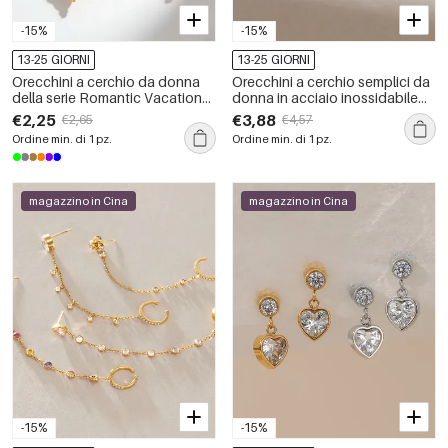
-15%
-15%
13-25 GIORNI
13-25 GIORNI
Orecchini a cerchio da donna
Orecchini a cerchio semplici da
della serie Romantic Vacation
donna in acciaio inossidabile
con perline, conchiglia e filo, in
color oro, impermeabili, della
€2,25
€3,88
€2,65
€4,57
acciaio inossidabile,
serie Luxurious.
Ordine min. di 1 pz.
Ordine min. di 1 pz.
impermeabili, colore oro.
magazzino in Cina
magazzino in Cina
-15%
-15%