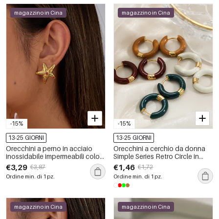
magazzino in Cina
magazzino in Cina
-15%
-15%
13-25 GIORNI
13-25 GIORNI
Orecchini a perno in acciaio
Orecchini a cerchio da donna
inossidabile impermeabili color
Simple Series Retro Circle in
oro, serie romantica Daily Star
acciaio inossidabile
€3,29
€1,46
€3,87
€1,72
Starfish
impermeabile color oro.
Ordine min. di 1 pz.
Ordine min. di 1 pz.
magazzino in Cina
magazzino in Cina