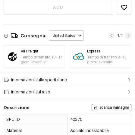
ADD
Consegna:
1/1
United States
Air Freight
Express
Tempo di transito 10 - 17
Tempo di transito 8 - 15
giorni lavorativi
giorni lavorativi
Informazioni sulla spedizione
Informazioni sul reso
Descrizione
Scarica immagini
SPU ID
40370
Material
Acciaio inossidabile