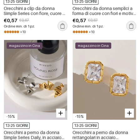
13-25 GIORNI
13-25 GIORNI
Orecchini a clip da donna
Orecchini da donna semplici a
Simple Series con fiore, cuore e
forma di cuore con fiori e motivi
conchiglia, in acciaio
geometrici, in acciaio
€0,57
€0,57
€0,67
€0,67
inossidabile, impermeabili,
inossidabile impermeabile color
Ordine min. di 1 pz.
Ordine min. di 1 pz.
colore oro.
oro.
+10
+10
magazzino in Cina
magazzino in Cina
-15%
-15%
13-25 GIORNI
13-25 GIORNI
Orecchini a perno da donna
Orecchini a perno da donna
Simple Series Daily, in acciaio
rettangolari in acciaio