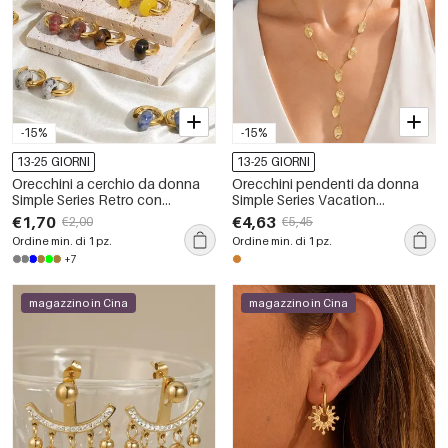
-15%
-15%
13-25 GIORNI
13-25 GIORNI
Orecchini a cerchio da donna
Orecchini pendenti da donna
Simple Series Retro con
Simple Series Vacation
sfumatura di colore, in acciaio
Patchwork Leaf in acciaio
€1,70
€4,63
€2,00
€5,45
inossidabile, impermeabili, color
inossidabile, impermeabili,
Ordine min. di 1 pz.
Ordine min. di 1 pz.
oro e pietra naturale.
colore oro.
+7
magazzino in Cina
magazzino in Cina