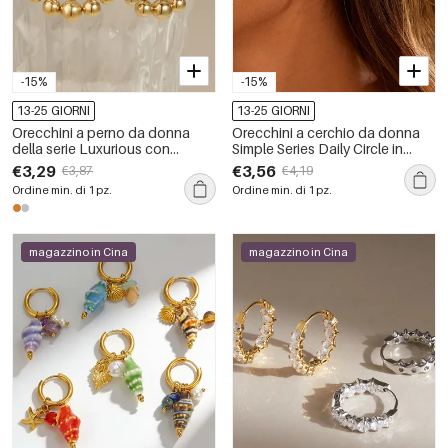
-15%
-15%
13-25 GIORNI
13-25 GIORNI
Orecchini a perno da donna
Orecchini a cerchio da donna
della serie Luxurious con
Simple Series Daily Circle in
nappina, in acciaio inossidabile,
acciaio inossidabile
€3,29
€3,56
€3,87
€4,19
impermeabili, color oro e strass.
impermeabile color oro
Ordine min. di 1 pz.
Ordine min. di 1 pz.
magazzino in Cina
magazzino in Cina