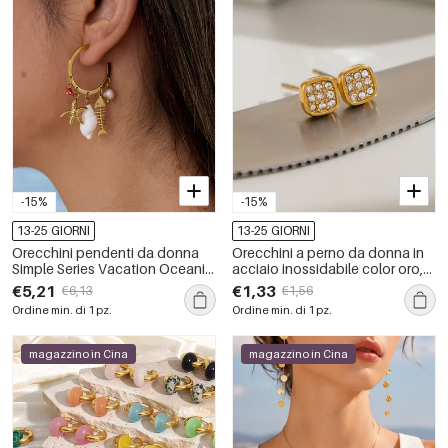
-15%
-15%
13-25 GIORNI
13-25 GIORNI
Orecchini pendenti da donna
Orecchini a perno da donna in
Simple Series Vacation Oceanic
acciaio inossidabile color oro,
Style Fish Starfish Coral in
impermeabili, dalla forma
€5,21
€1,33
€6,13
€1,56
acciaio inossidabile
geometrica e con zirconi.
Ordine min. di 1 pz.
Ordine min. di 1 pz.
impermeabile
magazzino in Cina
magazzino in Cina