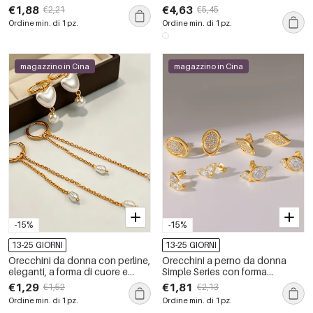
inossidabile, impermeabili, color
inossidabile, impermeabili, color
€1,88
€4,63
€2,21
€5,45
oro, con forma geometrica.
oro, con zirconi.
Ordine min. di 1 pz.
Ordine min. di 1 pz.
magazzino in Cina
magazzino in Cina
-15%
-15%
13-25 GIORNI
13-25 GIORNI
Orecchini da donna con perline,
Orecchini a perno da donna
eleganti, a forma di cuore e
Simple Series con forma
nappa, in acciaio inossidabile
geometrica, in acciaio
€1,29
€1,81
€1,52
€2,13
impermeabile color oro, serie
inossidabile, impermeabili, color
Ordine min. di 1 pz.
Ordine min. di 1 pz.
Romantic Series.
oro e strass.