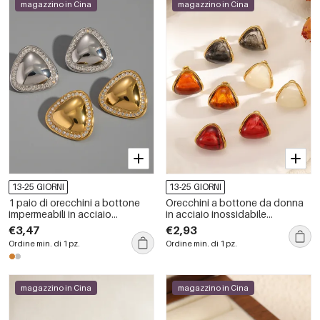
magazzino in Cina
magazzino in Cina
13-25 GIORNI
13-25 GIORNI
1 paio di orecchini a bottone
Orecchini a bottone da donna
impermeabili in acciaio
in acciaio inossidabile
inossidabile triangolare
impermeabile con triangolo
€3,47
€2,93
acrilico semplice
Ordine min. di 1 pz.
Ordine min. di 1 pz.
magazzino in Cina
magazzino in Cina