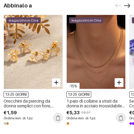
Abbinalo a
magazzino in Cina
magazzino in Cina
-15%
13-25 GIORNI
13-25 GIORNI
1
Orecchini da piercing da
1 paio di collane a strati da
Se
donna semplici con fiore,
donna in acciaio inossidabile
Co
stella, triangolo, serpente, rame
color oro impermeabile della
Ca
€1,59
€5,33
€
€6,27
e oro, con zirconi.
serie Simple
Ordine min. di 1 pz.
Ordine min. di 1 pz.
Ord