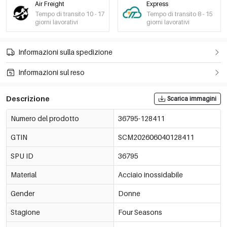
Air Freight
Express
Tempo di transito 10 - 17
Tempo di transito 8 - 15
giorni lavorativi
giorni lavorativi
Informazioni sulla spedizione
Informazioni sul reso
Descrizione
Scarica immagini
Numero del prodotto
36795-128411
GTIN
SCM202606040128411
SPU ID
36795
Material
Acciaio inossidabile
Gender
Donne
Stagione
Four Seasons