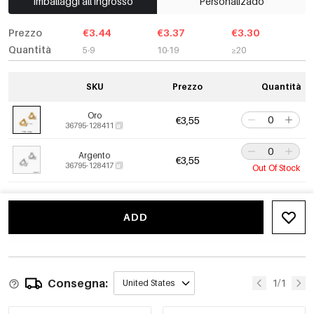
Imballaggi all'ingrosso
Personalizado
Prezzo
€3.44
€3.37
€3.30
Quantità
5-9
10-19
≥20
SKU
Prezzo
Quantità
Oro
€3,55
36795-128411
Argento
€3,55
36795-128417
Out Of Stock
ADD
Consegna:
1/1
United States