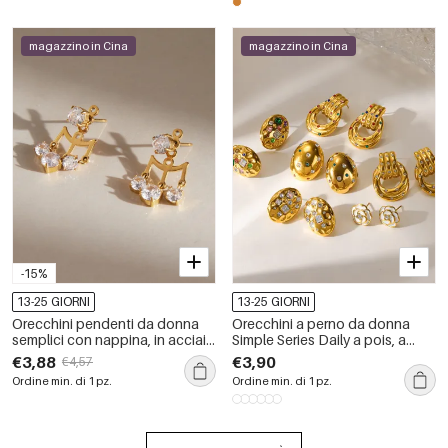
magazzino in Cina
magazzino in Cina
-15%
13-25 GIORNI
13-25 GIORNI
Orecchini pendenti da donna
Orecchini a perno da donna
semplici con nappina, in acciaio
Simple Series Daily a pois, a
inossidabile, impermeabili, color
forma ellittica, in acciaio
€3,88
€3,90
€4,57
oro e zirconi.
inossidabile, impermeabili, color
Ordine min. di 1 pz.
Ordine min. di 1 pz.
oro, con zirconi.