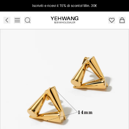
Iscriviti e ricevi il 15% di sconto! Min. 30€
B2B WHOLESALER