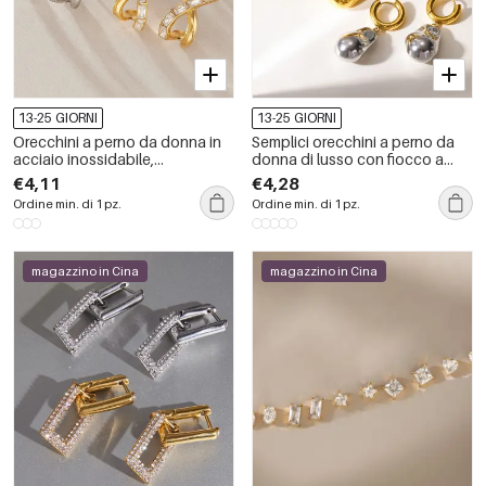
13-25 GIORNI
13-25 GIORNI
Orecchini a perno da donna in
Semplici orecchini a perno da
acciaio inossidabile,
donna di lusso con fiocco a
impermeabili, color oro, con
goccia, in acciaio inossidabile
€4,11
€4,28
zirconi, dalla forma irregolare.
color oro impermeabile e
Ordine min. di 1 pz.
Ordine min. di 1 pz.
zirconi.
magazzino in Cina
magazzino in Cina