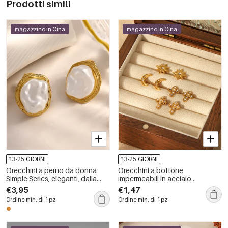
Prodotti simili
magazzino in Cina
magazzino in Cina
13-25 GIORNI
13-25 GIORNI
Orecchini a perno da donna
Orecchini a bottone
Simple Series, eleganti, dalla
impermeabili in acciaio
forma irregolare, in acciaio
inossidabile a forma di stella
€3,95
€1,47
inossidabile, impermeabili.
semplice da donna
Ordine min. di 1 pz.
Ordine min. di 1 pz.