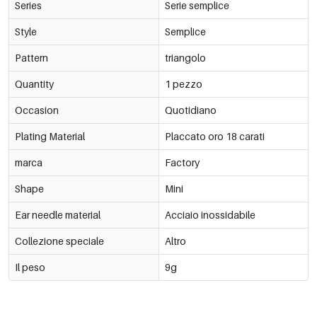
Series
Serie semplice
Style
Semplice
Pattern
triangolo
Quantity
1 pezzo
Occasion
Quotidiano
Plating Material
Placcato oro 18 carati
marca
Factory
Shape
Mini
Ear needle material
Acciaio inossidabile
Collezione speciale
Altro
Il peso
9g