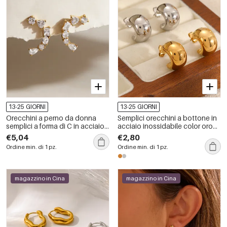
13-25 GIORNI
13-25 GIORNI
Orecchini a perno da donna
Semplici orecchini a bottone in
semplici a forma di C in acciaio
acciaio inossidabile color oro
inossidabile color oro con
impermeabili
€5,04
€2,80
zirconi, impermeabili.
Ordine min. di 1 pz.
Ordine min. di 1 pz.
magazzino in Cina
magazzino in Cina