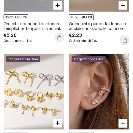
13-25 GIORNI
13-25 GIORNI
Orecchini pendenti da donna
Orecchini a perno da donna in
semplici, rettangolari, in acciaio
acciaio inossidabile color oro,
inossidabile impermeabile color
impermeabili, dalla forma
€5,28
€2,23
oro con strass.
geometrica semplice e con
Ordine min. di 1 pz.
Ordine min. di 1 pz.
zirconi.
magazzino in Cina
magazzino in Cina