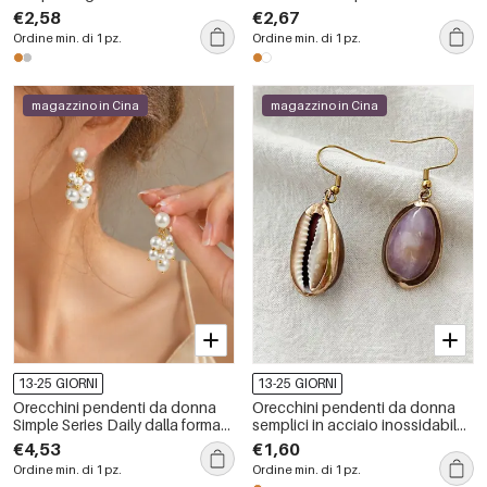
inossidabile, impermeabili, color
donna con motivo geometrico
€2,58
€2,67
oro, con zirconi.
semplice della serie Daily
Ordine min. di 1 pz.
Ordine min. di 1 pz.
magazzino in Cina
magazzino in Cina
13-25 GIORNI
13-25 GIORNI
Orecchini pendenti da donna
Orecchini pendenti da donna
Simple Series Daily dalla forma
semplici in acciaio inossidabile
irregolare, in acciaio
color oro, impermeabili.
€4,53
€1,60
inossidabile e impermeabili.
Ordine min. di 1 pz.
Ordine min. di 1 pz.