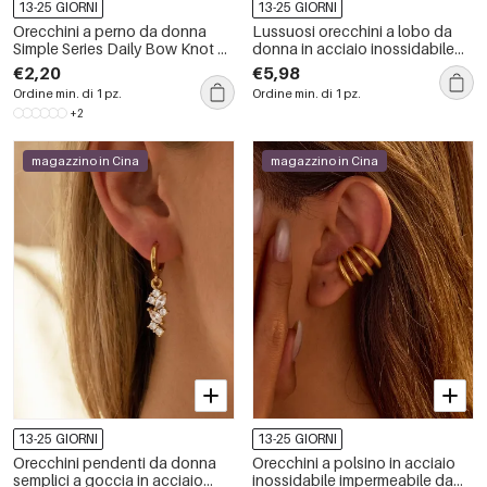
13-25 GIORNI
13-25 GIORNI
Orecchini a perno da donna
Lussuosi orecchini a lobo da
Simple Series Daily Bow Knot a
donna in acciaio inossidabile
forma geometrica in acciaio
color oro con design a
€2,20
€5,98
inossidabile, impermeabili.
triangolo patchwork semplice e
Ordine min. di 1 pz.
Ordine min. di 1 pz.
zirconi, impermeabili.
+2
magazzino in Cina
magazzino in Cina
13-25 GIORNI
13-25 GIORNI
Orecchini pendenti da donna
Orecchini a polsino in acciaio
semplici a goccia in acciaio
inossidabile impermeabile da