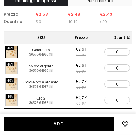
Imballaggi all'ingrosso
Personalizado
Prezzo
€2.53
€2.48
€2.43
Quantità
5-9
10-19
≥20
SKU
Prezzo
Quantità
-15%
€2,61
Colore oro
36576-64985
€3,07
-15%
€2,61
colore argento
36576-64986
€3,07
-15%
€2,27
Colore oro e argento
36576-64987
€2,67
-15%
€2,27
Oro 2
36576-64988
€2,67
ADD