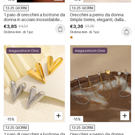
13-25 GIORNI
13-25 GIORNI
1 paio di orecchini a bottone da
Orecchini a perno da donna
donna in acciaio inossidabile
Simple Series, eleganti, dalla
impermeabile con cuore
forma irregolare, in acciaio
€3,85
€3,36
€4,53
€3,95
semplice della serie Simple
inossidabile, impermeabili.
Ordine min. di 1 pz.
Ordine min. di 1 pz.
magazzino in Cina
magazzino in Cina
-15%
-15%
13-25 GIORNI
13-25 GIORNI
1 paio di orecchini a bottone da
Orecchini a perno da donna