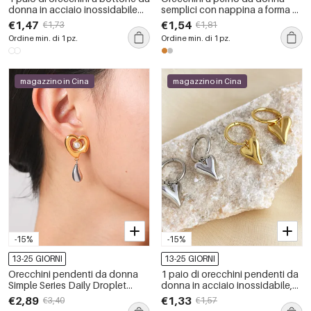
donna in acciaio inossidabile
semplici con nappina a forma di
impermeabile con cuore della
cuore, in acciaio inossidabile
€1,47
€1,54
€1,73
€1,81
serie Simple Daily
color oro impermeabile e
Ordine min. di 1 pz.
Ordine min. di 1 pz.
zirconi.
magazzino in Cina
magazzino in Cina
-15%
-15%
13-25 GIORNI
13-25 GIORNI
Orecchini pendenti da donna
1 paio di orecchini pendenti da
Simple Series Daily Droplet
donna in acciaio inossidabile,
Heart in acciaio inossidabile
impermeabili, color oro, semplici
€2,89
€1,33
€3,40
€1,57
color oro con perle
e sottili, adatti a tutti i giorni, a