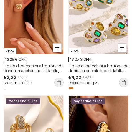
-15%
-15%
13-25 GIORNI
13-25 GIORNI
1 paio di orecchini a bottone da
1 paio di orecchini a bottone da
donna in acciaio inossidabile,
donna in acciaio inossidabile
semplici e impermeabili, a forma
impermeabile con cuore
€2,22
€4,22
€2,61
€4,96
di cuore
classico della serie lussuosa
Ordine min. di 1 pz.
Ordine min. di 1 pz.
magazzino in Cina
magazzino in Cina