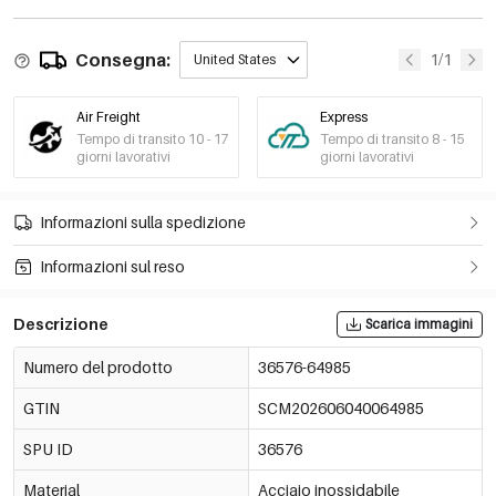
Consegna:
1/1
United States
Air Freight
Express
Tempo di transito 10 - 17
Tempo di transito 8 - 15
giorni lavorativi
giorni lavorativi
Informazioni sulla spedizione
Informazioni sul reso
Descrizione
Scarica immagini
Numero del prodotto
36576-64985
GTIN
SCM202606040064985
SPU ID
36576
Material
Acciaio inossidabile