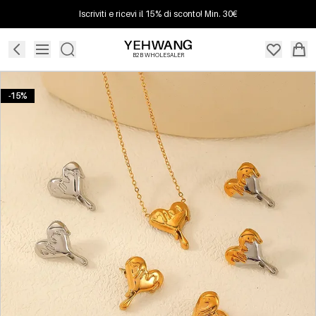
Iscriviti e ricevi il 15% di sconto! Min. 30€
B2B WHOLESALER
-15%