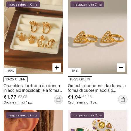
magazzino in Cina
magazzino in Cina
-15%
-15%
13-25 GIORNI
13-25 GIORNI
Orecchini a bottone da donna
Orecchini pendenti da donna a
in acciaio inossidabile a forma
forma di cuore in acciaio
di cuore, impermeabili, color oro
inossidabile, impermeabili, color
€1,77
€1,94
€2,08
€2,28
oro, con strass.
Ordine min. di 1 pz.
Ordine min. di 1 pz.
magazzino in Cina
magazzino in Cina