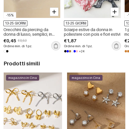
-15%
-
13-25 GIORNI
13-25 GIORNI
1
Orecchini da piercing da
Sciarpe estive da donna in
1 
donna di lusso, semplici, in
poliestere con pois e fiori estivi
mo
acciaio inossidabile color oro,
ac
€0,45
€1,87
€
€0,53
impermeabili, con zirconi e
or
Ordine min. di 1 pz.
Ordine min. di 1 pz.
Ord
forma geometrica semplice.
do
+24
gi
Prodotti simili
magazzino in Cina
magazzino in Cina