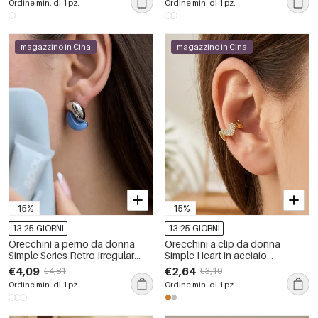
Ordine min. di 1 pz.
Ordine min. di 1 pz.
d&#39;acqua dolce.
forma di cuore, serie Commute
magazzino in Cina
magazzino in Cina
-15%
-15%
13-25 GIORNI
13-25 GIORNI
Orecchini a perno da donna
Orecchini a clip da donna
Simple Series Retro Irregular
Simple Heart in acciaio
Shape in acciaio inossidabile,
inossidabile, impermeabili, color
€4,09
€2,64
€4,81
€3,10
impermeabili, color oro.
oro, con strass.
Ordine min. di 1 pz.
Ordine min. di 1 pz.