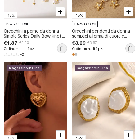
-15%
-15%
13-25 GIORNI
13-25 GIORNI
Orecchini a perno da donna
Orecchini pendenti da donna
Simple Series Daily Bow Knot a
semplici a forma di cuore e
forma geometrica in acciaio
stella, in acciaio inossidabile
€1,87
€3,29
€2,20
€3,87
inossidabile, impermeabili.
color oro impermeabile, con
Ordine min. di 1 pz.
Ordine min. di 1 pz.
zirconi.
+2
magazzino in Cina
magazzino in Cina
-15%
-15%