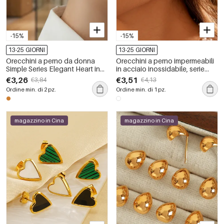
-15%
-15%
13-25 GIORNI
13-25 GIORNI
Orecchini a perno da donna
Orecchini a perno impermeabili
Simple Series Elegant Heart in
in acciaio inossidabile, serie
acciaio inossidabile,
Simple, dalla forma irregolare,
€3,26
€3,51
€3,84
€4,13
impermeabili, color oro.
per tutti i giorni.
Ordine min. di 2 pz.
Ordine min. di 1 pz.
magazzino in Cina
magazzino in Cina