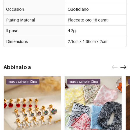
Occasion
Quotidiano
Plating Material
Placcato oro 18 carati
Il peso
4.2g
Dimensions
2.1cm x 1.66cm x 2cm
Abbinalo a
magazzino in Cina
magazzino in Cina