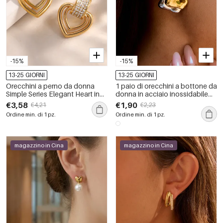
-15%
-15%
13-25 GIORNI
13-25 GIORNI
Orecchini a perno da donna
1 paio di orecchini a bottone da
Simple Series Elegant Heart in
donna in acciaio inossidabile
acciaio inossidabile,
color oro, impermeabili, a forma
€3,58
€1,90
€4,21
€2,23
impermeabili, color oro.
di cuore, serie semplice
Ordine min. di 1 pz.
Ordine min. di 1 pz.
magazzino in Cina
magazzino in Cina