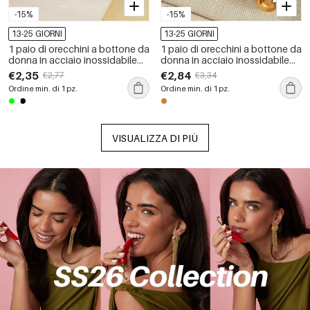
-15%
-15%
13-25 GIORNI
13-25 GIORNI
1 paio di orecchini a bottone da
1 paio di orecchini a bottone da
donna in acciaio inossidabile
donna in acciaio inossidabile
placcato oro , serie semplice,
placcato oro , serie semplice,
€2,35
€2,84
€2,77
€3,34
classici, a forma di cuore
classici, a goccia
Ordine min. di 1 pz.
Ordine min. di 1 pz.
VISUALIZZA DI PIÙ