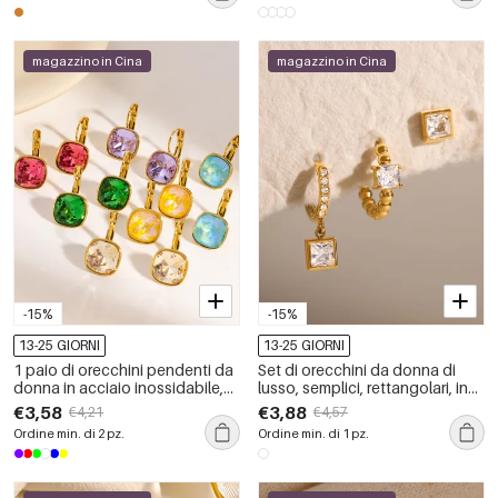
magazzino in Cina
magazzino in Cina
-15%
-15%
13-25 GIORNI
13-25 GIORNI
1 paio di orecchini pendenti da
Set di orecchini da donna di
donna in acciaio inossidabile,
lusso, semplici, rettangolari, in
rettangolari, impermeabili e
acciaio inossidabile,
€3,58
€3,88
€4,21
€4,57
zirconi, eleganti e lussuosi
impermeabili, color oro, con
Ordine min. di 2 pz.
Ordine min. di 1 pz.
zirconi.