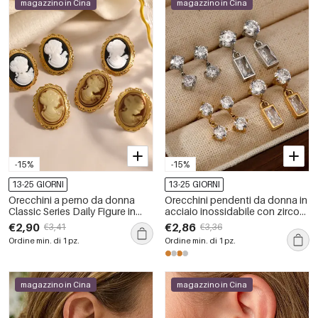
magazzino in Cina
magazzino in Cina
-15%
-15%
13-25 GIORNI
13-25 GIORNI
Orecchini a perno da donna
Orecchini pendenti da donna in
Classic Series Daily Figure in
acciaio inossidabile con zirconi
acciaio inossidabile
color oro, semplici e
€2,90
€2,86
€3,41
€3,36
impermeabile color oro.
rettangolari, impermeabili
Ordine min. di 1 pz.
Ordine min. di 1 pz.
magazzino in Cina
magazzino in Cina