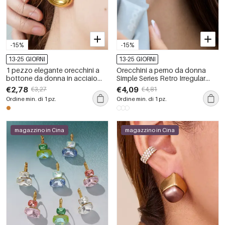
-15%
-15%
13-25 GIORNI
13-25 GIORNI
1 pezzo elegante orecchini a
Orecchini a perno da donna
bottone da donna in acciaio
Simple Series Retro Irregular
inossidabile color oro
Shape in acciaio inossidabile,
€2,78
€4,09
€3,27
€4,81
impermeabile dalla forma
impermeabili, color oro.
Ordine min. di 1 pz.
Ordine min. di 1 pz.
irregolare
magazzino in Cina
magazzino in Cina