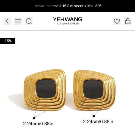
Iscriviti e ricevi il 15% di sconto! Min. 30€
B2B WHOLESALER
-15%