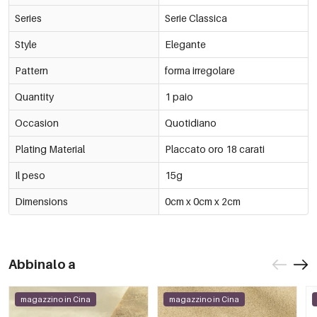
Series
Serie Classica
Style
Elegante
Pattern
forma irregolare
Quantity
1 paio
Occasion
Quotidiano
Plating Material
Placcato oro 18 carati
Il peso
15g
Dimensions
0cm x 0cm x 2cm
Abbinalo a
magazzino in Cina
magazzino in Cina