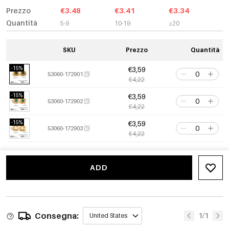
Prezzo
€3.48
€3.41
€3.34
Quantità
5-9
10-19
≥20
SKU
Prezzo
Quantità
-15%
€3,59
53060-172901
€4,22
-15%
€3,59
53060-172902
€4,22
-15%
€3,59
53060-172903
€4,22
ADD
Consegna:
1/1
United States