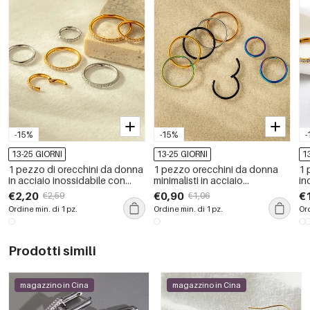
-15%
-15%
-
13-25 GIORNI
13-25 GIORNI
1
1 pezzo di orecchini da donna
1 pezzo orecchini da donna
1 
in acciaio inossidabile con
minimalisti in acciaio
in
zirconi color oro impermeabili
inossidabile color oro
or
€2,20
€0,90
€
€2,59
€1,06
impermeabili
Ordine min. di 1 pz.
Ordine min. di 1 pz.
Ord
Prodotti simili
magazzino in Cina
magazzino in Cina