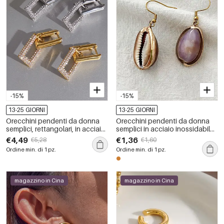
-15%
-15%
13-25 GIORNI
13-25 GIORNI
Orecchini pendenti da donna
Orecchini pendenti da donna
semplici, rettangolari, in acciaio
semplici in acciaio inossidabile
inossidabile impermeabile color
color oro, impermeabili.
€4,49
€1,36
€5,28
€1,60
oro con strass.
Ordine min. di 1 pz.
Ordine min. di 1 pz.
magazzino in Cina
magazzino in Cina