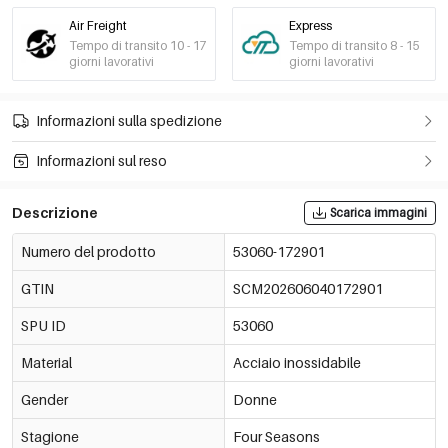
Air Freight
Express
Tempo di transito 10 - 17
Tempo di transito 8 - 15
giorni lavorativi
giorni lavorativi
Informazioni sulla spedizione
Informazioni sul reso
Descrizione
Scarica immagini
Numero del prodotto
53060-172901
GTIN
SCM202606040172901
SPU ID
53060
Material
Acciaio inossidabile
Gender
Donne
Stagione
Four Seasons