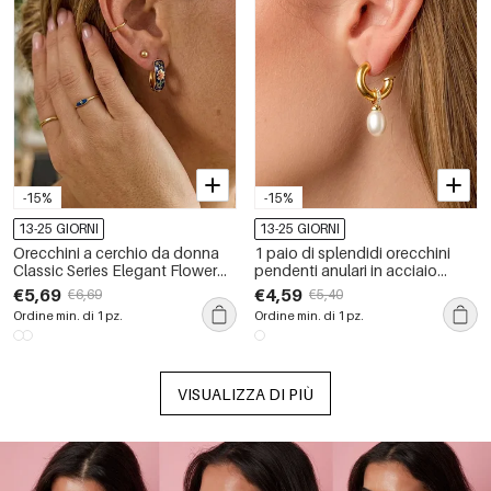
-15%
-15%
13-25 GIORNI
13-25 GIORNI
Orecchini a cerchio da donna
1 paio di splendidi orecchini
Classic Series Elegant Flower
pendenti anulari in acciaio
Circle in acciaio inossidabile
inossidabile color oro
€5,69
€4,59
€6,69
€5,40
impermeabile color oro
impermeabili da donna
Ordine min. di 1 pz.
Ordine min. di 1 pz.
VISUALIZZA DI PIÙ