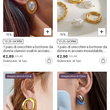
-15%
-15%
13-25 GIORNI
13-25 GIORNI
1 paio di orecchini a bottone da
1 paio di orecchini a bottone da
donna classici ovali in acciaio
donna in acciaio inossidabile,
inossidabile color oro
rotondi, irregolari, impermeabili,
€2,89
€2,96
€3,40
€3,48
impermeabili
color oro, della serie classica
Ordine min. di 1 pz.
Ordine min. di 1 pz.
magazzino in Cina
magazzino in Cina