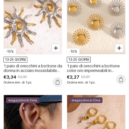
-15%
-15%
13-25 GIORNI
13-25 GIORNI
1 paio di orecchini a bottone da
1 paio di orecchini a bottone
donna in acciaio inossidabile
color oro impermeabili in
color oro con sole classico e
acciaio inossidabile con sole
€3,34
€2,27
€3,93
€2,67
impermeabili
Ordine min. di 1 pz.
Ordine min. di 1 pz.
magazzino in Cina
magazzino in Cina