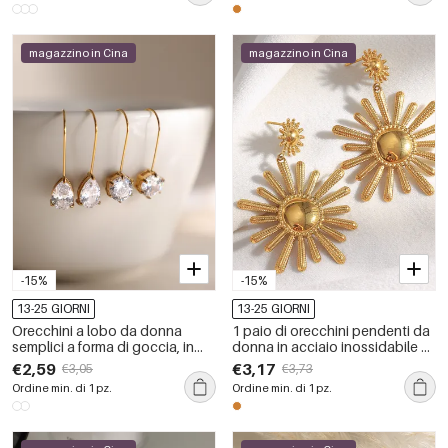
magazzino in Cina
magazzino in Cina
-15%
-15%
13-25 GIORNI
13-25 GIORNI
Orecchini a lobo da donna
1 paio di orecchini pendenti da
semplici a forma di goccia, in
donna in acciaio inossidabile a
acciaio inossidabile,
forma di sole, impermeabili,
€2,59
€3,17
€3,05
€3,73
impermeabili, color oro, con
color oro
Ordine min. di 1 pz.
Ordine min. di 1 pz.
zirconi.