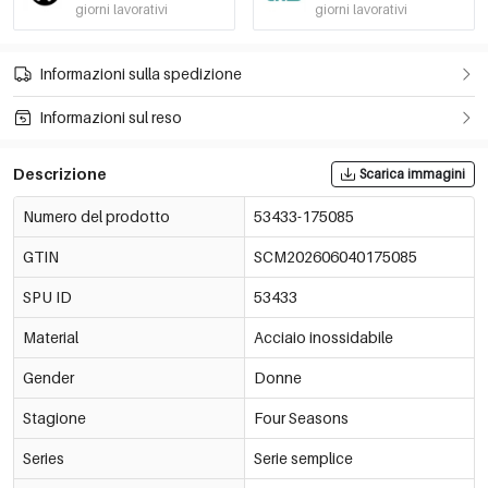
giorni lavorativi
giorni lavorativi
Informazioni sulla spedizione
Informazioni sul reso
Descrizione
Scarica immagini
Numero del prodotto
53433-175085
GTIN
SCM202606040175085
SPU ID
53433
Material
Acciaio inossidabile
Gender
Donne
Stagione
Four Seasons
Series
Serie semplice