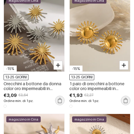
magazzino in Cina
magazzino in Cina
-15%
-15%
13-25 GIORNI
13-25 GIORNI
Orecchini a bottone da donna
1 paio di orecchini a bottone
color oro impermeabili in
color oro impermeabili in
acciaio inossidabile Sun
acciaio inossidabile con sole
€3,09
€1,93
€3,64
€2,27
Ordine min. di 1 pz.
Ordine min. di 1 pz.
magazzino in Cina
magazzino in Cina