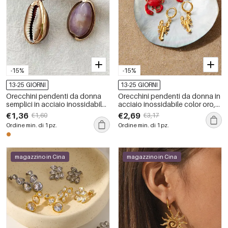
-15%
-15%
13-25 GIORNI
13-25 GIORNI
Orecchini pendenti da donna
Orecchini pendenti da donna in
semplici in acciaio inossidabile
acciaio inossidabile color oro,
color oro, impermeabili.
stile oceanico, impermeabili.
€1,36
€2,69
€1,60
€3,17
Ordine min. di 1 pz.
Ordine min. di 1 pz.
magazzino in Cina
magazzino in Cina