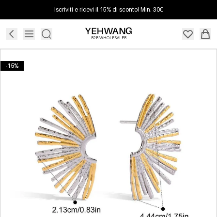
Iscriviti e ricevi il 15% di sconto! Min. 30€
B2B WHOLESALER
-15%