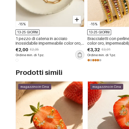
-15%
-15%
13-25 GIORNI
13-25 GIORNI
1 pezzo di catena in acciaio
Braccialetti con perli
inossidabile impermeabile color oro,
color oro, impermeabili,
collane a catena fai da te da donna
acciaio inossidabile, c
€2,00
€3,32
€2,35
€3,91
colorate retrò, 1 pezzo,
Ordine min. di 1 pz.
Ordine min. di 1 pz.
moda
Prodotti simili
magazzino in Cina
magazzino in Cina