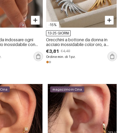
-15%
-15%
13-25 GIORNI
13-25 
 da indossare ogni
Orecchini a bottone da donna in
Collana
io inossidabile con
acciaio inossidabile color oro, a
inossi
nti all&#39;acqua e allo
forma di ali punk semplici e
imperm
€3,81
€4,68
€4,48
impermeabili
z.
Ordine min. di 1 pz.
Ordine m
 Cina
magazzino in Cina