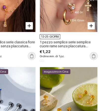
13-25 GIORNI
ce serie classica fiore
1 pezzo semplice serie semplice
o senza placcatura
cuore rame senza placcatura
one orecchini da
materiale zircone orecchini da
€1,22
g
donna piercing
z.
Ordine min. di 1 pz.
 Cina
magazzino in Cina