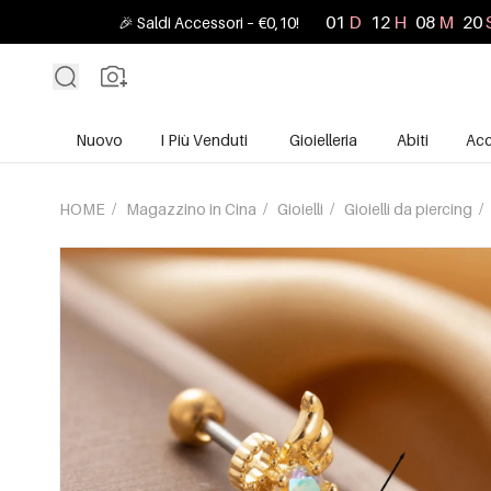
01
D
12
H
08
M
17
🎉 Saldi Accessori – €0,10!
Nuovo
I Più Venduti
Gioielleria
Abiti
Acc
HOME
/
Magazzino in Cina
/
Gioielli
/
Gioielli da piercing
/