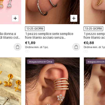
13-25 GIORNI
13-25 GIORNI
 da donna a
1 pezzo semplice serie semplice
1 pezzo sempl
di titanio color
fiore titanio acciaio senza
fiore titanio 
Simple.
placcatura materiale orecchini da
placcatura mat
€1,89
€0,88
donna piercing
donna piercin
Ordine min. di 1 pz.
Ordine min. di 1 p
magazzino in Cina
magazzino in