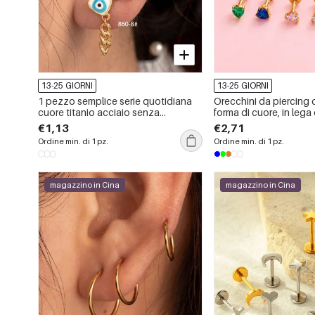
13-25 GIORNI
13-25 GIORNI
1 pezzo semplice serie quotidiana
Orecchini da piercing
cuore titanio acciaio senza
forma di cuore, in lega 
placcatura materiale zircone
oro con zirconi, serie 
€1,13
€2,71
orecchini da donna piercing
Ordine min. di 1 pz.
Ordine min. di 1 pz.
magazzino in Cina
magazzino in Cina