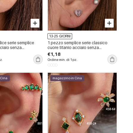
13-25 GIORNI
ice serie semplice
1 pezzo semplice serie classico
acciaio senza
cuore titanio acciaio senza
eriale orecchini da
placcatura materiale zircone
€1,18
g
orecchini da donna piercing
z.
Ordine min. di 1 pz.
 Cina
magazzino in Cina