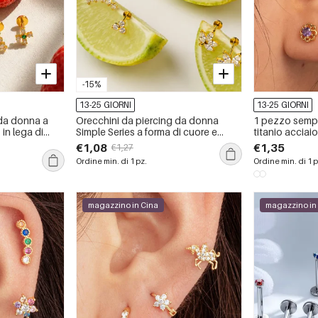
-15%
13-25 GIORNI
13-25 GIORNI
 da donna a
Orecchini da piercing da donna
1 pezzo sempli
 in lega di
Simple Series a forma di cuore e
titanio acciai
rconi, serie
farfalla, in acciaio inossidabile,
materiale zirc
€1,08
€1,35
€1,27
impermeabili, color oro, con zirconi.
donna piercin
Ordine min. di 1 pz.
Ordine min. di 1 p
magazzino in Cina
magazzino in