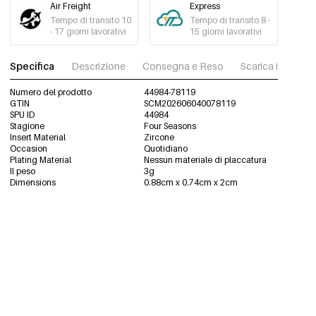
Air Freight
Express
Tempo di transito 10
Tempo di transito 8 -
- 17 giorni lavorativi
15 giorni lavorativi
Specifica
Descrizione
Consegna e Reso
Scarica immagini
Numero del prodotto
44984-78119
GTIN
SCM202606040078119
SPU ID
44984
Stagione
Four Seasons
Insert Material
Zircone
Occasion
Quotidiano
Plating Material
Nessun materiale di placcatura
Il peso
3g
Dimensions
0.88cm x 0.74cm x 2cm