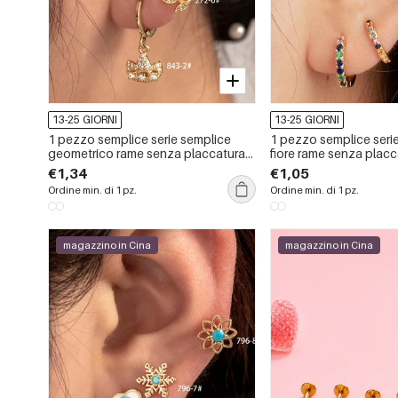
13-25 GIORNI
13-25 GIORNI
1 pezzo semplice serie semplice
1 pezzo semplice seri
geometrico rame senza placcatura
fiore rame senza placc
materiale zircone orecchini da
materiale zircone orec
€1,34
€1,05
donna piercing
donna piercing
Ordine min. di 1 pz.
Ordine min. di 1 pz.
magazzino in Cina
magazzino in Cina