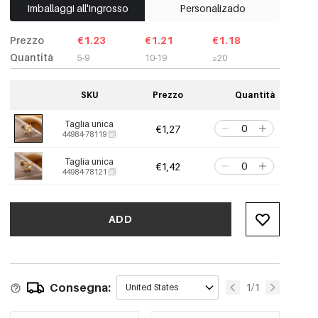
Imballaggi all'ingrosso
Personalizado
Prezzo
€1.23
€1.21
€1.18
Quantità
5-9
10-19
≥20
SKU
Prezzo
Quantità
Taglia unica
€1,27
44984-78119
Taglia unica
€1,42
44984-78121
ADD
Consegna:
1/1
United States