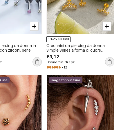
13-25 GIORNI
piercing da donna in
Orecchini da piercing da donna
 con zirconi, serie
Simple Series a forma di cuore,
forma geometrica.
fiocco, farfalla, in lega di titanio color
€3,12
oro con zirconi.
z.
Ordine min. di 1 pz.
+12
 Cina
magazzino in Cina