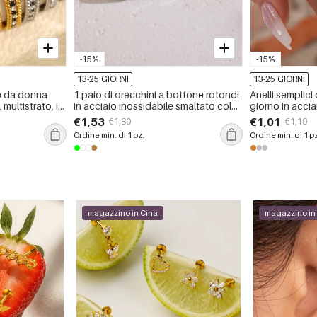
-15%
-15%
13-25 GIORNI
13-25 GIORNI
ne da donna
1 paio di orecchini a bottone rotondi
Anelli semplici
 multistrato, in
in acciaio inossidabile smaltato color
giorno in accia
on perline
oro impermeabili
foglia, resiste
€1,53
€1,01
€1,80
€1,19
 serie alla
sbiadimento
Ordine min. di 1 pz.
Ordine min. di 1 p
magazzino in Cina
magazzino in