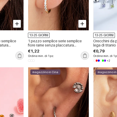
13-25 GIORNI
13-25 GIORNI
e semplice
1 pezzo semplice serie semplice
Orecchini da 
atura
fiore rame senza placcatura
lega di titanio
chini da
materiale zircone orecchini da
Simple, dalla 
€1,22
€0,79
donna piercing
Ordine min. di 1 pz.
Ordine min. di 1 p
+2
magazzino in Cina
magazzino in