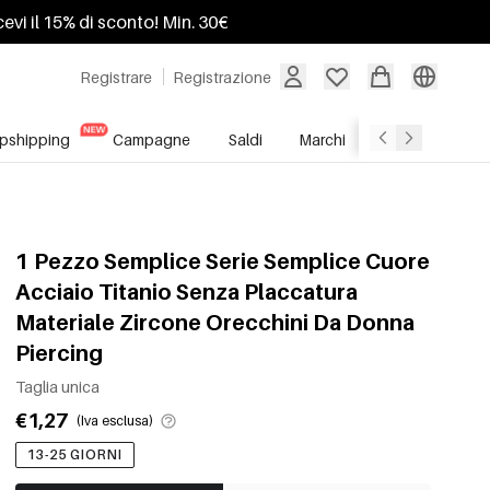
ricevi il 15% di sconto! Min. 30€
Registrare
Registrazione
pshipping
Campagne
Saldi
Marchi
Servizio All'In
1 Pezzo Semplice Serie Semplice Cuore
Acciaio Titanio Senza Placcatura
Materiale Zircone Orecchini Da Donna
Piercing
Taglia unica
€1,27
(Iva esclusa)
13-25 GIORNI