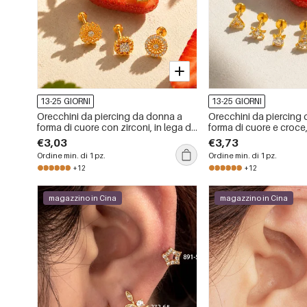
13-25 GIORNI
13-25 GIORNI
Orecchini da piercing da donna a
Orecchini da piercing
forma di cuore con zirconi, in lega di
forma di cuore e croce,
titanio color oro, serie Simple.
titanio color oro con zi
€3,03
€3,73
Simple.
Ordine min. di 1 pz.
Ordine min. di 1 pz.
+12
+12
magazzino in Cina
magazzino in Cina