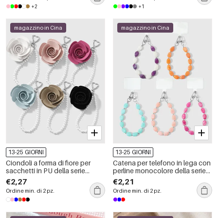
+2
+1
magazzino in Cina
magazzino in Cina
13-25 GIORNI
13-25 GIORNI
Ciondoli a forma di fiore per
Catena per telefono in lega con
sacchetti in PU della serie
perline monocolore della serie
Simple.
Simple.
€2,27
€2,21
Ordine min. di 2 pz.
Ordine min. di 2 pz.