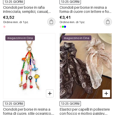
13-25 GIORNI
13-25 GIORNI
Ciondoli per borse in rafia
Ciondoli per borse in resina a
intrecciata, semplici, casual,
forma di cuore con lettere e fiori
con fiori e nappe in tinta unita.
della serie Simple Sweet Flower,
€3,52
€3,41
con perline intrecciate e farfalle
Ordine min. di 1 pz.
Ordine min. di 1 pz.
di colori misti.
magazzino in Cina
magazzino in Cina
13-25 GIORNI
13-25 GIORNI
Ciondoli per borse in resina a
Elastici per capelli in poliestere
forma di cuore, stile oceanico,
con fiocco e motivo paisley,