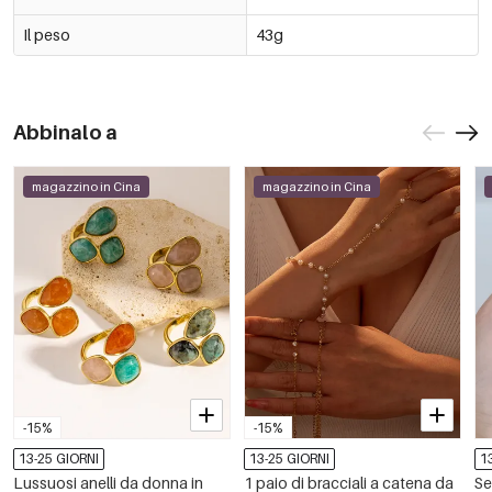
Il peso
43g
Abbinalo a
magazzino in Cina
magazzino in Cina
-15%
-15%
13-25 GIORNI
13-25 GIORNI
1
Lussuosi anelli da donna in
1 paio di bracciali a catena da
Se