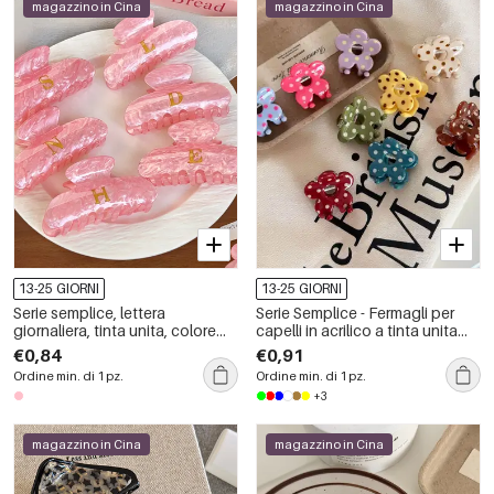
magazzino in Cina
magazzino in Cina
13-25 GIORNI
13-25 GIORNI
Serie semplice, lettera
Serie Semplice - Fermagli per
giornaliera, tinta unita, colore
capelli in acrilico a tinta unita
sfumato, unghie finte in acrilico
con pois - Fiore quotidiano
€0,84
€0,91
unisex
Ordine min. di 1 pz.
Ordine min. di 1 pz.
+3
magazzino in Cina
magazzino in Cina