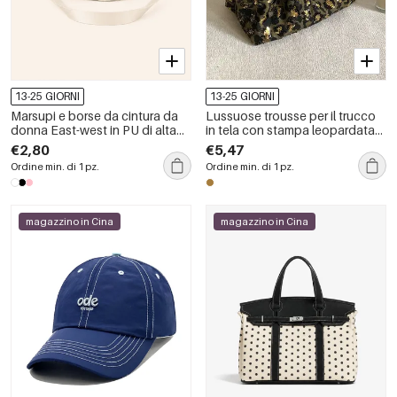
13-25 GIORNI
13-25 GIORNI
Marsupi e borse da cintura da
Lussuose trousse per il trucco
donna East-west in PU di alta
in tela con stampa leopardata
qualità, stile casual, a tinta unita
retrò
€2,80
€5,47
con stampa a pois.
Ordine min. di 1 pz.
Ordine min. di 1 pz.
magazzino in Cina
magazzino in Cina