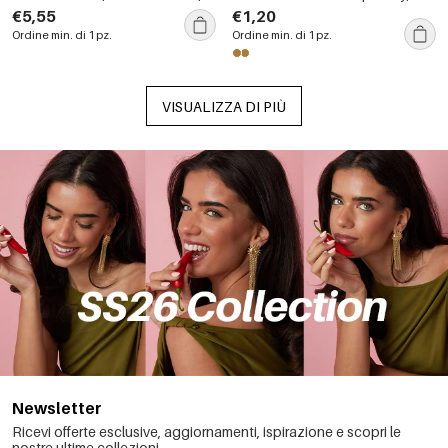
serie etnica, casual, con stelle
serie Ethnic.
€5,55
€1,20
marine e pesci rossi in colori
Ordine min. di 1 pz.
Ordine min. di 1 pz.
misti.
VISUALIZZA DI PIÙ
Newsletter
Ricevi offerte esclusive, aggiornamenti, ispirazione e scopri le
nostre ultime collezioni.