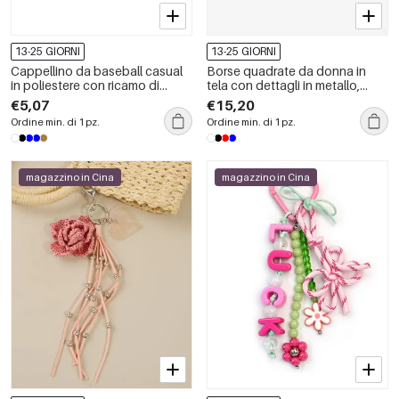
13-25 GIORNI
13-25 GIORNI
Cappellino da baseball casual
Borse quadrate da donna in
in poliestere con ricamo di
tela con dettagli in metallo,
lettere in colori misti
patchwork, tinta unita e pois,
€5,07
€15,20
stile casual.
Ordine min. di 1 pz.
Ordine min. di 1 pz.
magazzino in Cina
magazzino in Cina