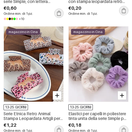
serie Simple, con lettera
con stampa leopardata retrò
giornaliera, tinta unita, colore
della serie Simple
€0,60
€0,20
verde chiaro.
Ordine min. di 1 pz.
Ordine min. di 1 pz.
+10
magazzino in Cina
magazzino in Cina
13-25 GIORNI
13-25 GIORNI
Serie Etnica Retro Animal
Elastici per capelli in poliestere
Stampa Leopardata Artigli per
tinta unita della serie Simple per
Capelli in PVC
tutti i giorni
€1,22
€0,18
Ordine min. di 1 pz.
Ordine min. di 1 pz.