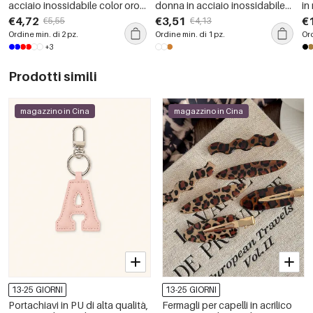
acciaio inossidabile color oro,
donna in acciaio inossidabile
in
dalla forma geometrica e dai
color oro, eleganti e semplici,
co
€4,72
€3,51
€
€5,55
€4,13
colori misti, impermeabili e con
impermeabili
Ordine min. di 2 pz.
Ordine min. di 1 pz.
Ord
pietre preziose.
+3
Prodotti simili
magazzino in Cina
magazzino in Cina
13-25 GIORNI
13-25 GIORNI
Portachiavi in PU di alta qualità,
Fermagli per capelli in acrilico