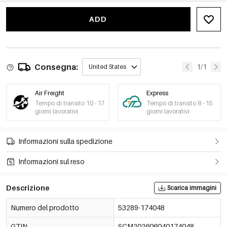
C6 nero opaco/3
ADD
€3,73
grigio
Rimangono solo 8
53289-174053
Consegna:
1/1
United States
Air Freight
Express
Tempo di transito 10 - 17
Tempo di transito 8 - 15
giorni lavorativi
giorni lavorativi
Informazioni sulla spedizione
Informazioni sul reso
Descrizione
Scarica immagini
Numero del prodotto
53289-174048
GTIN
SCM202606040174048