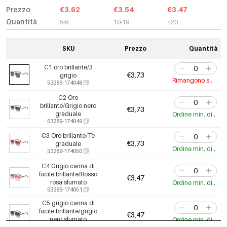
Prezzo
€3.62
€3.54
€3.47
Quantità
5-9
10-19
≥20
SKU
Prezzo
Quantità
C1 oro brillante/3
€3,73
grigio
Rimangono solo 6
53289-174048
C2 Oro
brillante/Grigio nero
€3,73
graduale
Ordine min. di 5 pz.
53289-174049
C3 Oro brillante/Tè
€3,73
graduale
Ordine min. di 5 pz.
53289-174050
C4 Grigio canna di
fucile brillante/Rosso
€3,47
rosa sfumato
Ordine min. di 5 pz.
53289-174051
C5 grigio canna di
fucile brillante/grigio
€3,47
nero sfumato
Ordine min. di 5 pz.
53289-174052