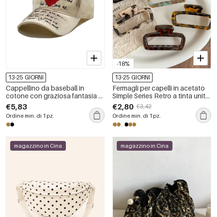
-18%
13-25 GIORNI
13-25 GIORNI
Cappellino da baseball in
Fermagli per capelli in acetato
cotone con graziosa fantasia di
Simple Series Retro a tinta unita
animali e cuori.
con stampa leopardata sfumata
€5,83
€2,80
€3,42
Ordine min. di 1 pz.
Ordine min. di 1 pz.
magazzino in Cina
magazzino in Cina