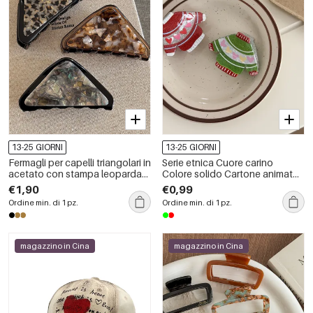
13-25 GIORNI
13-25 GIORNI
Fermagli per capelli triangolari in
Serie etnica Cuore carino
acetato con stampa leopardata
Colore solido Cartone animato
e sfumatura di colore, serie
Natale Artigli per capelli in PVC
€1,90
€0,99
Simple.
Ordine min. di 1 pz.
Ordine min. di 1 pz.
magazzino in Cina
magazzino in Cina