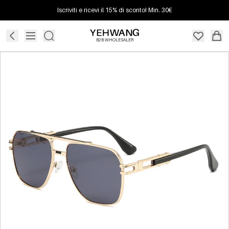
Iscriviti e ricevi il 15% di sconto! Min. 30€
B2B WHOLESALER