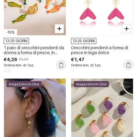
-15%
13-25 GIORNI
13-25 GIORNI
1 paio di orecchini pendenti da
Orecchini pendenti a forma di
donna a forma di pesce, in
pesce in lega dolce
acciaio inossidabile,
€4,26
€1,47
€5,01
impermeabili, colorati e creativi,
Ordine min. di 1 pz.
Ordine min. di 1 pz.
con gocce di olio
magazzino in Cina
magazzino in Cina