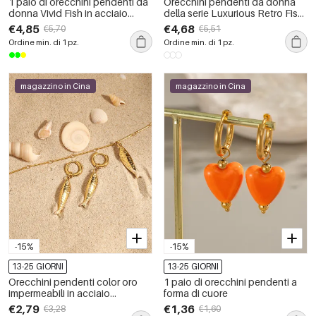
1 paio di orecchini pendenti da
Orecchini pendenti da donna
donna Vivid Fish in acciaio
della serie Luxurious Retro Fish
inossidabile, impermeabili, color
in acciaio inossidabile color oro
€4,85
€4,68
€5,70
€5,51
oro
impermeabile con zirconi
Ordine min. di 1 pz.
Ordine min. di 1 pz.
magazzino in Cina
magazzino in Cina
-15%
-15%
13-25 GIORNI
13-25 GIORNI
Orecchini pendenti color oro
1 paio di orecchini pendenti a
impermeabili in acciaio
forma di cuore
inossidabile a forma di pesce
€2,79
€1,36
€3,28
€1,60