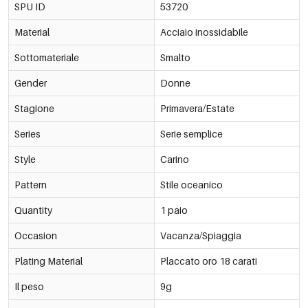
SPU ID
53720
Material
Acciaio inossidabile
Sottomateriale
Smalto
Gender
Donne
Stagione
Primavera/Estate
Series
Serie semplice
Style
Carino
Pattern
Stile oceanico
Quantity
1 paio
Occasion
Vacanza/Spiaggia
Plating Material
Placcato oro 18 carati
Il peso
9g