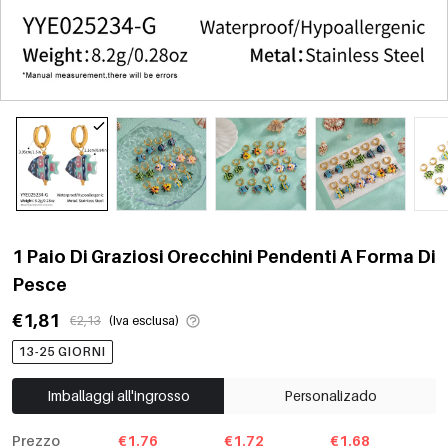
1 Paio Di Graziosi Orecchini Pendenti A Forma Di
Pesce
€1,81
€2,13
(Iva esclusa)
13-25 GIORNI
Imballaggi all'ingrosso
Personalizado
Prezzo
€1.76
€1.72
€1.68