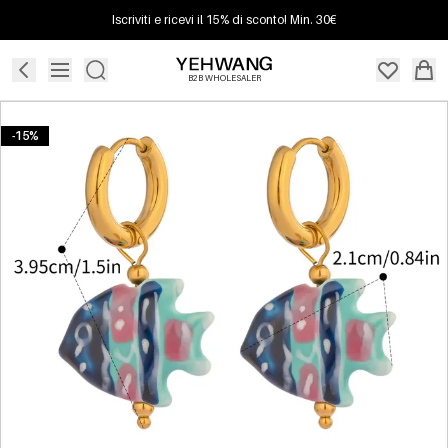
Iscriviti e ricevi il 15% di sconto! Min. 30€
B2B WHOLESALER
-15%