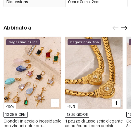
Dimensions
0cm x 0cm x 2cm
Abbinalo a
magazzino in Cina
magazzino in Cina
-15%
-15%
13-25 GIORNI
13-25 GIORNI
1
Ciondoli in acciaio inossidabile
1 pezzo di lusso serie elegante
Co
con zirconi color oro
amore/cuore forma acciaio
Si
impermeabili
inossidabile placcato oro 18K
Re