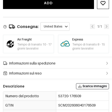
-15%
€1,81
ADD
53720-176515
€2,13
Consegna:
1/1
United States
Air Freight
Express
Tempo di transito 10 - 17
Tempo di transito 8 - 15
giorni lavorativi
giorni lavorativi
Informazioni sulla spedizione
Informazioni sul reso
Descrizione
Scarica immagini
Numero del prodotto
53720-176509
GTIN
SCM202606040176509