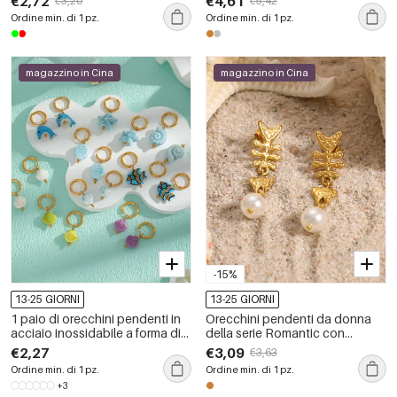
€2,72
€4,61
€3,20
€5,42
impermeabili.
impermeabili, color oro, con
Ordine min. di 1 pz.
Ordine min. di 1 pz.
pietra naturale.
magazzino in Cina
magazzino in Cina
-15%
13-25 GIORNI
13-25 GIORNI
1 paio di orecchini pendenti in
Orecchini pendenti da donna
acciaio inossidabile a forma di
della serie Romantic con
pesce
simpatici pesciolini, in acciaio
€2,27
€3,09
€3,63
inossidabile impermeabile color
Ordine min. di 1 pz.
Ordine min. di 1 pz.
oro.
+3