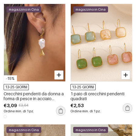
magazzino in Cina
magazzino in Cina
-15%
13-25 GIORNI
13-25 GIORNI
Orecchini pendenti da donna a
1 paio di orecchini pendenti
forma di pesce in acciaio
quadrati
inossidabile color oro,
€3,09
€2,53
€3,64
impermeabili, con perle, stile
Ordine min. di 1 pz.
Ordine min. di 1 pz.
oceanico.
magazzino in Cina
magazzino in Cina