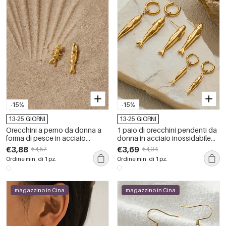
-15%
-15%
13-25 GIORNI
13-25 GIORNI
Orecchini a perno da donna a
1 paio di orecchini pendenti da
forma di pesce in acciaio
donna in acciaio inossidabile
inossidabile, impermeabili, color
color oro a forma di pesce
€3,88
€3,69
€4,57
€4,34
oro.
Ordine min. di 1 pz.
Ordine min. di 1 pz.
magazzino in Cina
magazzino in Cina