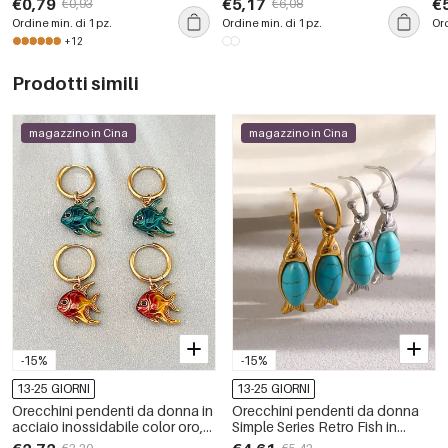
€0,79
€5,17
€
€0,93
€6,08
strass donne collane con
co
Ordine min. di 1 pz.
Ordine min. di 1 pz.
Ord
ciondolo
+12
Prodotti simili
magazzino in Cina
magazzino in Cina
-15%
-15%
13-25 GIORNI
13-25 GIORNI
Orecchini pendenti da donna in
Orecchini pendenti da donna
acciaio inossidabile color oro,
Simple Series Retro Fish in
stile retrò, a forma di pesce,
acciaio inossidabile,