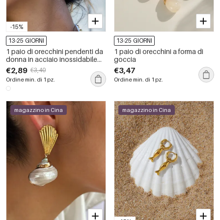
-15%
13-25 GIORNI
13-25 GIORNI
1 paio di orecchini pendenti da
1 paio di orecchini a forma di
donna in acciaio inossidabile
goccia
color oro, a forma di pesce
€2,89
€3,47
€3,40
elegante e impermeabile
Ordine min. di 1 pz.
Ordine min. di 1 pz.
magazzino in Cina
magazzino in Cina