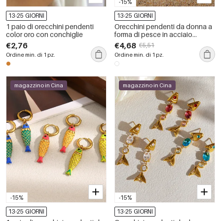
-15%
13-25 GIORNI
13-25 GIORNI
1 paio di orecchini pendenti
Orecchini pendenti da donna a
color oro con conchiglie
forma di pesce in acciaio
inossidabile, impermeabili, color
€2,76
€4,68
€5,51
oro.
Ordine min. di 1 pz.
Ordine min. di 1 pz.
magazzino in Cina
magazzino in Cina
-15%
-15%
13-25 GIORNI
13-25 GIORNI