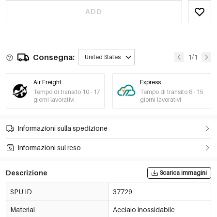
ADD
Consegna:
1/1
United States
Air Freight
Express
Tempo di transito 10 - 17
Tempo di transito 8 - 15
giorni lavorativi
giorni lavorativi
Informazioni sulla spedizione
Informazioni sul reso
Descrizione
Scarica immagini
SPU ID
37729
Material
Acciaio inossidabile