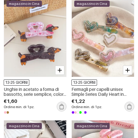
magazzino in Cina
magazzino in Cina
13-25 GIORNI
13-25 GIORNI
Unghie in acetato a forma di
Fermagli per capelli unisex
bassotto, serie semplice, colori
Simple Series Daily Heart in
misti e carini
acetato con sfumatura di colore
€1,60
€1,22
e strass.
Ordine min. di 1 pz.
Ordine min. di 1 pz.
magazzino in Cina
magazzino in Cina