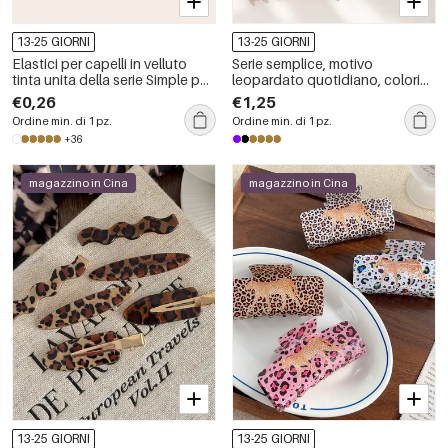
13-25 GIORNI
13-25 GIORNI
Elastici per capelli in velluto
Serie semplice, motivo
tinta unita della serie Simple per
leopardato quotidiano, colori
tutti i giorni
misti sfumati, unghie acriliche
€0,26
€1,25
per capelli
Ordine min. di 1 pz.
Ordine min. di 1 pz.
+36
magazzino in Cina
magazzino in Cina
13-25 GIORNI
13-25 GIORNI