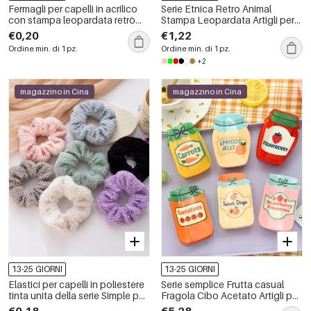
Fermagli per capelli in acrilico
Serie Etnica Retro Animal
con stampa leopardata retrò
Stampa Leopardata Artigli per
della serie Simple
Capelli in PVC
€0,20
€1,22
Ordine min. di 1 pz.
Ordine min. di 1 pz.
+2
magazzino in Cina
magazzino in Cina
13-25 GIORNI
13-25 GIORNI
Elastici per capelli in poliestere
Serie semplice Frutta casual
tinta unita della serie Simple per
Fragola Cibo Acetato Artigli per
tutti i giorni
capelli
€0,18
€5,28