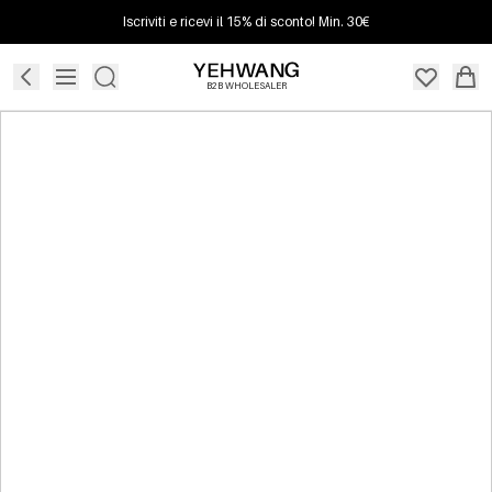
Iscriviti e ricevi il 15% di sconto! Min. 30€
B2B WHOLESALER