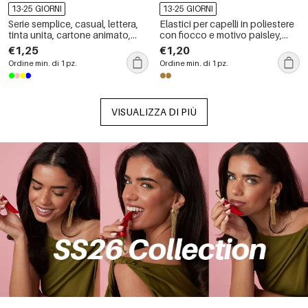
13-25 GIORNI
13-25 GIORNI
Serie semplice, casual, lettera,
Elastici per capelli in poliestere
tinta unita, cartone animato,
con fiocco e motivo paisley,
artigli per capelli in PVC
serie Ethnic.
€1,25
€1,20
Ordine min. di 1 pz.
Ordine min. di 1 pz.
VISUALIZZA DI PIÙ