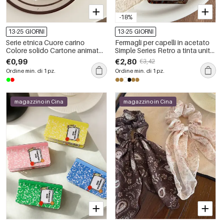
-18%
13-25 GIORNI
13-25 GIORNI
Serie etnica Cuore carino
Fermagli per capelli in acetato
Colore solido Cartone animato
Simple Series Retro a tinta unita
Natale Artigli per capelli in PVC
con stampa leopardata sfumata
€0,99
€2,80
€3,42
Ordine min. di 1 pz.
Ordine min. di 1 pz.
magazzino in Cina
magazzino in Cina