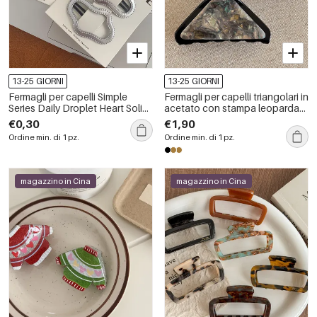
13-25 GIORNI
13-25 GIORNI
Fermagli per capelli Simple
Fermagli per capelli triangolari in
Series Daily Droplet Heart Solid
acetato con stampa leopardata
Color Star PU
e sfumatura di colore, serie
€0,30
€1,90
Simple.
Ordine min. di 1 pz.
Ordine min. di 1 pz.
magazzino in Cina
magazzino in Cina