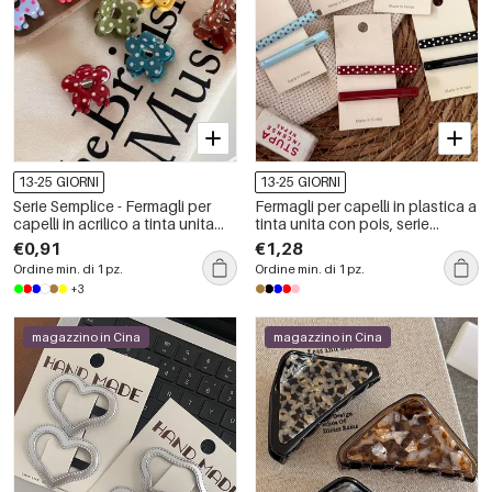
13-25 GIORNI
13-25 GIORNI
Serie Semplice - Fermagli per
Fermagli per capelli in plastica a
capelli in acrilico a tinta unita
tinta unita con pois, serie
con pois - Fiore quotidiano
Simple, per tutti i giorni.
€0,91
€1,28
Ordine min. di 1 pz.
Ordine min. di 1 pz.
+3
magazzino in Cina
magazzino in Cina