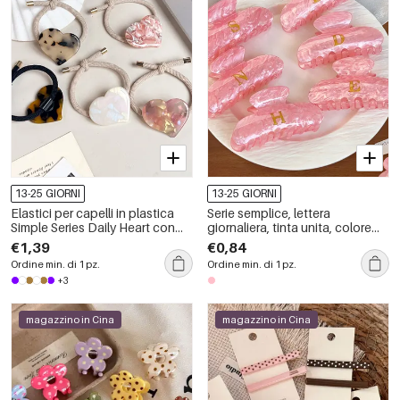
13-25 GIORNI
13-25 GIORNI
Elastici per capelli in plastica
Serie semplice, lettera
Simple Series Daily Heart con
giornaliera, tinta unita, colore
sfumature di colore miste.
sfumato, unghie finte in acrilico
€1,39
€0,84
unisex
Ordine min. di 1 pz.
Ordine min. di 1 pz.
+3
magazzino in Cina
magazzino in Cina