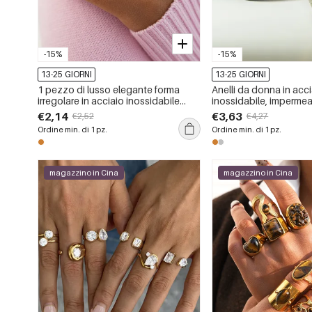
-15%
-15%
13-25 GIORNI
13-25 GIORNI
1 pezzo di lusso elegante forma
Anelli da donna in acc
irregolare in acciaio inossidabile
inossidabile, impermeab
impermeabile color oro anelli
con perle naturali e fo
€2,14
€3,63
€2,52
€4,27
dichiarazione
pietre preziose.
Ordine min. di 1 pz.
Ordine min. di 1 pz.
magazzino in Cina
magazzino in Cina