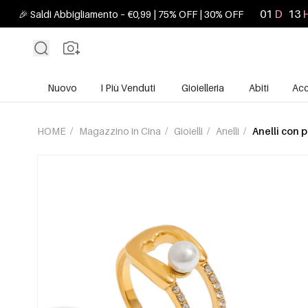
01
D
13
🎉 Saldi Abbigliamento – €0,99 | 75% OFF | 30% OFF
Nuovo
I Più Venduti
Gioielleria
Abiti
Acc
HOME
/
Magazzino in Cina
/
Gioielli
/
Anelli
/
Anelli con p