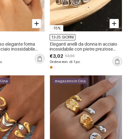
-15%
13-25 GIORNI
sso elegante forma
Eleganti anelli da donna in acciaio
cciaio inossidabile
inossidabile con pietre preziose
olor oro zircone anelli
color oro, impermeabili
€3,02
€3,55
pietre preziose
z.
Ordine min. di 1 pz.
 Cina
magazzino in Cina