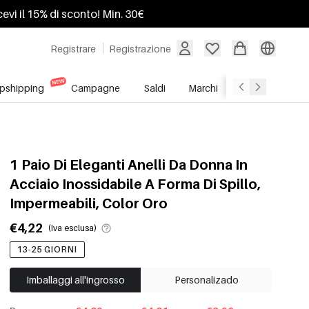
ricevi il 15% di sconto! Min. 30€
Registrare
Registrazione
pshipping
Campagne
Saldi
Marchi
Servizio All'In
1 Paio Di Eleganti Anelli Da Donna In
Acciaio Inossidabile A Forma Di Spillo,
Impermeabili, Color Oro
€4,22
(Iva esclusa)
13-25 GIORNI
Imballaggi all'ingrosso
Personalizado