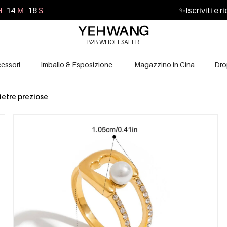
H
14
M
16
S
✨
Iscriviti e 
B2B WHOLESALER
essori
Imballo & Esposizione
Magazzino in Cina
Dro
ietre preziose