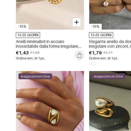
-15%
-15%
13-25 GIORNI
13-25 GIORNI
Anelli minimalisti in acciaio
Elegante anello da do
inossidabile dalla forma irregolare,
irregolare con zirconi, 
impermeabili, color oro con strass.
inossidabile color oro
€1,43
€1,79
€1,68
€2,11
a forma di cuore.
Ordine min. di 1 pz.
Ordine min. di 1 pz.
magazzino in Cina
magazzino in Cina