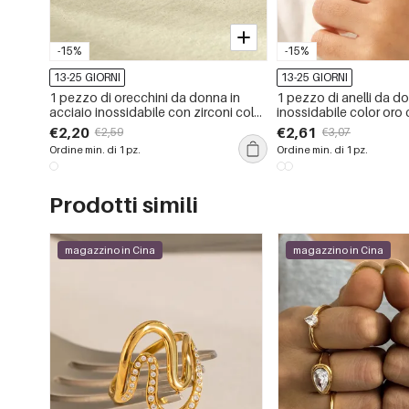
-15%
-15%
13-25 GIORNI
13-25 GIORNI
1 pezzo di orecchini da donna in
1 pezzo di anelli da do
acciaio inossidabile con zirconi color
inossidabile color oro 
oro impermeabili
preziose di forma irreg
€2,20
€2,61
€2,59
€3,07
Ordine min. di 1 pz.
Ordine min. di 1 pz.
Prodotti simili
magazzino in Cina
magazzino in Cina