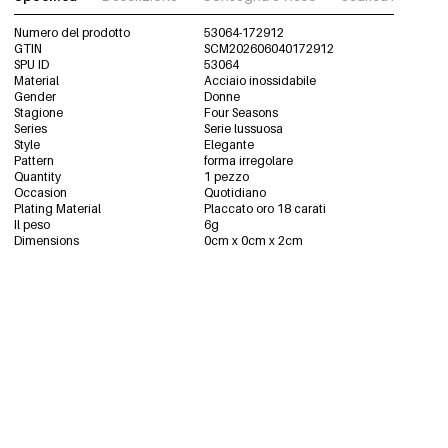
Numero del prodotto
53064-172912
GTIN
SCM202606040172912
SPU ID
53064
Material
Acciaio inossidabile
Gender
Donne
Stagione
Four Seasons
Series
Serie lussuosa
Style
Elegante
Pattern
forma irregolare
Quantity
1 pezzo
Occasion
Quotidiano
Plating Material
Placcato oro 18 carati
Il peso
6g
Dimensions
0cm x 0cm x 2cm