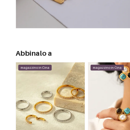
Abbinalo a
magazzino in Cina
magazzino in Cina