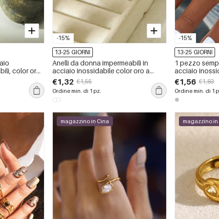
-15%
-15%
13-25 GIORNI
13-25 GIORNI
iaio
Anelli da donna impermeabili in
1 pezzo sempli
ili, color oro,
acciaio inossidabile color oro a
acciaio inoss
rma irregolare e
forma di fiore, leggeri e di lusso
color oro anel
€1,32
€1,56
€1,55
€1,83
Ordine min. di 1 pz.
Ordine min. di 1 p
magazzino in Cina
magazzino in