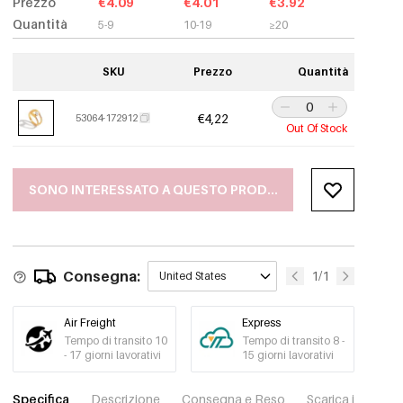
Prezzo
€4.09
€4.01
€3.92
Quantità
5-9
10-19
≥20
SKU
Prezzo
Quantità
€4,22
53064-172912
Out Of Stock
SONO INTERESSATO A QUESTO PRODOTTO
Consegna:
1/1
United States
Air Freight
Express
Tempo di transito 10
Tempo di transito 8 -
- 17 giorni lavorativi
15 giorni lavorativi
Specifica
Descrizione
Consegna e Reso
Scarica immagini