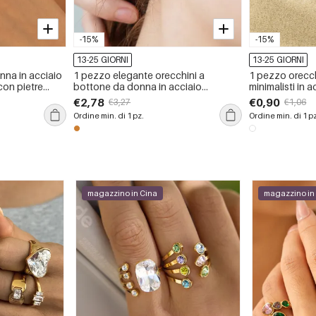
-15%
-15%
13-25 GIORNI
13-25 GIORNI
nna in acciaio
1 pezzo elegante orecchini a
1 pezzo orecc
con pietre
bottone da donna in acciaio
minimalisti in 
olare di lusso
inossidabile color oro impermeabile
color oro impe
€2,78
€0,90
€3,27
€1,06
dalla forma irregolare
Ordine min. di 1 pz.
Ordine min. di 1 p
magazzino in Cina
magazzino in