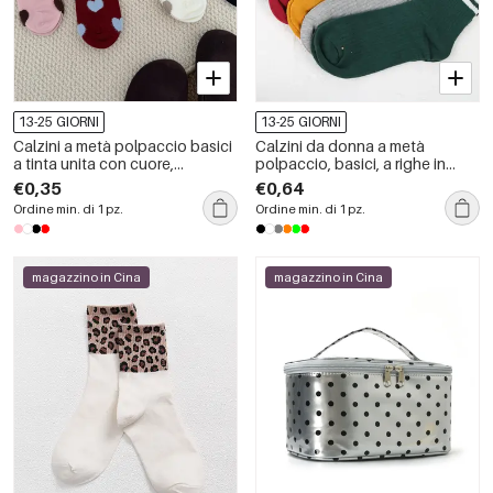
13-25 GIORNI
13-25 GIORNI
Calzini a metà polpaccio basici
Calzini da donna a metà
a tinta unita con cuore,
polpaccio, basici, a righe in
leggermente elasticizzati
tinta unita, leggermente
€0,35
€0,64
elasticizzati.
Ordine min. di 1 pz.
Ordine min. di 1 pz.
magazzino in Cina
magazzino in Cina