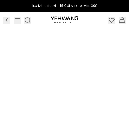
Iscriviti e ricevi il 15% di sconto! Min. 30€
B2B WHOLESALER