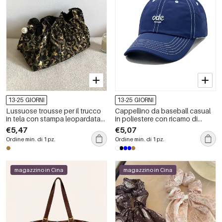
13-25 GIORNI
13-25 GIORNI
Lussuose trousse per il trucco
Cappellino da baseball casual
in tela con stampa leopardata
in poliestere con ricamo di
retrò
lettere in colori misti
€5,47
€5,07
Ordine min. di 1 pz.
Ordine min. di 1 pz.
magazzino in Cina
magazzino in Cina