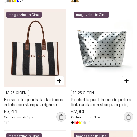
+1
magazzino in Cina
magazzino in Cina
13-25 GIORNI
13-25 GIORNI
Borsa tote quadrata da donna
Pochette per il trucco in pelle a
in tela con stampa a righe e
tinta unita con stampa a pois,
pois, stile casual, senza lettere.
serie Simple.
€7,41
€2,93
Ordine min. di 1 pz.
Ordine min. di 1 pz.
+1
magazzino in Cina
magazzino in Cina