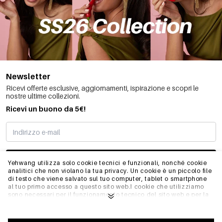
Newsletter
Ricevi offerte esclusive, aggiornamenti, ispirazione e scopri le
nostre ultime collezioni.
Ricevi un buono da 5€!
MI STO REGISTRANDO
Yehwang utilizza solo cookie tecnici e funzionali, nonché cookie
analitici che non violano la tua privacy. Un cookie è un piccolo file
di testo che viene salvato sul tuo computer, tablet o smartphone
al tuo primo accesso a questo sito web.I cookie che utilizziamo
INFO
sono necessari per il funzionamento tecnico del sito web e per la
facilità d'uso. Consentono al sito web di funzionare correttamente
e di ricordare, ad esempio, le impostazioni preferite. Ci
permettono anche di ottimizzare il nostro sito web.Per garantire