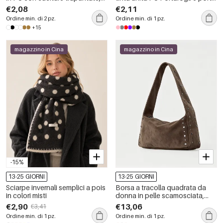
stampa leopardata e stampa
carte quadrati da donna
€2,08
€2,11
animalier, stile casual.
Ordine min. di 2 pz.
Ordine min. di 1 pz.
+15
magazzino in Cina
magazzino in Cina
-15%
13-25 GIORNI
13-25 GIORNI
Sciarpe invernali semplici a pois
Borsa a tracolla quadrata da
in colori misti
donna in pelle scamosciata,
tinta unita, con borchie e
€2,90
€13,06
€3,41
dettagli in metallo, stile casual.
Ordine min. di 1 pz.
Ordine min. di 1 pz.