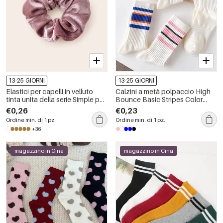
13-25 GIORNI
13-25 GIORNI
Elastici per capelli in velluto
Calzini a metà polpaccio High
tinta unita della serie Simple per
Bounce Basic Stripes Color
tutti i giorni
Clash
€0,26
€0,23
Ordine min. di 1 pz.
Ordine min. di 1 pz.
+36
magazzino in Cina
magazzino in Cina