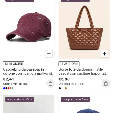
13-25 GIORNI
13-25 GIORNI
Cappellino da baseball in
Borse tote da donna in stile
cotone con ricamo a motivo di
casual con cuciture trapuntate
cavallini.
e tessuto a tinta unita.
€2,41
€5,83
Ordine min. di 1 pz.
Ordine min. di 1 pz.
magazzino in Cina
magazzino in Cina