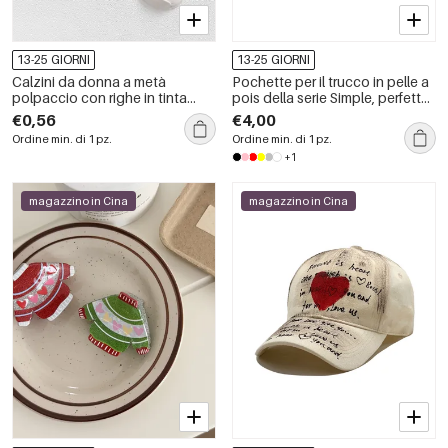
13-25 GIORNI
13-25 GIORNI
Calzini da donna a metà
Pochette per il trucco in pelle a
polpaccio con righe in tinta
pois della serie Simple, perfette
unita e stampa leopardata, stile
per tutti i giorni.
€0,56
€4,00
retrò.
Ordine min. di 1 pz.
Ordine min. di 1 pz.
+1
magazzino in Cina
magazzino in Cina