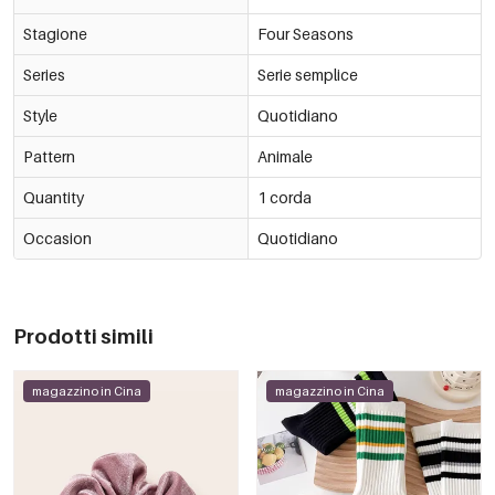
Stagione
Four Seasons
Series
Serie semplice
Style
Quotidiano
Pattern
Animale
Quantity
1 corda
Occasion
Quotidiano
Prodotti simili
magazzino in Cina
magazzino in Cina