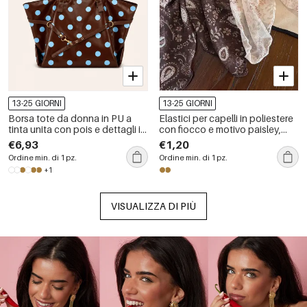
13-25 GIORNI
13-25 GIORNI
Borsa tote da donna in PU a
Elastici per capelli in poliestere
tinta unita con pois e dettagli in
con fiocco e motivo paisley,
metallo, stile casual.
serie Ethnic.
€6,93
€1,20
Ordine min. di 1 pz.
Ordine min. di 1 pz.
+1
VISUALIZZA DI PIÙ