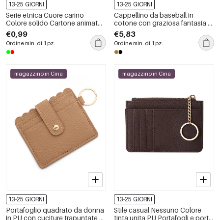
13-25 GIORNI
13-25 GIORNI
Serie etnica Cuore carino
Cappellino da baseball in
Colore solido Cartone animato
cotone con graziosa fantasia di
Natale Artigli per capelli in PVC
animali e cuori.
€0,99
€5,83
Ordine min. di 1 pz.
Ordine min. di 1 pz.
magazzino in Cina
magazzino in Cina
13-25 GIORNI
13-25 GIORNI
Portafoglio quadrato da donna
Stile casual Nessuno Colore
in PU con cuciture trapuntate,
tinta unita PU Portafogli e porta