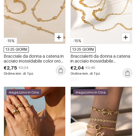
-15%
-15%
13-25 GIORNI
13-25 GIORNI
Bracciale da donna a catena in
Braccialetti da donna a catena
acciaio inossidabile color oro
in acciaio inossidabile
con zirconi a forma di cuore
impermeabile color oro, serie
€2,75
€2,04
€3,24
€2,40
Simple, a forma di cuore.
Ordine min. di 1 pz.
Ordine min. di 1 pz.
magazzino in Cina
magazzino in Cina