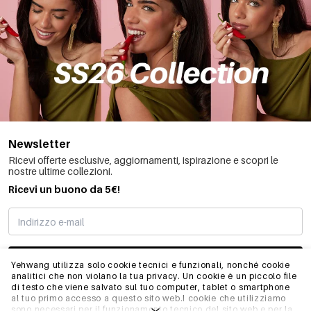
Newsletter
Ricevi offerte esclusive, aggiornamenti, ispirazione e scopri le
nostre ultime collezioni.
Ricevi un buono da 5€!
MI STO REGISTRANDO
Yehwang utilizza solo cookie tecnici e funzionali, nonché cookie
analitici che non violano la tua privacy. Un cookie è un piccolo file
di testo che viene salvato sul tuo computer, tablet o smartphone
al tuo primo accesso a questo sito web.I cookie che utilizziamo
INFO
sono necessari per il funzionamento tecnico del sito web e per la