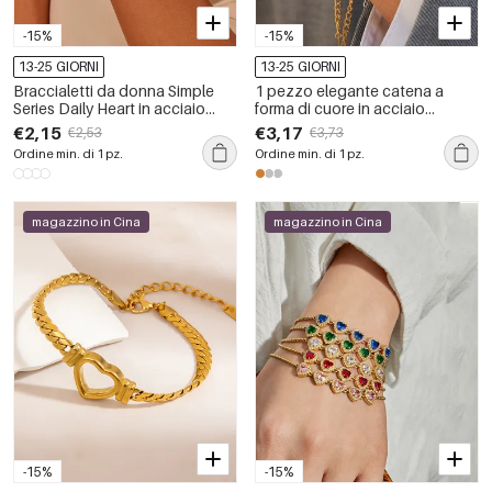
-15%
-15%
13-25 GIORNI
13-25 GIORNI
Braccialetti da donna Simple
1 pezzo elegante catena a
Series Daily Heart in acciaio
forma di cuore in acciaio
inossidabile impermeabile color
inossidabile impermeabile color
€2,15
€3,17
€2,53
€3,73
oro con catena.
oro braccialetti da donna set
Ordine min. di 1 pz.
Ordine min. di 1 pz.
magazzino in Cina
magazzino in Cina
-15%
-15%