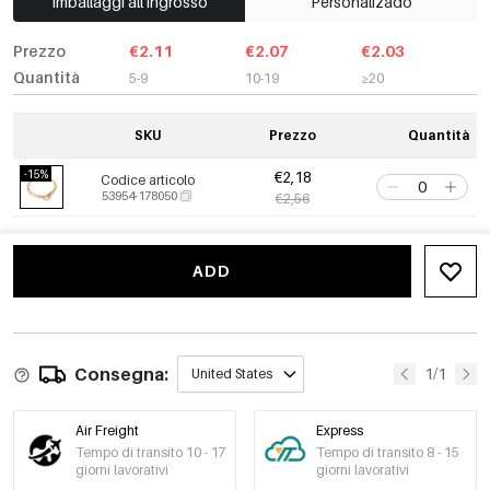
Imballaggi all'ingrosso
Personalizado
Prezzo
€2.11
€2.07
€2.03
Quantità
5-9
10-19
≥20
SKU
Prezzo
Quantità
-15%
€2,18
Codice articolo
53954-178050
€2,56
ADD
Consegna:
1/1
United States
Air Freight
Express
Tempo di transito 10 - 17
Tempo di transito 8 - 15
giorni lavorativi
giorni lavorativi