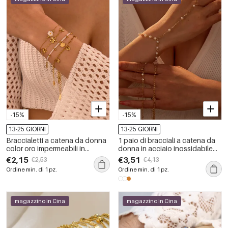
-15%
-15%
13-25 GIORNI
13-25 GIORNI
Braccialetti a catena da donna
1 paio di bracciali a catena da
color oro impermeabili in
donna in acciaio inossidabile
acciaio inossidabile con fiore
color oro, eleganti e semplici,
€2,15
€3,51
€2,53
€4,13
dolce, serie semplice, 1 pezzo
impermeabili
Ordine min. di 1 pz.
Ordine min. di 1 pz.
magazzino in Cina
magazzino in Cina