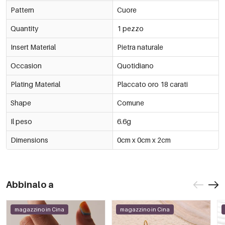
Pattern
Cuore
Quantity
1 pezzo
Insert Material
Pietra naturale
Occasion
Quotidiano
Plating Material
Placcato oro 18 carati
Shape
Comune
Il peso
6.6g
Dimensions
0cm x 0cm x 2cm
Abbinalo a
magazzino in Cina
magazzino in Cina