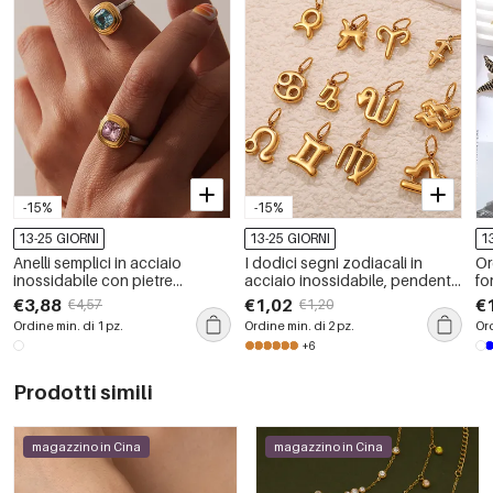
-15%
-15%
13-25 GIORNI
13-25 GIORNI
1
Anelli semplici in acciaio
I dodici segni zodiacali in
Or
inossidabile con pietre
acciaio inossidabile, pendenti
fo
preziose color oro
color oro impermeabili
€3,88
€1,02
€
€4,57
€1,20
impermeabili
Ordine min. di 1 pz.
Ordine min. di 2 pz.
Ord
+6
Prodotti simili
magazzino in Cina
magazzino in Cina