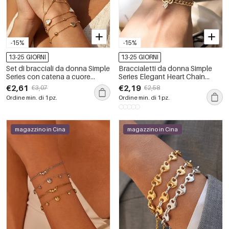
-15%
-15%
13-25 GIORNI
13-25 GIORNI
Set di bracciali da donna Simple
Braccialetti da donna Simple
Series con catena a cuore
Series Elegant Heart Chain
elegante, in acciaio inossidabile
Circle in acciaio inossidabile
€2,61
€2,19
€3,07
€2,58
impermeabile color oro.
impermeabile color oro
Ordine min. di 1 pz.
Ordine min. di 1 pz.
magazzino in Cina
magazzino in Cina