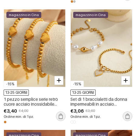
magazzino in Cina
magazzino in Cina
-15%
-15%
13-25 GIORNI
13-25 GIORNI
1 pezzo semplice serie retrò
Set di 1 braccialetti da donna
cuore acciaio inossidabile
impermeabili in acciaio
placcato oro donne braccialetti
inossidabile con catena a forma
€3,40
€3,06
€4,00
€3,60
di perline
di cuore irregolare, semplice e
Ordine min. di 1 pz.
Ordine min. di 1 pz.
dolce
magazzino in Cina
magazzino in Cina