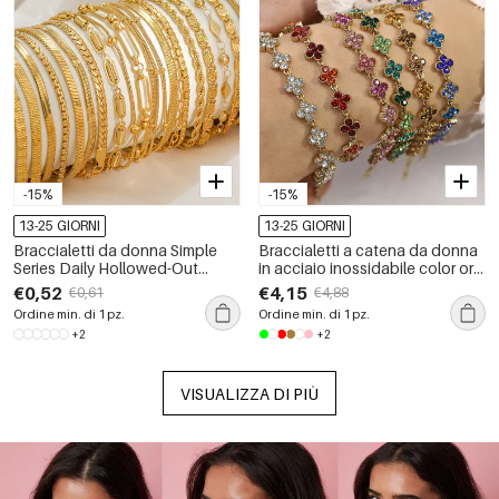
-15%
-15%
13-25 GIORNI
13-25 GIORNI
Braccialetti da donna Simple
Braccialetti a catena da donna
Series Daily Hollowed-Out
in acciaio inossidabile color oro
Chain in acciaio inossidabile
con strass, impermeabili, serie
€0,52
€4,15
€0,61
€4,88
impermeabile color oro
romantica, motivo: fiore dolce
Ordine min. di 1 pz.
Ordine min. di 1 pz.
+2
+2
VISUALIZZA DI PIÙ