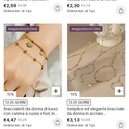
inossidabile color oro con
irregolare, in acciaio
€2,59
€2,30
€3,05
€2,70
ciondoli e zirconi.
inossidabile impermeabile color
Ordine min. di 1 pz.
Ordine min. di 1 pz.
oro.
magazzino in Cina
magazzino in Cina
-15%
-15%
13-25 GIORNI
13-25 GIORNI
Braccialetti da donna di lusso
Semplice ed elegante bracciale
con catena a cuore e fiori, in
da donna in acciaio
acciaio inossidabile
inossidabile color oro con
€4,47
€3,13
€5,26
€3,68
impermeabile color oro.
cerchio a forma di cuore e
Ordine min. di 1 pz.
Ordine min. di 1 pz.
zirconi, impermeabile.