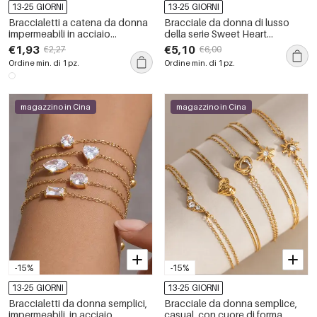
13-25 GIORNI
13-25 GIORNI
Braccialetti a catena da donna
Bracciale da donna di lusso
impermeabili in acciaio
della serie Sweet Heart
inossidabile con cuore
Patchwork in acciaio
€1,93
€5,10
€2,27
€6,00
semplice della serie romantica
inossidabile impermeabile con
Ordine min. di 1 pz.
Ordine min. di 1 pz.
da 1 pezzo
zirconi.
magazzino in Cina
magazzino in Cina
-15%
-15%
13-25 GIORNI
13-25 GIORNI
Braccialetti da donna semplici,
Bracciale da donna semplice,
impermeabili, in acciaio
casual, con cuore di forma