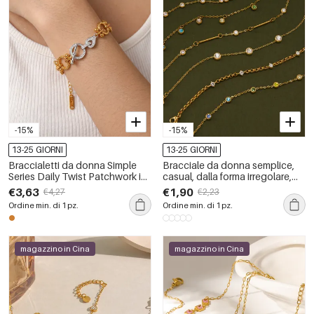
-15%
-15%
13-25 GIORNI
13-25 GIORNI
Braccialetti da donna Simple
Bracciale da donna semplice,
Series Daily Twist Patchwork in
casual, dalla forma irregolare,
acciaio inossidabile
con linee patchwork, in acciaio
€3,63
€1,90
€4,27
€2,23
impermeabile color oro con
inossidabile impermeabile color
Ordine min. di 1 pz.
Ordine min. di 1 pz.
catena.
oro.
magazzino in Cina
magazzino in Cina