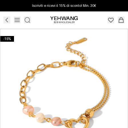
Iscriviti e ricevi il 15% di sconto! Min. 30€
B2B WHOLESALER
-15%