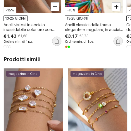
-15%
-15%
-
13-25 GIORNI
13-25 GIORNI
1
Anelli vistosi in acciaio
Anelli classici dalla forma
Co
inossidabile color oro con
elegante e irregolare, in acciaio
do
motivo floreale in stile retrò,
inossidabile, impermeabili,
Ci
€1,43
€3,17
€
€1,68
€3,73
impermeabili.
color oro, con pietra naturale.
im
Ordine min. di 1 pz.
Ordine min. di 1 pz.
Ord
Prodotti simili
magazzino in Cina
magazzino in Cina