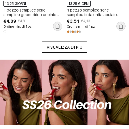
13-25 GIORNI
13-25 GIORNI
1 pezzo semplice serie
1 pezzo semplice serie
semplice geometrico acciaio
semplice tinta unita acciaio
inossidabile placcato oro 18K
inossidabile placcato oro 18K
€4,09
€3,51
€4,81
€4,13
braccialetti da donna
braccialetti da donna
Ordine min. di 1 pz.
Ordine min. di 1 pz.
VISUALIZZA DI PIÙ