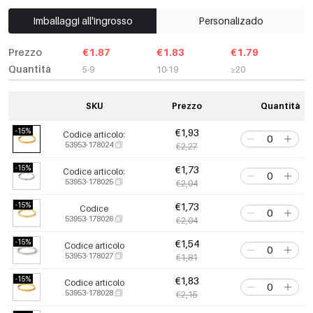
Imballaggi all'ingrosso
Personalizado
Prezzo
€1.87
€1.83
€1.79
Quantità
5-9
10-19
≥20
SKU
Prezzo
Quantità
-15%
€1,93
Codice articolo:
53953-178024
€2,27
-15%
€1,73
Codice articolo:
53953-178025
€2,04
-15%
€1,73
Codice
53953-178026
€2,04
-15%
€1,54
Codice articolo
53953-178027
€1,81
-15%
€1,83
Codice articolo
53953-178028
€2,15