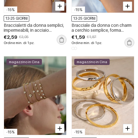
-15%
-15%
13-25 GIORNI
13-25 GIORNI
Braccialetti da donna semplici,
Bracciale da donna con charm
impermeabili, in acciaio
a cerchio semplice, forma
inossidabile color oro con
geometrica, in acciaio
€2,59
€1,59
€3,05
€1,87
ciondoli e zirconi.
inossidabile, impermeabile,
Ordine min. di 1 pz.
Ordine min. di 1 pz.
color oro, con zirconi.
magazzino in Cina
magazzino in Cina
-15%
-15%