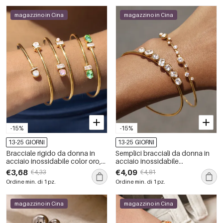
magazzino in Cina
magazzino in Cina
-15%
-15%
13-25 GIORNI
13-25 GIORNI
Bracciale rigido da donna in
Semplici bracciali da donna in
acciaio inossidabile color oro,
acciaio inossidabile
impermeabile, con zirconi e
impermeabile color oro con
€3,68
€4,09
€4,33
€4,81
forma geometrica semplice.
zirconi.
Ordine min. di 1 pz.
Ordine min. di 1 pz.
magazzino in Cina
magazzino in Cina