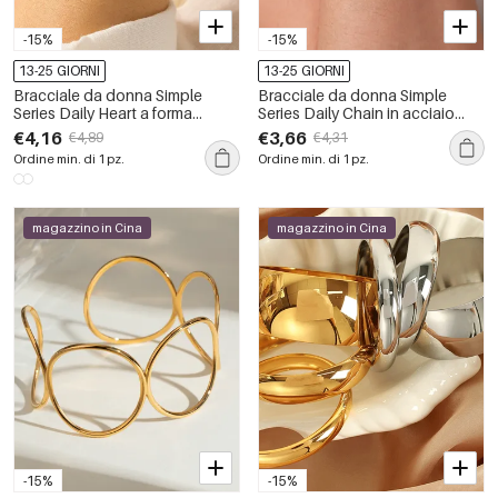
-15%
-15%
13-25 GIORNI
13-25 GIORNI
Bracciale da donna Simple
Bracciale da donna Simple
Series Daily Heart a forma
Series Daily Chain in acciaio
ellittica in acciaio inossidabile
inossidabile impermeabile color
€4,16
€3,66
€4,89
€4,31
color oro impermeabile con
oro con zirconi
Ordine min. di 1 pz.
Ordine min. di 1 pz.
zirconi.
magazzino in Cina
magazzino in Cina
-15%
-15%