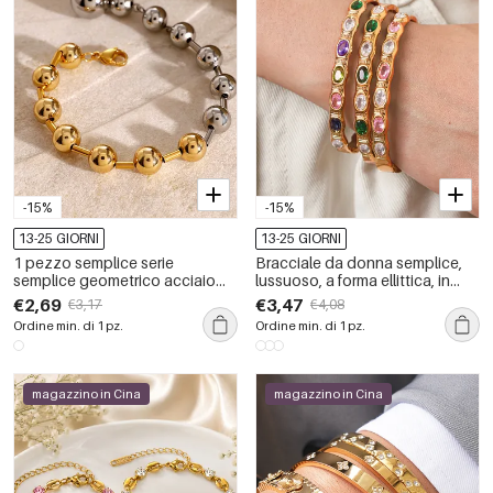
-15%
-15%
13-25 GIORNI
13-25 GIORNI
1 pezzo semplice serie
Bracciale da donna semplice,
semplice geometrico acciaio
lussuoso, a forma ellittica, in
inossidabile placcato oro 18K
acciaio inossidabile color oro
€2,69
€3,47
€3,17
€4,08
donne braccialetti di perline
impermeabile con zirconi, ideale
Ordine min. di 1 pz.
Ordine min. di 1 pz.
per tutti i giorni.
magazzino in Cina
magazzino in Cina