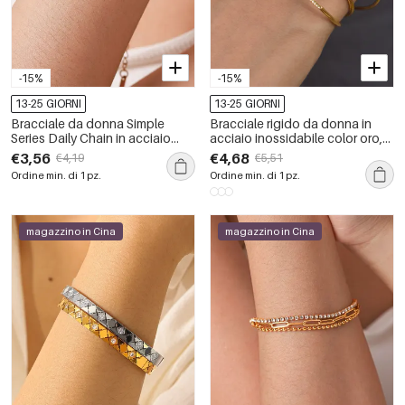
-15%
-15%
13-25 GIORNI
13-25 GIORNI
Bracciale da donna Simple
Bracciale rigido da donna in
Series Daily Chain in acciaio
acciaio inossidabile color oro,
inossidabile impermeabile color
impermeabile, con forma
€3,56
€4,68
€4,19
€5,51
oro con zirconi
geometrica e zirconi.
Ordine min. di 1 pz.
Ordine min. di 1 pz.
magazzino in Cina
magazzino in Cina