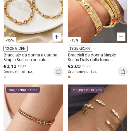
-15%
-15%
13-25 GIORNI
13-25 GIORNI
Bracciale da donna a catena
Bracciali da donna Simple
Simple Series in acciaio
Series Daily dalla forma
inossidabile impermeabile color
irregolare, in acciaio
€3,13
€2,83
€3,68
€3,33
oro con zirconi
inossidabile, impermeabili e
Ordine min. di 1 pz.
Ordine min. di 1 pz.
color oro.
magazzino in Cina
magazzino in Cina