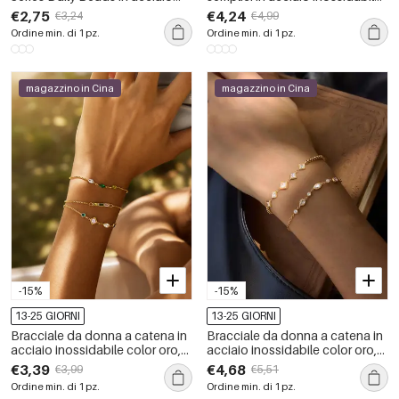
inossidabile impermeabile color
color oro con perle,
€2,75
€4,24
€3,24
€4,99
oro con zirconi.
impermeabili, da giorno
Ordine min. di 1 pz.
Ordine min. di 1 pz.
magazzino in Cina
magazzino in Cina
-15%
-15%
13-25 GIORNI
13-25 GIORNI
Bracciale da donna a catena in
Bracciale da donna a catena in
acciaio inossidabile color oro,
acciaio inossidabile color oro,
impermeabile, con zirconi e
impermeabile, con zirconi e
€3,39
€4,68
€3,99
€5,51
forma geometrica semplice.
forma geometrica semplice.
Ordine min. di 1 pz.
Ordine min. di 1 pz.