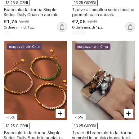
13-25 GIORNI
13-25 GIORNI
Bracciale da donna Simple
1 pezzo semplice serie classica
Series Daily Chain in acciaio
geometrica in acciaio
inossidabile impermeabile color
inossidabile placcato oro 18K
€1,75
€2,05
€2,06
€2,41
oro con zirconi
braccialetti da donna
Ordine min. di 1 pz.
Ordine min. di 1 pz.
magazzino in Cina
magazzino in Cina
-15%
-15%
13-25 GIORNI
13-25 GIORNI
Braccialetti da donna Simple
1 paio di braccialetti da donna
Series Daily Beads in acciaio
semplici in acciaio inossidabile