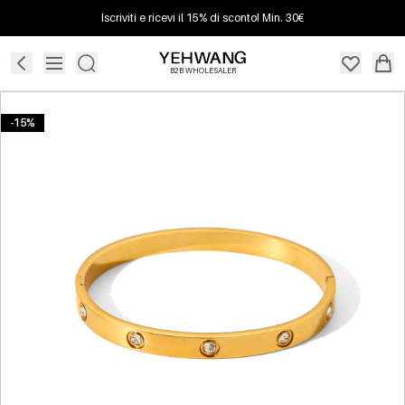
Iscriviti e ricevi il 15% di sconto! Min. 30€
B2B WHOLESALER
-15%