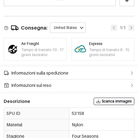
Consegna:
1/1
United States
Air Freight
Express
Tempo di transito 10 - 17
Tempo di transito 8 - 15
giorni lavorativi
giorni lavorativi
Informazioni sulla spedizione
Informazioni sul reso
Descrizione
Scarica immagini
SPU ID
53158
Material
Nylon
Stagione
Four Seasons