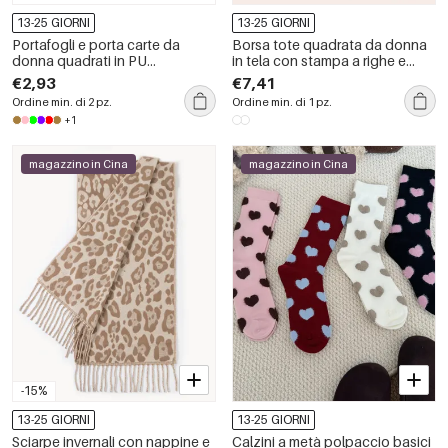
13-25 GIORNI
13-25 GIORNI
Portafogli e porta carte da
Borsa tote quadrata da donna
donna quadrati in PU
in tela con stampa a righe e
intrecciato a tinta unita, stile
pois, stile casual, senza lettere.
€2,93
€7,41
casual.
Ordine min. di 2 pz.
Ordine min. di 1 pz.
+1
magazzino in Cina
magazzino in Cina
-15%
13-25 GIORNI
13-25 GIORNI
Sciarpe invernali con nappine e
Calzini a metà polpaccio basici