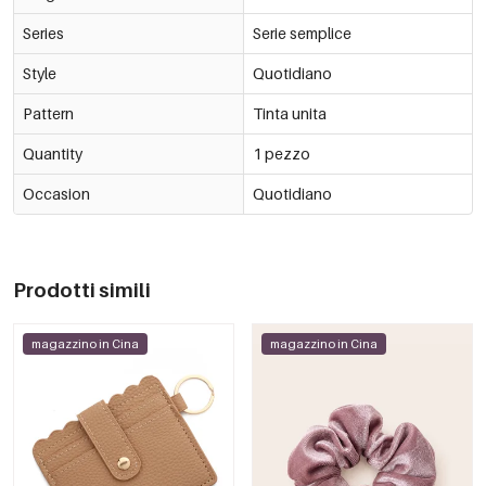
Series
Serie semplice
Style
Quotidiano
Pattern
Tinta unita
Quantity
1 pezzo
Occasion
Quotidiano
Prodotti simili
magazzino in Cina
magazzino in Cina