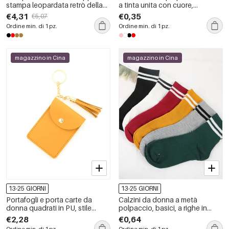
stampa leopardata retrò della
a tinta unita con cuore,
serie Simple
leggermente elasticizzati
€4,31
€0,35
€5,07
Ordine min. di 1 pz.
Ordine min. di 1 pz.
magazzino in Cina
magazzino in Cina
13-25 GIORNI
13-25 GIORNI
Portafogli e porta carte da
Calzini da donna a metà
donna quadrati in PU, stile
polpaccio, basici, a righe in
casual, con nappine, tinta unita.
tinta unita, leggermente
€2,28
€0,64
elasticizzati.
Ordine min. di 1 pz.
Ordine min. di 1 pz.