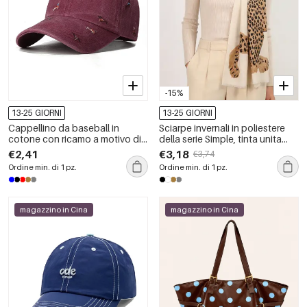
-15%
13-25 GIORNI
13-25 GIORNI
Cappellino da baseball in
Sciarpe invernali in poliestere
cotone con ricamo a motivo di
della serie Simple, tinta unita
cavallini.
con stampa leopardata e
€2,41
€3,18
€3,74
motivo animale naturale.
Ordine min. di 1 pz.
Ordine min. di 1 pz.
magazzino in Cina
magazzino in Cina