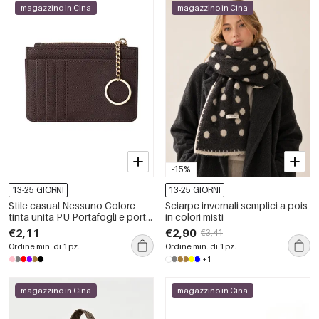
magazzino in Cina
magazzino in Cina
-15%
13-25 GIORNI
13-25 GIORNI
Stile casual Nessuno Colore
Sciarpe invernali semplici a pois
tinta unita PU Portafogli e porta
in colori misti
carte quadrati da donna
€2,11
€2,90
€3,41
Ordine min. di 1 pz.
Ordine min. di 1 pz.
+1
magazzino in Cina
magazzino in Cina