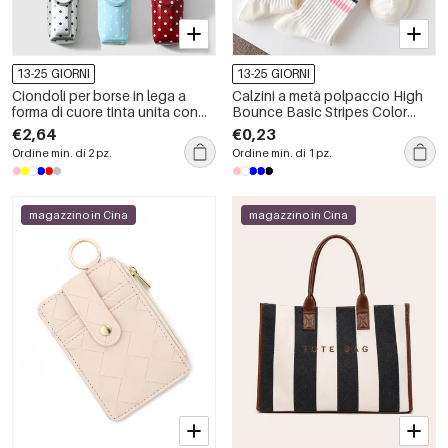
13-25 GIORNI
13-25 GIORNI
Ciondoli per borse in lega a
Calzini a metà polpaccio High
forma di cuore tinta unita con
Bounce Basic Stripes Color
motivo a pois, serie Simple.
Clash
€2,64
€0,23
Ordine min. di 2 pz.
Ordine min. di 1 pz.
magazzino in Cina
magazzino in Cina