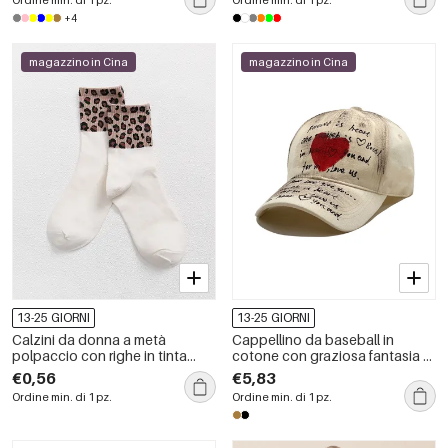
+4
magazzino in Cina
magazzino in Cina
13-25 GIORNI
13-25 GIORNI
Calzini da donna a metà
Cappellino da baseball in
polpaccio con righe in tinta
cotone con graziosa fantasia di
unita e stampa leopardata, stile
animali e cuori.
€0,56
€5,83
retrò.
Ordine min. di 1 pz.
Ordine min. di 1 pz.