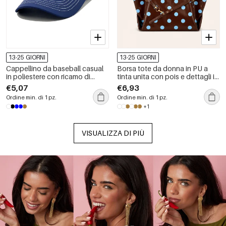
13-25 GIORNI
13-25 GIORNI
Cappellino da baseball casual
Borsa tote da donna in PU a
in poliestere con ricamo di
tinta unita con pois e dettagli in
lettere in colori misti
metallo, stile casual.
€5,07
€6,93
Ordine min. di 1 pz.
Ordine min. di 1 pz.
+1
VISUALIZZA DI PIÙ