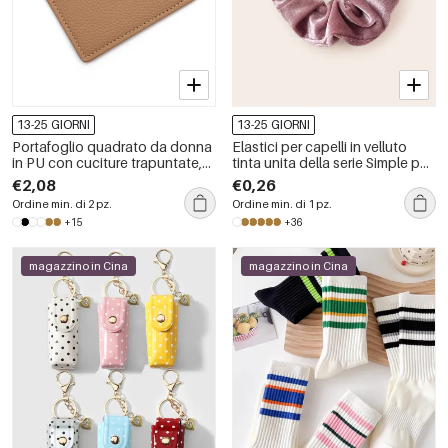
13-25 GIORNI
13-25 GIORNI
Portafoglio quadrato da donna
Elastici per capelli in velluto
in PU con cuciture trapuntate,
tinta unita della serie Simple per
stampa leopardata e stampa
tutti i giorni
€2,08
€0,26
animalier, stile casual.
Ordine min. di 2 pz.
Ordine min. di 1 pz.
+15
+36
magazzino in Cina
magazzino in Cina