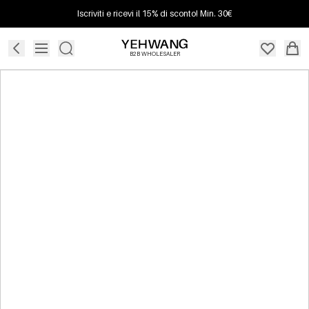
Iscriviti e ricevi il 15% di sconto! Min. 30€
B2B WHOLESALER