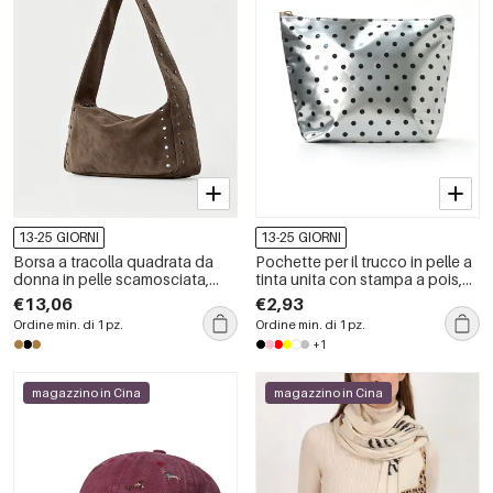
13-25 GIORNI
13-25 GIORNI
Borsa a tracolla quadrata da
Pochette per il trucco in pelle a
donna in pelle scamosciata,
tinta unita con stampa a pois,
tinta unita, con borchie e
serie Simple.
€13,06
€2,93
dettagli in metallo, stile casual.
Ordine min. di 1 pz.
Ordine min. di 1 pz.
+1
magazzino in Cina
magazzino in Cina