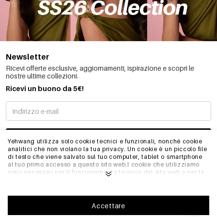
Newsletter
Ricevi offerte esclusive, aggiornamenti, ispirazione e scopri le
nostre ultime collezioni.
Ricevi un buono da 5€!
MI STO REGISTRANDO
Yehwang utilizza solo cookie tecnici e funzionali, nonché cookie
analitici che non violano la tua privacy. Un cookie è un piccolo file
di testo che viene salvato sul tuo computer, tablet o smartphone
al tuo primo accesso a questo sito web.I cookie che utilizziamo
INFO
sono necessari per il funzionamento tecnico del sito web e per la
facilità d'uso. Consentono al sito web di funzionare correttamente
e di ricordare, ad esempio, le impostazioni preferite. Ci
permettono anche di ottimizzare il nostro sito web.Per garantire
GENERALE
una buona esperienza di navigazione e acquisto su Yehwang, ti
Accettare
consigliamo di accettare la nostra raccolta e l'uso dei cookie.